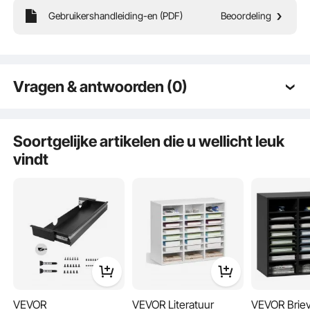
Gebruikershandleiding-en (PDF)
Beoordeling
Onze toetsenbordlade voor onder het bureau biedt een ergonomische
positionering,
Vragen & antwoorden (0)
Typische vragen gesteld over producten:
Is het product duurzaam? ...
Soortgelijke artikelen die u wellicht leuk
vindt
Stel de eerste vraag
VEVOR
VEVOR Literatuur
VEVOR Brie
Onze in hoogte verstelbare 25" x 9,8" toetsenbordlade voor onder het bureau