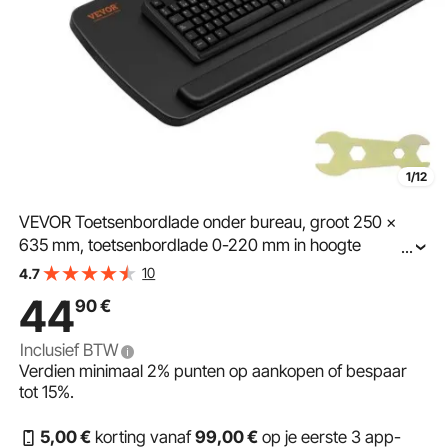
1/12
VEVOR Toetsenbordlade onder bureau, groot 250 x
635 mm, toetsenbordlade 0-220 mm in hoogte
...
verstelbaar, toetsenbordlade, toetsenborduitschuifbaar
10
4.7
voor kantoor, thuis, enz.
44
90
€
Inclusief BTW
Verdien minimaal
2%
punten op aankopen of bespaar
tot
15%
.
5
,00
€
korting vanaf
99
,00
€
op je eerste 3 app-