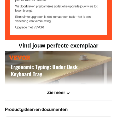
9,5 inch / 241 mm
Schuiflengte
MAX. 5 kg
Laadvermogen
4,65 kg
Gewicht
Vind jouw perfecte exemplaar
Zie meer
Productgidsen en documenten