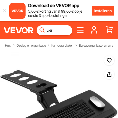
Download de VEVOR app
Installeren
5
,00
€
korting vanaf
99
,00
€
op je
eerste 3 app-bestellingen.
Huis
Opslag en organisatie
Kantoorartikelen
Bureauorganisatoren en acce