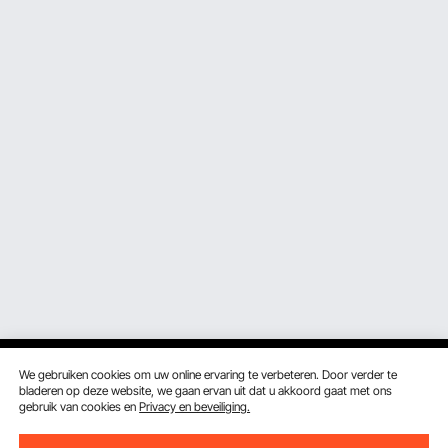
We gebruiken cookies om uw online ervaring te verbeteren. Door verder te
bladeren op deze website, we gaan ervan uit dat u akkoord gaat met ons
gebruik van cookies en
Privacy en beveiliging.
Ontvang 5 € korting als je je inschrijft voor e-mails