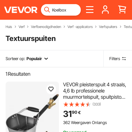
Huis
Verf
Verfbenodigdheden
Verf -applicators
Verfspuiters
Textu
Textuurspuiten
Sorteer op:
Populair
Filters
1
Resultaten
VEVOR pleisterspuit 4 straals,
4,6 lb professionele
muurmortelspuit, spuitpistool
35 x 20 x 25 cm,
(333)
zilverkleurige stucspuit 2,1 kg,
31
90
€
voor muren plafonds
cementmortelspuitmachine
362 Weergaven Onlangs