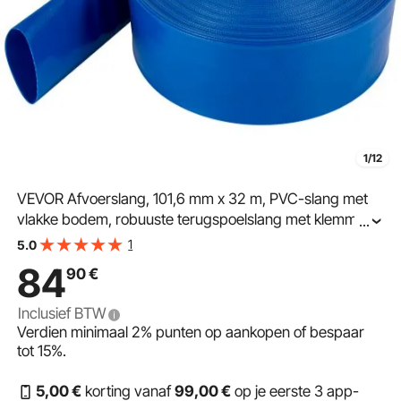
1/12
VEVOR Afvoerslang, 101,6 mm x 32 m, PVC-slang met
vlakke bodem, robuuste terugspoelslang met klemmen,
...
weerbestendig en barstbestendig, ideaal voor
1
5.0
zwembaden en watertransport, blauw
84
90
€
Inclusief BTW
Verdien minimaal
2%
punten op aankopen of bespaar
tot
15%
.
5
,00
€
korting vanaf
99
,00
€
op je eerste 3 app-