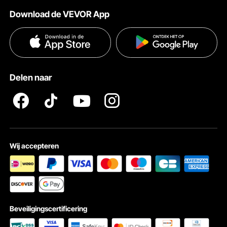
Verzendtarieven & beleid
enz.
Download de VEVOR App
Voorwaarden van de dienst
Betalingswijzen
Privacybeleid
Hulp en veelgestelde vragen
Pro Member Program Algemene Voorwaarden
Delen naar
Wij accepteren
Beveiligingscertificering
Gemakkelijke instelling