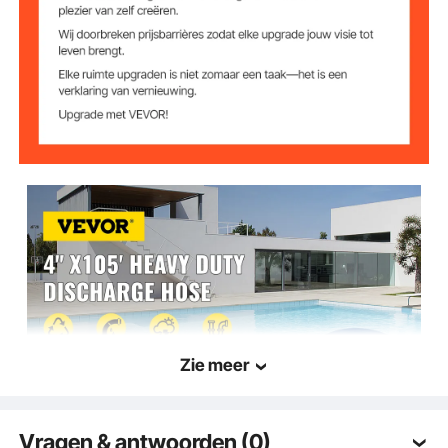
60 psi
Werkdruk
Temperatuurberei
-15°C tot 65°C
k
19,2 kg
Gewicht
Zie meer
Vragen & antwoorden (0)