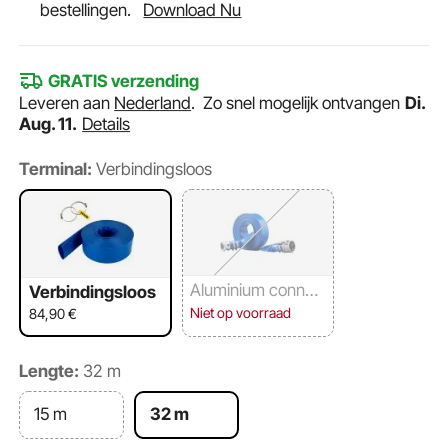
bestellingen.
Download Nu
GRATIS verzending
Leveren aan
Nederland
.
Zo snel mogelijk ontvangen
Di.
Aug. 11.
Details
Terminal:
Verbindingsloos
Aluminium connec
Verbindingsloos
toren
Niet op voorraad
84,90
€
Lengte:
32 m
15 m
32 m