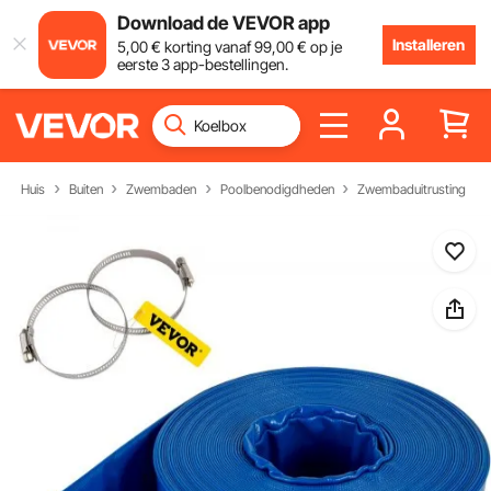
Download de VEVOR app
Installeren
5
,00
€
korting vanaf
99
,00
€
op je
eerste 3 app-bestellingen.
Huis
Buiten
Zwembaden
Poolbenodigdheden
Zwembaduitrusting