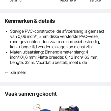
betaling
retourneren
service
Kenmerken & details
Stevige PVC-constructie: de afvoerslang is gemaakt
van 0,06 inch/1,5 mm dikke versterkte PVC-vezel,
rond gevlochten, duurzaam en corrosiebestendig,
kan u lange tijd zonder lekkage van dienst zijn.
Maten uitlaatslang: Binnendiameter slang: 4
inch/101,6 mm; Platte breedte: 6,42 inch/163 mm;
Lengte: 32 m. Voordat u bestelt, moet u de
aansluiting van uw apparaat meten om er zeker van
Zie meer
te zijn dat deze goed past. Het kan 10 cm of minder
zijn; anders heb je een adapter nodig.
Weerbestendig en barstbestendig: onze
terugspoelafvoerslang is gemaakt van zeer sterke
Vaak samen gekocht
PVC-vezel, explosiebestendig en bestand tegen
barre weersomstandigheden. Werkdruk: 60 psi;
Temperatuurbereik: 5°F tot 149°F (-15°C tot 65°C).
Eenvoudig te installeren en te gebruiken: onze platte