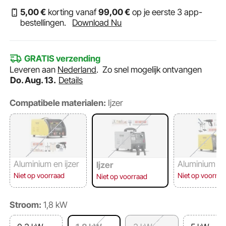
5
,00
€
korting vanaf
99
,00
€
op je eerste 3 app-
bestellingen.
Download Nu
GRATIS verzending
Leveren aan
Nederland
.
Zo snel mogelijk ontvangen
Do. Aug. 13.
Details
Compatibele materialen:
Ijzer
Aluminium en ijzer
Aluminium
Ijzer
Niet op voorraad
Niet op voorraa
Niet op voorraad
Stroom:
1,8 kW