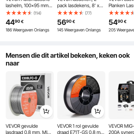
lashelm, 100x95 mm
pack lasdekens, 8' x
Planken Las
True Color, 1/1/1/1 Solar
10' branddeken,
Max. 168-18
(114)
(77)
lasmasker, 4
1022°F
Wagen voor
44
56
54
90
90
90
€
€
€
boogsensoren, DIN
vlamvertragende
lasapparatu
186 Weergaven Onlangs
145 Weergaven Onlangs
205 Weergav
4/5-9/9-13, voor TIG
deken, zwarte
gasfleshoud
MIG booglassen,
branddekens,
voor handma
slijpen en snijden -
brandvertragende
lassen met
METIS-serie, zwart
glasvezeldeken met 12
afgescherm
Mensen die dit artikel bekeken, keken ook
messing ringen
argonboogl
naar
VEVOR gevulde
VEVOR 1 rol gevulde
VEVOR MIG-l
lasdraad 0,8 mm, MIG-
draad E71T-GS 0,8 mm
200A syner