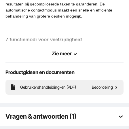
resultaten bij gecompliceerde taken te garanderen. De
automatische contactmodus maakt een snelle en efficiënte
behandeling van grotere deuken mogelijk.
7 functiemodi voor veelzijdigheid
De VEVOR-uitdeuk- en lasmachine voor carrosserieën heeft 7
Zie meer
functiemodi. Het voldoet aan verschillende reparatiebehoeften
en biedt efficiënte oplossingen voor koolstofstaal, roestvrij staal
en ijzer.
Productgidsen en documenten
Gebruikershandleiding-en (PDF)
Beoordeling
Intelligente bescherming tegen oververhitting
Onze puntlasmachine is uitgerust met een intelligent
oververhittingsbeveiligingssysteem. Wanneer de temperatuur de
203°F overschrijdt, wordt deze geactiveerd om kortsluiting en
Vragen & antwoorden (1)
machineschade te voorkomen en een veilige lasomgeving te
garanderen.
Q:
Werkt het toestel op 220v?