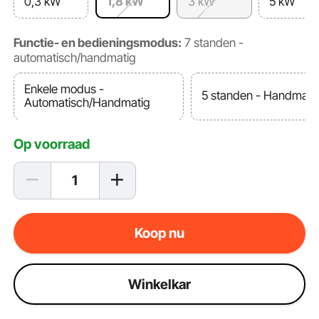
0,3 kW
1,8 kW
3 kW
5 kW
Functie- en bedieningsmodus:
7 standen -
automatisch/handmatig
Enkele modus -
5 standen - Handmati
Automatisch/Handmatig
Op voorraad
Koop nu
Winkelkar