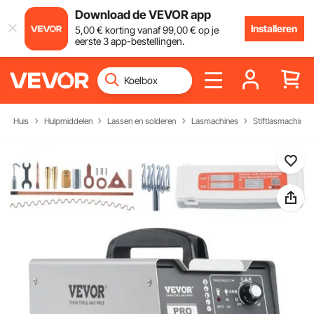
Download de VEVOR app
Installeren
5
,00
€
korting vanaf
99
,00
€
op je
eerste 3 app-bestellingen.
Huis
Hulpmiddelen
Lassen en solderen
Lasmachines
Stiftlasmachine 