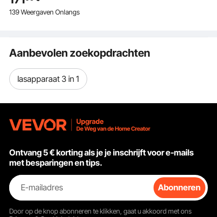
automatisch/handmati
139 Weergaven Onlangs
g lassen en 7
veelzijdige modi,
puntlasapparaat voor
carrosserieën, voor het
Aanbevolen zoekopdrachten
repareren van deuken
in auto's en
vrachtwagens
lasapparaat 3 in 1
Ontvang 5 € korting als je je inschrijft voor e-mails
met besparingen en tips.
E-mailadres
Abonneren
Door op de knop
abonneren
te klikken, gaat u akkoord met ons