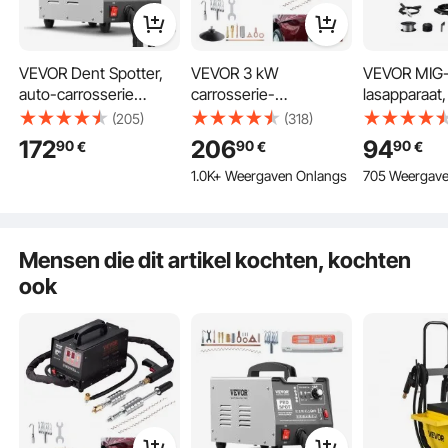
VEVOR Dent Spotter,
VEVOR 3 kW
VEVOR MIG
auto-carrosserie
carrosserie-
lasapparaat
puntlasapparaat voor
uitdeukentrekker met
synergisch 
(205)
(318)
het verwijderen van
7 standen,
lasapparaat,
172
206
94
90
90
90
€
€
€
deuken met 7
automatische
gevulde
1.0K+ Weergaven Onlangs
705 Weergave
lasstanden en
inductielasfunctie,
draadlasapp
instelbaar vermogen,
220V
draagbaar M
1,8 kW deukentrekker
uitdeukentrekker,
lasapparaat
voor het verwijderen
3500A puntlasapparaat
invertertec
Mensen die dit artikel kochten, kochten
van deuken bij auto-
digitaal disp
ook
en
vrachtwagendeukrepar
atie