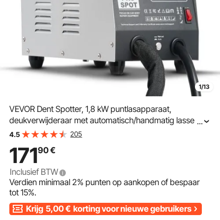
1/13
VEVOR Dent Spotter, 1,8 kW puntlasapparaat,
deukverwijderaar met automatisch/handmatig lassen en
...
7 veelzijdige modi, puntlasapparaat voor carrosserieën,
205
4.5
voor het repareren van deuken in auto's en
171
90
€
vrachtwagens
Inclusief BTW
Verdien minimaal
2%
punten op aankopen of bespaar
tot
15%
.
Krijg
5,00
€
korting voor nieuwe gebruikers