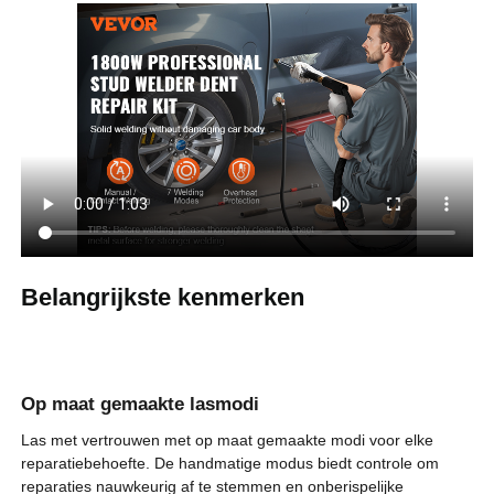
Nominaal
1800 W
vermogen
handmatig/automatisch
Lasmethode
lassen
koolstofstaal, roestvrij staal,
Lasmaterialen
ijzer
19,6 kg
Nettogewicht
Belangrijkste kenmerken
12,2 x 10,8 x 9,6 inch / 310 x
Productafmetinge
n
275 x 245 mm
Op maat gemaakte lasmodi
Las met vertrouwen met op maat gemaakte modi voor elke
reparatiebehoefte. De handmatige modus biedt controle om
reparaties nauwkeurig af te stemmen en onberispelijke