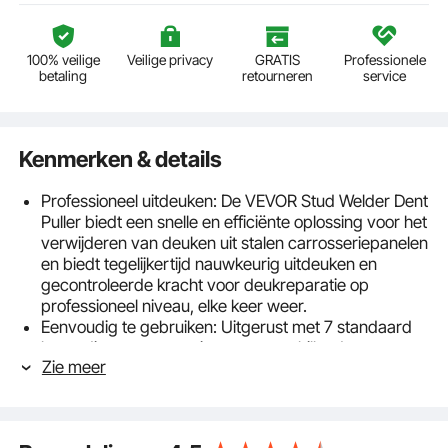
100% veilige
Veilige privacy
GRATIS
Professionele
betaling
retourneren
service
Kenmerken & details
Professioneel uitdeuken: De VEVOR Stud Welder Dent
Puller biedt een snelle en efficiënte oplossing voor het
verwijderen van deuken uit stalen carrosseriepanelen
en biedt tegelijkertijd nauwkeurig uitdeuken en
gecontroleerde kracht voor deukreparatie op
professioneel niveau, elke keer weer.
Eenvoudig te gebruiken: Uitgerust met 7 standaard
lasmodi voor aanpassing aan verschillende
Zie meer
lasbouten, eenvoudig te gebruiken bedieningspaneel.
Ideaal voor ervaren monteurs, autoliefhebbers en
zelfs doe-het-zelvers die thuis of in hun werkplaats
met gemak en vertrouwen deukreparaties willen