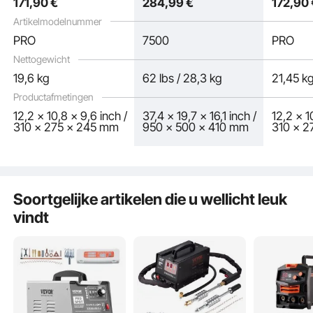
171
,90
€
284
,99
€
172
,90
repareren van deuken
van deuk
in auto's en
en
Artikelmodelnummer
vrachtwagens
vrachtw
PRO
7500
PRO
atie
Nettogewicht
19,6 kg
62 lbs / 28,3 kg
21,45 k
Productafmetingen
12,2 x 10,8 x 9,6 inch /
37,4 x 19,7 x 16,1 inch /
12,2 x 1
310 x 275 x 245 mm
950 x 500 x 410 mm
310 x 
Soortgelijke artikelen die u wellicht leuk
vindt