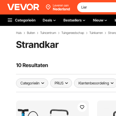
Leveren aan
Nederland
Categorieën
Deals
Bestsellers
Nieuw
Huis
Buiten
Tuincentrum
Tuingereedschap
Tuinkarren
Stran
Strandkar
10 Resultaten
Categorieën
PRIJS
Klantenbeoordeling