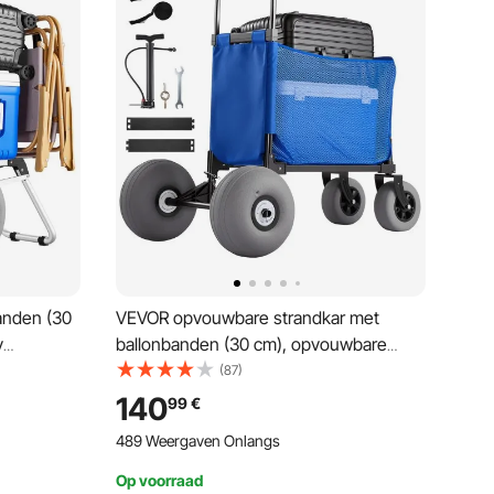
anden (30
VEVOR opvouwbare strandkar met
y
ballonbanden (30 cm), opvouwbare
tanden
strandkar met in 4 standen verstelbare
(87)
huim,
schuimrubberen handgreep en pomp,
140
99
€
g),
handkar (draagvermogen 75 kg),
489 Weergaven Onlangs
issen
strandkar ideaal voor kamperen, vissen
en tuinieren
Op voorraad