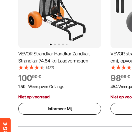
VEVOR Strandkar Handkar Zandkar,
VEVOR str
Strandkar 74,84 kg Laadvermogen,
cm), opvou
Opvouwbare Zandkar Gemaakt van
standen v
(427)
Aluminium 685-1135 mm Verstelbare
handgreep
100
98
90
€
99
€
Hoogte, Kar voor het Strand 76 x 39 cm
(draagverm
1.5K+ Weergaven Onlangs
454 Weerga
Laadoppervlak
voor kamp
Niet op voorraad
Niet op voo
Informeer Mij