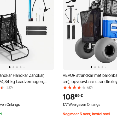
andkar Handkar Zandkar,
VEVOR strandkar met ballonb
 74,84 kg Laadvermogen,
cm), opvouwbare strandtrolle
e Stalen Zandkar 69 tot 114
(aluminium frame) met in 4 s
(427)
(87)
lbare Hoogte, Robuuste Kar
verstelbare handgreep van sc
108
99
€
trand
handkar (draagvermogen 75 k
ven Onlangs
177 Weergaven Onlangs
strandkar voor kamperen en v
d
Nog maar 5 over, bestel snel