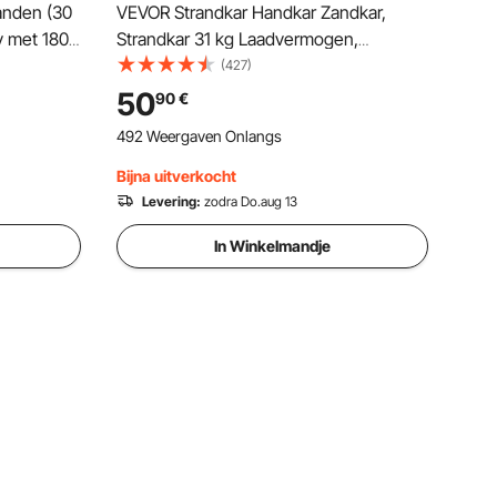
anden (30
VEVOR Strandkar Handkar Zandkar,
y met 180°
Strandkar 31 kg Laadvermogen,
 en
Opvouwbare Zandkar Gemaakt van
(427)
Staal, 380 x 386 mm Handkar Robuuste
50
90
€
kar ideaal
Kar voor de Stranduitrusting Kar
492 Weergaven Onlangs
ieren.
Bijna uitverkocht
Levering:
zodra Do.aug 13
In Winkelmandje