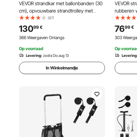
VEVOR strandkar met ballonbanden (30
VEVOR str
cm), opvouwbare strandtrolley met
rubberen 
geïsoleerde tas en parasolhouder,
strandtrol
(87)
handkar (draagvermogen 75 kg) voor
parasolho
130
76
99
€
99
€
maximaal 4 strandstoelen, strandkar
(draagver
366 Weergaven Onlangs
303 Weerga
ideaal voor kamperen en vissen
strandstoe
kamperen 
Op voorraad
Op voorraa
Levering:
zodra Do.aug 13
Levering
In Winkelmandje