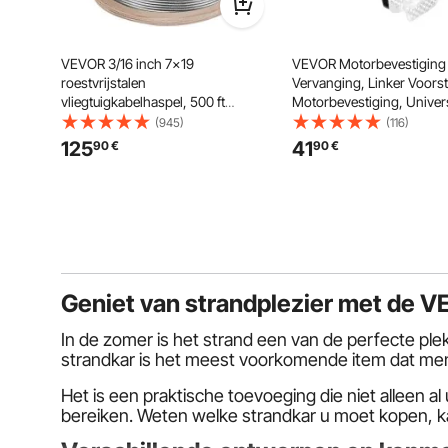
VEVOR 3/16 inch 7x19
VEVOR Motorbevestiging
roestvrijstalen
Vervanging, Linker Voors
vliegtuigkabelhaspel, 500 ft
Motorbevestiging, Univer
roestvrijstalen kabel, T304
Compatibel met 2014-20
(945)
(116)
draadlierkabel vervangen (T304)
Chevrolet Silverado 1500 
125
41
90
€
90
€
Veilige Ondersteuning, R
Aluminium Constructie, Z
Geniet van strandplezier met de 
In de zomer is het strand een van de perfecte pl
strandkar is het meest voorkomende item dat me
Het is een praktische toevoeging die niet alleen
bereiken. Weten welke strandkar u moet kopen, kan