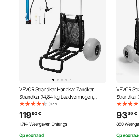
VEVOR Strandkar Handkar Zandkar,
VEVOR Str
Strandkar 74,84 kg Laadvermogen,
Strandkar
Opvouwbare Zandkar Gemaakt van
Opvouwbar
(427)
Aluminium 685 tot 1135 mm Verstelbare
cm Verste
119
93
90
€
99
€
Hoogte, Robuuste Kar voor het Strand
voor het S
1.7K+ Weergaven Onlangs
850 Weerga
Op voorraad
Op voorraa