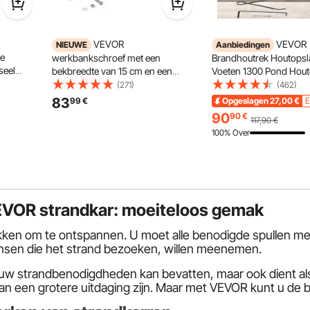
VEVOR
VEVOR
NIEUWE
Aanbiedingen
te
werkbankschroef met een
Brandhoutrek Houtopsl
seel
bekbreedte van 15 cm en een
Voeten 1300 Pond Hout
18
klemkracht van 25 kN, voor zagen,
Brandhoutrek Metaal, G
(271)
(462)
5.3L V8,
slijpen, boren en pijpsnijden, met
Brandhout Logboekrek
83
99
€
Opgeslagen
27,00
€
E
obuuste
een bekdiepte van 90 mm,
voor Thuis of Industriee
90
90
€
117,90
€
wart
handgreepvergrendeling en
om Houtkachels, Houts
100% Over
magnetische bekkensteunen.
Achtertuin
VEVOR strandkar: moeiteloos gemak
ekken om te ontspannen. U moet alle benodigde spullen m
nsen die het strand bezoeken, willen meenemen.
 al uw strandbenodigdheden kan bevatten, maar ook dient 
 een grotere uitdaging zijn. Maar met VEVOR kunt u de bes