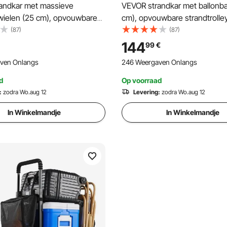
andkar met massieve
VEVOR strandkar met ballonb
wielen (25 cm), opvouwbare
cm), opvouwbare strandtrolle
ley met geïsoleerde tas en
verstelbare handgreep, pomp
(87)
(87)
uder, handkar
aluminium frame, handkar
144
99
€
mogen 75 kg) voor maximaal 4
(draagvermogen 75 kg), strand
ven Onlangs
246 Weergaven Onlangs
len, strandtrolley ideaal voor
voor kamperen, vissen en tuin
en vissen
d
Op voorraad
:
zodra Wo.aug 12
Levering:
zodra Wo.aug 12
In Winkelmandje
In Winkelmandje