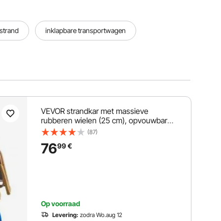
strand
inklapbare transportwagen
VEVOR strandkar met massieve
rubberen wielen (25 cm), opvouwbare
strandtrolley met geïsoleerde tas en
(87)
parasolhouder, handkar
76
99
€
(draagvermogen 75 kg) voor maximaal
4 strandstoelen, strandtrolley ideaal
voor kamperen en vissen
Op voorraad
Levering:
zodra Wo.aug 12