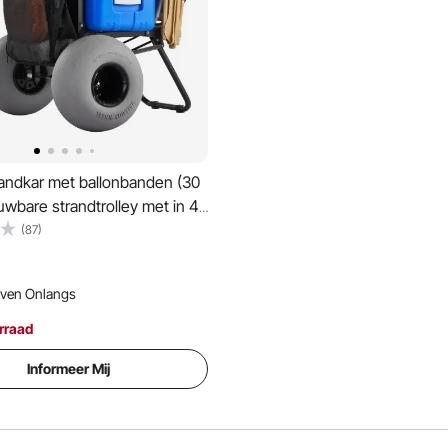
andkar met ballonbanden (30
wbare strandtrolley met in 4
erstelbare schuimrubberen
(87)
 en pomp, handkar
ogen 75 kg), strandkar ideaal
ven Onlangs
eren en vissen
rraad
Informeer Mij