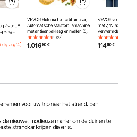
VEVOR Elektrische Tortillamaker,
VEVOR verwarmde ja
Automatische Maïstortillamachine
met 7,4V accu, elektri
ag Zwart, 8
met antiaanbaklaag en mallen (5,5
verwarmde jas, wind
opslag
inch), voor het maken van Sopes
verwarmde jas, licht
root
(23)
(48)
Roti Pita Tortilla
bovenkleding met 5
 Binnen
1.016
114
indigt aug 14
90
€
90
€
verwarmingszones e
l Gebruik
warmtestanden, mac
tapels,
XL
eenemen voor uw trip naar het strand. Een
als de nieuwe, modieuze manier om de duinen te
te strandkar krijgen die er is.