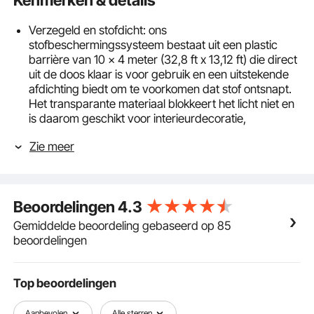
Kenmerken & details
Verzegeld en stofdicht: ons
stofbeschermingssysteem bestaat uit een plastic
barrière van 10 x 4 meter (32,8 ft x 13,12 ft) die direct
uit de doos klaar is voor gebruik en een uitstekende
afdichting biedt om te voorkomen dat stof ontsnapt.
Het transparante materiaal blokkeert het licht niet en
is daarom geschikt voor interieurdecoratie,
schilderkunst en nog veel meer. De kunststofbarrière
Zie meer
kan op maat worden gesneden en biedt
professionele stofbescherming bij
renovatiewerkzaamheden in woon- en
bedrijfsruimtes.
Beoordelingen
4.3
Magnetische ritssluiting: deze stofhoes heeft een
verbeterde magnetische ritssluiting. Er is geen
Gemiddelde beoordeling gebaseerd op 85
handmatige opening vereist bij het verplaatsen van
beoordelingen
items. De magnetische ingang van de stofkap sluit
snel en goed af, waardoor het comfort toeneemt.
Scheurvast en duurzaam: de kunststof stofkap is
Top beoordelingen
gemaakt van 0,08 mm dik polyethyleen (PE), dat
transparant en geurloos is. De steunstangen van
Aanbevolen
Alle sterren