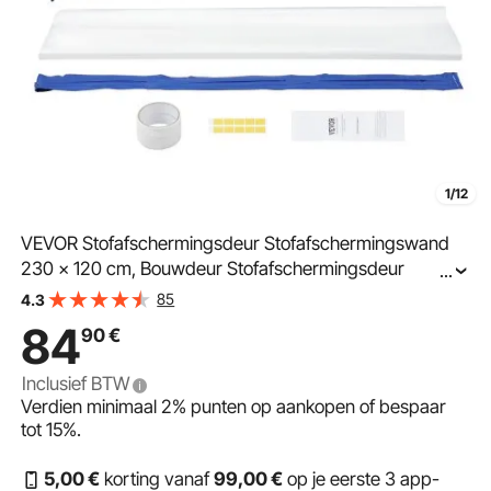
1/12
VEVOR Stofafschermingsdeur Stofafschermingswand
230 x 120 cm, Bouwdeur Stofafschermingsdeur
...
Magnetische sluiting Meest betrouwbare
85
4.3
stofbescherming, Bouwplaatsdeur voor renovaties en
84
90
€
verbouwingen, Verstelbare standaard 0,9-3 m
Inclusief BTW
Verdien minimaal
2%
punten op aankopen of bespaar
tot
15%
.
5
,00
€
korting vanaf
99
,00
€
op je eerste 3 app-