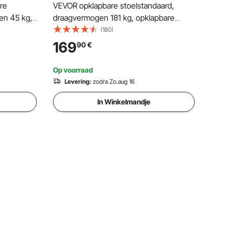
re
VEVOR opklapbare stoelstandaard,
en 45 kg,
draagvermogen 181 kg, opklapbare
stoeltrolley voor 42 stoelen of 12 tafels,
(180)
talen
multifunctionele stoeltrolley met
169
90
€
len, Push-
rubberen wielen en houders, grote
stoelhouder, matzwart
Op voorraad
Levering:
zodra Zo.aug 16
In Winkelmandje