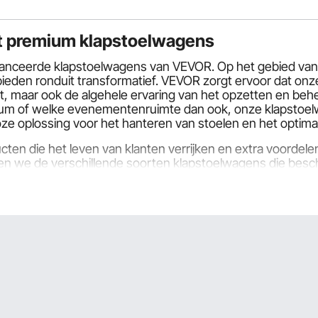
t premium klapstoelwagens
nceerde klapstoelwagens van VEVOR. Op het gebied van e
bieden ronduit transformatief. VEVOR zorgt ervoor dat onz
gt, maar ook de algehele ervaring van het opzetten en be
ntrum of welke evenementenruimte dan ook, onze klapstoe
e oplossing voor het hanteren van stoelen en het optimal
ten die het leven van klanten verrijken en extra voordele
n we de verschillende soorten klapstoelwagens die beschik
llen we dieper ingaan op de belangrijkste factoren waarm
n benadrukken die de producten van VEVOR onderscheiden 
oelen en -tafels en bieden een handige en eenvoudige oplo
n geven prioriteit aan eenvoud en gebruiksgemak.