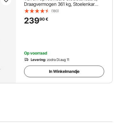
Draagvermogen 361 kg, Stoelenkar
voor 84 stoelen/12 tafels, Dubbellaagse
(180)
stoelopslagkar met rubberen wielen en
239
90
€
houders, Grote stoelhouder, Matzwart
Op voorraad
Levering:
zodra Di.aug 11
In Winkelmandje