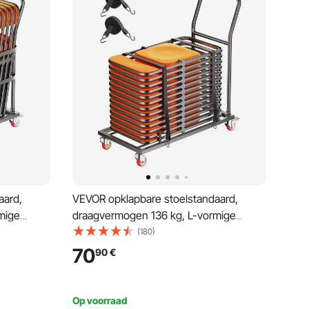
aard,
VEVOR opklapbare stoelstandaard,
mige
draagvermogen 136 kg, L-vormige
atsing van
horizontale stoeltrolley voor 25 stoelen,
(180)
trolley met
robuuste metalen stoelopbergwagen
70
90
€
nele
met rubberen wielen en houders, grote
stoelhouder, matzwart
Op voorraad