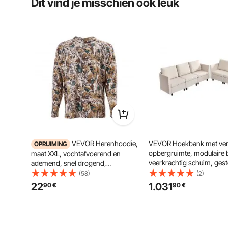
Dit vind je misschien ook leuk
VEVOR Herenhoodie,
VEVOR Hoekbank met ve
OPRUIMING
opbergruimte, modulaire 
maat XXL, vochtafvoerend en
veerkrachtig schuim, gest
ademend, snel drogend,
bank (5 zitplaatsen) met 
capuchontrui, hoodie met lange
(58)
(2)
houten frame voor
mouwen voor buitenwerk in de
22
1.031
90
€
90
€
woonkamer/slaapkamer, 
lente en zomer