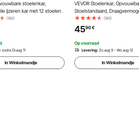
ouwbare stoelenkar,
VEVOR Stoelenkar, Opvouwba
e ijzeren kar met 12 stoelen,
Stoelstandaard, Draagvermog
e stoelenplankkar met 4
Robuuste Stoelenkar voor het
(180)
(180)
berg- en transportkar voor
Ophangen van 10 Stoelen, Me
45
90
€
apelbare stoelen van kunststof,
Stoelenkar met Rubberen Wie
out
Move Stoelhouder, Matzwart
d
Op voorraad
:
zodra Di.aug 11
Levering:
Zo.aug 9 - Wo.aug 12
In Winkelmandje
In Winkelmandje