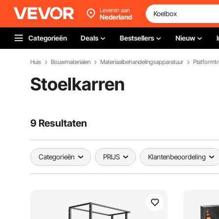
Leveren aan
Nederland
Categorieën
Deals
Bestsellers
Nieuw
Huis
Bouwmaterialen
Materiaalbehandelingsapparatuur
Platformtr
Stoelkarren
9 Resultaten
Categorieën
PRIJS
Klantenbeoordeling