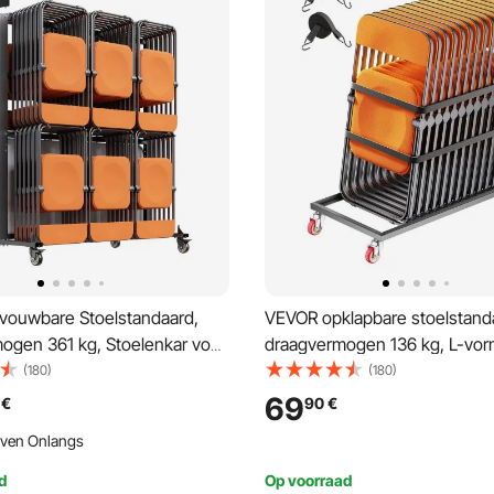
ouwbare Stoelstandaard,
VEVOR opklapbare stoelstand
ogen 361 kg, Stoelenkar voor
draagvermogen 136 kg, L-vor
/12 tafels, Dubbellaagse
stoeltrolley voor verticale pla
(180)
(180)
agkar met rubberen wielen en
25 stoelen, metalen transport
69
€
90
€
Grote stoelhouder, Matzwart
rubberen wielen, multifunctio
ven Onlangs
stoelhouder, matzwart
d
Op voorraad