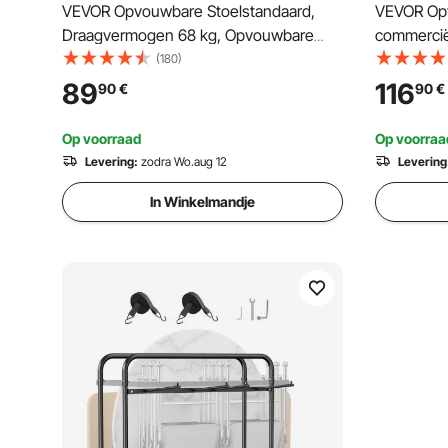
VEVOR Opvouwbare Stoelstandaard,
VEVOR Opv
Draagvermogen 68 kg, Opvouwbare
commerciël
Stoelkar voor het Stapelen van 10
opvouwbar
(180)
Stoelen, Multifunctionele Metalen
wielen, op
89
116
90
€
90
€
Stoelkar met Rubberen Wielen, Push-
platte, st
to-Move Stoelhouder, Matzwart
hars en h
Op voorraad
Op voorraa
Levering:
zodra Wo.aug 12
Levering
In Winkelmandje