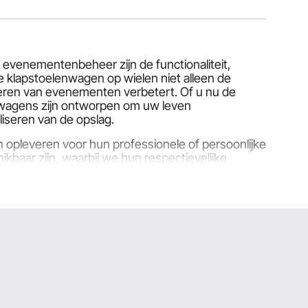
venementenbeheer zijn de functionaliteit,
e klapstoelenwagen op wielen niet alleen de
heren van evenementen verbetert. Of u nu de
lwagens zijn ontworpen om uw leven
iseren van de opslag.
n opleveren voor hun professionele of persoonlijke
baar zijn, waarbij we hun respectievelijke
ee u rekening moet houden bij het selecteren van
in de markt.
ssing voor transport en opslag. Deze karren zijn