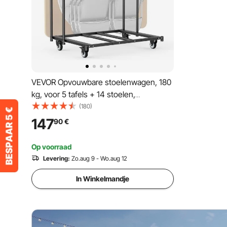
VEVOR Opvouwbare stoelenwagen, 180
kg, voor 5 tafels + 14 stoelen,
stoelenopslagwagen met stoelhouder
(180)
met zwenkwielen en vergrendelbare
147
90
€
wielen, voor feesten en evenementen,
hotels, matzwart
Op voorraad
Levering:
Zo.aug 9 - Wo.aug 12
In Winkelmandje