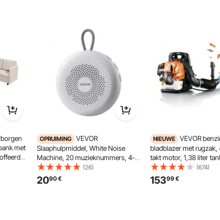
rborgen
VEVOR
VEVOR benzi
OPRUIMING
NIEUWE
bank met
Slaaphulpmiddel, White Noise
bladblazer met rugzak, 
offeerde
Machine, 20 muzieknummers, 4-
takt motor, 1,38 liter ta
massief
in-1 geluidsmachine met White
luchtstroom, 241 km/u
(26)
(674)
Noise, automatische
luchtsnelheid, bladblaz
20
153
90
€
99
€
beige
uitschakeltimer, zachte ringlamp,
verwijderen van blader
geheugenfunctie en ouderlijk
sneeuw.
toezicht, ruismaker