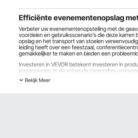
Efficiënte evenementenopslag me
Verbeter uw evenementenopstelling met de geava
voordelen en gebruiksscenario's die deze karren 
opslag en het transport van stoelen vereenvoudi
leiding heeft over een feestzaal, conferentiece
gemakkelijker te maken en bieden een probleemloz
Investeren in VEVOR betekent investeren in produc
inspanningen. In de volgende paragrafen verkenne
functies en kenmerken uiteenzetten. Daarnaast zu
Bekijk Meer
de juiste klapstoelwagen, waarbij we de aspecte
Soorten klapstoel Dolly
Traditionele klapstoelwagen
Deze karren zijn ontworpen voor standaard klapst
ideaal voor locaties met standaard zitvereisten e
Dubbellaagse mobiele stapelbare stoeldollies