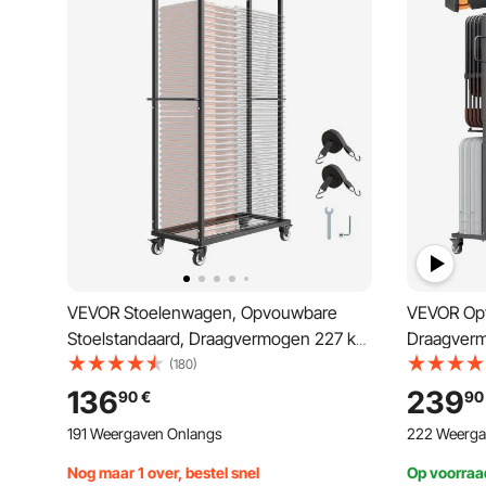
VEVOR Stoelenwagen, Opvouwbare
VEVOR Opv
Stoelstandaard, Draagvermogen 227 kg,
Draagverm
Robuuste Stoelenwagen voor 60
84 stoelen
(180)
Stoelen, Metalen Stoelstandaard met
stoelopsl
136
239
90
€
90
Zwenkwielen en Vergrendelbare Wielen,
houders, 
191 Weergaven Onlangs
222 Weerga
voor Feesten en Evenementen, Hotels,
Matzwart
Nog maar 1 over, bestel snel
Op voorraa