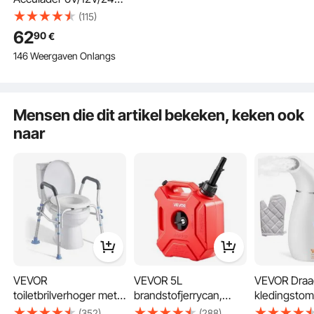
intelligente lader voor
(115)
loodzuur- en lithium-
62
90
€
LiFePO4-accu's, met
146 Weergaven Onlangs
7-traps laad- en
reparatiemodus en
LCD-display voor auto,
motor en boot
Mensen die dit artikel bekeken, keken ook
naar
VEVOR
VEVOR 5L
VEVOR Draa
toiletbrilverhoger met
brandstofjerrycan,
kledingsto
armleuningen, een
benzinejerrycan met
Reisstrijkijz
(352)
(288)