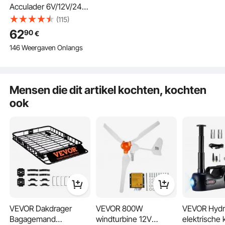
Acculader 6V/12V/24V,
intelligente lader voor
(115)
loodzuur- en lithium-
62
90
€
LiFePO4-accu's, met
146 Weergaven Onlangs
7-traps laad- en
reparatiemodus en
LCD-display voor auto,
motor en boot
Mensen die dit artikel kochten, kochten
ook
Slim opladen in 7 stappen
Voor alle LiFePO4-batterijen
Temperatuuradaptief opladen
VEVOR Dakdrager
VEVOR 800W
VEVOR Hydr
Bagagemand
windturbine 12V
elektrische k