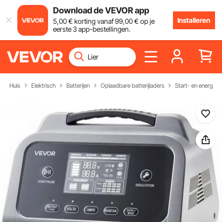
Download de VEVOR app
Installeren
5
,00
€
korting vanaf
99
,00
€
op je
eerste 3 app-bestellingen.
Huis
Elektrisch
Batterijen
Oplaadbare batterijladers
Start- en energieo