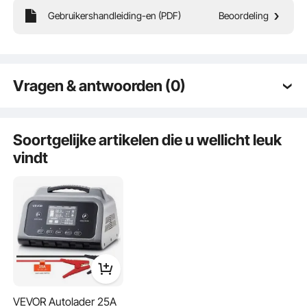
Gebruikershandleiding-en (PDF)
Beoordeling
Veilig en snel opladen
Vragen & antwoorden (0)
Behoudmodus
Typische vragen gesteld over producten:
Is het product duurzaam? ...
Soortgelijke artikelen die u wellicht leuk
ontzwavelingsmodus
vindt
Stel de eerste vraag
Forceermodus
VEVOR Autolader 25A