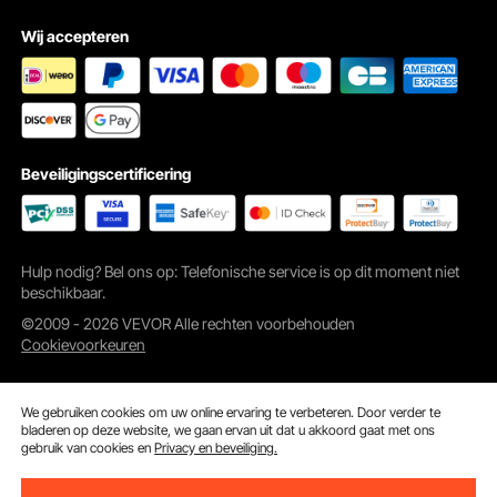
Wij accepteren
Beveiligingscertificering
Hulp nodig? Bel ons op: Telefonische service is op dit moment niet
beschikbaar.
©2009 - 2026 VEVOR Alle rechten voorbehouden
Cookievoorkeuren
We gebruiken cookies om uw online ervaring te verbeteren. Door verder te
bladeren op deze website, we gaan ervan uit dat u akkoord gaat met ons
gebruik van cookies en
Privacy en beveiliging.