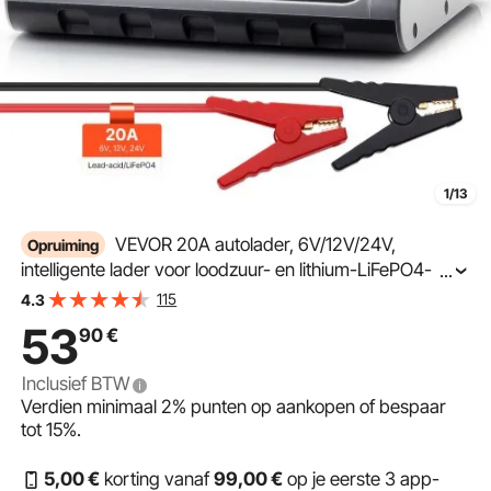
1/13
VEVOR 20A autolader, 6V/12V/24V,
Opruiming
intelligente lader voor loodzuur- en lithium-LiFePO4-
...
accu's, met 7 laadstappen, reparatiemodus en lcd-
115
4.3
display voor auto's, motoren en boten.
53
90
€
Inclusief BTW
Verdien minimaal
2%
punten op aankopen of bespaar
tot
15%
.
5
,00
€
korting vanaf
99
,00
€
op je eerste 3 app-