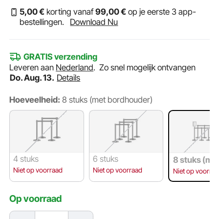
5
,00
€
korting vanaf
99
,00
€
op je eerste 3 app-
bestellingen.
Download Nu
GRATIS verzending
Leveren aan
Nederland
.
Zo snel mogelijk ontvangen
Do. Aug. 13.
Details
Hoeveelheid:
8 stuks (met bordhouder)
4 stuks
6 stuks
8 stuks (me
dhouder)
Niet op voorraad
Niet op voorraad
Niet op voorra
Op voorraad