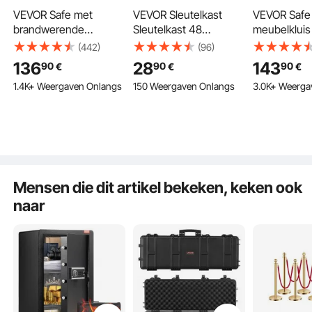
VEVOR Safe met
VEVOR Sleutelkast
VEVOR Safe 
brandwerende
Sleutelkast 48
meubelkluis
geldzak, kluis met één
Sleutels, Zwarte
brandwere
(442)
(96)
deur, 99 L, 2
Sleutelkast Sleutelkluis
geldzak, wa
136
28
143
90
90
90
€
€
€
scheidingswanden,
Verstelbare, Afsluitbare
sleutel- en
1.4K+ Weergaven Onlangs
150 Weergaven Onlangs
3.0K+ Weerga
digitale meubelkluis
Sleutelkast met 6 x
vingerafdru
met sleutel en code,
Sleutelhouders, 2 x
methoden, 
waardevolle spullen,
Sleutels en 1 x
verwijderbar
geld, sieraden en
Indexkaart
binnenkast,
medicijnen, zwart
voor contant
sieraden, d
waardevolle
Mensen die dit artikel bekeken, keken ook
naar