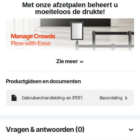
Met onze afzetpalen beheert u
moeiteloos de drukte!
24,03 lbs / 10,9 kg
Productgewicht
φ12,4 x 34,25 inch / 315 x
Productafmetinge
n
870 mm
Zie meer
Productgidsen en documenten
Gebruikershandleiding-en (PDF)
Beoordeling
Onze paal is gemaakt van een stevig frame en heeft een poedercoating om
betrouwbaarheid en langdurige prestaties te garanderen. Het strakke,
minimalistische ontwerp past naadloos in elke omgeving en is daardoor
geschikt voor verschillende situaties.
Vragen & antwoorden (0)