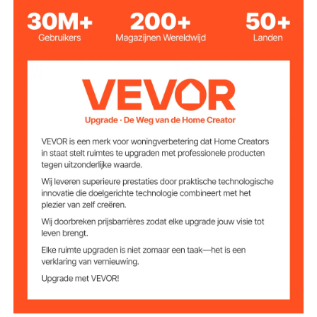
Invulbaar
Gebruikstype
Enkelvoudig
0,54 lbs / 0,244 kg
basisgewicht vóór
vulling
Gewicht van een
enkele basis na
10,58 lbs / 4,8 kg
het vullen met
zand
Uitschuifbare lengte
Intrekbare riem
315 x 215 mm / 12,4 x 8,5
Etiketformaat
inch
275 x 175 mm / 10,8 x 6,9
Weergaveformaat
etiketten
inch
2
Aantal etiketten