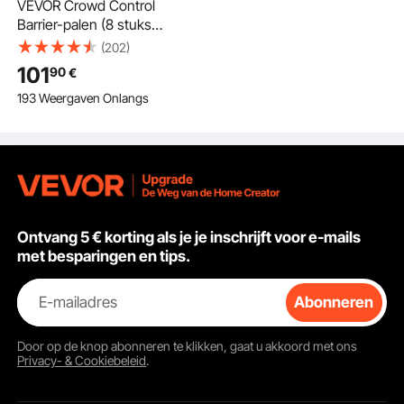
VEVOR Crowd Control
Barrier-palen (8 stuks)
met 8 intrekbare
(202)
banden en 2
101
90
€
bordhouders,
193 Weergaven Onlangs
koolstofstalen crowd
control-palen met
navulbare voet voor
tentoonstellingen
Ontvang 5 € korting als je je inschrijft voor e-mails
met besparingen en tips.
E-mailadres
Abonneren
Door op de knop
abonneren
te klikken, gaat u akkoord met ons
Privacy- & Cookiebeleid
.