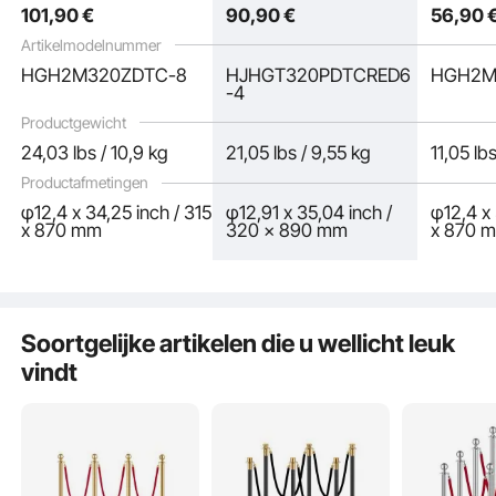
101
,90
€
90
,90
€
56
,90
Artikelmodelnummer
HGH2M320ZDTC-8
HJHGT320PDTCRED6
HGH2M
-4
Productgewicht
24,03 lbs / 10,9 kg
21,05 lbs / 9,55 kg
11,05 lb
Productafmetingen
φ12,4 x 34,25 inch / 315
φ12,91 x 35,04 inch /
φ12,4 x 
x 870 mm
320 x 890 mm
x 870 
Elke barrière is voorzien van een intrekbare band, waardoor deze veelzijdig en
eenvoudig aan te passen is. De band kan eenvoudig worden verlengd of
ingekort, zodat hij geschikt is voor verschillende ruimtes en gelegenheden.
Soortgelijke artikelen die u wellicht leuk
vindt