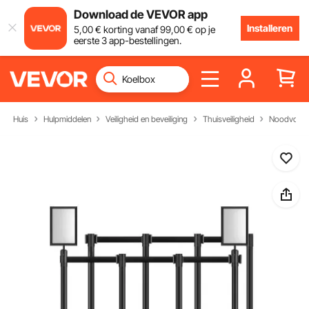
Download de VEVOR app
Installeren
5
,00
€
korting vanaf
99
,00
€
op je
eerste 3 app-bestellingen.
Huis
Hulpmiddelen
Veiligheid en beveiliging
Thuisveiligheid
Noodvoorb