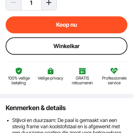
Koop nu
Winkelkar
100% veilige
Veilige privacy
GRATIS
Professionele
betaling
retourneren
service
Kenmerken & details
Stijlvol en duurzaam: De paal is gemaakt van een
stevig frame van koolstofstaal en is afgewerkt met
een duurzame coating die zorgt voor betrouwbare