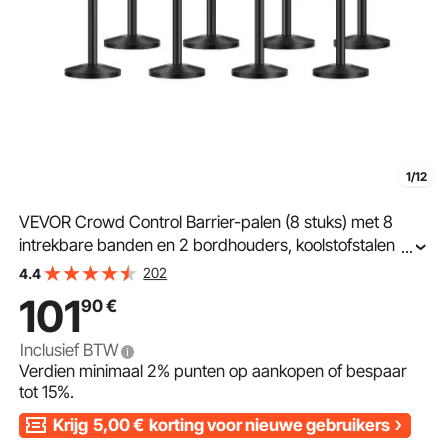
1/12
VEVOR Crowd Control Barrier-palen (8 stuks) met 8
intrekbare banden en 2 bordhouders, koolstofstalen
...
crowd control-palen met navulbare voet voor
202
4.4
tentoonstellingen
101
90
€
Inclusief BTW
Verdien minimaal
2%
punten op aankopen of bespaar
tot
15%
.
Krijg
5,00
€
korting voor nieuwe gebruikers