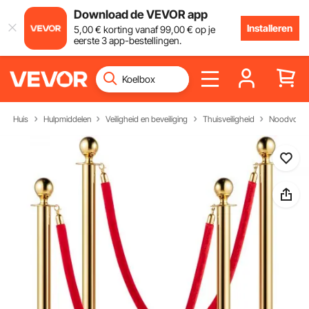
Download de VEVOR app
Installeren
5
,00
€
korting vanaf
99
,00
€
op je
eerste 3 app-bestellingen.
Huis
Hulpmiddelen
Veiligheid en beveiliging
Thuisveiligheid
Noodvoorb