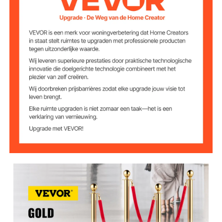
37,8 inch / 96 cm
Totale hoogte
2 inch / 5,1 cm
Buisdiameter
12,6 inch / 32 cm
Basisdiameter
5 voet / 1,5 m
Touwlengte
1,1 inch / 28 mm
Touwdikte
0,03 inch / 0,8 mm
Wanddikte paal
24 kg
Nettogewicht