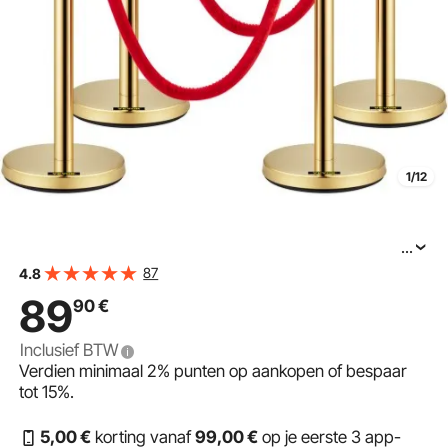
1/12
...
VEVOR 4-delig crowd control systeem, totale hoogte 96
87
4.8
cm, barrière, afzetpaal, geleidingspaal, afzetpaal met 1,5
89
90
€
m touwlengte voor bruiloften, hotels, tentoonstellingen,
Inclusief BTW
Verdien minimaal
2%
punten op aankopen of bespaar
tot
15%
.
5
,00
€
korting vanaf
99
,00
€
op je eerste 3 app-