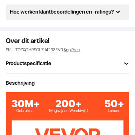
Hoe werken klantbeoordelingen en -ratings?
Over dit artikel
SKU: TDZQTHRSGLZJ4238FV0
Kopiëren
Productspecificatie
Gouden steun 4 stuks
Model
Beschrijving
roestvrij staal
Materiaal kolom
flanel
Touwmateriaal
rood
Kleur touw