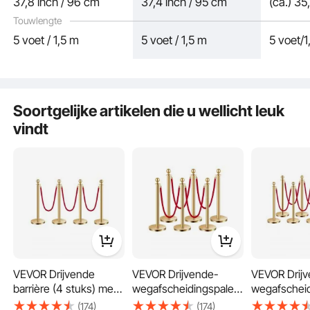
37,8 inch / 96 cm
37,4 inch / 95 cm
(ca.) 3
IJzeren en betonnen voet
Touwlengte
Moeiteloze installatie
5 voet / 1,5 m
5 voet / 1,5 m
5 voet/1
Soortgelijke artikelen die u wellicht leuk
vindt
VEVOR Drijvende
VEVOR Drijvende-
VEVOR Drij
barrière (4 stuks) met
wegafscheidingspalen
wegafschei
3 rode fluwelen
(6 stuks) met 4 rode
(8 stuks) me
(174)
(174)