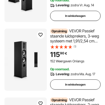
Op voorraad.
thuisaudio
Levering:
zodra Vr. Aug. 14
In winkelwagen
VEVOR Passief
Opruiming
staande luidsprekers, 3-weg
systeem met 1,91/2,54 cm
tweeter, dubbele 13,34 cm
(1)
woofer, 145 W piekvermogen,
115
90
€
frequentiebereik 70 Hz - 20
kHz, MDF-behuizing, voor
152 Weergaven Onlangs
thuisaudio, enkel
Op voorraad.
Levering:
zodra Ma. Aug. 17
In winkelwagen
VEVOR Passief
Opruiming
staande luidsprekers, 2-weg