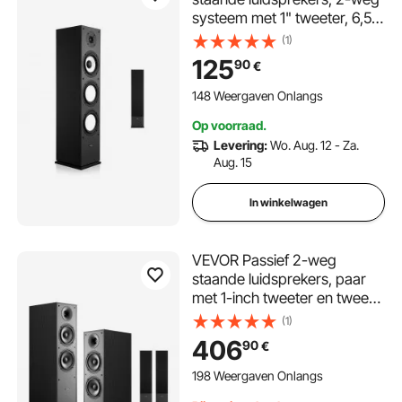
systeem met 1" tweeter, 6,5"
woofer, 200W
(1)
piekvermogen,
125
90
€
frequentiebereik 70Hz-
20kHz, robuuste MDF-
148 Weergaven Onlangs
behuizing, voor thuisaudio,
Op voorraad.
enkel
Levering:
Wo. Aug. 12 - Za.
Aug. 15
In winkelwagen
VEVOR Passief 2-weg
staande luidsprekers, paar
met 1-inch tweeter en twee
6,5-inch woofers, 400W
(1)
piekvermogen,
406
90
€
frequentiebereik van 65Hz-
20kHz, robuuste MDF-
198 Weergaven Onlangs
behuizing, voor thuisaudio,