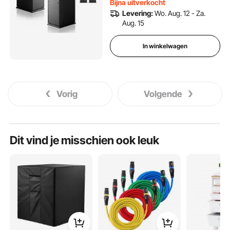
Bijna uitverkocht
paar
Levering:
Wo. Aug. 12 - Za.
Aug. 15
In winkelwagen
Vorig
Volgende
Dit vind je misschien ook leuk