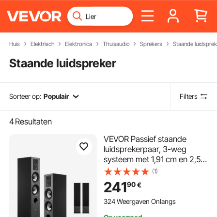
Huis
Elektrisch
Elektronica
Thuisaudio
Sprekers
Staande luidsprek
Staande luidspreker
Sorteer op:
Populair
Filters
4
Resultaten
VEVOR Passief staande
luidsprekerpaar, 3-weg
systeem met 1,91 cm en 2,54
cm tweeters, twee 13,34 cm
(1)
woofers, 145 W
241
90
€
piekvermogen,
frequentiebereik 70 Hz - 20
324 Weergaven Onlangs
kHz, MDF-behuizing, voor