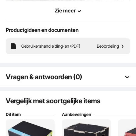
Zie meer
Productgidsen en documenten
Gebruikershandleiding-en (PDF)
Beoordeling
Hoge gewichtscapaciteit voor een verscheidenheid aan trainingsvereisten.
Vragen & antwoorden (0)
Typische vragen gesteld over producten:
Is het product duurzaam? ...
Vergelijk met soortgelijke items
Dit item
Aanbevelingen
Stel de eerste vraag