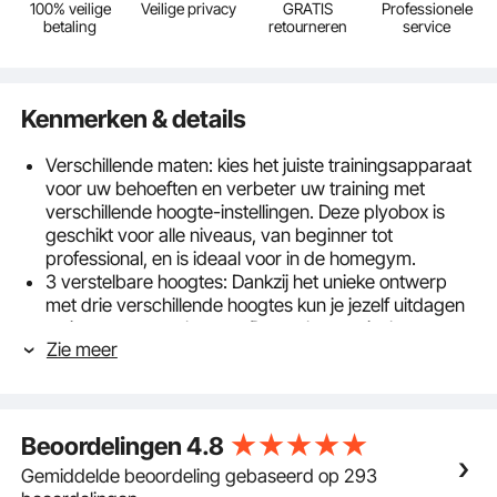
100% veilige
Veilige privacy
GRATIS
Professionele
betaling
retourneren
service
Kenmerken & details
Verschillende maten: kies het juiste trainingsapparaat
voor uw behoeften en verbeter uw training met
verschillende hoogte-instellingen. Deze plyobox is
geschikt voor alle niveaus, van beginner tot
professional, en is ideaal voor in de homegym.
3 verstelbare hoogtes: Dankzij het unieke ontwerp
met drie verschillende hoogtes kun je jezelf uitdagen
en je grenzen verleggen. Deze plyometrische
Zie meer
platformbox is geschikt voor oefeningen zoals lunges,
push-ups en diepe squats en is ideaal voor training
op maat om de schouders, armen, borst, heupen,
benen en algehele kernstabiliteit te verbeteren.
Beoordelingen
4.8
Duurzaam materiaal: het verbeterde 1000D antislip-
oppervlaktemateriaal met grip is duurzamer dan
Gemiddelde beoordeling gebaseerd op 293
traditioneel 500D-gaas wat betreft draadaantal en