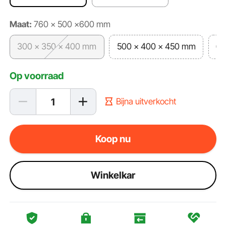
Maat:
760 × 500 ×600 mm
300 × 350 × 400 mm
500 × 400 × 450 mm
60
Op voorraad
Bijna uitverkocht
Koop nu
Winkelkar