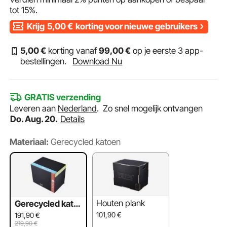
tot
15%
.
Krijg
5,00
€
korting voor nieuwe gebruikers
5
,00
€
korting vanaf
99
,00
€
op je eerste 3 app-
bestellingen.
Download Nu
GRATIS verzending
Leveren aan
Nederland
.
Zo snel mogelijk ontvangen
Do. Aug. 20.
Details
Materiaal:
Gerecycled katoen
Houten plank
Gerecycled kato
en
101,90
€
191,90
€
219,90
€