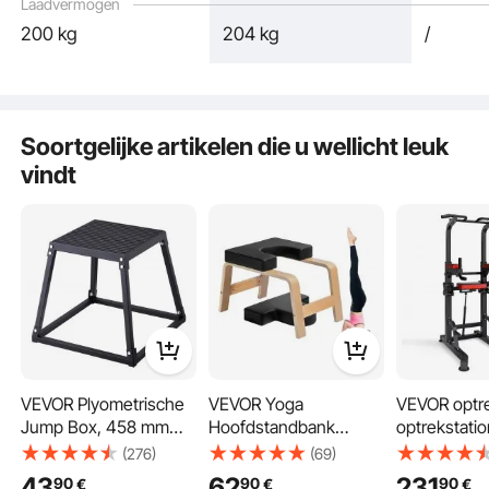
Laadvermogen
200 kg
204 kg
/
3 verschillende hoogtes maken een gevarieerde training mogelijk en bieden
Soortgelijke artikelen die u wellicht leuk
extra uitdaging.
vindt
VEVOR Plyometrische
VEVOR Yoga
VEVOR optr
Jump Box, 458 mm
Hoofdstandbank
optrekstatio
Plyo Box, Plyometrisch
Inversiestoel met een
powerdipsta
(276)
(69)
platform Plyobox
draagvermogen van
een draagv
43
62
231
90
90
90
€
€
€