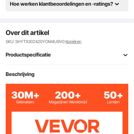
Hoe werken klantbeoordelingen en -ratings?
Over dit artikel
SKU: SHYTX302420YOM4U9V0
Kopiëren
Productspecificatie
Artikelmodelnum
Beschrijving
SS-Z-30-24-20
mer
De kleur zwart
gerecycled katoen + PVC-
Materiaal
gaas
200 kg
Laadvermogen