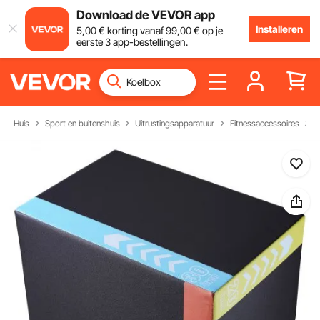
Download de VEVOR app
Installeren
5
,00
€
korting vanaf
99
,00
€
op je
eerste 3 app-bestellingen.
Huis
Sport en buitenshuis
Uitrustingsapparatuur
Fitnessaccessoires
S