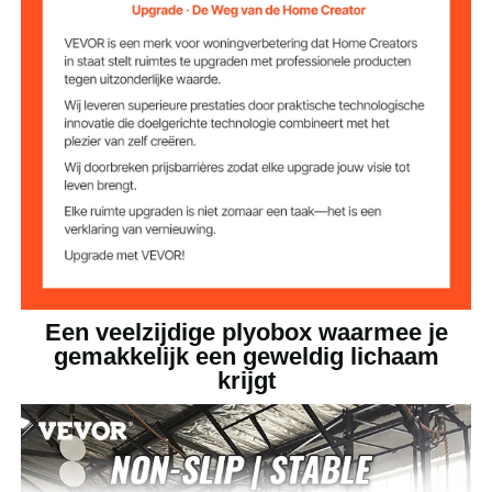
19,7 x 23,6 x 29,9 inch / 500
Productgrootte
x 600 x 760 mm
Een veelzijdige plyobox waarmee je
gemakkelijk een geweldig lichaam
krijgt