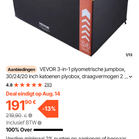
1/13
VEVOR 3-in-1 plyometrische jumpbox,
Aanbiedingen
30/24/20 inch katoenen plyobox, draagvermogen 200
...
kg, antislip fitness-oefenbox voor thuis,
293
4.8
springkrachttraining, zwart, verstelbare hoogte
Deal eindigt op Aug. 14
191
90
€
-
13
%
219,90
€
Inclusief BTW
100% Over
Verdien minimaal
2%
punten op aankopen of bespaar