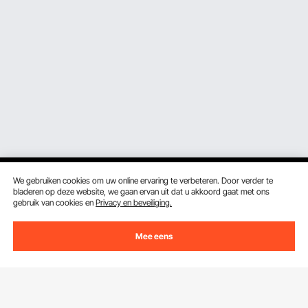
We gebruiken cookies om uw online ervaring te verbeteren. Door verder te
bladeren op deze website, we gaan ervan uit dat u akkoord gaat met ons
gebruik van cookies en
Privacy en beveiliging.
Ontvang 5 € korting als je je inschrijft voor e-mails
Mee eens
met besparingen en tips.
E-mailadres
Abonneren