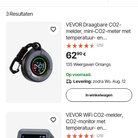
3
Resultaten
VEVOR Draagbare CO2-
melder, mini-CO2-meter met
temperatuur- en
vochtigheidsweergave, 400-
(25)
5000 ppm,
62
90
€
luchtkwaliteitstester, NDIR-
sensor,
135 Weergaven Onlangs
koolstofdioxidedetector,
Op voorraad.
CO2-sensor voor thuis,
Levering:
zodra Wo. Aug. 12
kantoor en auto
In winkelwagen
VEVOR WiFi CO2-melder,
CO2-monitor met
temperatuur- en
vochtigheidsweergave,
(25)