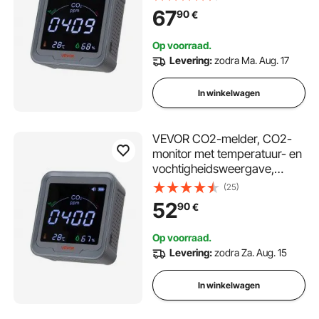
NDIR-sensor,
67
90
€
koolstofdioxidemeter, CO2-
detector voor buitengebruik,
Op voorraad.
thuis, op kantoor, in de auto,
Levering:
zodra Ma. Aug. 17
wandmontage
In winkelwagen
VEVOR CO2-melder, CO2-
monitor met temperatuur- en
vochtigheidsweergave,
NDIR-sensor,
(25)
koolstofdioxidemeter, CO2-
52
90
€
detector voor buitengebruik,
thuis, op kantoor, in de auto,
Op voorraad.
wandmontage mogelijk
Levering:
zodra Za. Aug. 15
In winkelwagen