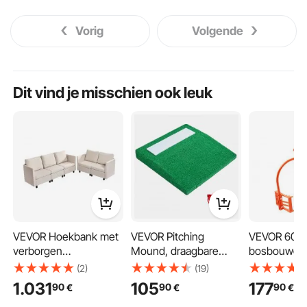
Vorig
Volgende
Dit vind je misschien ook leuk
VEVOR Hoekbank met
VEVOR Pitching
VEVOR 609
verborgen
Mound, draagbare
bosbouwgrij
opbergruimte,
honkbal pitcher
klauwen, hef
(2)
(19)
modulaire bank met
mound, 31 inch
sleepgrijper,
1.031
105
177
90
90
90
€
€
€
veerkrachtig schuim,
pitchtrainingsapparatu
boomstamgri