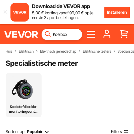
Download de VEVOR app
Installeren
5
,00
€
korting vanaf
99
,00
€
op je
eerste 3 app-bestellingen.
Huis
Elektrisch
Elektrisch gereedschap
Elektrische testers
Specialist
Specialistische meter
Koolstofdioxide-
monitoringcontro
ller
Sorteer op:
Populair
Filters