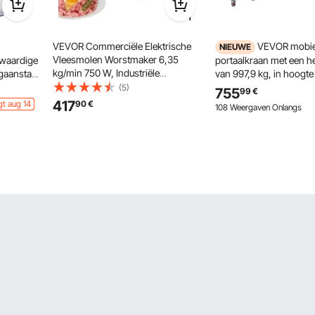
VEVOR Commerciële Elektrische
VEVOR mobie
NIEUWE
Vleesmolen Worstmaker 6,35
gwaardige
portaalkraan met een 
kg/min 750 W, Industriële
gaanstaal
van 997,9 kg, in hoogte
Vleesmolen met Mes en Maalplaat,
schoenen
stalen laadkraan van 2
(5)
755
99
€
Multifunctionele RVS Vleesmolen
ngen met
robuuste werkplaatskraa
417
gt aug 14
90
€
108 Weergaven Onlangs
voor Keuken & Restaurant
rekveer
360° zwenkwielen met
laadkraan voor magazij
werkplaats, bouwplaats 