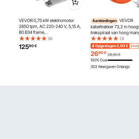
VEVOR 0,75 kW elektromotor
VEVOR
Aanbiedingen
2850 tpm, AC 220-240 V, 5,15 A,
kabeltrekker 73,2 m hoo
80 B34 frame,
trekspiraal van hoog man
luchtcompressormotor, eenfase,
inclusief katoenen hand
(8)
(3)
19 mm spline-as,
trekdraad voor lege leidi
125
90
€
Opgeslagen
2,00
€
Eindi
voorwaartse/achterwaartse rotatie
breukvaste kabel [3 mm] t
26
90
€
28,90
€
voor landbouwmachines en
trekhulp
100% Over
algemene apparatuur
303 Weergaven Onlangs