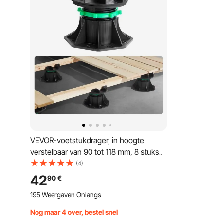
VEVOR-voetstukdrager, in hoogte
verstelbaar van 90 tot 118 mm, 8 stuks
terrasdragers, draagvermogen 997,90
(4)
kg, stelvoet, kunststof ondervloer,
42
90
€
plaatdragerdrager voor hout, beton,
195 Weergaven Onlangs
metaal
Nog maar 4 over, bestel snel