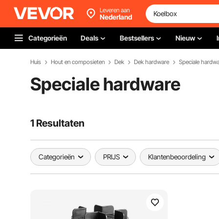
Leveren aan
Nederland
Categorieën
Deals
Bestsellers
Nieuw
Huis
Hout en composieten
Dek
Dek hardware
Speciale hardw
Speciale hardware
1 Resultaten
Categorieën
PRIJS
Klantenbeoordeling