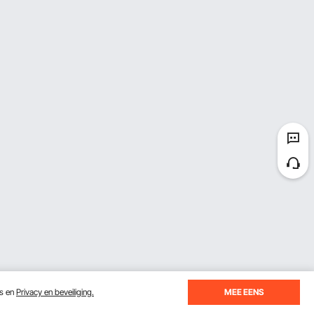
es en
Privacy en beveiliging.
MEE EENS