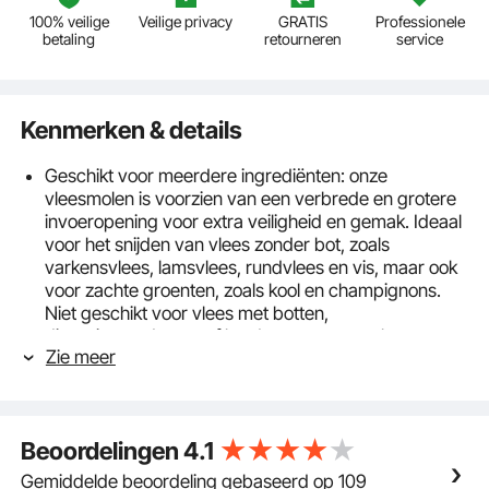
100% veilige
Veilige privacy
GRATIS
Professionele
betaling
retourneren
service
Kenmerken & details
Geschikt voor meerdere ingrediënten: onze
vleesmolen is voorzien van een verbrede en grotere
invoeropening voor extra veiligheid en gemak. Ideaal
voor het snijden van vlees zonder bot, zoals
varkensvlees, lamsvlees, rundvlees en vis, maar ook
voor zachte groenten, zoals kool en champignons.
Niet geschikt voor vlees met botten,
diepvriesproducten of harde groenten zoals
Zie meer
aardappelen, wortelen en lotuswortels.
Hoogwaardige roestvrijstalen messen: de
roestvrijstalen messen van 80 mm (3,15 inch) van
onze professionele vleesmachine zorgen ervoor dat
Beoordelingen
4.1
snijden moeiteloos gaat. Kies uw gewenste dikte van
2,5 mm tot 10 mm en geniet van snelle, schone
Gemiddelde beoordeling gebaseerd op 109