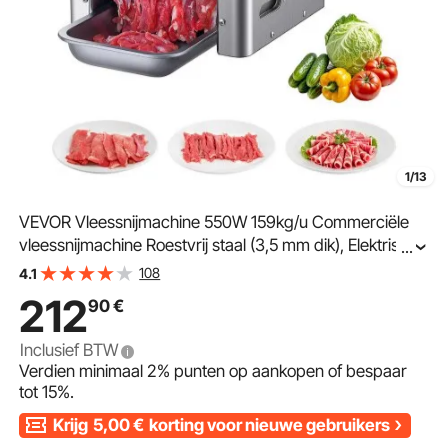
1/13
VEVOR Vleessnijmachine 550W 159kg/u Commerciële
vleessnijmachine Roestvrij staal (3,5 mm dik), Elektrische
...
voedselsnijmachine voor restaurants en supermarkten
108
4.1
212
90
€
Inclusief BTW
Verdien minimaal
2%
punten op aankopen of bespaar
tot
15%
.
Krijg
5,00
€
korting voor nieuwe gebruikers