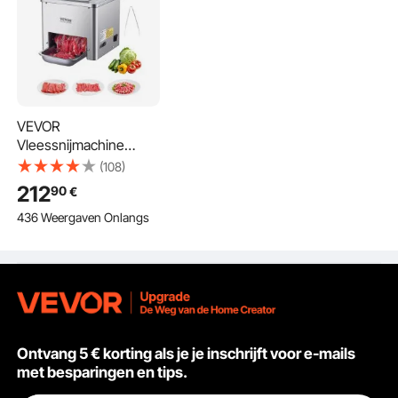
VEVOR
Vleessnijmachine
550W 159kg/u
(108)
Commerciële
212
90
€
vleessnijmachine
436 Weergaven Onlangs
Roestvrij staal (3,5 mm
dik), Elektrische
voedselsnijmachine
voor restaurants en
supermarkten
Ontvang 5 € korting als je je inschrijft voor e-mails
met besparingen en tips.