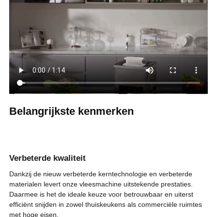
voor kleine bedrijven, boerenmarkten, restaurants,
thuiskeukens en meer.
Tandwielen van
hoogwaardig nylon +
Tandwielmateriaal
metalen tandwielen
3Cr13
Bladmateriaal
3,15 inch / 80 mm
Bladgrootte
350 lbs / 159 kg per uur
Snijsnelheid
Belangrijkste kenmerken
2,5-10 mm
Snijdikte
Verbeterde kwaliteit
Nettogewicht van
46,3 lbs / 21 kg
het artikel
Dankzij de nieuw verbeterde kerntechnologie en verbeterde
materialen levert onze vleesmachine uitstekende prestaties.
360 x 345 x 418 mm / 14,17
Daarmee is het de ideale keuze voor betrouwbaar en uiterst
Afmetingen artikel
x 13,58 x 16,46 inch
efficiënt snijden in zowel thuiskeukens als commerciële ruimtes
met hoge eisen.