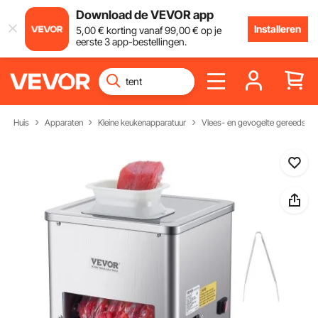
Download de VEVOR app
Installeren
5
,00
€
korting vanaf
99
,00
€
op je
eerste 3 app-bestellingen.
Huis
Apparaten
Kleine keukenapparatuur
Vlees- en gevogelte gereedsch