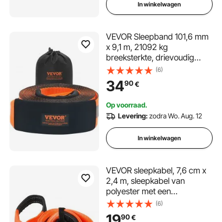
In winkelwagen
VEVOR Sleepband 101,6 mm
x 9,1 m, 21092 kg
breeksterkte, drievoudig
versterkte lusbanden, off-
(6)
road slepen en bergen,
34
90
€
extreme
weersbestendigheid,
Op voorraad.
beschermhoezen en
Levering:
zodra Wo. Aug. 12
opbergtas
In winkelwagen
VEVOR sleepkabel, 7,6 cm x
2,4 m, sleepkabel van
polyester met een
breeksterkte van 16329 kg,
(6)
verlengkabel voor lierkabels,
19
90
€