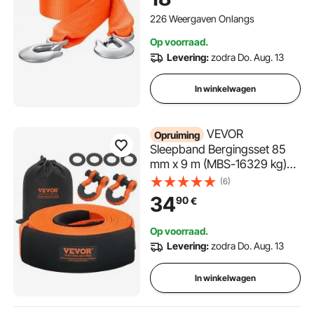
vrachtwagens en voertuigen,
sleepaccessoires voor
226 Weergaven Onlangs
pechhulp
Op voorraad.
Levering:
zodra Do. Aug. 13
In winkelwagen
VEVOR
Opruiming
Sleepband Bergingsset 85
mm x 9 m (MBS-16329 kg)
Boombeschermer Lierband,
(6)
Drievoudig Versterkte Lus &
34
90
€
Beschermhoezen &
Opbergtas, 3/4 inch D-
Op voorraad.
ringsluiting, voor
Levering:
zodra Do. Aug. 13
Vrachtwagen, Jeep, SUV,
ATV
In winkelwagen