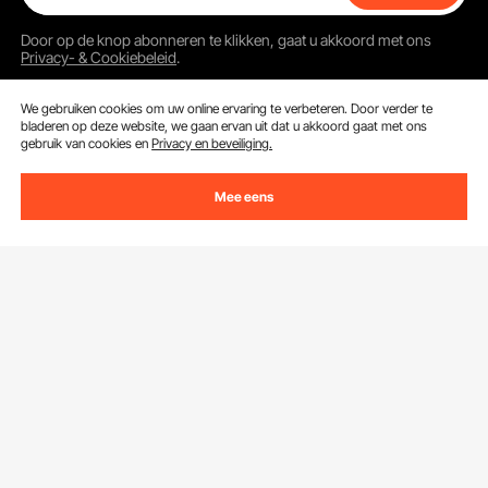
Door op de knop
abonneren
te klikken, gaat u akkoord met ons
Privacy- & Cookiebeleid
.
We gebruiken cookies om uw online ervaring te verbeteren. Door verder te
bladeren op deze website, we gaan ervan uit dat u akkoord gaat met ons
gebruik van cookies en
Privacy en beveiliging.
Klantenservice
Mee eens
Neem contact op
Bronnen
Retourneren en vervangingen
Leden Programma
Uw bestellingen
Over Ons
Pro-ledenprogramma
Jouw rekening
Over VEVOR
Verzendtarieven & beleid
Download de VEVOR App
Voorwaarden van de dienst
Betalingswijzen
Privacybeleid
Hulp en veelgestelde vragen