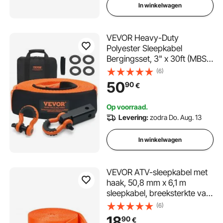
In winkelwagen
VEVOR Heavy-Duty
Polyester Sleepkabel
Bergingsset, 3" x 30ft (MBS-
36.000 lbs), Lierband,
(6)
Drievoudig Versterkte Lus,
50
90
€
Bergingsband + 2"
Trekhaakhouder + 3/4" D-
Op voorraad.
ringbeugel (2-pack) +
Levering:
zodra Do. Aug. 13
Opbergtas
In winkelwagen
VEVOR ATV-sleepkabel met
haak, 50,8 mm x 6,1 m
sleepkabel, breeksterkte van
7700 kg, bergingskabel met
(6)
veiligheidshaak voor
18
90
€