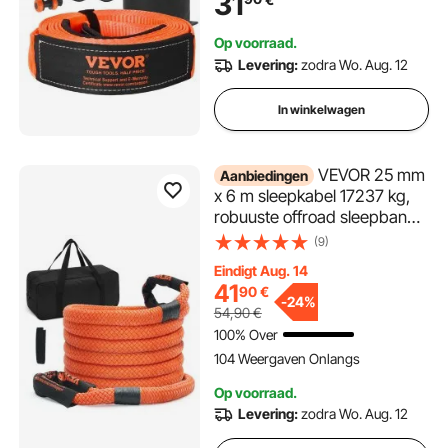
31
uptrucks, vrachtwagens,
boten, ATV's, 7,6 cm x 6,1 m.
Op voorraad.
Levering:
zodra Wo. Aug. 12
In winkelwagen
VEVOR 25 mm
Aanbiedingen
x 6 m sleepkabel 17237 kg,
robuuste offroad sleepband,
extreem duurzame
(9)
bergingsband met 30%
Eindigt Aug. 14
elastische energie voor Jeep,
41
90
€
auto, vrachtwagen, ATV,
-
24%
54,90
€
UTV, SUV, tractor
100% Over
104 Weergaven Onlangs
Op voorraad.
Levering:
zodra Wo. Aug. 12