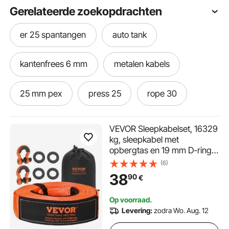
Gerelateerde zoekopdrachten
er 25 spantangen
auto tank
kantenfrees 6 mm
metalen kabels
25 mm pex
press 25
rope 30
buitenboordmotor 25
25 gallon
VEVOR Sleepkabelset, 16329
kg, sleepkabel met
opbergtas en 19 mm D-ring
staaldraad 6 mm
auto dent tools
sluiting, zware noodkabel
(6)
voor SUV's, pick-ups,
38
90
€
6 mm diamantboor
6 mm forstner bit
vrachtwagens, boten,
terreinwagens, 76,2 mm x 9,1
Op voorraad.
m
cnc 25
auto op aanhanger
Levering:
zodra Wo. Aug. 12