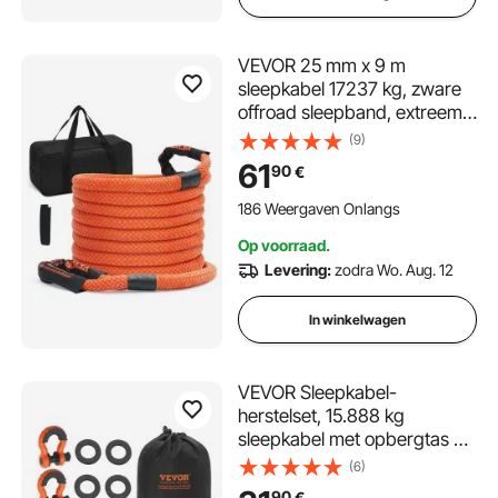
VEVOR 25 mm x 9 m
sleepkabel 17237 kg, zware
offroad sleepband, extreem
duurzame bergingsband met
(9)
30% elasticiteitsenergie voor
61
90
€
Jeep, auto, vrachtwagen,
ATV, UTV, SUV, tractor
186 Weergaven Onlangs
Op voorraad.
Levering:
zodra Wo. Aug. 12
In winkelwagen
VEVOR Sleepkabel-
herstelset, 15.888 kg
sleepkabel met opbergtas en
1,9 cm D-ringsluiting, zware
(6)
noodriem voor SUV's, pick-
90
€