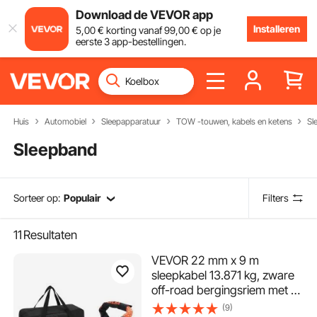
Download de VEVOR app
Installeren
5
,00
€
korting vanaf
99
,00
€
op je
eerste 3 app-bestellingen.
Huis
Automobiel
Sleepapparatuur
TOW -touwen, kabels en ketens
Sl
Sleepband
Sorteer op:
Populair
Filters
11
Resultaten
VEVOR 22 mm x 9 m
sleepkabel 13.871 kg, zware
off-road bergingsriem met 2
zachte sluitingen (20.000 kg)
(9)