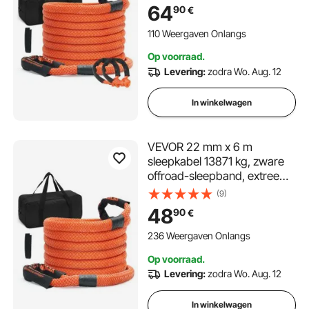
Extreem duurzame
64
90
€
energieherstelriem met 30%
elasticiteit voor Jeep Auto
110 Weergaven Onlangs
Vrachtwagen ATV UTV SUV
Op voorraad.
Tractor
Levering:
zodra Wo. Aug. 12
In winkelwagen
VEVOR 22 mm x 6 m
sleepkabel 13871 kg, zware
offroad-sleepband, extreem
duurzame trekkabel met 30%
(9)
elasticiteit Energie-sleephulp
48
90
€
voor Jeep Auto Vrachtwagen
ATV UTV SUV Tractor
236 Weergaven Onlangs
Op voorraad.
Levering:
zodra Wo. Aug. 12
In winkelwagen