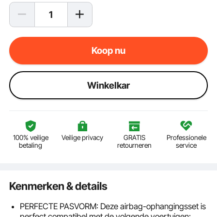
Koop nu
Winkelkar
100% veilige
Veilige privacy
GRATIS
Professionele
betaling
retourneren
service
Kenmerken & details
PERFECTE PASVORM: Deze airbag-ophangingsset is
perfect compatibel met de volgende voertuigen: