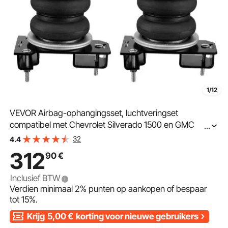
1/12
VEVOR Airbag-ophangingsset, luchtveringset
compatibel met Chevrolet Silverado 1500 en GMC
...
Sierra 1500 4WD RWD van 2019-2023, belasting van
32
4.4
5000 lbs, 5 tot 100 PSI
312
90
€
Inclusief BTW
Verdien minimaal
2%
punten op aankopen of bespaar
tot
15%
.
Krijg
5,00
€
korting voor nieuwe gebruikers