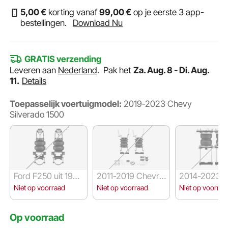
5
,00
€
korting vanaf
99
,00
€
op je eerste 3 app-
bestellingen.
Download Nu
GRATIS verzending
Leveren aan
Nederland
.
Pak het
Za. Aug. 8 - Di. Aug.
11.
Details
Toepasselijk voertuigmodel:
2019-2023 Chevy
Silverado 1500
Ford F250 uit 1999
2011-2019 Chevrol
2014-2023 
-2004
et Silverado 2500
Ram 2500
Niet op voorraad
Niet op voorraad
Niet op voorraa
HD
Op voorraad