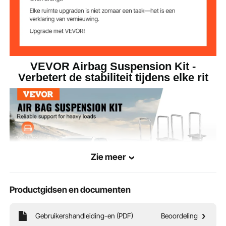
1/8" NPTF op
Schroefdraad
inlaataansluiting
airbagaansluiting
Diameter
1/4 inch
luchtslang
VEVOR Airbag Suspension Kit -
Verbetert de stabiliteit tijdens elke rit
Airbag
Hoofdmateriaal
11,31 kg, ±3%
Productgewicht
Productafmetinge
Φ5,7"x5,6"/Φ146x143 mm
n
Zie meer
Productgidsen en documenten
Gebruikershandleiding-en (PDF)
Beoordeling
Zorg voor compatibiliteit met uw pick-upmodel voor optimale prestaties. Deze