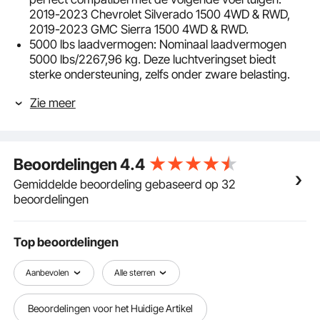
2019-2023 Chevrolet Silverado 1500 4WD & RWD,
2019-2023 GMC Sierra 1500 4WD & RWD.
5000 lbs laadvermogen: Nominaal laadvermogen
5000 lbs/2267,96 kg. Deze luchtveringset biedt
sterke ondersteuning, zelfs onder zware belasting.
Het vermindert de druk op de bladveren van het
Zie meer
voertuig, minimaliseert wrijving, verzacht het contact
tussen as en frame en voorkomt dieptepunten.
Instelbaar van 5 tot 100 psi, afhankelijk van
verschillende wegomstandigheden, belasting en
Beoordelingen
4.4
rijvoorkeuren.
Lekvrije afdichting: onze luchtveringsset is
Gemiddelde beoordeling gebaseerd op 32
betrouwbaar luchtdicht en voorkomt gaslekken en
beoordelingen
instabiliteit van het voertuig. Voorzien van
voorgemonteerde luchtdichtheidsgeteste
luchtsproeiers, natuurrubber NR-luchtkussens voor
Top beoordelingen
stabiele druk en een duurzame nylon luchtslang met
Schrader-ventiel ter bescherming tegen stof en
Aanbevolen
Alle sterren
water.
Soepele rit en schokabsorptie: deze airbagset
Beoordelingen voor het Huidige Artikel
maximaliseert het laadvermogen, de stabiliteit, de