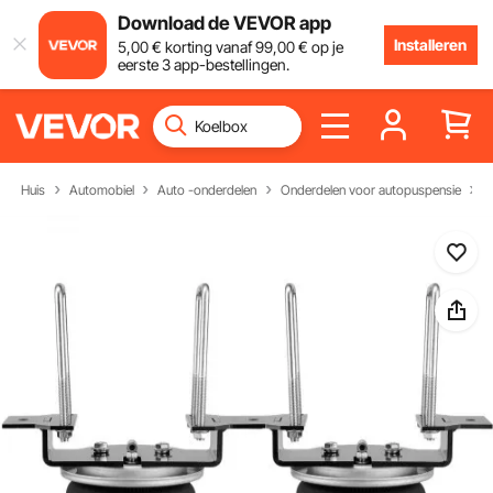
Download de VEVOR app
Installeren
5
,00
€
korting vanaf
99
,00
€
op je
eerste 3 app-bestellingen.
Huis
Automobiel
Auto -onderdelen
Onderdelen voor autopuspensie
A