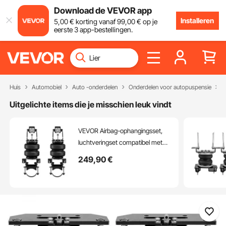
Download de VEVOR app
Installeren
5
,00
€
korting vanaf
99
,00
€
op je
eerste 3 app-bestellingen.
Huis
Automobiel
Auto -onderdelen
Onderdelen voor autopuspensie
A
Uitgelichte items die je misschien leuk vindt
VEVOR Airbag-ophangingsset,
luchtveringset compatibel met
1999-2004 Ford F250/F350
249
,90
€
2WD 4WD, 2008-2010 Ford
F250/F350 2WD 4WD, 5000 lbs
belasting, 5 tot 100 PSI