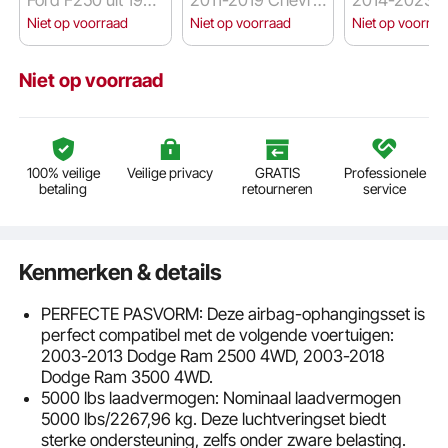
-2004
et Silverado 2500
Ram 2500
Niet op voorraad
Niet op voorraad
Niet op voorraa
HD
Niet op voorraad
100% veilige
Veilige privacy
GRATIS
Professionele
betaling
retourneren
service
Kenmerken & details
PERFECTE PASVORM: Deze airbag-ophangingsset is
perfect compatibel met de volgende voertuigen:
2003-2013 Dodge Ram 2500 4WD, 2003-2018
Dodge Ram 3500 4WD.
5000 lbs laadvermogen: Nominaal laadvermogen
5000 lbs/2267,96 kg. Deze luchtveringset biedt
sterke ondersteuning, zelfs onder zware belasting.