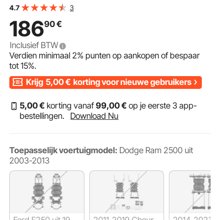
2003-2018 Dodge Ram 3500 4WD, 5000 lbs belasting,
3
4.7
5 tot 100 PSI
186
90
€
Inclusief BTW
Verdien minimaal
2%
punten op aankopen of bespaar
tot
15%
.
Krijg
5,00
€
korting voor nieuwe gebruikers
5
,00
€
korting vanaf
99
,00
€
op je eerste 3 app-
bestellingen.
Download Nu
Toepasselijk voertuigmodel:
Dodge Ram 2500 uit
2003-2013
Ford F250 uit 1999
2011-2019 Chevrol
2014-2023 