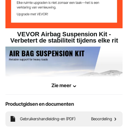
inlaataansluiting
airbagaansluiting
Diameter
1/4 inch
luchtslang
VEVOR Airbag Suspension Kit -
Airbag
Hoofdmateriaal
Verbetert de stabiliteit tijdens elke rit
10,06 kg, ±3%
Productgewicht
Productafmetinge
Φ5,7"x6,1"/Φ146x155 mm
n
Zie meer
Productgidsen en documenten
Gebruikershandleiding-en (PDF)
Beoordeling