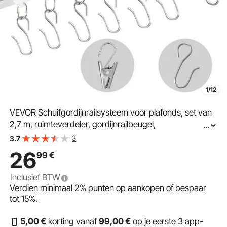
1/12
VEVOR Schuifgordijnrailsysteem voor plafonds, set van
2,7 m, ruimteverdeler, gordijnrailbeugel,
...
plafond-/muurmontage voor woonkamer/slaapkamer
3
3.7
met haken, hardware en 3 rails, wit 2710 x 68 x 46 mm
26
99
€
Inclusief BTW
Verdien minimaal
2%
punten op aankopen of bespaar
tot
15%
.
5
,00
€
korting vanaf
99
,00
€
op je eerste 3 app-