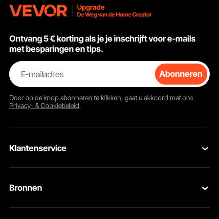
woonkamer/slaapkame
r met haken, hardware
en 3 rails, wit 2710 x 68
x 46 mm
Ontvang 5 € korting als je je inschrijft voor e-mails
met besparingen en tips.
E-mailadres
Abonneren
Door op de knop
abonneren
te klikken, gaat u akkoord met ons
Privacy- & Cookiebeleid
.
Klantenservice
Neem contact op
Bronnen
Retourneren en vervangingen
Leden Programma
Uw bestellingen