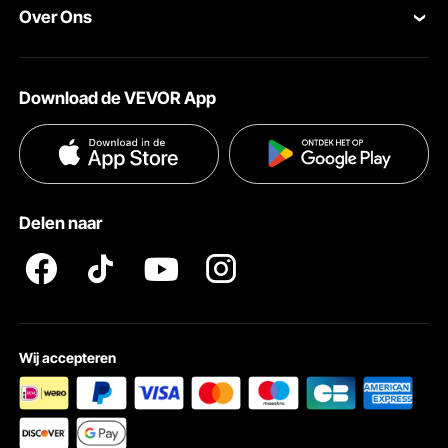
Over Ons
Pro-ledenprogramma
Jouw rekening
Over VEVOR
Verzendtarieven & beleid
Download de VEVOR App
Voorwaarden van de dienst
Betalingswijzen
Privacybeleid
Hulp en veelgestelde vragen
Pro Member Program Algemene Voorwaarden
Delen naar
Wij accepteren