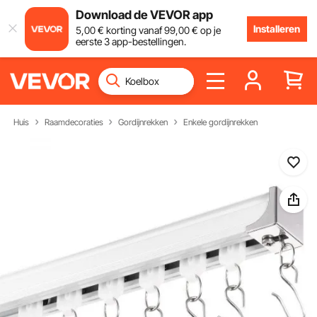
Download de VEVOR app
Installeren
5
,00
€
korting vanaf
99
,00
€
op je
eerste 3 app-bestellingen.
Huis
Raamdecoraties
Gordijnrekken
Enkele gordijnrekken