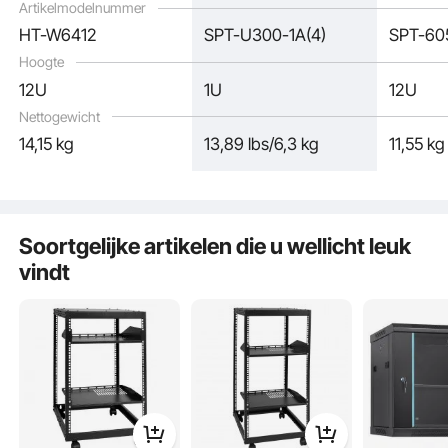
kastcomputernetwerka
audio-, 
Artikelmodelnummer
pparatuur
muziek- 
HT-W6412
SPT-U300-1A(4)
SPT-60
apparat
Hoogte
12U
1U
12U
Nettogewicht
14,15 kg
13,89 lbs/6,3 kg
11,55 kg
Het netwerkrek is gemaakt van koolstofstaal, wat een sterker draagvermogen
biedt voor het opbergen van meerdere apparaten.
Soortgelijke artikelen die u wellicht leuk
vindt