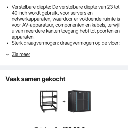
Verstelbare diepte: De verstelbare diepte van 23 tot
40 inch wordt gebruikt voor servers en
netwerkapparaten, waardoor er voldoende ruimte is
voor AV-apparatuur, componenten en kabels, terwijl
u van meerdere kanten toegang hebt tot poorten en
apparaten.
Sterk draagvermogen: draagvermogen op de vloer:
500 lbs, draagvermogen op de muur: 150 lbs. Het
Zie meer
AV-rek is gemaakt van koolstofstaal voor een betere
lasbaarheid en kan u helpen ruimte te besparen
terwijl het voldoet aan uw behoeften voor het
opbergen van meerdere apparaten.
Vaak samen gekocht
Gebruiksvriendelijk ontwerp: het ergonomische
ontwerp maakt het AV-rek met open frame
eenvoudig te gebruiken. De extra bovenplaat biedt
plaats aan andere spullen en biedt meer ruimte. Het
rolontwerp kan overal en altijd worden verplaatst,
handig en energiebesparend.
Complete accessoires: Wij leveren de accessoires
die u nodig heeft, waaronder 2 x pallets, 145 x M5*10
kruiskopschroeven, 4 x rollen, 4 x M10*50