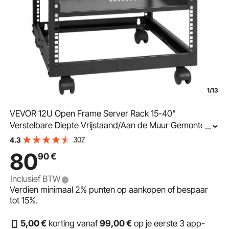
1/13
VEVOR 12U Open Frame Server Rack 15-40"
Verstelbare Diepte Vrijstaand/Aan de Muur Gemonteerd
...
Netwerk Server Rack 4-Post AV Rack met Wielen voor
307
4.3
Al Uw Netwerk IT Apparatuur AV Apparatuur
80
90
€
Inclusief BTW
Verdien minimaal
2%
punten op aankopen of bespaar
tot
15%
.
5
,00
€
korting vanaf
99
,00
€
op je eerste 3 app-