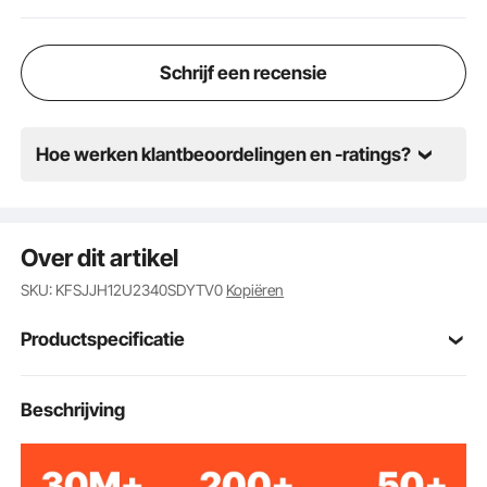
Schrijf een recensie
Hoe werken klantbeoordelingen en -ratings?
Over dit artikel
SKU: KFSJJH12U2340SDYTV0
Kopiëren
Productspecificatie
Artikelmodelnum
Beschrijving
HT-W6412
mer
12U
Hoogte