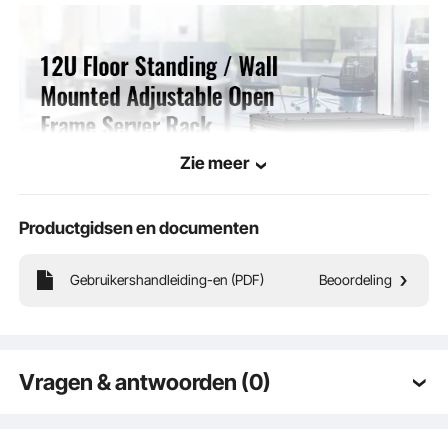
n
510 x 626 mm
Zie meer
Productgidsen en documenten
Gebruikershandleiding-en (PDF)
Beoordeling
Het VEVOR 12U open frame rack biedt u professionele opslagdiensten voor
netwerkapparaten. Hij kan aan de muur worden gemonteerd of vrijstaand, is de
perfecte keuze voor beperkte ruimte en maximaliseert uw beschikbare ruimte.
Vragen & antwoorden (0)
Typische vragen gesteld over producten: