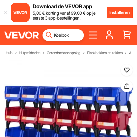
Download de VEVOR app
Installeren
5
,00
€
korting vanaf
99
,00
€
op je
eerste 3 app-bestellingen.
Huis
Hulpmiddelen
Gereedschapsopslag
Plankbakken en rekken
Akro