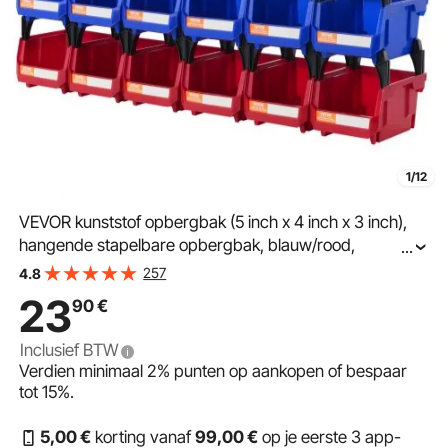
1/12
VEVOR kunststof opbergbak (5 inch x 4 inch x 3 inch),
hangende stapelbare opbergbak, blauw/rood,
...
verpakking van 24, stevige stapelbare containers voor
257
4.8
kast-, keuken-, kantoor- of voorraadkastorganisatie
23
90
€
Inclusief BTW
Verdien minimaal
2%
punten op aankopen of bespaar
tot
15%
.
5
,00
€
korting vanaf
99
,00
€
op je eerste 3 app-