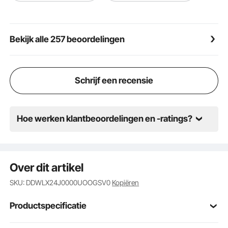
Veelzijdig gebruik: Deze onderdelenbakken zijn de
veelzijdige kampioenen van de opslag. Zet ze neer
waar je maar wilt, waar je maar wilt. Hobbykamers,
Bekijk alle 257 beoordelingen
wasruimtes, slaapkamers, badkamers, keukens,
kantoren, garages, speelkamers of game rooms – ze
zijn er om je dag te redden met stabiele en duurzame
opbergoplossingen!
Schrijf een recensie
Hoe werken klantbeoordelingen en -ratings?
Over dit artikel
SKU: DDWLX24J0000UOOGSV0
Kopiëren
Productspecificatie