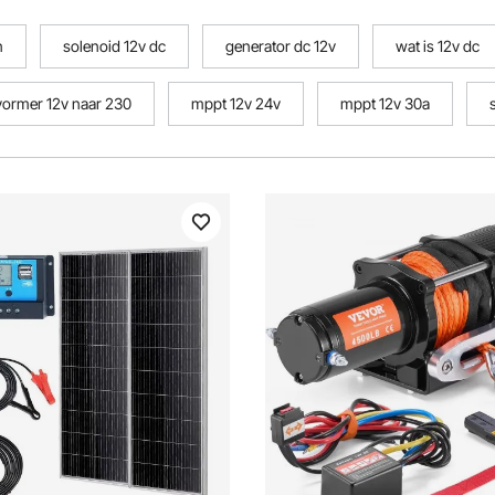
n
solenoid 12v dc
generator dc 12v
wat is 12v dc
ormer 12v naar 230
mppt 12v 24v
mppt 12v 30a