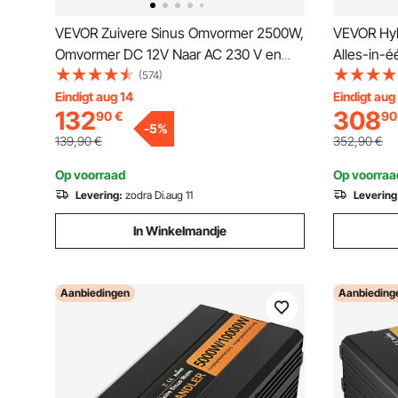
VEVOR Zuivere Sinus Omvormer 2500W,
VEVOR Hybr
Omvormer DC 12V Naar AC 230 V en
Alles-in-
Monitor LCD, Pure Sinus Omvormer
-lader, 48
(574)
Piekvermogen 5000W,
220/230V 
Eindigt aug 14
Eindigt aug
132
308
90
€
90
Spanningsomvormer Pure Sinus en
MPPT-zonne
-
5
%
Afstandsbediening, Auto Omvormer
systemen m
139,90
€
352,90
€
Veilig Huis
Op voorraad
Op voorraa
Levering:
zodra Di.aug 11
Levering
In Winkelmandje
Aanbiedingen
Aanbieding