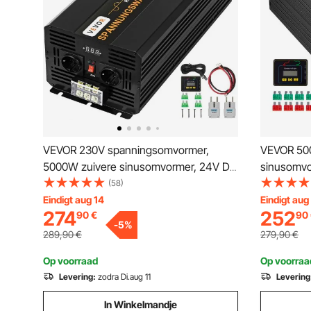
VEVOR 230V spanningsomvormer,
VEVOR 500
5000W zuivere sinusomvormer, 24V DC
sinusomvo
zuivere sinusomvormer
autoomvo
(58)
poort en a
Eindigt aug 14
Eindigt aug
274
252
90
€
90
spannings
-
5
%
vrachtwag
289,90
€
279,90
€
reizen, k
Op voorraad
Op voorraa
Levering:
zodra Di.aug 11
Levering
In Winkelmandje