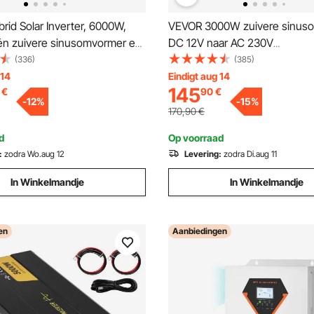
id Solar Inverter, 6000W,
VEVOR 3000W zuivere sinus
één zuivere sinusomvormer en
DC 12V naar AC 230V
V DC naar eenfasige
spanningsomvormer met 2
(336)
(385)
AC, met ingebouwde 120A
stopcontacten, 2 USB-poorte
 14
Eindigt aug 14
145
€
90
€
controller, voor off-grid
C-poort, LCD-scherm en
-
12
%
-
15
%
et loodzuur-lithiumbatterijen
afstandsbediening voor grote
170,90
€
huishoudelijke apparaten
d
Op voorraad
:
zodra Wo.aug 12
Levering:
zodra Di.aug 11
In Winkelmandje
In Winkelmandje
en
Aanbiedingen