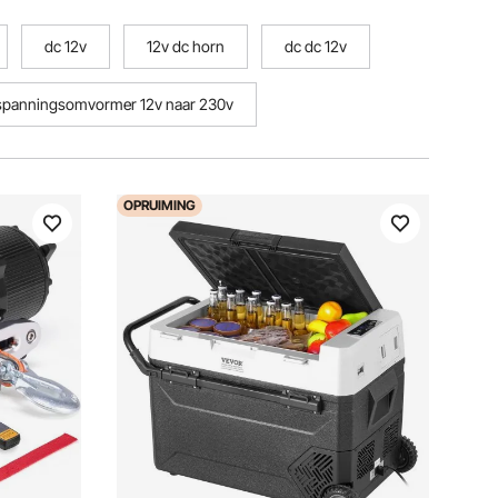
dc 12v
12v dc horn
dc dc 12v
spanningsomvormer 12v naar 230v
OPRUIMING