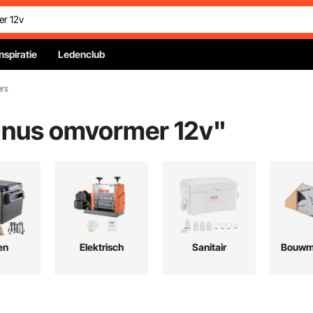
Inspiratie
Ledenclub
rs
sinus omvormer 12v
"
en
Elektrisch
Sanitair
Bouwma