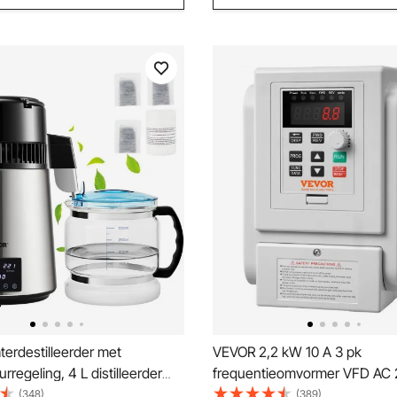
erdestilleerder met
VEVOR 2,2 kW 10 A 3 pk
rregeling, 4 L distilleerder
frequentieomvormer VFD AC
 Waterdestilleerder Zuiver
frequentieregelaar snelheidsr
(348)
(389)