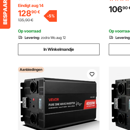
C-poort, lcd-scherm en
Eindigt aug 14
waterdesti
106
90
128
90
€
afstandsbediening voor middelgrote
L/H distill
-
5
%
huishoudelijke apparaten
135,90
€
Op voorraad
Op voorraa
Levering:
zodra Wo.aug 12
Levering
In Winkelmandje
Aanbiedingen