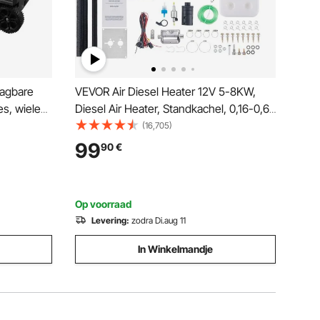
aagbare
VEVOR Air Diesel Heater 12V 5-8KW,
es, wielen
Diesel Air Heater, Standkachel, 0,16-0,62
12/24V DC
l/u. Diesel Heater met LCD-scherm,
(16,705)
eler voor
afstandsbediening en Bluetooth-app.
99
90
€
eizen
Op voorraad
Levering:
zodra Di.aug 11
In Winkelmandje