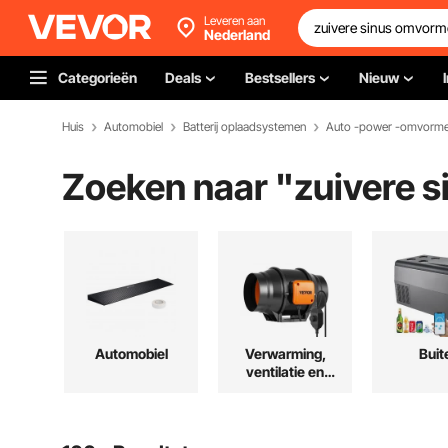
Leveren aan
Nederland
Categorieën
Deals
Bestsellers
Nieuw
Huis
Automobiel
Batterij oplaadsystemen
Auto -power -omvorme
Zoeken naar "
zuivere 
Automobiel
Verwarming,
Buit
ventilatie en
koeling