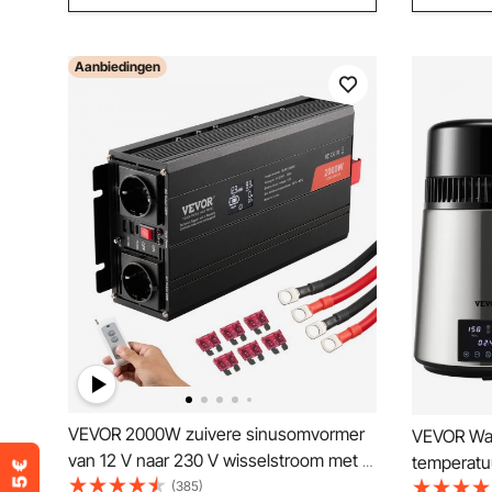
Aanbiedingen
VEVOR 2000W zuivere sinusomvormer
VEVOR Wat
van 12 V naar 230 V wisselstroom met 2
temperatuu
stopcontacten, 2 USB-poorten, 1 type-
(385)
RVS 1750W