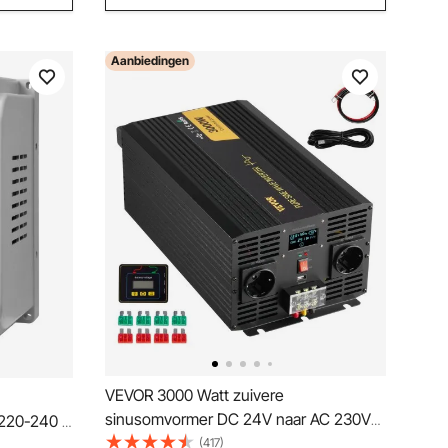
Aanbiedingen
VEVOR 3000 Watt zuivere
sinusomvormer DC 24V naar AC 230V
 220-240 V
auto-omvormer met USB-poort, LCD-
(417)
egelaar