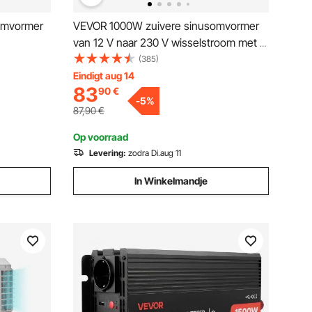
omvormer
VEVOR 1000W zuivere sinusomvormer
van 12 V naar 230 V wisselstroom met 1
stopcontact, 1 USB-poort, 1 type-C-
(385)
n, 1 Type-
poort, afstandsbediening voor kleine
Eindigt aug 14
83
90
€
huishoudelijke apparaten zoals
-
5
%
smartphones en laptops
87,90
€
Op voorraad
Levering:
zodra Di.aug 11
In Winkelmandje