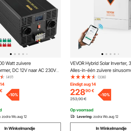
0 Watt zuivere
VEVOR Hybrid Solar Inverter,
rmer, DC 12V naar AC 230V
Alles-in-één zuivere sinuso
rmer met LCD-scherm, USB-
-lader, 24V DC naar eenfasig
(417)
(336)
fstandsbediening,
220/230V AC, met ingebouw
 14
Eindigt aug 14
228
€
90
€
omvormer voor auto, camper,
MPPT-zonnecontroller, voor of
-
10
%
-
10
%
en, zonne-energiesysteem,
systemen met loodzuur-lithiu
253,90
€
amperen
d
Op voorraad
:
zodra Wo.aug 12
Levering:
zodra Wo.aug 12
In Winkelmandje
In Winkelmandje