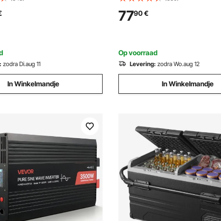
lleerder met glazen kan, 1,5
frequentieomvormer omvorme
77
€
90
€
atieapparaat Waterdestilleerder
VFD omvormer variabele
frequentiedriver inclusief 20 
stuurkabel
d
Op voorraad
:
zodra Di.aug 11
Levering:
zodra Wo.aug 12
In Winkelmandje
In Winkelmandje