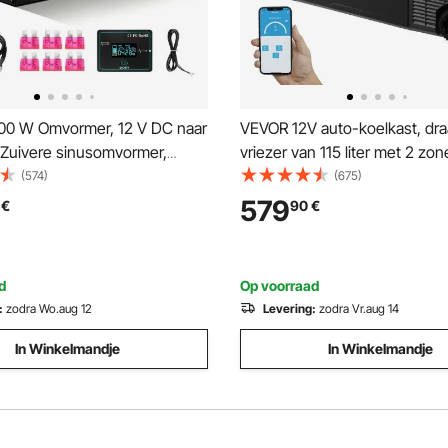
0 W Omvormer, 12 V DC naar
VEVOR 12V auto-koelkast, dr
 Zuivere sinusomvormer,
vriezer van 115 liter met 2 zon
rgie autolader converter met
en handvat, -20°C tot 20°C, 
(574)
(675)
ay, afstandsbediening, USB-
/ 100-240V AC compressor ko
579
€
90
€
stopcontacten, Type-C-poort
buitengebruik, kamperen en r
d
Op voorraad
:
zodra Wo.aug 12
Levering:
zodra Vr.aug 14
In Winkelmandje
In Winkelmandje