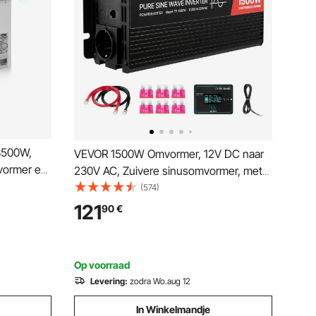
 3500W,
VEVOR 1500W Omvormer, 12V DC naar
mvormer en
230V AC, Zuivere sinusomvormer, met
e
afstandsbediening, USB- en Type-C-
(574)
de 100A
poorten, 2 stopcontacten, snelladen
121
90
€
f-grid
voor campers, vrachtwagens en
mbatterijen
kamperen.
Op voorraad
Levering:
zodra Wo.aug 12
In Winkelmandje