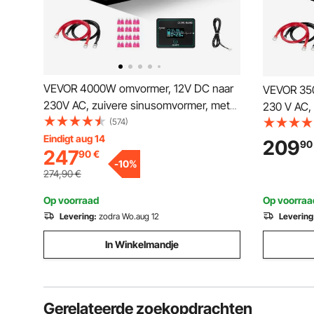
VEVOR 4000W omvormer, 12V DC naar
VEVOR 350
230V AC, zuivere sinusomvormer, met
230 V AC,
LCD-scherm, afstandsbediening, 2
(574)
Zonne-ene
USB-poorten, 2 stopcontacten, Type-
Eindigt aug 14
LCD-displ
209
90
247
90
€
C-connector, voor campers,
poort, 2 
-
10
%
vrachtwagens en buitengebruik
274,90
€
Op voorraad
Op voorraa
Levering:
zodra Wo.aug 12
Levering
In Winkelmandje
Gerelateerde zoekopdrachten