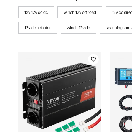
12v 12v dc dc
winch 12v off road
12v dc sire
12v dc actuator
winch 12v dc
spanningsomv