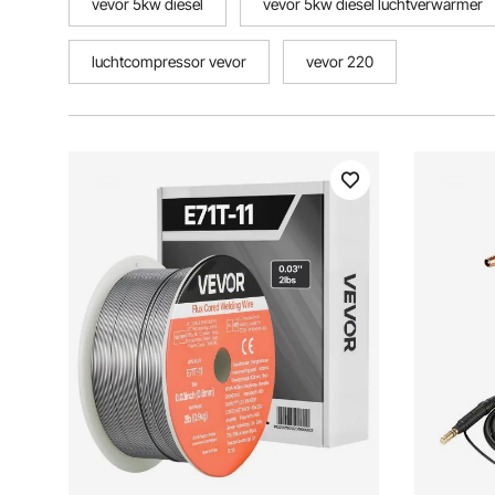
vevor 5kw diesel
vevor 5kw diesel luchtverwarmer
luchtcompressor vevor
vevor 220