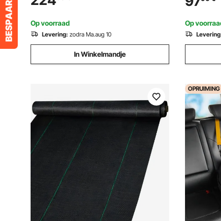
224
97
gezinskamperen en wandelen, beige
met syner
inverter, h
Op voorraad
Op voorraa
Levering:
zodra Ma.aug 10
Levering
In Winkelmandje
OPRUIMING