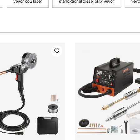
vevor co2 laser
standkachel diesel 5kw vevor
vevo