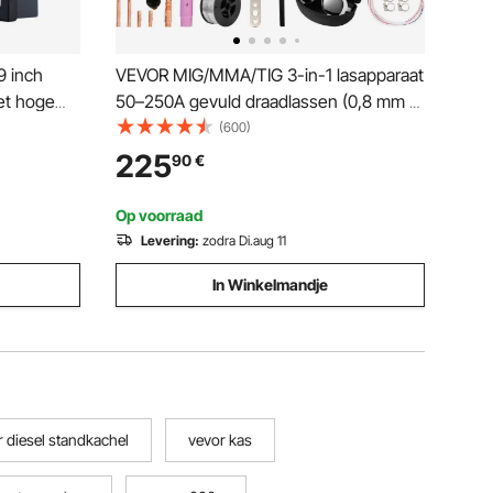
9 inch
VEVOR MIG/MMA/TIG 3-in-1 lasapparaat
met hoge
50–250A gevuld draadlassen (0,8 mm &
el met
1 mm) IGBT-technologie 2,2–12 m/min
(600)
draadsnelheid 5,6 kVA nominaal
225
90
€
r
ingangsvermogen IP21S
beschermingsklasse
Op voorraad
Levering:
zodra Di.aug 11
In Winkelmandje
 diesel standkachel
vevor kas