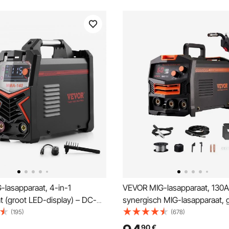
-lasapparaat, 4-in-1
VEVOR MIG-lasapparaat, 130A
t (groot LED-display) – DC-
synergisch MIG-lasapparaat, 
DC-puls MMA/Lift TIG/MMA
gevulde draadlasapparaat, dr
(195)
(678)
lassen), elektrisch lasapparaat
MIG-lasapparaat met IGBT-
90
€