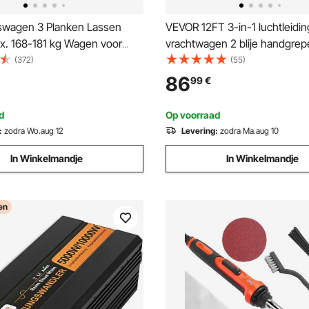
wagen 3 Planken Lassen
VEVOR 12FT 3-in-1 luchtleidi
x. 168-181 kg Wagen voor
vrachtwagen 2 blije handgre
tuur met 2 gasfleshouders
(372)
(55)
r handmatig lassen, lassen
86
99
€
chermd gas, argonbooglassen
d
Op voorraad
:
zodra Wo.aug 12
Levering:
zodra Ma.aug 10
In Winkelmandje
In Winkelmandje
en