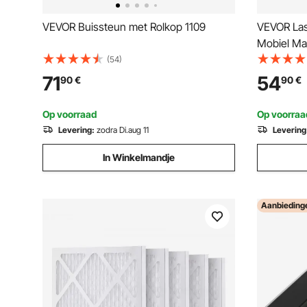
VEVOR Buissteun met Rolkop 1109
VEVOR Las
Mobiel Ma
lasappara
(54)
Ideaal voo
71
54
90
€
90
€
met afges
Op voorraad
Op voorraa
Levering:
zodra Di.aug 11
Levering
In Winkelmandje
Aanbieding