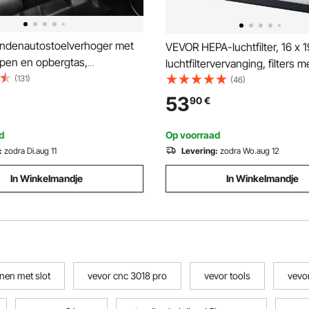
denautostoelverhoger met
VEVOR HEPA-luchtfilter, 16 x 1
epen en opbergtas,
luchtfiltervervanging, filters 
re veiligheidsriem en PP-
(131)
efficiëntie niveau 3, compatib
(46)
ulling, Hondenautobed ​​voor
BlueDri & VEVOR-scrubber,
53
90
€
den tot 11 kg, Zwart
luchtreinigers, apparatuur voo
waterschadeherstel
d
Op voorraad
:
zodra Di.aug 11
Levering:
zodra Wo.aug 12
In Winkelmandje
In Winkelmandje
anen met slot
vevor cnc 3018 pro
vevor tools
vevor