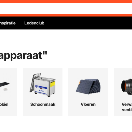
Inspiratie
Ledenclub
sapparaat
"
biel
Schoonmaak
Vloeren
Verw
venti
ko