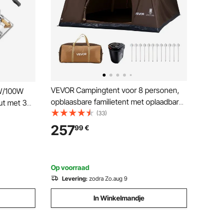
VEVOR Campingtent voor 8 personen,
0W/100W
opblaasbare familietent met oplaadbare
ut met 3
pomp, TPU-luchtslang en 4 gaasramen,
(33)
cabinetent met draagtas voor
257
99
€
gezinskamperen en wandelen, beige
, kajaks,
Op voorraad
Levering:
zodra Zo.aug 9
In Winkelmandje