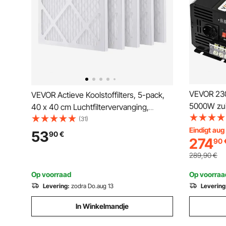
VEVOR 23
VEVOR Actieve Koolstoffilters, 5-pack,
5000W zui
40 x 40 cm Luchtfiltervervanging,
zuivere s
Hoogrendementsfilters Niveau 1,
(31)
Eindigt aug
Compatibel met BlueDri en VEVOR
53
90
€
274
90
Scrubber, Luchtreiniger, Apparatuur voor
waterschadeherstel
289,90
€
Op voorraad
Op voorraa
Levering:
zodra Do.aug 13
Levering
In Winkelmandje