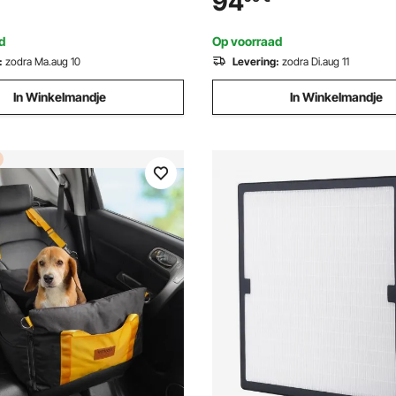
94
gische besturing, IGBT-
invertertechnologie en digitaa
ot start
d
Op voorraad
:
zodra Ma.aug 10
Levering:
zodra Di.aug 11
In Winkelmandje
In Winkelmandje