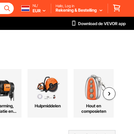
NL/
Hallo, Log in
Rekening & Bestelling
EUR
Download de VEVOR app
arming,
Hulpmiddelen
Hout en
Veil
latie en
composieten
eling