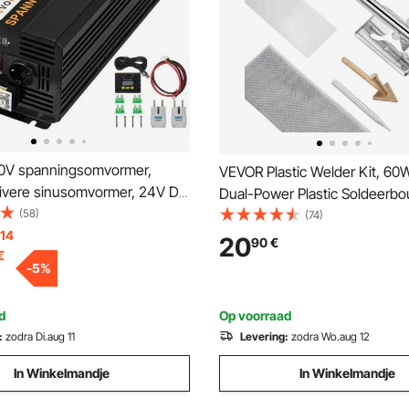
0V spanningsomvormer,
VEVOR Plastic Welder Kit, 6
vere sinusomvormer, 24V DC
Dual-Power Plastic Soldeerbo
inusomvormer
(58)
laspunten en 20 lasstaven,
(74)
 14
Professioneel plastic reparatie
20
90
€
€
lasapparaat voor autobumpers
-
5
%
speelgoed, elektronica
d
Op voorraad
:
zodra Di.aug 11
Levering:
zodra Wo.aug 12
In Winkelmandje
In Winkelmandje