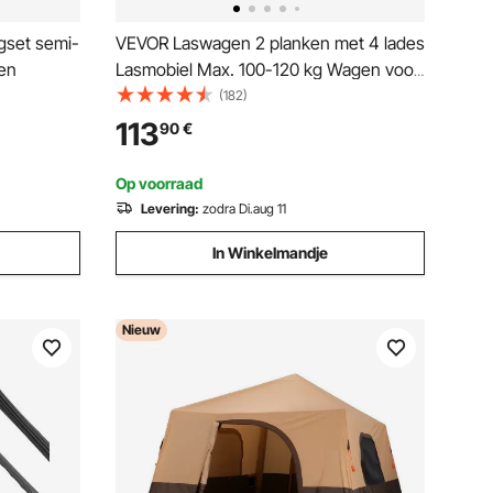
ngset semi-
VEVOR Laswagen 2 planken met 4 lades
pen
Lasmobiel Max. 100-120 kg Wagen voor
lasapparatuur met 2 gasfleshouders
(182)
Ideaal voor handmatig lassen, lassen
113
90
€
met afgeschermd gas, argonbooglassen
Op voorraad
Levering:
zodra Di.aug 11
In Winkelmandje
Nieuw