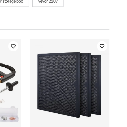
r storage box
vevor 220v