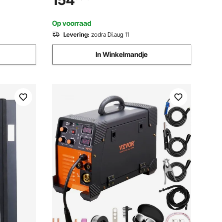
154
gezinskamperen en wandelen, groen
l display
Op voorraad
Levering:
zodra Di.aug 11
In Winkelmandje