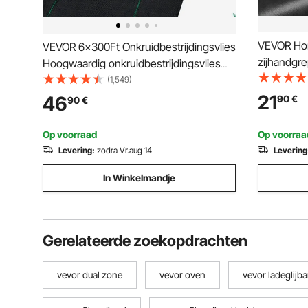
VEVOR Hon
VEVOR 6x300Ft Onkruidbestrijdingsvlies
zijhandgr
Hoogwaardig onkruidbestrijdingsvlies
bevestigba
Tuinvlies Scheurvast
(1,549)
katoenen v
21
46
90
€
90
€
kleine hon
Op voorraad
Op voorraa
Levering:
zodra Vr.aug 14
Levering
In Winkelmandje
Gerelateerde zoekopdrachten
vevor dual zone
vevor oven
vevor ladeglijb