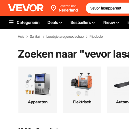
Leveren aan
Nederland
Categorieën
Deals
Bestsellers
Nieuw
Huis
Sanitair
Loodgietersgereedschap
Pijpdoden
Zoeken naar "
vevor la
Apparaten
Elektrisch
Automo