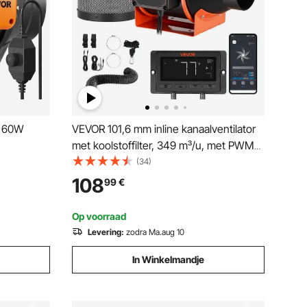
, 60W
VEVOR 101,6 mm inline kanaalventilator
met koolstoffilter, 349 m³/u, met PWM-
en app-bediening, 10 snelheden, 9-uurs
(34)
ventilator
timer en EC-motor, afzuigventilator voor
108
99
€
rkers,
kassen, kelders en rookafvoer
Op voorraad
Levering:
zodra Ma.aug 10
In Winkelmandje