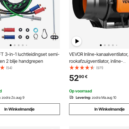
 3-in-1 luchtleidingset semi-
VEVOR Inline-kanaalventilator
en 2 blije handgrepen
rookafzuigventilator, inline-
kanaalventilator met variabele
(54)
(971)
snelheidsregelaar, stille afzuig
52
90
€
met AC-motor voor koelverste
kweektenten, hydrocultuur
d
Op voorraad
:
zodra Zo.aug 9
Levering:
zodra Ma.aug 10
In Winkelmandje
In Winkelmandje