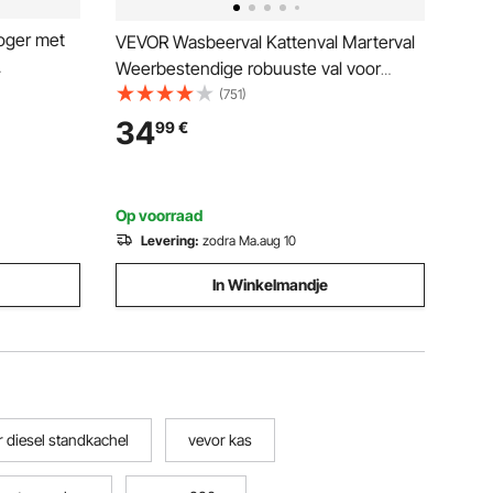
oger met
VEVOR Wasbeerval Kattenval Marterval
Weerbestendige robuuste val voor
en PP-
levende dieren 2 ingangen
(751)
ed ​​voor
785×254×305mm Val voor levende
34
99
€
konijnen Kattenval Draadval voor marter,
kat, wasbeer
Op voorraad
Levering:
zodra Ma.aug 10
In Winkelmandje
 diesel standkachel
vevor kas