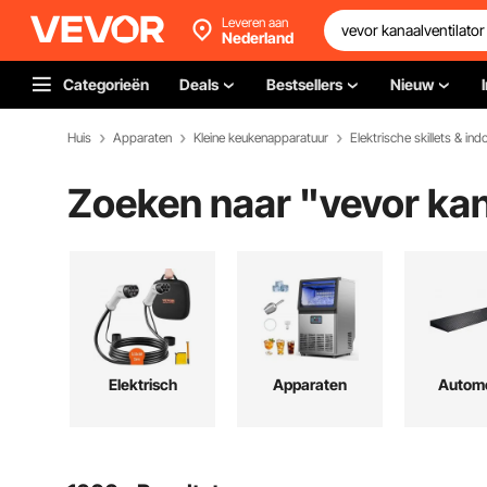
Leveren aan
Nederland
Categorieën
Deals
Bestsellers
Nieuw
Huis
Apparaten
Kleine keukenapparatuur
Elektrische skillets & indo
Zoeken naar "
vevor kan
Elektrisch
Apparaten
Automo