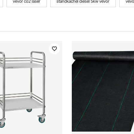
vevor co2 laser
standkachel diesel 5kw vevor
vevo