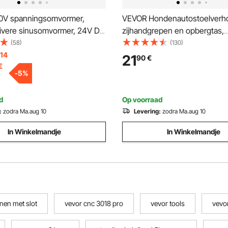
0V spanningsomvormer,
VEVOR Hondenautostoelverh
vere sinusomvormer, 24V DC
zijhandgrepen en opbergtas,
inusomvormer
bevestigbare veiligheidsriem 
(58)
(130)
katoenen vulling, Hondenautob
 14
21
90
€
€
kleine honden tot 11 kg, Zwart
-
5
%
d
Op voorraad
:
zodra Ma.aug 10
Levering:
zodra Ma.aug 10
In Winkelmandje
In Winkelmandje
anen met slot
vevor cnc 3018 pro
vevor tools
vevor