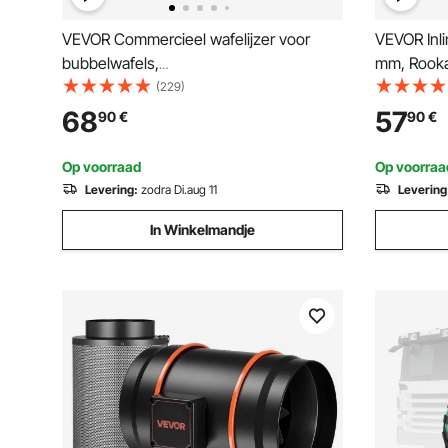
VEVOR Commercieel wafelijzer voor
VEVOR Inli
bubbelwafels,
mm, Rookaf
eierpannenkoekenmachine 1400 W,
Kanaalvent
(229)
roestvrijstalen wafelijzer met
Snelheidsre
68
57
90
€
90
€
antiaanbaklaag, temperatuur- en
met AC-mo
tijdregeling, voor restaurants, bakkerijen
Kweektent
Op voorraad
Op voorraa
en snackbars.
Levering:
zodra Di.aug 11
Levering
In Winkelmandje