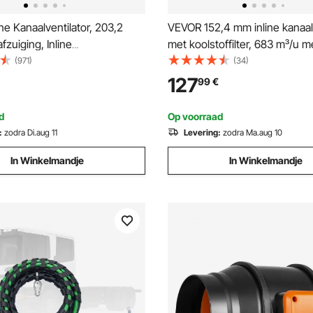
ne Kanaalventilator, 203,2
VEVOR 152,4 mm inline kanaalv
zuiging, Inline
met koolstoffilter, 683 m³/u
ilator met Variabele
en app-bediening, kanaalventi
(971)
(34)
gelaar, Stille Afzuigventilator
10 snelheden, 9-uurs timer e
127
99
€
tor voor Koelboosters,
motor, afzuigventilator voor k
en, Hydroponie
kelders en rookafvoer
d
Op voorraad
:
zodra Di.aug 11
Levering:
zodra Ma.aug 10
In Winkelmandje
In Winkelmandje