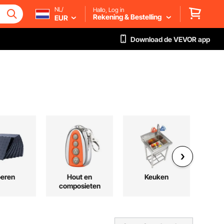
NL/
Hallo, Log in
Rekening & Bestelling
EUR
Download de VEVOR app
oeren
Hout en
Keuken
O
composieten
or