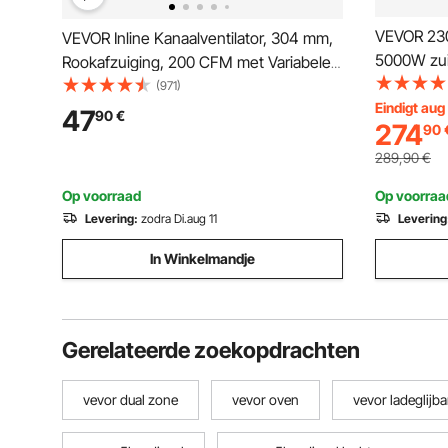
VEVOR 23
VEVOR Inline Kanaalventilator, 304 mm,
5000W zui
Rookafzuiging, 200 CFM met Variabele
zuivere s
Snelheidsregelaar, Stille Afzuigventilator
(971)
Eindigt aug
met AC-motor voor Koelboosters,
47
90
€
274
90
Kweektenten, Hydroponie
289,90
€
Op voorraad
Op voorraa
Levering:
zodra Di.aug 11
Levering
In Winkelmandje
Gerelateerde zoekopdrachten
vevor dual zone
vevor oven
vevor ladeglijb