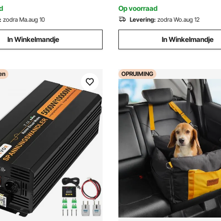
waterschadeherstel
d
Op voorraad
:
zodra Ma.aug 10
Levering:
zodra Wo.aug 12
In Winkelmandje
In Winkelmandje
en
OPRUIMING