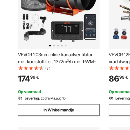
VEVOR 203mm inline kanaalventilator
VEVOR 12FT
met koolstoffilter, 1372m³/h met PWM-
vrachtwag
en app-bediening, kanaalventilator met
(34)
10 snelheden, 9-uurs timer en EC-
174
86
99
€
99
€
motor, afzuigventilator voor kassen,
kelders en rookafvoer
Op voorraad
Op voorraa
Levering:
zodra Ma.aug 10
Levering
In Winkelmandje