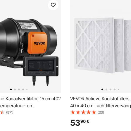
ne Kanaalventilator, 15 cm 402
VEVOR Actieve Koolstoffilters
emperatuur- en
40 x 40 cm Luchtfiltervervang
dsregelaar, stille EC-motor,
Hoogrendementsfilters Niveau
(971)
(30)
ventilator voor koelboosters,
Compatibel met BlueDri en V
53
90
€
en en hydrocultuur.
Scrubber, Luchtreiniger, Appa