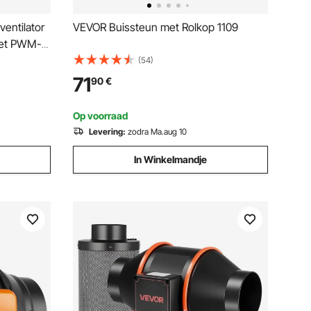
entilator
VEVOR Buissteun met Rolkop 1109
 met PWM-
lator met
(54)
n EC-
71
90
€
assen,
Op voorraad
Levering:
zodra Ma.aug 10
In Winkelmandje