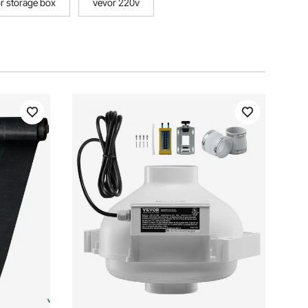
r storage box
vevor 220v