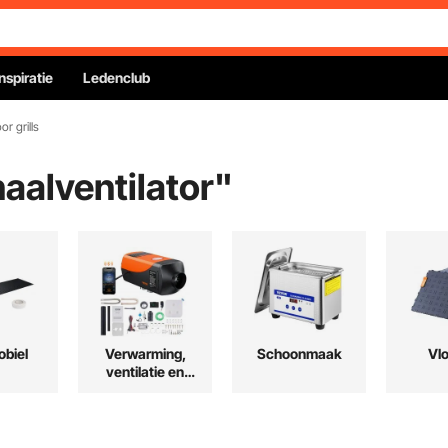
Inspiratie
Ledenclub
or grills
aalventilator
"
biel
Verwarming,
Schoonmaak
Vl
ventilatie en
koeling