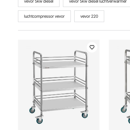
vevor 5kw diesel
vevor 5kw diesel luchtverwarmer
luchtcompressor vevor
vevor 220