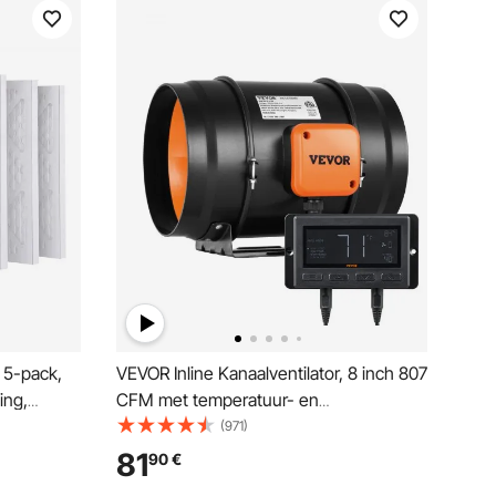
, 5-pack,
VEVOR Inline Kanaalventilator, 8 inch 807
ing,
CFM met temperatuur- en
 1,
vochtigheidsregelaar, stille EC-motor,
(971)
EVOR
ventilatieventilator voor koelboosters,
81
90
€
ratuur voor
kweektenten en hydrocultuur.