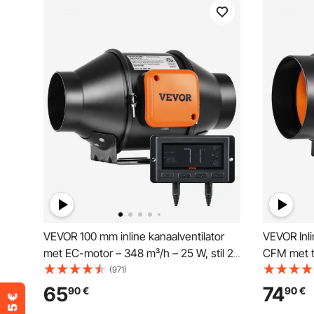
VEVOR 100 mm inline kanaalventilator
VEVOR Inli
met EC-motor – 348 m³/h – 25 W, stil 28
CFM met t
dB, met temperatuur- en
vochtighei
(971)
vochtigheidsregelaar – voor
ventilatie
65
74
90
€
90
€
kweektenten, hydrocultuur en ventilatie
kweektent