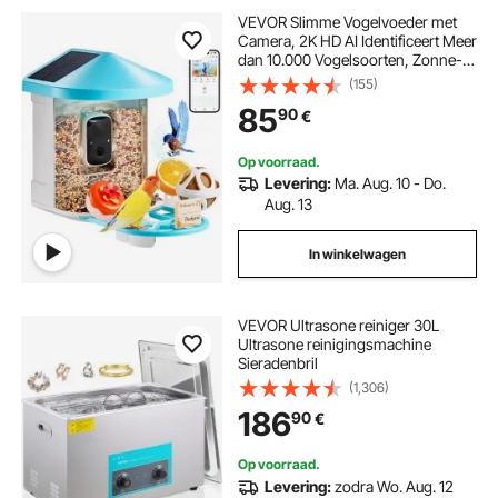
VEVOR Slimme Vogelvoeder met
Camera, 2K HD AI Identificeert Meer
dan 10.000 Vogelsoorten, Zonne-
energie Aangedreven
(155)
Vogelobservatiecamera met
85
90
€
Automatische Opname en Directe
Melding, Draadloos Buitencadeau
voor Vogelliefhebbers (3
Op voorraad.
Zonnepanelen)
Levering:
Ma. Aug. 10 - Do.
Aug. 13
In winkelwagen
VEVOR Ultrasone reiniger 30L
Ultrasone reinigingsmachine
Sieradenbril
(1,306)
186
90
€
Op voorraad.
Levering:
zodra Wo. Aug. 12