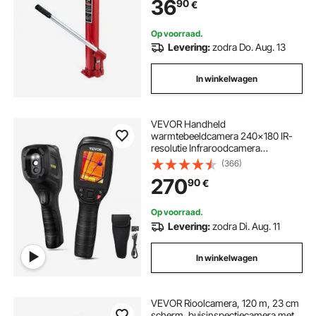
36
90
€
motorhefinrichting, rood
Op voorraad.
Levering:
zodra Do. Aug. 13
In winkelwagen
VEVOR Handheld
warmtebeeldcamera 240x180 IR-
resolutie Infraroodcamera
Thermometer 40mK
(366)
Thermografiecamera -20-550°C
270
90
€
Thermische camera Identificatie
van wilde dieren Elektrische
hotspots Ontbrekende isolatie
Op voorraad.
Levering:
zodra Di. Aug. 11
In winkelwagen
VEVOR Rioolcamera, 120 m, 23 cm
scherm, buisinspectiecamera met