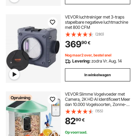
VEVOR luchtreiniger met 3-traps
stapelbare negatieve luchtmachine
met 800 CFM
(280)
369
90
€
Nog maar2 over, bestel snel
Levering:
zodra Vr. Aug. 14
In winkelwagen
VEVOR Slimme Vogelvoeder met
Opruiming
Camera, 2K HD AI Identificeert Meer
dan 10.000 Vogelsoorten, Zonne-
aangedreven
(155)
Vogelobservatiecamera met
82
90
€
Automatische Opname en Directe
Melding, Draadloos Buitencadeau
voor Vogelliefhebbers (2
Op voorraad.
Zonnepanelen)