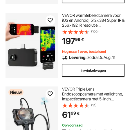
VEVOR warmtebeeldcamera voor
iOS en Android, 512x384 Super IR &
256x192 IR resolutie
warmtebeeldcamera voor
(100)
smartphones en tablets met USB-
197
99
€
C, 25Hz infraroodcamera met 6
kleurenpaletten voor inspecties van
-20°C tot 550°C.
Nog maar1 over, bestel snel
Levering:
zodra Di. Aug. 11
In winkelwagen
VEVOR Triple Lens
Nieuw
Endoscoopcamera met verlichting,
inspectiecamera met 5-inch
scherm, 1,5 m kabel en 5000 mAh
(14)
batterij, 8 mm pijpcamera met 8x
61
99
€
zoom en IP67-classificatie,
borescopecamera met handgreep
voor autoleidingen en -afvoeren
Op voorraad.