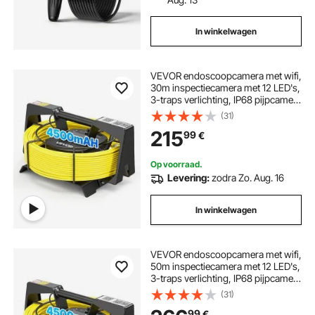
In winkelwagen
VEVOR endoscoopcamera met wifi,
30m inspectiecamera met 12 LED's,
3-traps verlichting, IP68 pijpcamera
met 4500mAh batterij en
(31)
metermarkering, 1080p HD
215
99
€
rioolcamera met 120° lens voor
rioolinspectie
Op voorraad.
Levering:
zodra Zo. Aug. 16
In winkelwagen
VEVOR endoscoopcamera met wifi,
50m inspectiecamera met 12 LED's,
3-traps verlichting, IP68 pijpcamera
met 4500mAh batterij en
(31)
metermarkering, 1080p HD
99
€
rioolcamera met 120° lens voor