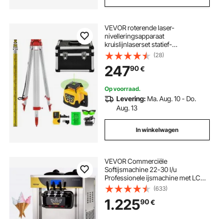
VEVOR roterende laser-
nivelleringsapparaat
kruislijnlaserset statief-
nivelleringsstaf
(28)
247
90
€
Op voorraad.
Levering:
Ma. Aug. 10 - Do.
Aug. 13
In winkelwagen
VEVOR Commerciële
Softijsmachine 22-30 l/u
Professionele ijsmachine met LCD-
display, 3 smaken, tafelmodel voor
(633)
catering en bedrijven
1.225
90
€