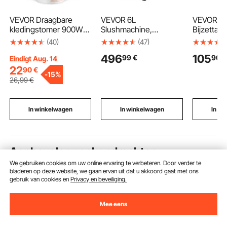
VEVOR Draagbare
VEVOR 6L
VEVOR He
kledingstomer 900W
Slushmachine,
Bijzettafel
Reisstrijkijzer 180 ml
commerciële
Bijzettafe
(40)
(47)
Max. bruikbare
ijsmachine met
Massieve
496
105
99
€
90
€
capaciteit, Stomer
zelfreinigende functie,
x 20 mm 
Eindigt Aug. 14
zonder strijkplank,
margaritamachine voor
Tafelbla
22
90
€
-
15%
Witte stomer met
restaurants, bars en
Hoog, voo
26
,99
€
hittebestendige
feesten, geschikt voor
Dranken, 
handschoenen en
slushies, margarita's
Geschikt 
365,76 cm snoer
en milkshakes.
Woonkame
In winkelwagen
In winkelwagen
In w
Aanbevolen zoekopdrachten
We gebruiken cookies om uw online ervaring te verbeteren. Door verder te
bladeren op deze website, we gaan ervan uit dat u akkoord gaat met ons
rateltakel
vevor 200
vevor mini
compres
gebruik van cookies en
Privacy en beveiliging.
Mee eens