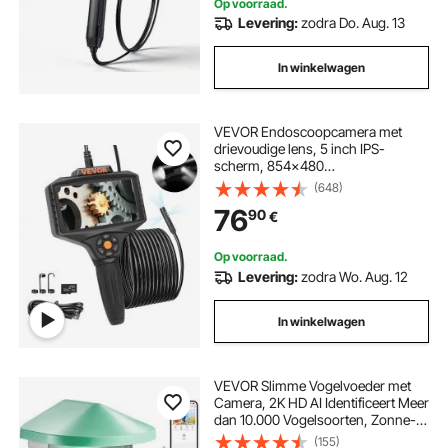
Op voorraad.
thuis
Levering:
zodra Do. Aug. 13
In winkelwagen
VEVOR Endoscoopcamera met
drievoudige lens, 5 inch IPS-
scherm, 854x480
inspectiecamera, 5 m kabel,
(648)
buiscamera, 5000 mAh batterij
76
90
€
voor 5-6 uur, rioolcamera, IP67
endoscoop, 180° draaibaar,
automotoren, riolen, HVAC-
Op voorraad.
kanalen
Levering:
zodra Wo. Aug. 12
In winkelwagen
VEVOR Slimme Vogelvoeder met
Camera, 2K HD AI Identificeert Meer
dan 10.000 Vogelsoorten, Zonne-
energie Aangedreven
(155)