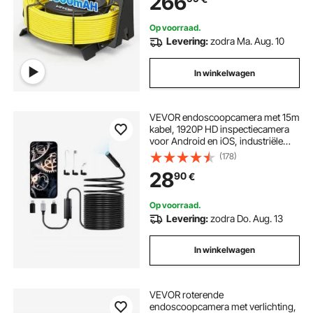
266
rioolinspectie
Op voorraad.
Levering:
zodra Ma. Aug. 10
In winkelwagen
VEVOR endoscoopcamera met 15m
kabel, 1920P HD inspectiecamera
voor Android en iOS, industriële
rioolcamera met licht - 8 LED's, 2x
(178)
zoom, IP67 slangcamera voor auto,
28
90
€
loodgieterswerk
Op voorraad.
Levering:
zodra Do. Aug. 13
In winkelwagen
VEVOR roterende
endoscoopcamera met verlichting,