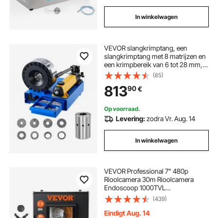
In winkelwagen
VEVOR slangkrimptang, een
slangkrimptang met 8 matrijzen en
een krimpbereik van 6 tot 28 mm,
voor lagedruk- en hogedruk-
(85)
olieleidingen,
813
90
€
gas-/water-/airconditioningslangen
en kabelaansluitingen.
Op voorraad.
Levering:
zodra Vr. Aug. 14
In winkelwagen
VEVOR Professional 7" 480p
Rioolcamera 30m Rioolcamera
Endoscoop 1000TVL
Inspectiecamera 130° Kijkhoek
(439)
25mm Cameradiameter 4500 mAh
Batterij voor 6 uur
Eindigt Aug. 14