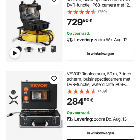
DVR-functie, IP68-camera met 12
verstelbare LED's, met een 16 GB
(750)
SD-kaart, voor rioleringen, huizen,
729
90
€
rioolafvoerbuizen
Op voorraad.
Levering:
zodra Wo. Aug. 12
In winkelwagen
VEVOR Rioolcamera, 50 m, 7-inch
scherm, buisinspectiecamera met
DVR-functie, waterdichte IP68-
camera, 12 verstelbare LED's, met
(439)
een 16 GB SD-kaart voor
284
90
€
rioolbuizen, afvoerbuizen
Op voorraad.
Levering:
zodra Do. Aug. 13
In winkelwagen