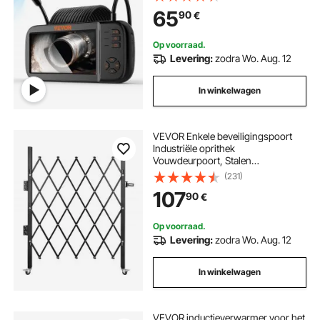
waterdichte pijpcamera, inspectie
65
90
€
van automotoren, riolen en HVAC-
kanalen
Op voorraad.
Levering:
zodra Wo. Aug. 12
In winkelwagen
VEVOR Enkele beveiligingspoort
Industriële oprithek
Vouwdeurpoort, Stalen
beveiligingspoort, Flexibele
(231)
uitbreidbare beveiligingspoort,
107
90
€
360° rolhek, Schaarpoort met
hangslot
Op voorraad.
Levering:
zodra Wo. Aug. 12
In winkelwagen
VEVOR inductieverwarmer voor het