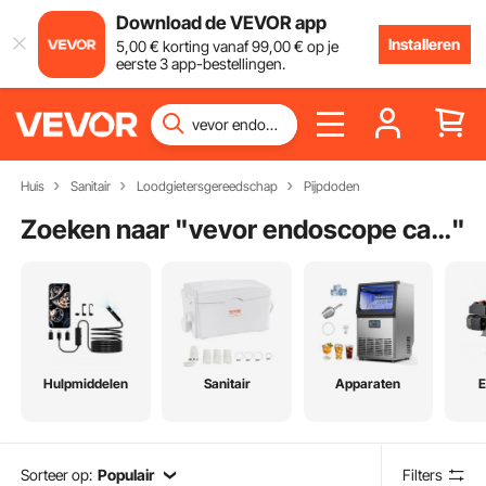
Download de VEVOR app
Installeren
5
,00
€
korting vanaf
99
,00
€
op je
eerste 3 app-bestellingen.
Huis
Sanitair
Loodgietersgereedschap
Pijpdoden
Zoeken naar "
vevor endoscope camera
"
Hulpmiddelen
Sanitair
Apparaten
E
Sorteer op:
Populair
Filters