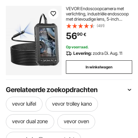
VEVOR Endoscoopcamera met
verlichting, industriële endoscoop
met drievoudige lens, 5-inch
scherm, 1080p inspectiecamera, 8
(491)
+ 2 lampen, IP67 waterdichte
56
90
€
slangcamera voor auto's en sanitair
(5m kabel, 32GB kaart)
Op voorraad.
Levering:
zodra Di. Aug. 11
In winkelwagen
Gerelateerde zoekopdrachten
vevor luifel
vevor trolley kano
vevor dual zone
vevor oven