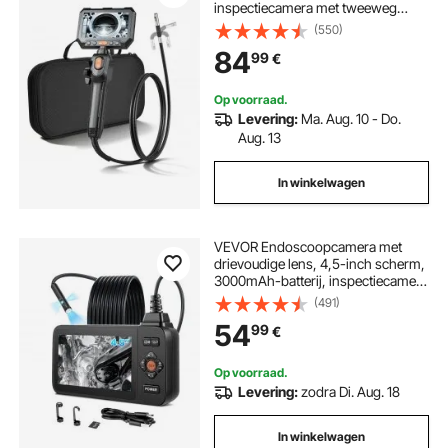
inspectiecamera met tweeweg
beweegbare kop, IP67 waterdichte
(550)
pijpcamera met 5-inch display, 1,5
84
99
€
m kabel, 5000 mAh batterij, 8 mm
borescopecamera voor auto en
thuis
Op voorraad.
Levering:
Ma. Aug. 10 - Do.
Aug. 13
In winkelwagen
VEVOR Endoscoopcamera met
drievoudige lens, 4,5-inch scherm,
3000mAh-batterij, inspectiecamera
met 5 meter kabel, 8x zoom, 180°
(491)
beeldrotatie, IP67 waterdicht, 8 mm
54
99
€
industriële endoscoop met LED
voor autoleidingen en -afvoeren.
Op voorraad.
Levering:
zodra Di. Aug. 18
In winkelwagen