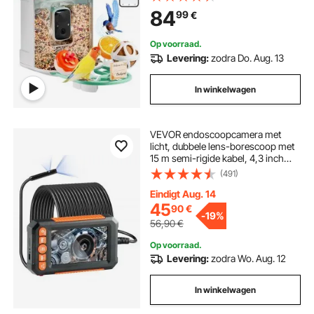
Vogelobservatiecamera met
84
99
€
Automatische Opname en Directe
Melding, Draadloos Buitencadeau
voor Vogelliefhebbers (Groen)
Op voorraad.
Levering:
zodra Do. Aug. 13
In winkelwagen
VEVOR endoscoopcamera met
licht, dubbele lens-borescoop met
15 m semi-rigide kabel, 4,3 inch
scherm, 1080P inspectiecamera,
(491)
8+1 led-lampjes, 4x zoom, IP67
waterdichte slangencamera voor
Eindigt Aug. 14
auto's en loodgieterswerk
45
90
€
-
19%
56,90
€
Op voorraad.
Levering:
zodra Wo. Aug. 12
In winkelwagen