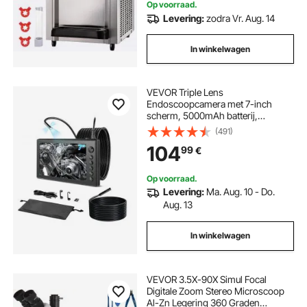
Op voorraad.
Levering:
zodra Vr. Aug. 14
In winkelwagen
VEVOR Triple Lens
Endoscoopcamera met 7-inch
scherm, 5000mAh batterij,
inspectiecamera met 5m/3m kabel,
(491)
gesplitst scherm, 8x zoom, 180°
104
99
€
beeldrotatie, IP67 waterdicht,
industriële endoscoop met LED
voor auto-inspectie van leidingen.
Op voorraad.
Levering:
Ma. Aug. 10 - Do.
Aug. 13
In winkelwagen
VEVOR 3.5X-90X Simul Focal
Digitale Zoom Stereo Microscoop
Al-Zn Legering 360 Graden