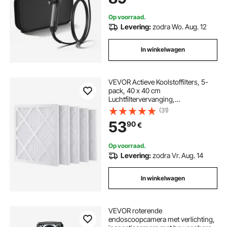
mm borescopecamera voor auto en
thuis
Op voorraad.
Levering:
zodra Wo. Aug. 12
In winkelwagen
VEVOR Actieve Koolstoffilters, 5-
pack, 40 x 40 cm
Luchtfiltervervanging,
Hoogrendementsfilters Niveau 1,
(31)
Compatibel met BlueDri en VEVOR
53
90
€
Scrubber, Luchtreiniger, Apparatuur
voor waterschadeherstel
Op voorraad.
Levering:
zodra Vr. Aug. 14
In winkelwagen
VEVOR roterende
endoscoopcamera met verlichting,