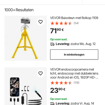
1000+
Resultaten
VEVOR Buissteun met Rolkop 1109
(54)
71
90
€
Op voorraad.
Levering:
zodra Wo. Aug. 12
In winkelwagen
VEVOR endoscoopcamera met
licht, endoscoop met dubbele lens
voor Android en iOS, 1920P HD-
inspectiecamera met 8+1
(178)
ledlampen, 2x zoom, 3 m
23
90
€
slangkabel, IP67 waterdichte
camera voor auto, loodgieterswerk
Op voorraad.
Levering:
zodra Vr. Aug. 14