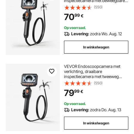
inspectiecamera met beweegbare
kop in twee richtingen, IP67
(550)
waterdichte pijpcamera met 4,3
70
99
€
inch display, 1,5 m kabel, 2600
mAh batterij, 8 mm
borescopecamera voor auto en
Op voorraad.
thuis
Levering:
zodra Wo. Aug. 12
In winkelwagen
VEVOR Endoscoopcamera met
verlichting, draaibare
inspectiecamera met tweeweg
beweegbare kop, IP67 waterdichte
(550)
pijpcamera met 4,3 inch display, 1,5
79
99
€
m kabel, 2600 mAh batterij, 6,2
mm borescopecamera voor auto en
thuis
Op voorraad.
Levering:
zodra Do. Aug. 13
In winkelwagen