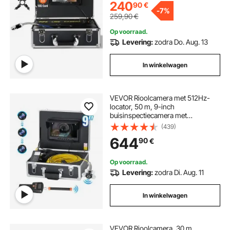
Endoscoopcamera Riool DVR &
240
90
€
-
7%
Foto-opname
259,90
€
Op voorraad.
Levering:
zodra Do. Aug. 13
In winkelwagen
VEVOR Rioolcamera met 512Hz-
locator, 50 m, 9-inch
buisinspectiecamera met
zelfnivellering, 36x zoom,
(439)
endoscoop met 12 LED's, 32 GB-
644
90
€
kaart, IP68 waterdichte buiscamera
voor rioolbuizen
Op voorraad.
Levering:
zodra Di. Aug. 11
In winkelwagen
VEVOR Rioolcamera, 30 m