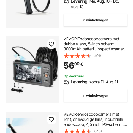
Levering:
Ma. Aug. 10 - Do.
Aug. 13
In winkelwagen
VEVOR Endoscoopcamera met
dubbele lens, 5-inch scherm,
3000mAh batterij, inspectiecamera
met 5m kabel, 8x zoom, 180°
(491)
beeldrotatie, IP67 waterdicht,
56
99
€
5,5mm industriële endoscoop met
verlichting voor autoleidingen en -
afvoeren
Op voorraad.
Levering:
zodra Di. Aug. 11
In winkelwagen
VEVOR endoscoopcamera met
licht, drievoudige lens, industriële
endoscoop, 4,5 inch IPS-scherm,
inspectiecamera, 1920x1080,
(648)