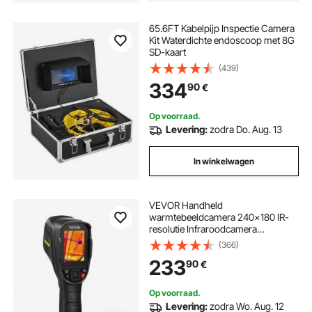
65.6FT Kabelpijp Inspectie Camera
Kit Waterdichte endoscoop met 8G
SD-kaart
(439)
334
90
€
Op voorraad.
Levering:
zodra Do. Aug. 13
In winkelwagen
VEVOR Handheld
warmtebeeldcamera 240x180 IR-
resolutie Infraroodcamera
Thermometer 40mK
(366)
thermografiecamera -20-350°C
233
90
€
Thermische camera CE-
gecertificeerd HVAC-
probleemoplossing Identificatie van
Op voorraad.
luchtlekkage
Levering:
zodra Wo. Aug. 12