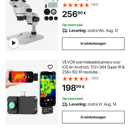
Draaibare Trinoculaire Stereo
(183)
Microscoop Laboratorium
256
90
€
Microscoop Camera Aansluiting
Ondersteuning Verstelbare
Kolomstandaard Accessoires
Op voorraad.
Levering:
zodra Wo. Aug. 12
In winkelwagen
VEVOR warmtebeeldcamera voor
iOS en Android, 512x384 Super IR &
256x192 IR resolutie
warmtebeeldcamera met
(100)
macrolens voor smartphone en
198
99
€
tablet met USB-C, 25Hz
infraroodcamera voor inspectie van
-20°C tot 550°C
Op voorraad.
Levering:
zodra Vr. Aug. 14
In winkelwagen