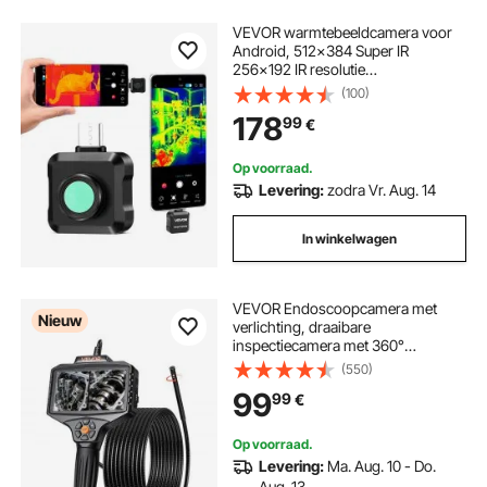
VEVOR warmtebeeldcamera voor
Android, 512x384 Super IR
256x192 IR resolutie
warmtebeeldcamera voor
(100)
smartphone en tablet met USB-C-
178
99
€
aansluiting, 25Hz infraroodcamera
met 15 kleurenpaletten voor
inspectie van -20°C tot 550°C
Op voorraad.
Levering:
zodra Vr. Aug. 14
In winkelwagen
VEVOR Endoscoopcamera met
Nieuw
verlichting, draaibare
inspectiecamera met 360°
beweegbare kop, IP67 waterdichte
(550)
pijpcamera met 5-inch display, 5
99
99
€
meter flexibele kabel, 5000 mAh
accu, 8 mm borescopecamera voor
auto en thuis
Op voorraad.
Levering:
Ma. Aug. 10 - Do.
Aug. 13