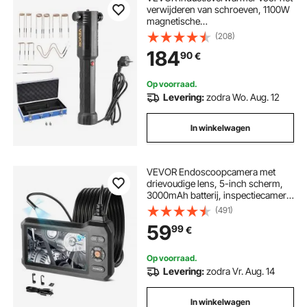
verwijderen van schroeven, 1100W
magnetische
inductieverwarmerset, verwarmer
(208)
voor het verwijderen van roestige
184
90
€
schroeven,
autoreparatiegereedschap met 10
spoelen
Op voorraad.
Levering:
zodra Wo. Aug. 12
In winkelwagen
VEVOR Endoscoopcamera met
drievoudige lens, 5-inch scherm,
3000mAh batterij, inspectiecamera
met 5m kabel, 8x zoom, 180°
(491)
beeldrotatie, IP67 waterdicht, 8mm
59
99
€
industriële endoscoop met
verlichting voor autoleidingen en -
afvoeren
Op voorraad.
Levering:
zodra Vr. Aug. 14
In winkelwagen