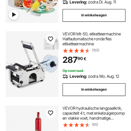
Levering:
zodra Di. Aug. 11
In winkelwagen
VEVOR Mt-50, etiketteermachine
Halfautomatische ronde fles
etiketteermachine
(155)
287
90
€
Op voorraad.
Levering:
zodra Wo. Aug. 12
In winkelwagen
VEVOR hydraulische langpaalkrik,
capaciteit 4 t, met enkelzuigerpomp
en vlakke voet, handmatige
hoogwerkerkrik met handgreep,
(65)
voor garage-/werkplaatskranen,