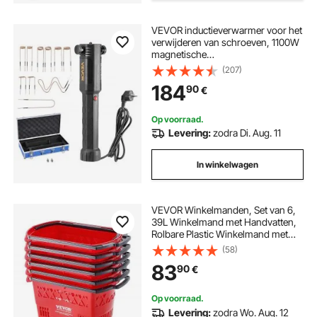
VEVOR inductieverwarmer voor het
verwijderen van schroeven, 1100W
magnetische
inductieverwarmerset, verwarmer
(207)
voor het verwijderen van roestige
184
90
€
schroeven,
autoreparatiegereedschap met 10
spoelen
Op voorraad.
Levering:
zodra Di. Aug. 11
In winkelwagen
VEVOR Winkelmanden, Set van 6,
39L Winkelmand met Handvatten,
Rolbare Plastic Winkelmand met
Wielen, Grote Draagbare
(58)
Winkelmandenset voor
83
90
€
Supermarkten en Winkels
Op voorraad.
Levering:
zodra Wo. Aug. 12