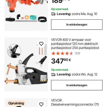
189
biodiesel
Op voorraad.
Levering:
zodra Ma. Aug. 10
In winkelwagen
VEVOR 400 V armpaar voor
puntlaspistool 120 mm elektrisch
puntlaspistool 25A puntlaspistool
(53)
347
90
€
Op voorraad.
Levering:
zodra Wo. Aug. 12
In winkelwagen
VEVOR
Opruiming
Dieselverwarmingsconnector (75