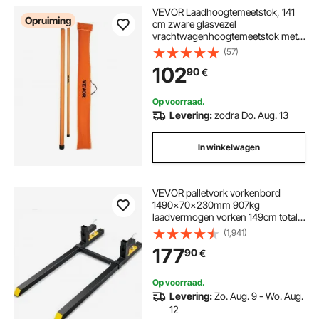
VEVOR Laadhoogtemeetstok, 141
Opruiming
cm zware glasvezel
vrachtwagenhoogtemeetstok met
verstelbare staaf, niet-geleidende
(57)
vrachtwagenhoogtemeetstok met
102
90
€
draagtas, meetstok voor
vrachtwagens
Op voorraad.
Levering:
zodra Do. Aug. 13
In winkelwagen
VEVOR palletvork vorkenbord
1490x70x230mm 907kg
laadvermogen vorken 149cm totale
lengte met 109,2cm vorkblad
(1,941)
vorkheftruck 495-915mm
177
90
€
verstelbare
Op voorraad.
Levering:
Zo. Aug. 9 - Wo. Aug.
12