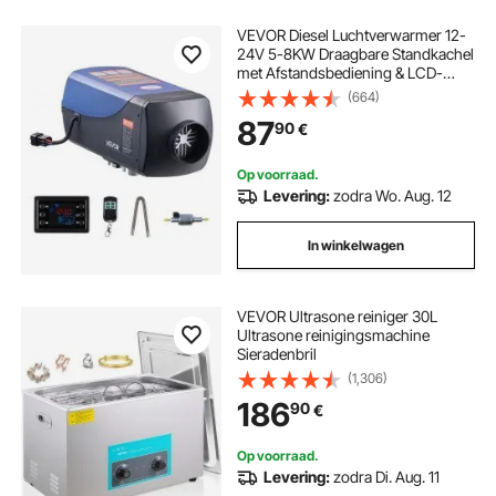
VEVOR Diesel Luchtverwarmer 12-
24V 5-8KW Draagbare Standkachel
met Afstandsbediening & LCD-
scherm, Laag Geluid, 10L
(664)
Brandstoftank voor Vrachtwagens
87
90
€
Campers
Op voorraad.
Levering:
zodra Wo. Aug. 12
In winkelwagen
VEVOR Ultrasone reiniger 30L
Ultrasone reinigingsmachine
Sieradenbril
(1,306)
186
90
€
Op voorraad.
Levering:
zodra Di. Aug. 11