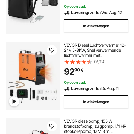
Op voorraad.
2kw diesel vevor
Levering:
zodra Wo. Aug. 12
In winkelwagen
VEVOR Diesel Luchtverwarmer 12-
24V 5-8KW, Snel verwarmende
luchtverwarmer met
afstandsbediening, digitaal
(16,714)
kleurendisplay en gesproken
92
90
€
aankondiging, geluidsarm, voor
camper, vrachtwagen, boot, trailer
Op voorraad.
Levering:
zodra Di. Aug. 11
In winkelwagen
VEVOR dieselpomp, 155 W
brandstofpomp, zuigpomp, 1/4 HP
stookoliepomp, 12 V, 8 m