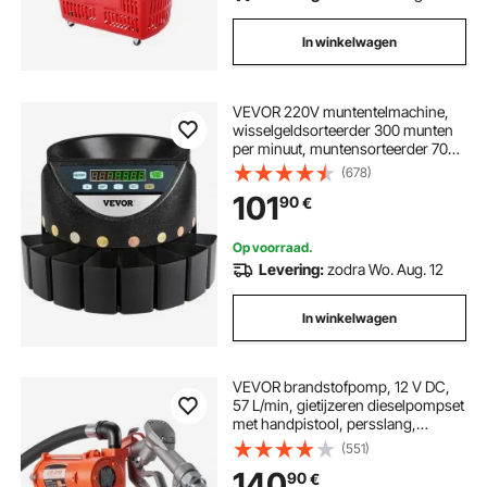
In winkelwagen
VEVOR 220V muntentelmachine,
wisselgeldsorteerder 300 munten
per minuut, muntensorteerder 700
muntencapaciteit,
(678)
euromuntentelmachine met 8
101
90
€
verzamelboxen, geldteller, voor
Subways
Op voorraad.
Levering:
zodra Wo. Aug. 12
In winkelwagen
VEVOR brandstofpomp, 12 V DC,
57 L/min, gietijzeren dieselpompset
met handpistool, persslang,
oververhittingsbeveiliging,
(551)
stroomkabel, explosieveilig, voor
140
90
€
benzine, diesel en kerosine