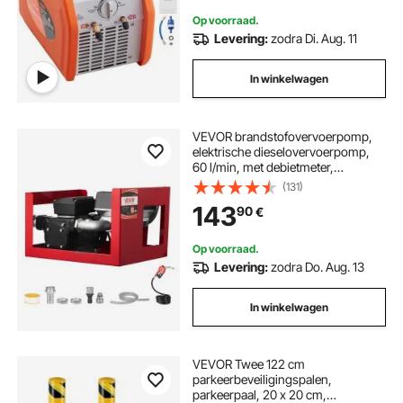
Op voorraad.
Levering:
zodra Di. Aug. 11
In winkelwagen
VEVOR brandstofovervoerpomp,
elektrische dieselovervoerpomp,
60 l/min, met debietmeter,
automatische afsluitklep, 2 slangen,
(131)
13,7 m opvoerhoogte, voor
143
90
€
kerosine en biodiesel.
Op voorraad.
Levering:
zodra Do. Aug. 13
In winkelwagen
VEVOR Twee 122 cm
parkeerbeveiligingspalen,
parkeerpaal, 20 x 20 cm,