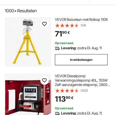
1000+
Resultaten
VEVOR Buissteun met Rolkop 1109
(54)
71
90
€
Op voorraad.
Levering:
zodra Di. Aug. 11
In winkelwagen
VEVOR Dieselpomp
Verwarmingsoliepomp 40L, 155W
Zelf-aanzuigende oliepomp, 2800
tpm Motortoerental Oliezuigpomp
(432)
Zelf-aanzuigend, 20 kg
113
90
€
Dieselbrandstoftransportpomp,
Teller Automatische pomp voor
biobrandstof
Op voorraad.
Levering:
zodra Di. Aug. 11