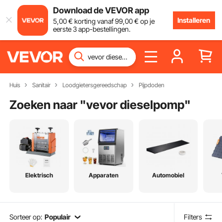
Download de VEVOR app
Installeren
5
,00
€
korting vanaf
99
,00
€
op je
eerste 3 app-bestellingen.
Huis
Sanitair
Loodgietersgereedschap
Pijpdoden
Zoeken naar "
vevor dieselpomp
"
Elektrisch
Apparaten
Automobiel
Sorteer op:
Populair
Filters