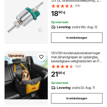
12V DC brandstofdoseerpomp, 22
ml Air Diesel
(68)
parkeerverwarmingspompen
18
90
€
geschikt voor 2kW 5kW 8kW
parkeerverwarming, stil ontwerp,
pulstechnologie
Op voorraad.
Levering:
zodra Wo. Aug. 12
In winkelwagen
VEVOR Hondenautostoelverhoger
Opruiming
met zijhandgrepen en opbergtas,
bevestigbare veiligheidsriem en PP-
katoenen vulling, Hondenautobed ​​
(132)
voor kleine honden tot 11 kg, Zwart
21
90
€
Op voorraad.
Levering:
zodra Di. Aug. 11
In winkelwagen