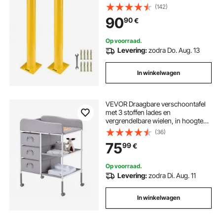
parkeerpaal, parkeerpaal,
(142)
verkeersbuispaal, geschikt voor
90
90
€
binnen- en buitenparkeerplaatsen
Op voorraad.
Levering:
zodra Do. Aug. 13
In winkelwagen
VEVOR Draagbare verschoontafel
met 3 stoffen lades en
vergrendelbare wielen, in hoogte
verstelbare multifunctionele
(36)
babyverschoontafel met
75
99
€
opbergorganizer voor de
kinderkamer, grijs
Op voorraad.
Levering:
zodra Di. Aug. 11
In winkelwagen