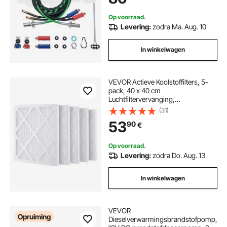
Op voorraad.
Levering:
zodra Ma. Aug. 10
In winkelwagen
VEVOR Actieve Koolstoffilters, 5-
pack, 40 x 40 cm
Luchtfiltervervanging,
Hoogrendementsfilters Niveau 1,
(31)
Compatibel met BlueDri en VEVOR
53
90
€
Scrubber, Luchtreiniger, Apparatuur
voor waterschadeherstel
Op voorraad.
Levering:
zodra Do. Aug. 13
In winkelwagen
VEVOR
Opruiming
Dieselverwarmingsbrandstofpomp,