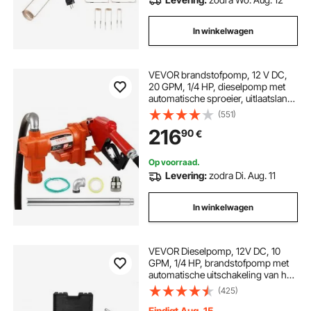
In winkelwagen
VEVOR brandstofpomp, 12 V DC,
20 GPM, 1/4 HP, dieselpomp met
automatische sproeier, uitlaatslang
en aanzuigleiding voor benzine,
(551)
diesel, kerosine, ethanol- en
216
90
€
methanolmengsels en biodiesel.
Op voorraad.
Levering:
zodra Di. Aug. 11
In winkelwagen
VEVOR Dieselpomp, 12V DC, 10
GPM, 1/4 HP, brandstofpomp met
automatische uitschakeling van het
pistool, hoge doorstroming, inlaat-
(425)
en uitlaatslang voor diesel,
kerosine, transformatorbrandstof
Eindigt Aug. 15