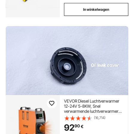
In winkelwagen
VEVOR Diesel Luchtverwarmer
12-24V 5-8KW, Snel
verwarmende luchtverwarmer
met afstandsbediening, digitaal
(16,714)
kleurendisplay en gesproken
92
90
€
aankondiging, geluidsarm, voor
camper, vrachtwagen, boot,