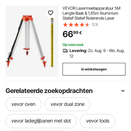
VEVOR Lasermeetapparatuur 5M
Lengte Baak & 1,65m Aluminium
Statief Statief Roterende Laser
(23)
66
99
€
Op voorraad.
Levering:
Zo. Aug. 9 - Wo. Aug.
12
In winkelwagen
Gerelateerde zoekopdrachten
vevor oven
vevor dual zone
vevor ladeglijbanen met slot
vevor tools