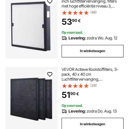
inch luchtfiltervervanging, filters
met hoge efficiëntie niveau 3,
compatibel met BlueDri & VEVOR-
(46)
scrubber, luchtreinigers, apparatuur
53
90
€
voor waterschadeherstel
Op voorraad.
Levering:
zodra Wo. Aug. 12
In winkelwagen
VEVOR Actieve Koolstoffilters, 3-
pack, 40 x 40 cm
Luchtfiltervervanging,
Hoogrendementsfilters Niveau 2,
(28)
Compatibel met BlueDri en VEVOR
51
90
€
Scrubber, Luchtreiniger, Apparatuur
voor waterschadeherstel
Op voorraad.
Levering:
zodra Do. Aug. 13
In winkelwagen