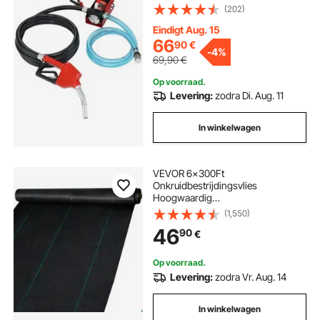
opvoerhoogte, 3 m aanzuighoogte,
(202)
zelfaanzuigend, automatisch
doseermondstuk, 4 m uitlaatslang
Eindigt Aug. 15
voor diesel, kerosine en
66
90
€
-
4%
transformatorolie.
69,90
€
Op voorraad.
Levering:
zodra Di. Aug. 11
In winkelwagen
VEVOR 6x300Ft
Onkruidbestrijdingsvlies
Hoogwaardig
onkruidbestrijdingsvlies Tuinvlies
(1,550)
Scheurvast
46
90
€
Op voorraad.
Levering:
zodra Vr. Aug. 14
In winkelwagen