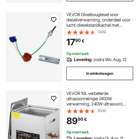
VEVOR Gloeibougieset voor
dieselverwarming, onderdeel voor
lucht-dieselstandkachel met
demontage- en
(345)
installatiegereedschap,
17
90
€
dieselverwarmingsconversieset
voor vervanging van 2 kW/5 kW/8
kW dieselverwarmingen
Op voorraad.
Levering:
zodra Wo. Aug. 12
In winkelwagen
VEVOR 10L verbeterde
ultrasoonreiniger (400W
verwarming, 240W ultrasoon)
Professionele digitale laboratorium-
(626)
ultrasoonreiniger met
89
90
€
verwarmingstimer voor het
reinigen van onderdelen en
instrumenten
Op voorraad.
Levering:
zodra Di. Aug. 11