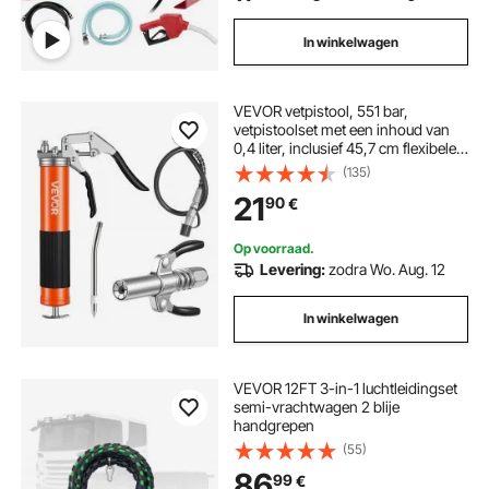
In winkelwagen
VEVOR vetpistool, 551 bar,
vetpistoolset met een inhoud van
0,4 liter, inclusief 45,7 cm flexibele
slang, vetkoppeling met dubbele
(135)
handgreep, stijve verlengbuis en
21
90
€
scherpe spuitmond voor
automobiel- en
scheepvaarttoepassingen.
Op voorraad.
Levering:
zodra Wo. Aug. 12
In winkelwagen
VEVOR 12FT 3-in-1 luchtleidingset
semi-vrachtwagen 2 blije
handgrepen
(55)
86
99
€