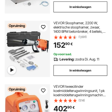
In winkelwagen
VEVOR Sloophamer, 2200 W,
Opruiming
elektrische sloophamer, zwaar,
1400 BPM betonbreker, 4 beitels,
handschoenen
(1,691)
152
90
€
Op voorraad.
Levering:
zodra Di. Aug. 11
In winkelwagen
VEVOR tweecilinder
Opruiming
koelmiddelterugwinningsunit, 1 pk
koelmiddelterugwinningsmachine
220-240 V, 7,7 lbs/min
(514)
koelmiddelpompstation
402
90
€