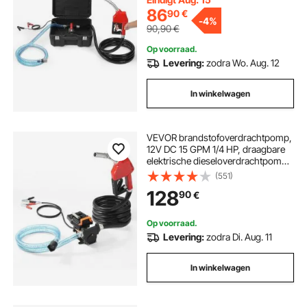
86
90
€
-
4%
90,90
€
Op voorraad.
Levering:
zodra Wo. Aug. 12
In winkelwagen
VEVOR brandstofoverdrachtpomp,
12V DC 15 GPM 1/4 HP, draagbare
elektrische dieseloverdrachtpomp
met automatisch afsluitende
(551)
brandstofsproeier, lange inlaat- en
128
90
€
uitlaatslang voor benzine, diesel,
kerosine, methanolmengsels
Op voorraad.
Levering:
zodra Di. Aug. 11
In winkelwagen