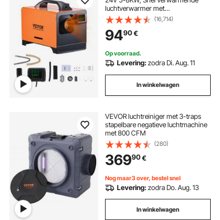
luchtverwarmer met
afstandsbediening en vierkant
(16,714)
digitaal kleurendisplay, geluidsarm,
94
90
€
voor camper, vrachtwagen, boot,
trailer
Op voorraad.
Levering:
zodra Di. Aug. 11
In winkelwagen
VEVOR luchtreiniger met 3-traps
stapelbare negatieve luchtmachine
met 800 CFM
(280)
369
90
€
Nog maar3 over, bestel snel
Levering:
zodra Do. Aug. 13
In winkelwagen