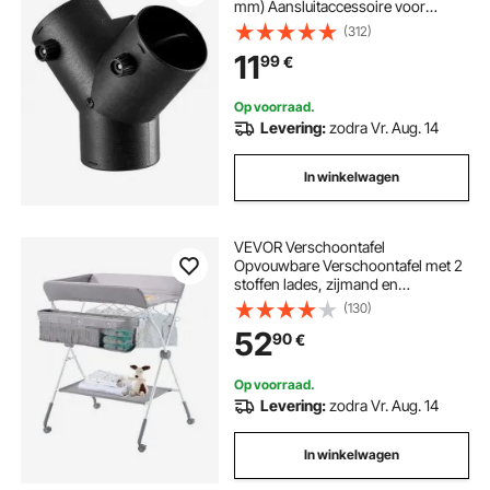
mm) Aansluitaccessoire voor
dieselverwarmingskanalen, Y-
(312)
vormige 3-weg
11
99
€
ontluchtingsconnectoren met 2 90°
draaibare kleppen, aansluitpoort
voor 2/5/8 kW dieselverwarming
Op voorraad.
Levering:
zodra Vr. Aug. 14
In winkelwagen
VEVOR Verschoontafel
Opvouwbare Verschoontafel met 2
stoffen lades, zijmand en
kledingstang, in hoogte verstelbare
(130)
draagbare verschoontafel met
52
90
€
vergrendelbare wielen,
multifunctionele kinderkamer
Lichtgrijs
Op voorraad.
Levering:
zodra Vr. Aug. 14
In winkelwagen