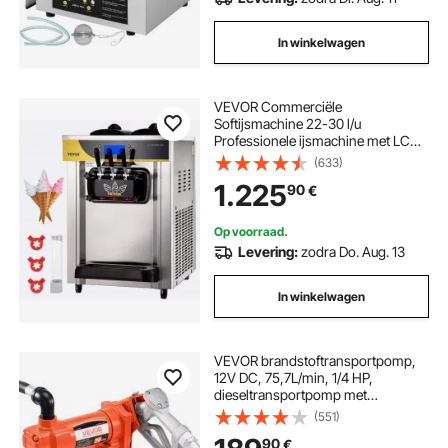
In winkelwagen
VEVOR Commerciële
Softijsmachine 22-30 l/u
Professionele ijsmachine met LCD-
display, 3 smaken, tafelmodel voor
(633)
catering en bedrijven
1.225
90
€
Op voorraad.
Levering:
zodra Do. Aug. 13
In winkelwagen
VEVOR brandstoftransportpomp,
12V DC, 75,7L/min, 1/4 HP,
dieseltransportpomp met
handsproeier, uitlaat en zuigslang,
(551)
voor benzine, kerosine,
90
€
ethanolmengsels, methanol,