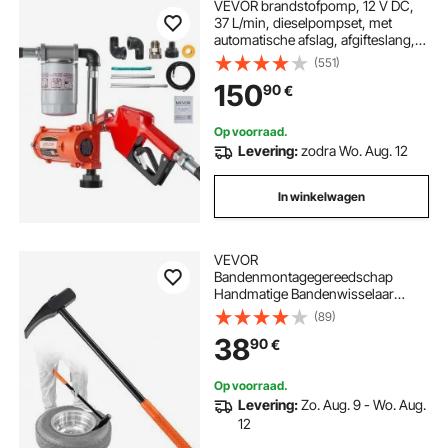
VEVOR brandstofpomp, 12 V DC,
37 L/min, dieselpompset, met
automatische afslag, afgifteslang,
oververhittingsbeveiliging,
(551)
stroomkabel, explosieveilig, voor
150
90
€
benzine, diesel en kerosine
Op voorraad.
Levering:
zodra Wo. Aug. 12
In winkelwagen
VEVOR
Bandenmontagegereedschap
Handmatige Bandenwisselaar
Bandenhamer 81 cm Handvat
(89)
Bandengereedschap met
38
90
€
Eendenbekvormige Bandenbreker
voor Montage en Demontage bij
Autoreparaties van Universele
Op voorraad.
Voertuigtypen
Levering:
Zo. Aug. 9 - Wo. Aug.
12