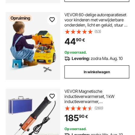
VEVOR 60-delige autoreparatieset
Opruiming
voor kinderen met verwijderbare
onderdelen, licht en geluid, stuur en
claxon, werkplaatsset voor peuters
(53)
vanaf 3 jaar, geel
44
90
€
Op voorraad.
Levering:
zodra Ma. Aug. 10
In winkelwagen
VEVOR Magnetische
inductieverwarmerset, 1 kW
inductieverwarmer,
boutinductieverwarmer met 10
(260)
inductiespoelen, boutverwijderaar
185
90
€
voor inductieverwarmers voor het
verwijderen van bouten en moeren
Op voorraad.
Levering:
zodra Wo. Aug. 12