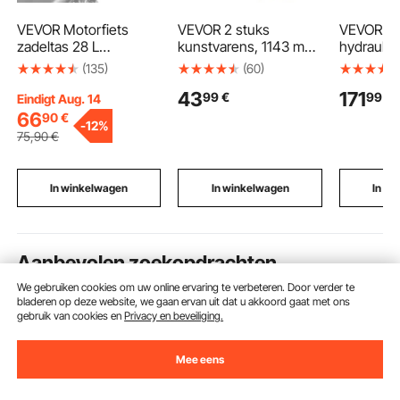
VEVOR Motorfiets
VEVOR 2 stuks
VEVOR 7 
zadeltas 28 L
kunstvarens, 1143 mm
hydraulis
waterdicht,
kunstplanten met 63
krachtbro
(135)
(60)
achterbanktas voor
bladeren, gemaakt van
enkelwer
43
171
99
€
99
€
motorbagage,
plastic en zijde, UV-
kipperaa
Eindigt Aug. 14
bagageruimte met zak
bestendige
maximale
66
90
€
-
12%
en verstelbare gesp,
kunstvarens voor huis,
openings
75
,90
€
universeel passend
tuin, balkon en
en debiet 
bagagerek, zwart
kantoordecoratie,
V DC hydr
zonder bloempot
pomp met
In winkelwagen
In winkelwagen
In w
reservoir
kipperaan
Aanbevolen zoekopdrachten
We gebruiken cookies om uw online ervaring te verbeteren. Door verder te
bladeren op deze website, we gaan ervan uit dat u akkoord gaat met ons
rateltakel
compressor koelbox vevor
vevor 2
gebruik van cookies en
Privacy en beveiliging.
Mee eens