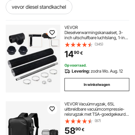
vevor diesel standkachel
vevor cnc 3018 pro
vevor 5kw diesel
VEVOR
Dieselverwarmingskanaalset, 3-
inch uitschuifbare luchtslang, 1-inch
vevor kas
roestvrijstalen uitlaatpijp, 2
(345)
ventilatieopeningen, T-stuk
14
90
€
luchtuitlaataansluiting en
slangklemmen
vevor 5kw diesel luchtverwarmer
Op voorraad.
Levering:
zodra Wo. Aug. 12
standkachel diesel 5kw vevor
In winkelwagen
vevor co2 laser
vevor storage box
VEVOR Vacuümrugzak, 65L
uitbreidbare vacuümcompressie-
vevor 220v
reisrugzak met TSA-goedgekeurd
slot, meerdere zakken, waterdichte
(87)
handbagage, zonder pomp, zwart
vevor telescopische verlengstuk
58
90
€