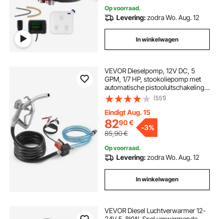
Op voorraad.
Levering:
zodra Wo. Aug. 12
In winkelwagen
VEVOR Dieselpomp, 12V DC, 5
GPM, 1/7 HP, stookoliepomp met
automatische pistooluitschakeling,
overbrengpomp, lange inlaat- en
(551)
uitlaatslang voor benzine, diesel,
kerosine, methanolmengsels
Eindigt Aug. 15
82
90
€
-
3%
85,90
€
Op voorraad.
Levering:
zodra Wo. Aug. 12
In winkelwagen
VEVOR Diesel Luchtverwarmer 12-
24V 5-8KW, Snel verwarmende