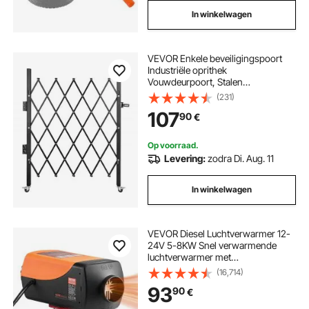
In winkelwagen
VEVOR Enkele beveiligingspoort
Industriële oprithek
Vouwdeurpoort, Stalen
beveiligingspoort, Flexibele
(231)
uitbreidbare beveiligingspoort,
107
90
€
360° rolhek, Schaarpoort met
hangslot
Op voorraad.
Levering:
zodra Di. Aug. 11
In winkelwagen
VEVOR Diesel Luchtverwarmer 12-
24V 5-8KW Snel verwarmende
luchtverwarmer met
afstandsbediening en digitaal
(16,714)
kleurendisplay en 10 L
93
90
€
brandstoftank, geluidsarm, voor
camper, vrachtwagen, boot, trailer