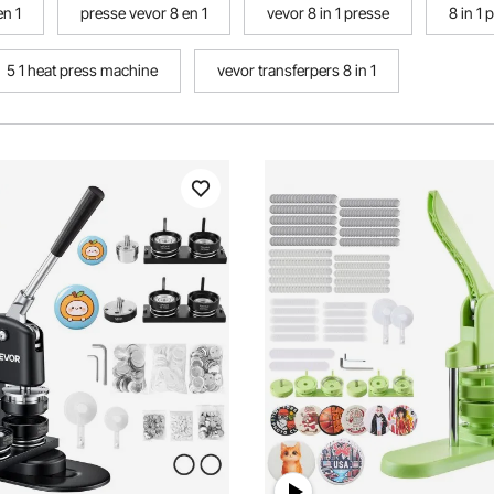
en 1
presse vevor 8 en 1
vevor 8 in 1 presse
8 in 1 
5 1 heat press machine
vevor transferpers 8 in 1