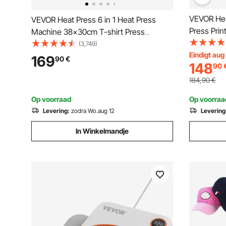
VEVOR Hea
VEVOR Heat Press 6 in 1 Heat Press
Press Prin
Machine 38x30cm T-shirt Press
Machine, 2
Machine Heat Press Machine DIY Heat
(3,749)
Drukmachi
Eindigt aug
Press met digitale LED-temperatuur- en
169
90
€
148
90
Heat Trans
tijdregelaar
Kleding H
184,90
€
Op voorraad
Op voorraa
Levering:
zodra Wo.aug 12
Levering
In Winkelmandje