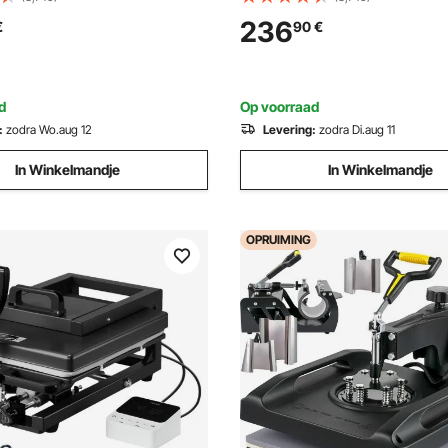
 Controller, Duurzaam en
Benodigde Accessoires voor V
236
€
90
€
ar Handvat, 360°
Afbeeldingen op T-
werp en Isolatiekussen
shirts/Hoeden/Borden/Beker
d
Op voorraad
:
zodra Wo.aug 12
Levering:
zodra Di.aug 11
In Winkelmandje
In Winkelmandje
OPRUIMING