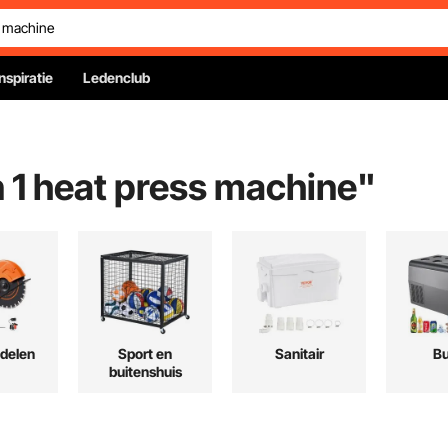
Inspiratie
Ledenclub
n 1 heat press machine
"
delen
Sport en
Sanitair
Bu
buitenshuis