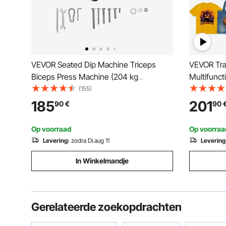
VEVOR Seated Dip Machine Triceps
VEVOR Tran
Biceps Press Machine (204 kg
Multifunct
laadvermogen) met kabelstang,
verwarmin
(155)
verstelbare zitting en rugleuning,
Sublimatie
185
201
90
€
90
trainingsapparaat voor borsttraining,
shirts/mo
bovenlichaam push fitness workout
Zwart
Op voorraad
Op voorraa
Levering:
zodra Di.aug 11
Levering
In Winkelmandje
Gerelateerde zoekopdrachten