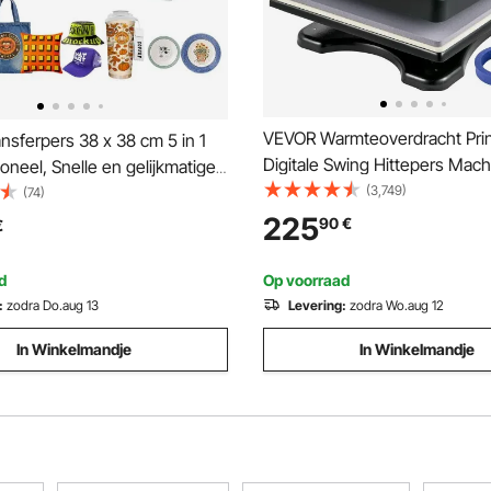
VEVOR Warmteoverdracht Print
sferpers 38 x 38 cm 5 in 1
Digitale Swing Hittepers Mach
ioneel, Snelle en gelijkmatige
38 cm Warmte Persmachine Di
(3,749)
g, Hot Press Machine
(74)
Printer Nauwkeurig Digitaal Di
pers Hittepers voor T-
225
90
€
€
Patronen Kunnen Worden Ove
kken/bekers/petten/borden,
op T-shirts/Petten
d
Op voorraad
:
zodra Do.aug 13
Levering:
zodra Wo.aug 12
In Winkelmandje
In Winkelmandje