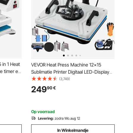
in 1 Heat
VEVOR Heat Press Machine 12x15
e timer en
Sublimatie Printer Digitaal LED-Display
en, witte
Transferpers 10 in 1 Wit Hittepers met
(3,749)
oenen, T-
Benodigde Accessoires voor Verstrekt
249
90
€
Afbeeldingen op T-
shirts/Hoeden/Borden/Bekers/Pennen
Op voorraad
Levering:
zodra Wo.aug 12
In Winkelmandje