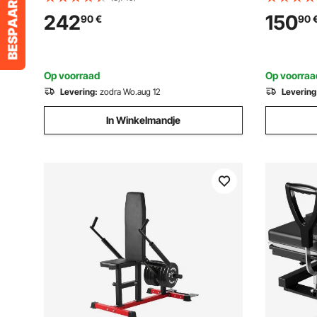
Benodigde Accessoires voor Verstrekt
Praktische
242
150
90
€
90
Afbeeldingen op T-
Betrouwba
shirts/Hoeden/Borden/Bekers/Pennen
Rotatieont
Op voorraad
Op voorraa
Levering:
zodra Wo.aug 12
Levering
In Winkelmandje