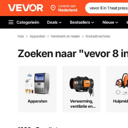
Leveren aan
Nederland
Categorieën
Deals
Bestsellers
Nieuw
Huis
Apparaten
Handwerk en naaien
Knutselmachines
Zoeken naar "
vevor 8 i
Apparaten
Verwarming,
Hulpmid
ventilatie en
koeling