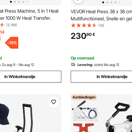
t Press Machine, 5 in 1 Heat
VEVOR Heat Press 38 x 38 cm 
ter 1000 W Heat Transfer
Multifunctioneel, Snelle en ge
9 x 38 cm Textielpers
(3,749)
verwarming, Heat Press Mach
(74)
ne 20 misschien 25 Diameter,
 14
Sublimatiepers Heat Press vo
230
90
€
€
fer Print Zwart 200 ℃
shirts/Bekers/Mokken/Petten
-
19
%
eat Press
Zwart
d
Op voorraad
:
Zo.aug 9 - Wo.aug 12
Levering:
zodra Wo.aug 12
In Winkelmandje
In Winkelmandje
Aanbiedingen