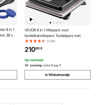
er 8 in 1
VEVOR 8 in 1 hittepers voor
ine 38 x
textieltransferpers Textielpers met
gitale
plaatpers van 38 x 38 cm,
(3,749)
splay
textieldrukpers van 1250 W, geschikt
210
90
€
rgebracht
voor hoeden, petten, T-shirts, mokken
Op voorraad
Levering:
zodra Di.aug 11
In Winkelmandje