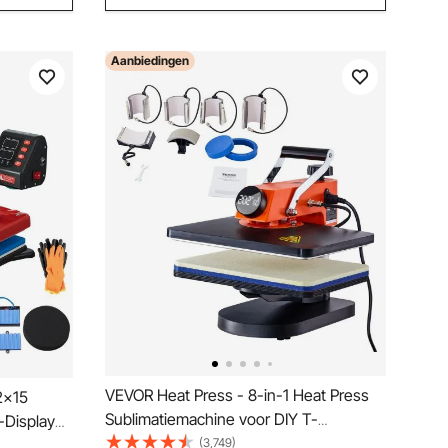
Aanbiedingen
VEVOR Heat Press - 8-in-1 Heat Press
2x15
Sublimatiemachine voor DIY T-
D-Display
shirts/hoeden/mokken/warmteoverdrachtsprojec
(3,749)
tepers met