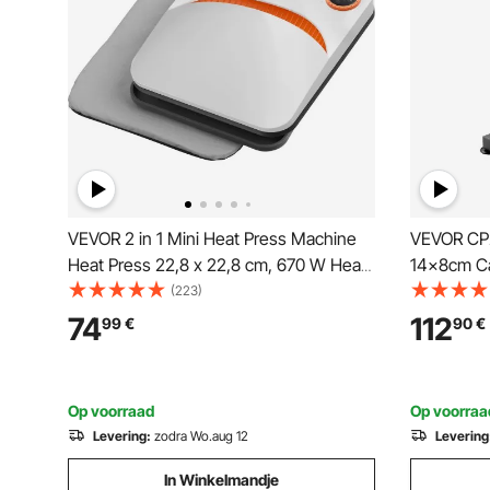
VEVOR 2 in 1 Mini Heat Press Machine
VEVOR CP2
Heat Press 22,8 x 22,8 cm, 670 W Heat
14x8cm C
Transfer T-shirts, onderzetters,
Heat Pres
(223)
kussens, DIY Kleine Heat Press Transfer
Press met 
74
112
99
€
90
€
Press Plotter Drukpersen, Shirt Press
tijdregelaa
Printing
Op voorraad
Op voorraa
Levering:
zodra Wo.aug 12
Levering
In Winkelmandje