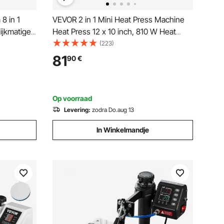
8 in 1
VEVOR 2 in 1 Mini Heat Press Machine
lijkmatige
Heat Press 12 x 10 inch, 810 W Heat
ine
Transfer T-shirts, onderzetters,
(223)
or T-
kussens, DIY Kleine Heat Press Transfer
81
90
€
/Borden,
Press Plotter Drukpersen, Shirt Press
Printing
Op voorraad
Levering:
zodra Do.aug 13
In Winkelmandje