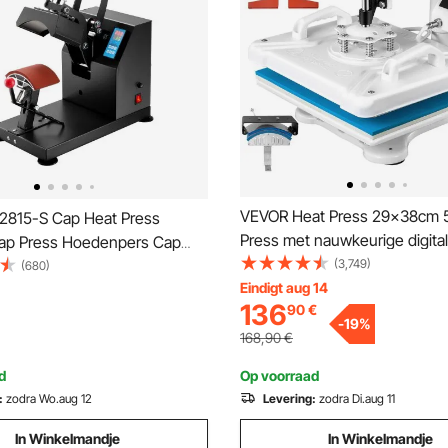
VEVOR Heat Press 29x38cm 5 
815-S Cap Heat Press
Press met nauwkeurige digital
ap Press Hoedenpers Cap
temperatuurregeling 360 grad
(3,749)
s Machine Hot Press Transfer
(680)
Heat Press-machine voor sch
Eindigt aug 14
digitale LED-temperatuur- en
136
90
€
shirts en mokken
r
-
19
%
168,90
€
d
Op voorraad
:
zodra Wo.aug 12
Levering:
zodra Di.aug 11
In Winkelmandje
In Winkelmandje