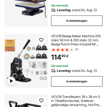
Op voorraad.
Levering:
zodra Do. Aug. 13
In winkelwagen
VEVOR Badge Maker Machine 200
stuks 58 mm & 300 stuks 32 mm,
Badge Punch Press inclusief Mr.
Panda Magic Book & Inbussleutel,
(8)
Badge Press Badge
114
90
€
Aluminiumlegering Button Maker
Op voorraad.
Levering:
zodra Do. Aug. 13
In winkelwagen
VEVOR Transferpers 38 x 38 cm 5
in 1 Multifunctioneel, Snelle en
gelijkmatige verwarming, Hot Press