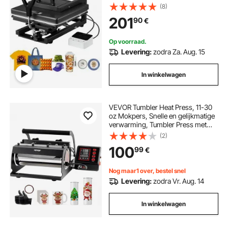
Machine Sublimatiepers Hittepers
(8)
voor T-
201
90
€
shirts/mokken/bekers/petten/borde
n, Zwart
Op voorraad.
Levering:
zodra Za. Aug. 15
In winkelwagen
VEVOR Tumbler Heat Press, 11-30
oz Mokpers, Snelle en gelijkmatige
verwarming, Tumbler Press met
sublimatiepapier, tape en
(2)
handschoenen, temperatuur- en
100
99
€
tijdsinstelling, voor
sublimatiemokken, kopjes,
mokken, zwart
Nog maar1 over, bestel snel
Levering:
zodra Vr. Aug. 14
In winkelwagen