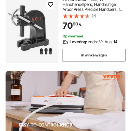
Handhendelpers, Handmatige
Arbor Press Precisie Handpers, 135
mm Maximale Hoogte, Handmatige
(2)
Tafelponspers Gemaakt van
70
90
€
Gietijzer, voor Ponsen, Buigen,
Strekken, Vormen
Op voorraad.
Levering:
zodra Vr. Aug. 14
In winkelwagen