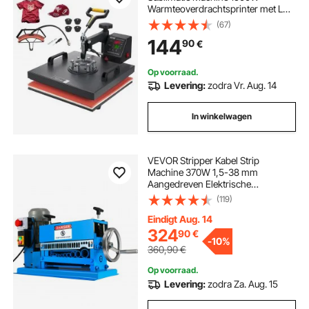
Warmteoverdrachtsprinter met LCD
Digitaal Display en Instelbare Druk
(67)
Geschikt voor T-shirts Petten
144
90
€
Keramische Platen en Vele Andere
Materialen
Op voorraad.
Levering:
zodra Vr. Aug. 14
In winkelwagen
VEVOR Stripper Kabel Strip
Machine 370W 1,5-38 mm
Aangedreven Elektrische
Draadstripmachine 10 Bladen 10
(119)
Kanalen Industrieel Verstelbaar
Eindigt Aug. 14
324
90
€
-
10%
360,90
€
Op voorraad.
Levering:
zodra Za. Aug. 15