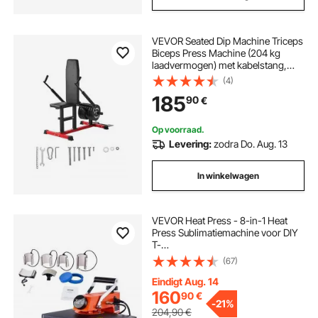
VEVOR Seated Dip Machine Triceps
Biceps Press Machine (204 kg
laadvermogen) met kabelstang,
verstelbare zitting en rugleuning,
(4)
trainingsapparaat voor
185
90
€
borsttraining, bovenlichaam push
fitness workout
Op voorraad.
Levering:
zodra Do. Aug. 13
In winkelwagen
VEVOR Heat Press - 8-in-1 Heat
Press Sublimatiemachine voor DIY
T-
shirts/hoeden/mokken/warmteover
(67)
drachtsprojecten, 12 x 15
multifunctionele wegzwenkbare
Eindigt Aug. 14
Heat Press met 360° rotatie
160
90
€
-
21%
204,90
€