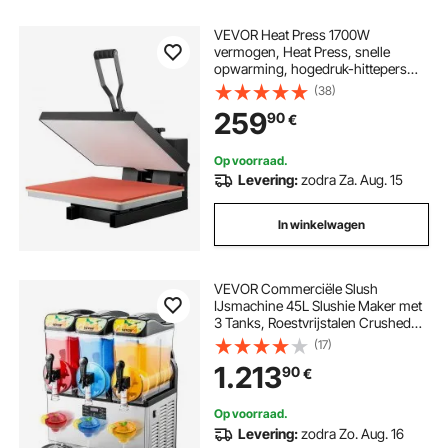
VEVOR Heat Press 1700W
vermogen, Heat Press, snelle
opwarming, hogedruk-hittepers
voor T-shirts, digitale industriële
(38)
sublimatieprinter voor
259
90
€
warmteoverdrachtvinyl 16" x 20
Op voorraad.
Levering:
zodra Za. Aug. 15
In winkelwagen
VEVOR Commerciële Slush
IJsmachine 45L Slushie Maker met
3 Tanks, Roestvrijstalen Crushed
Ice Machine voor 180 Glazen
(17)
Margarita's en Smoothies,
1.213
90
€
IJsmachine voor Thuisgebruik,
Catering, Cafés en Bars
Op voorraad.
Levering:
zodra Zo. Aug. 16