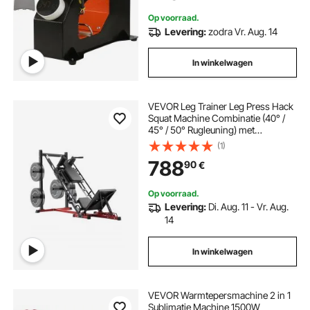
en temperatuurregelaar
Op voorraad.
Levering:
zodra Vr. Aug. 14
In winkelwagen
VEVOR Leg Trainer Leg Press Hack
Squat Machine Combinatie (40° /
45° / 50° Rugleuning) met
Gewichtsopslag,
(1)
Beentrainingsapparaat voor
788
90
€
Quadriceps, Hamstrings, Bilspieren
Op voorraad.
Levering:
Di. Aug. 11 - Vr. Aug.
14
In winkelwagen
VEVOR Warmtepersmachine 2 in 1
Sublimatie Machine 1500W