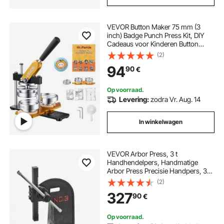
VEVOR Button Maker 75 mm (3
inch) Badge Punch Press Kit, DIY
Cadeaus voor Kinderen Button
Making Machine, Button Badge
(2)
Making met 100 Button Onderdelen
94
90
€
& Cirkelsnijder & Spell Book
Op voorraad.
Levering:
zodra Vr. Aug. 14
In winkelwagen
VEVOR Arbor Press, 3 t
Handhendelpers, Handmatige
Arbor Press Precisie Handpers, 310
mm Maximale Hoogte, Handmatige
(2)
Tafelponspers Gemaakt van
327
90
€
Gietijzer, voor Ponsen, Buigen,
Strekken, Vormen
Op voorraad.