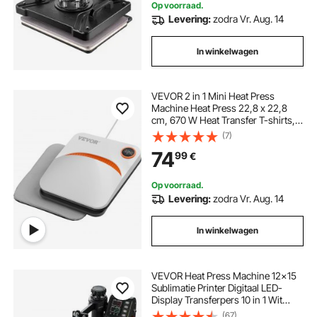
Op voorraad.
Levering:
zodra Vr. Aug. 14
In winkelwagen
VEVOR 2 in 1 Mini Heat Press
Machine Heat Press 22,8 x 22,8
cm, 670 W Heat Transfer T-shirts,
onderzetters, kussens, DIY Kleine
(7)
Heat Press Transfer Press Plotter
74
99
€
Drukpersen, Shirt Press Printing
Op voorraad.
Levering:
zodra Vr. Aug. 14
In winkelwagen
VEVOR Heat Press Machine 12x15
Sublimatie Printer Digitaal LED-
Display Transferpers 10 in 1 Wit
Hittepers met Benodigde
(67)