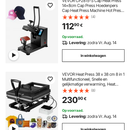
VEVOR CP2815-S Cap Heat Press
14x8cm Cap Press Hoedenpers
Cap Heat Press Machine Hot Press
Transfer Press met digitale LED-
(4)
temperatuur- en tijdregelaar
112
90
€
Op voorraad.
Levering:
zodra Vr. Aug. 14
In winkelwagen
VEVOR Heat Press 38 x 38 cm 8 in 1
Multifunctioneel, Snelle en
gelijkmatige verwarming, Heat
Press Machine Sublimatiepers Heat
(8)
Press voor T-
230
90
€
shirts/Bekers/Mokken/Petten/Borde
n, Zwart
Op voorraad.
Levering:
zodra Vr. Aug. 14
In winkelwagen