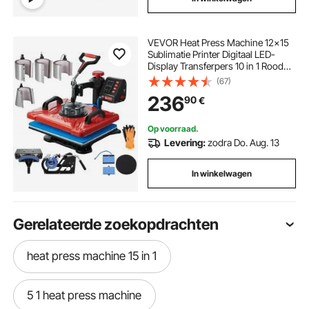
VEVOR Heat Press Machine 12x15
Sublimatie Printer Digitaal LED-
Display Transferpers 10 in 1 Rood
Hittepers met Benodigde
(67)
Accessoires voor Verstrekt
236
90
€
Afbeeldingen op T-
shirts/Hoeden/Borden/Bekers/Penn
en
Op voorraad.
Levering:
zodra Do. Aug. 13
In winkelwagen
Gerelateerde zoekopdrachten
heat press machine 15 in 1
5 1 heat press machine