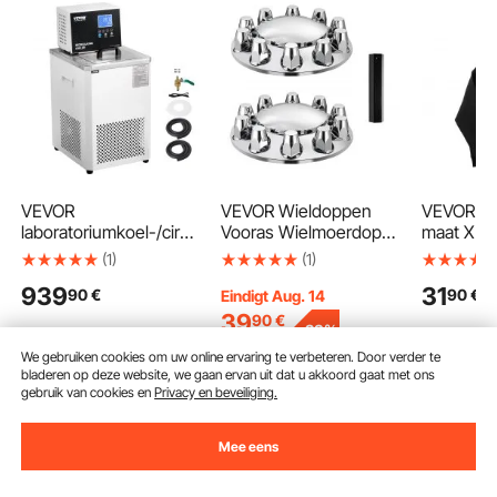
VEVOR
VEVOR Wieldoppen
VEVOR Da
laboratoriumkoel-/circu
Vooras Wielmoerdop
maat XL, 
latiepomp, 6L
Bolvormige Askap voor
mouwen, 
(1)
(1)
lagetemperatuurkoeler,
Semi-Trucks
warm en
939
31
90
€
90
€
laboratoriumkoelvloeist
Gegalvaniseerde ABS
huidvriend
Eindigt Aug. 14
of, -20°C tot 100°C,
Wielmoerdoppen 2
praktisch
39
90
€
-
23%
circulatiepompkoeler,
Stuks, Complete
sweatshir
51
,99
€
We gebruiken cookies om uw online ervaring te verbeteren. Door verder te
LCD-scherm,
Askap met
zak voor 
bladeren op deze website, we gaan ervan uit dat u akkoord gaat met ons
waterbadkoeler van
Montagegereedschap
winter, z
gebruik van cookies en
Privacy en beveiliging.
roestvrij staal 304
pen Helder Zilver
In winkelwagen
In winkelwagen
In w
Mee eens