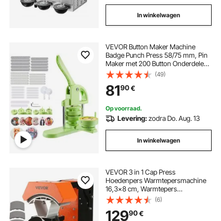
In winkelwagen
VEVOR Button Maker Machine
Badge Punch Press 58/75 mm, Pin
Maker met 200 Button Onderdelen
& Cirkelsnijder & Spell Book &
(49)
Versterkte Ergonomische
81
90
€
Handgreep, DIY Badge Press
Machine Groen
Op voorraad.
Levering:
zodra Do. Aug. 13
In winkelwagen
VEVOR 3 in 1 Cap Press
Hoedenpers Warmtepersmachine
16,3x8 cm, Warmtepers
Transferpers met 3 Padformaten
(6)
16,8x7 cm, 16,8x9,8 cm, 15,5x7,6
129
90
€
cm, Warmtepers Transferpers Tijd-