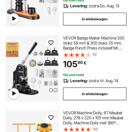
Op voorraad.
Levering:
zodra Do. Aug. 13
In winkelwagen
VEVOR Badge Maker Machine 200
stuks 58 mm & 300 stuks 25 mm,
Badge Punch Press inclusief Mr.
Panda Magic Book & Inbussleutel,
(8)
Badge Press Badge
105
90
€
Aluminiumlegering Button Maker
Op voorraad.
Levering:
zodra Vr. Aug. 14
In winkelwagen
VEVOR Machine Dolly, 6T Meubel
Dolly, 278 x 220 x 105 mm Meubel
Dolly, Machine Dolly met 360°
draaibare kap en PU-
(10)