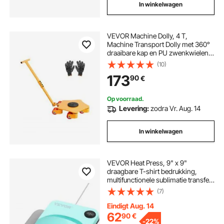
In winkelwagen
VEVOR Machine Dolly, 4 T,
Machine Transport Dolly met 360°
draaibare kap en PU zwenkwielen,
Robuuste industriële
(10)
machinemeubelwagen met
173
90
€
handgreep voor magazijn,
werkplaats
Op voorraad.
Levering:
zodra Vr. Aug. 14
In winkelwagen
VEVOR Heat Press, 9" x 9"
draagbare T-shirt bedrukking,
multifunctionele sublimatie transfer
heat press, PTFE gecoat, strijkpers
(7)
voor T-shirts/tassen/kussens/HTV
vinyl projecten
Eindigt Aug. 14
62
90
€
-
22%