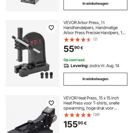
In winkelwagen
VEVOR Arbor Press, 1 t
Handhendelpers, Handmatige
Arbor Press Precisie Handpers, 150
mm Maximale Hoogte, Handmatige
(2)
Tafelponspers Gemaakt van
55
90
€
Gietijzer, voor Ponsen, Buigen,
Strekken, Vormen
Op voorraad.
Levering:
zodra Vr. Aug. 14
In winkelwagen
VEVOR Heat Press, 15 x 15 inch
Heat Press voor T-shirts, snelle
opwarming, hoge druk voor
industriële digitale sublimatieprinter
(38)
voor warmteoverdrachtvinyl, 15 x
155
90
€
15 inch, zwart