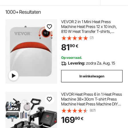
1000+
Resultaten
VEVOR 2 in 1 Mini Heat Press
Machine Heat Press 12 x 10 inch,
810 W Heat Transfer T-shirts,
onderzetters, kussens, DIY Kleine
(7)
Heat Press Transfer Press Plotter
81
90
€
Drukpersen, Shirt Press Printing
Op voorraad.
Levering:
zodra Za. Aug. 15
In winkelwagen
VEVOR Heat Press 6 in 1 Heat Press
Machine 38x30cm T-shirt Press
Machine Heat Press Machine DIY
Heat Press met digitale LED-
(67)
temperatuur- en tijdregelaar
169
90
€