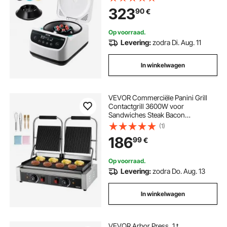
Buiscapaciteit, Instelbaar 500-4000
323
90
€
rpm, Laag Geluidsniveau voor
Laboratorium Experimenten
Op voorraad.
Levering:
zodra Di. Aug. 11
In winkelwagen
VEVOR Commerciële Panini Grill
Contactgrill 3600W voor
Sandwiches Steak Bacon
Hamburger, Sandwich Maker Press
(1)
Grill Gemaakt van roestvrij staal met
186
99
€
handvat & temperatuurregeling & 48
x 23 cm verwarmingsplaat, Panini
Press
Op voorraad.
Levering:
zodra Do. Aug. 13
In winkelwagen
VEVOR Arbor Press, 1 t