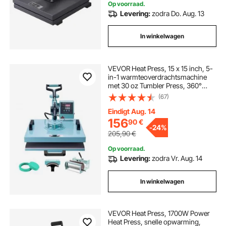
Op voorraad.
Levering:
zodra Do. Aug. 13
In winkelwagen
VEVOR Heat Press, 15 x 15 inch, 5-
in-1 warmteoverdrachtsmachine
met 30 oz Tumbler Press, 360°
wegzwenkbare T-shirtpers, digitale
(67)
nauwkeurige controle, voor T-
shirts/mokken/hoeden/borden,
Eindigt Aug. 14
groen
156
90
€
-
24%
205,90
€
Op voorraad.
Levering:
zodra Vr. Aug. 14
In winkelwagen
VEVOR Heat Press, 1700W Power
Heat Press, snelle opwarming,