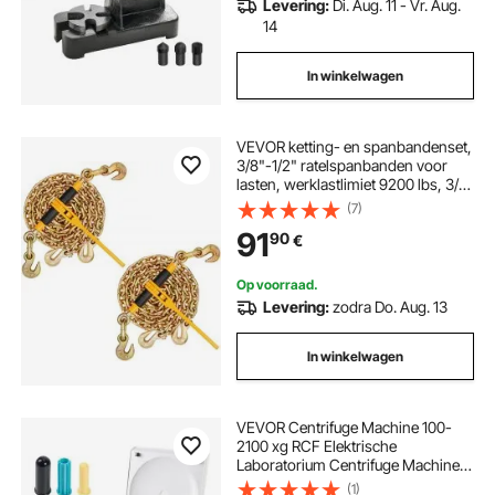
Levering:
Di. Aug. 11 - Vr. Aug.
14
In winkelwagen
VEVOR ketting- en spanbandenset,
3/8"-1/2" ratelspanbanden voor
lasten, werklastlimiet 9200 lbs, 3/8"
x 10' G80 kettingen met grijphaak,
(7)
ratelspanbanden en kettingen voor
91
90
€
vrachtwagens, vastzetten,
transporteren, slepen, set van 2
Op voorraad.
Levering:
zodra Do. Aug. 13
In winkelwagen
VEVOR Centrifuge Machine 100-
2100 xg RCF Elektrische
Laboratorium Centrifuge Machine
met 1 Rotor voor 2/5/10/15/50 ml
(1)