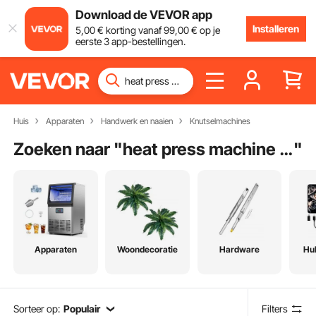
Download de VEVOR app
Installeren
5
,00
€
korting vanaf
99
,00
€
op je
eerste 3 app-bestellingen.
Huis
Apparaten
Handwerk en naaien
Knutselmachines
Zoeken naar "
heat press machine 10 in 1
"
Apparaten
Woondecoratie
Hardware
Hu
Sorteer op:
Populair
Filters