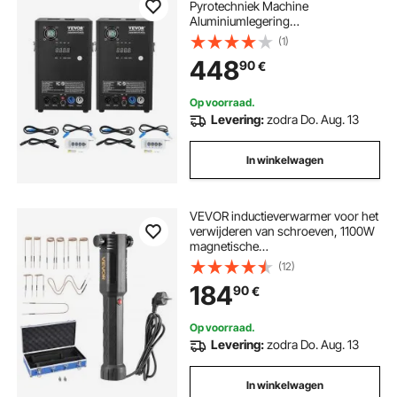
Pyrotechniek Machine
Aluminiumlegering
Vuurwerkmachine DMX Controller
(1)
Verstelbaar 2-5 m Koude
448
90
€
Vonkmachine 7 min per
oplaadbeurt Ideaal voor Bruiloften,
DJ Shows, Feesten
Op voorraad.
Levering:
zodra Do. Aug. 13
In winkelwagen
VEVOR inductieverwarmer voor het
verwijderen van schroeven, 1100W
magnetische
inductieverwarmerset, verwarmer
(12)
voor het verwijderen van roestige
184
90
€
schroeven,
autoreparatiegereedschap met 10
spoelen
Op voorraad.
Levering:
zodra Do. Aug. 13
In winkelwagen