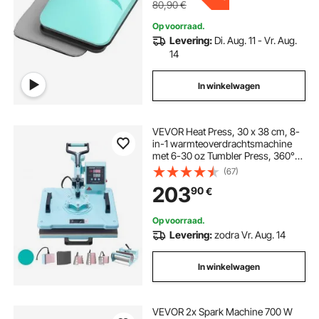
80,90
€
Op voorraad.
Levering:
Di. Aug. 11 - Vr. Aug.
14
In winkelwagen
VEVOR Heat Press, 30 x 38 cm, 8-
in-1 warmteoverdrachtsmachine
met 6-30 oz Tumbler Press, 360°
draaibare T-shirtpers, digitale
(67)
precisieregeling, voor T-
203
90
€
shirts/mokken/hoeden, groen
Op voorraad.
Levering:
zodra Vr. Aug. 14
In winkelwagen
VEVOR 2x Spark Machine 700 W