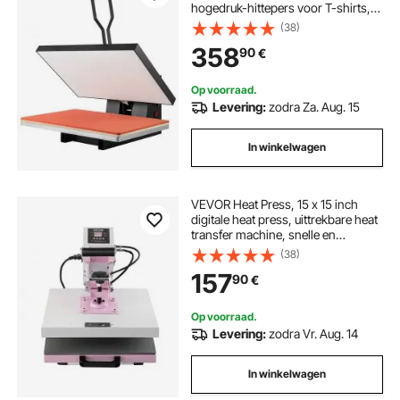
hogedruk-hittepers voor T-shirts,
digitale industriële sublimatieprinter
(38)
voor warmteoverdrachtvinyl
358
90
€
406x610mm
Op voorraad.
Levering:
zodra Za. Aug. 15
In winkelwagen
VEVOR Heat Press, 15 x 15 inch
digitale heat press, uittrekbare heat
transfer machine, snelle en
gelijkmatige verwarming, 2-laags
(38)
isolatiekatoen, heat transfer
157
90
€
machine voor T-
shirts/kussens/tassen, roze
Op voorraad.
Levering:
zodra Vr. Aug. 14
In winkelwagen