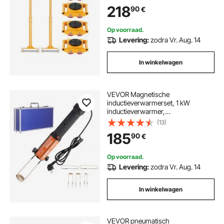
richtingswielen, Meubel Dolly,
218
90
€
Zware industriële verhuisuitrusting,
Geel
Op voorraad.
Levering:
zodra Vr. Aug. 14
In winkelwagen
VEVOR Magnetische
inductieverwarmerset, 1 kW
inductieverwarmer,
boutinductieverwarmer met 10
(13)
inductiespoelen, boutverwijderaar
185
90
€
voor inductieverwarmers voor het
verwijderen van bouten en moeren
Op voorraad.
Levering:
zodra Vr. Aug. 14
In winkelwagen
VEVOR pneumatisch