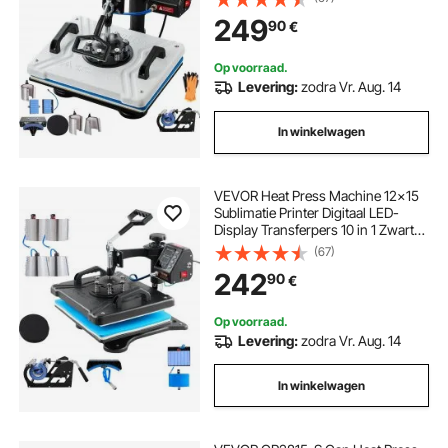
Accessoires voor Verstrekt
249
90
€
Afbeeldingen op T-
shirts/Hoeden/Borden/Bekers/Penn
en
Op voorraad.
Levering:
zodra Vr. Aug. 14
In winkelwagen
VEVOR Heat Press Machine 12x15
Sublimatie Printer Digitaal LED-
Display Transferpers 10 in 1 Zwart
Hittepers + Benodigde Accessoires
(67)
voor Verstrekt Afbeeldingen op T-
242
90
€
shirts/Hoeden/Borden/Bekers/Penn
en
Op voorraad.
Levering:
zodra Vr. Aug. 14
In winkelwagen