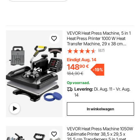
VEVOR Heat Press Machine, 5 in 1
Heat Press Printer 1000 W Heat
Transfer Machine, 29 x 38 cm
Textielpers Drukmachine 20
(67)
misschien 25 Diameter, Heat
Transfer Print Zwart 200 ℃ Kleding
Eindigt Aug. 14
Heat Press
148
90
€
-
19%
184,90
€
Op voorraad.
Levering:
Di. Aug. 11 - Vr. Aug.
14
In winkelwagen
VEVOR Heat Press Machine 1050W
Sublimatie Printer 38,5 x 29,5 x
35,5 cm Transferpers 5 in 1 met