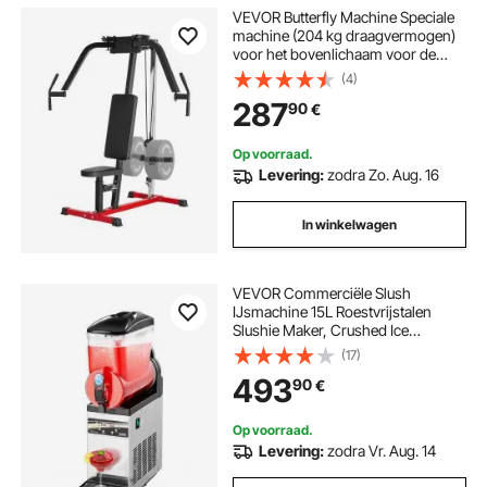
VEVOR Butterfly Machine Speciale
machine (204 kg draagvermogen)
voor het bovenlichaam voor de
homegym, verstelbaar
(4)
fitnessstation, voor spiertraining
287
90
€
(borst, rug, achterste deltoïde spier)
Op voorraad.
Levering:
zodra Zo. Aug. 16
In winkelwagen
VEVOR Commerciële Slush
IJsmachine 15L Roestvrijstalen
Slushie Maker, Crushed Ice
Machine voor 60 Glazen
(17)
Margarita's en Smoothies,
493
90
€
IJsmachine voor Thuisfeesten,
Restaurants en Cafés
Op voorraad.
Levering:
zodra Vr. Aug. 14