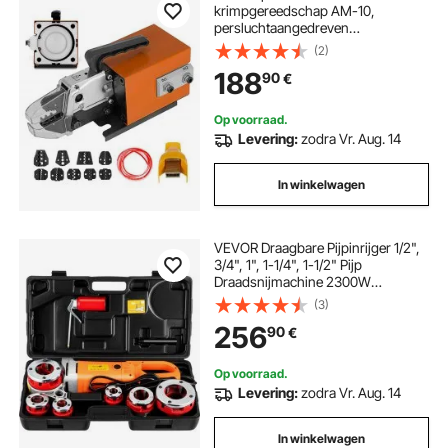
krimpgereedschap AM-10,
persluchtaangedreven
kabelschoenkrimpmachine voor
(2)
het krimpen tot 16 mm²,
188
90
€
pneumatische krimptangmachine
met 10 matrijzensets
Op voorraad.
Levering:
zodra Vr. Aug. 14
In winkelwagen
VEVOR Draagbare Pijpinrijger 1/2",
3/4", 1", 1-1/4", 1-1/2" Pijp
Draadsnijmachine 2300W
Handbediend Pijpinrijger Gemaakt
(3)
van Volledig Koperdraad met 22
256
90
€
RPM Spilsnelheid Gebruikt in de
Bouwindustrie
Op voorraad.
Levering:
zodra Vr. Aug. 14
In winkelwagen