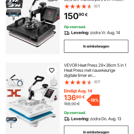
Digitale Praktische Controller,
(67)
Duurzaam en Betrouwbaar
150
90
€
Handvat, 360° Rotatieontwerp en
Isolatiekussen
Op voorraad.
Levering:
zodra Vr. Aug. 14
In winkelwagen
VEVOR Heat Press 29x38cm 5 in 1
Heat Press met nauwkeurige
digitale timer en
temperatuurregeling 360 graden,
(67)
witte Heat Press-machine voor
schoenen, T-shirts en mokken
Eindigt Aug. 14
136
90
€
-
19%
168,90
€
Op voorraad.
Levering:
zodra Do. Aug. 13
In winkelwagen