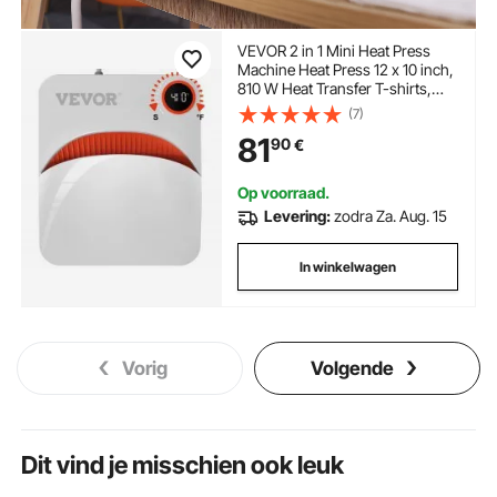
VEVOR 2 in 1 Mini Heat Press
Machine Heat Press 12 x 10 inch,
810 W Heat Transfer T-shirts,
onderzetters, kussens, DIY
(7)
Kleine Heat Press Transfer Press
81
90
€
Plotter Drukpersen, Shirt Press
Printing
Op voorraad.
Levering:
zodra Za. Aug. 15
In winkelwagen
Vorig
Volgende
Dit vind je misschien ook leuk