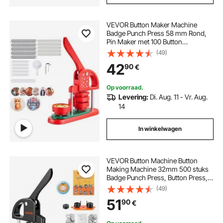
VEVOR Button Maker Machine
Badge Punch Press 58 mm Rond,
Pin Maker met 100 Button
Onderdelen & Cirkelsnijder &
(49)
Versterkte Ergonomische
42
90
€
Handgreep, DIY Badge Press
Machine Button Maker Rood
Op voorraad.
Levering:
Di. Aug. 11 - Vr. Aug.
14
In winkelwagen
VEVOR Button Machine Button
Making Machine 32mm 500 stuks
Badge Punch Press, Button Press,
DIY Badge Press Machine Button
(49)
Badge Maker voor
51
90
€
gepersonaliseerde badges inclusief
Spellbook en Circle Cutter