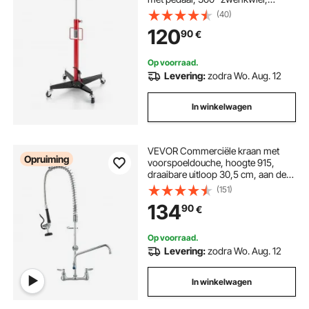
hefhoogte 112-187 cm, takel voor
(40)
garage/werkplaats Rood + Zwart
120
90
€
Op voorraad.
Levering:
zodra Wo. Aug. 12
In winkelwagen
VEVOR Commerciële kraan met
Opruiming
voorspoeldouche, hoogte 915,
draaibare uitloop 30,5 cm, aan de
muur gemonteerde keukenkraan,
(151)
messing unit met uittrekbare
134
90
€
sproeier, voor 1/2/3-cabine wastafel
Op voorraad.
Levering:
zodra Wo. Aug. 12
In winkelwagen