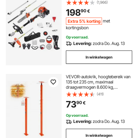
bosmaaier, kantenmaaier,
(1,966)
stoksnoeischaar, kettingzaag,
198
90
€
snoeizaag met verlengstok
Extra 5% korting
met
kortingsbon
Op voorraad.
Levering:
zodra Do. Aug. 13
In winkelwagen
VEVOR-autokrik, hoogtebereik van
135 tot 235 cm, maximaal
draagvermogen 8.600 kg,
verstelbare steunbalk,
(411)
kelderkrikpaalstang voor
73
90
€
nivellering, stalen
hefondersteuning, telescopische
krikpaal voor tijdelijke
Op voorraad.
ondersteuning
Levering:
zodra Do. Aug. 13
In winkelwagen