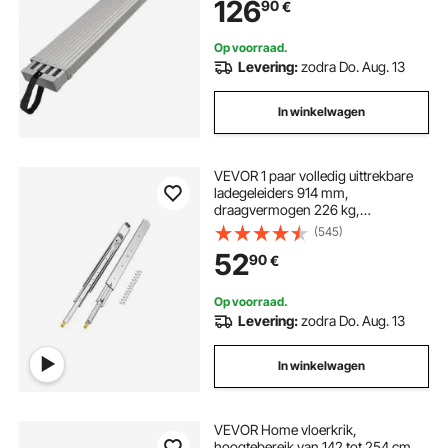
126
90
€
antislipplatform,
steigerladderaccessoires
Op voorraad.
Levering:
zodra Do. Aug. 13
In winkelwagen
VEVOR 1 paar volledig uittrekbare
ladegeleiders 914 mm,
draagvermogen 226 kg,
ladegeleider, kogellagers met slot,
(545)
zijdelings gemonteerde
52
90
€
telescopische geleiders, ideaal voor
planken, kasten, industriële lades
Op voorraad.
Levering:
zodra Do. Aug. 13
In winkelwagen
VEVOR Home vloerkrik,
hoogtebereik van 142 tot 254 cm,