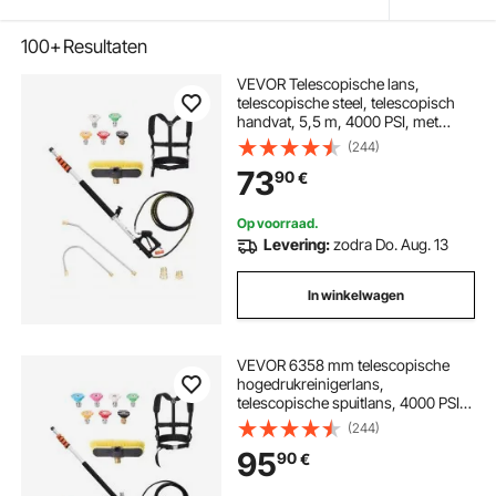
100+
Resultaten
VEVOR Telescopische lans,
telescopische steel, telescopisch
handvat, 5,5 m, 4000 PSI, met
verlengstangen voor
(244)
hogedrukreiniger, dakgootreiniger,
73
90
€
borstelkop, 5 sproeikoppen,
adapter en verstelbare steunband
Op voorraad.
Levering:
zodra Do. Aug. 13
In winkelwagen
VEVOR 6358 mm telescopische
hogedrukreinigerlans,
telescopische spuitlans, 4000 PSI
telescopische spuitlans met
(244)
verlengstangen, borstelkop,
95
90
€
draaibare koppeling, 7 sproeiers,
steunband, voor dakgoten