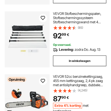
VEVOR Stofbeschermingspalen,
Stofbeschermingssysteem
Stofbeschermingswand met 4
Telescopische Staven & Draagtas, 4
(85)
Hoogte Verstelbaar Max. 3,66 m, 10
92
99
€
x 4 m Kunststoffolie, voor
Binnenhuisdecoratie en
Schilderwerkzaamheden
Op voorraad.
Levering:
zodra Do. Aug. 13
In winkelwagen
VEVOR 52cc benzinekettingzaag,
Opruiming
455 mm kettingzaag, 2,4 pk zaag
met antisliphandgreep, dubbele
brandstoftanks en
(4,245)
noodstopfunctie, max. 11.800 tpm,
87
90
€
voor houtkap, snoeien en ruimen
van bomen
Extra 4% korting
met
kortingsbon