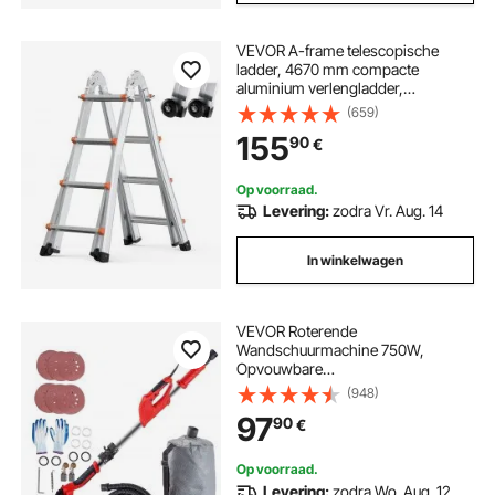
VEVOR A-frame telescopische
ladder, 4670 mm compacte
aluminium verlengladder,
multifunctionele draagbare
(659)
opvouwbare camperladder,
155
90
€
telescopische ladder voor
huiswerk, trappen, binnen- en
buitendaken, draagvermogen 150
Op voorraad.
kg
Levering:
zodra Vr. Aug. 14
In winkelwagen
VEVOR Roterende
Wandschuurmachine 750W,
Opvouwbare
Gipsplaatschuurmachine met
(948)
Telescopisch Handvat, Variabele
97
90
€
Snelheid 800–1750 RPM,
Wandschuurmachine met LED-
stripverlichting en Stofzak
Op voorraad.
Levering:
zodra Wo. Aug. 12