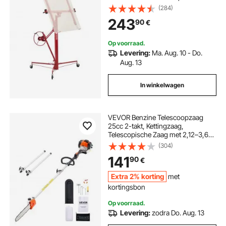
gipsplaatheffer, paneelheffer,
(284)
hijsapparatuur, gereedschap, voor
243
90
€
plafond- en wandmontage (rood)
Op voorraad.
Levering:
Ma. Aug. 10 - Do.
Aug. 13
In winkelwagen
VEVOR Benzine Telescoopzaag
25cc 2-takt, Kettingzaag,
Telescopische Zaag met 2,12–3,62
m uitschuifbare steel, 30,5 cm
(304)
zaagblad, 650 ml brandstoftank,
141
90
€
voor krachtig zagen in hoge
boomkruinen.
Extra 2% korting
met
kortingsbon
Op voorraad.
Levering:
zodra Do. Aug. 13