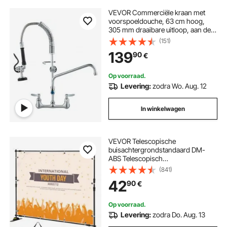
VEVOR Commerciële kraan met
voorspoeldouche, 63 cm hoog,
305 mm draaibare uitloop, aan de
muur gemonteerde keukenkraan,
(151)
messing constructie met uittrekbare
139
90
€
sproeier, voor 1/2/3-hokjes wastafel
Op voorraad.
Levering:
zodra Wo. Aug. 12
In winkelwagen
VEVOR Telescopische
buisachtergrondstandaard DM-
ABS Telescopisch
achtergrondsysteem, zwarte
(841)
achtergrondstandaard van
42
90
€
aluminium, geschikt voor
feestdagen, avondfeesten en
reclame.
Op voorraad.
Levering:
zodra Do. Aug. 13