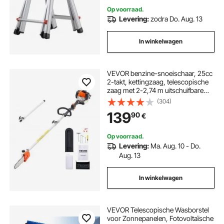
buitendaken, draagvermogen 150
Op voorraad.
kg
Levering:
zodra Do. Aug. 13
In winkelwagen
VEVOR benzine-snoeischaar, 25cc
2-takt, kettingzaag, telescopische
zaag met 2-2,74 m uitschuifbare
steel, 20,3 cm zaagblad, 650 ml
(304)
brandstoftank, voor krachtig zagen
139
90
€
in hoge boomtoppen
Op voorraad.
Levering:
Ma. Aug. 10 - Do.
Aug. 13
In winkelwagen
VEVOR Telescopische Wasborstel
voor Zonnepanelen, Fotovoltaïsche