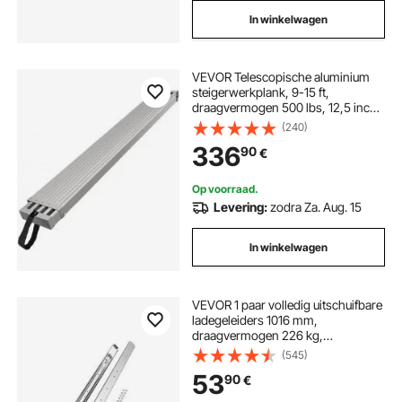
In winkelwagen
VEVOR Telescopische aluminium
steigerwerkplank, 9-15 ft,
draagvermogen 500 lbs, 12,5 inch
brede aluminium steigerplank,
(240)
uitschuifbare platformplank met
336
90
€
antislipplatform,
steigerladderaccessoire
Op voorraad.
Levering:
zodra Za. Aug. 15
In winkelwagen
VEVOR 1 paar volledig uitschuifbare
ladegeleiders 1016 mm,
draagvermogen 226 kg,
ladegeleiders, dubbel
(545)
vergrendelingsmechanisme,
53
90
€
telescopische zijdelingse geleiders
voor planken, kasten en industriële