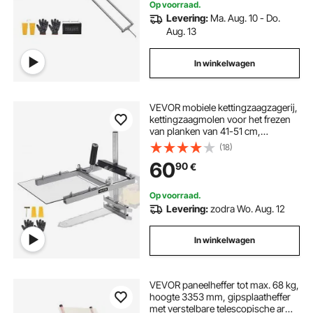
Op voorraad.
Levering:
Ma. Aug. 10 - Do.
Aug. 13
In winkelwagen
VEVOR mobiele kettingzaagzagerij,
kettingzaagmolen voor het frezen
van planken van 41-51 cm,
kettingzaag met dwarsgeleider
(18)
voor hout met beschermkap,
60
90
€
zaagdikte van 0,2-11,81 inch
Op voorraad.
Levering:
zodra Wo. Aug. 12
In winkelwagen
VEVOR paneelheffer tot max. 68 kg,
hoogte 3353 mm, gipsplaatheffer
met verstelbare telescopische arm,