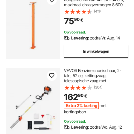
maximaal draagvermogen 8.600
kg, verstelbare steunbalk,
(411)
kelderkrik, paal voor nivellering,
75
90
€
hefondersteuning, telescopische
stalen krik voor tijdelijke
ondersteuning
Op voorraad.
Levering:
zodra Vr. Aug. 14
In winkelwagen
VEVOR Benzine snoeischaar, 2-
takt, 52 cc, kettingzaag,
telescopische zaag met
uitschuifbare steel van 2,2–2,94 m,
(304)
zaagblad van 35,6 cm,
162
90
€
brandstoftank van 850 ml, voor
krachtig en veilig zagen in hoge
Extra 2% korting
met
boomtoppen
kortingsbon
Op voorraad.
Levering:
zodra Wo. Aug. 12