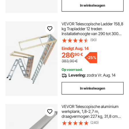
In winkelwagen
VEVOR Telescopische Ladder 158,8
kg Trapladder 12 treden
Installatiehoogte van 290 tot 300
cm of 341 tot 366 cm Opvouwbare
(90)
Ladder Aluminium + Houten
Huishoudelijke Ladder met
Eindigt Aug. 14
Hydraulisch Gedempt
286
90
€
-
25%
Afdalingsontwerp
383,90
€
Op voorraad.
Levering:
zodra Vr. Aug. 14
In winkelwagen
VEVOR Telescopische aluminium
werkplank, 1,8-2,7 m,
draagvermogen 227 kg, 31,8 cm
brede aluminium steigerplank,
(240)
uitschuifbare steigerplank met