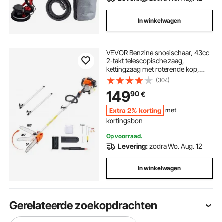
In winkelwagen
VEVOR Benzine snoeischaar, 43cc
2-takt telescopische zaag,
kettingzaag met roterende kop,
uitschuifbare steel van 2,11-3,61 m,
(304)
zaagblad van 25,4 cm,
149
90
€
brandstoftank van 850 ml, voor het
snoeien van bomen
Extra 2% korting
met
kortingsbon
Op voorraad.
Levering:
zodra Wo. Aug. 12
In winkelwagen
Gerelateerde zoekopdrachten