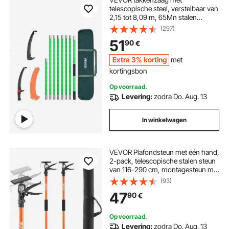
telescopische steel, verstelbaar van
telescopische ladder aluminium
2,15 tot 8,09 m, 65Mn stalen
zaagblad, lichtgewicht
(297)
glasvezelsteel, voor het snoeien
telescopische vlaggenmast aluminium
51
90
€
van hoge takken, telescopische
boomzaag voor palmen en
Extra 3% korting
met
struiken.
heggenschaar telescopisch elektrische
kortingsbon
Op voorraad.
Levering:
zodra Do. Aug. 13
heggenschaar elektrisch telescopische
In winkelwagen
VEVOR Plafondsteun met één hand,
2-pack, telescopische stalen steun
van 116-290 cm, montagesteun met
een capaciteit tot 70 kg voor het
(93)
installeren van kasten, het optillen
47
90
€
van gipsplaten en vrachtpalen
Op voorraad.
Levering:
zodra Do. Aug. 13