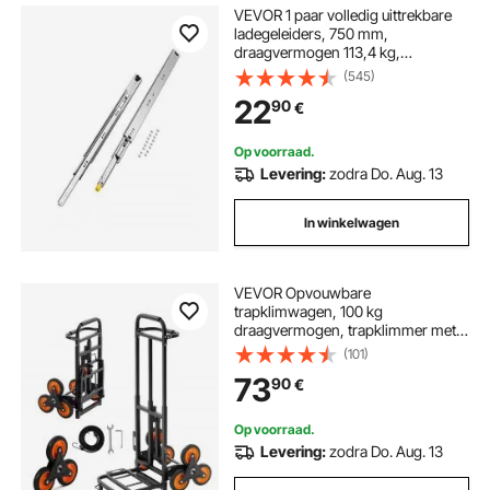
VEVOR 1 paar volledig uittrekbare
ladegeleiders, 750 mm,
draagvermogen 113,4 kg,
ladegeleiders, kogelgelagerd met
(545)
slot, zijdelings gemonteerde
22
90
€
telescopische geleiders, ideaal voor
kasten, industriële lades
Op voorraad.
Levering:
zodra Do. Aug. 13
In winkelwagen
VEVOR Opvouwbare
trapklimwagen, 100 kg
draagvermogen, trapklimmer met
telescopische handgreep, 6 wielen
(101)
en 2 spanbanden, transportkar,
73
90
€
trapklimwagen, stapelbare handkar
voor huishoudelijk gebruik,
boodschappen en opslag
Op voorraad.
Levering:
zodra Do. Aug. 13