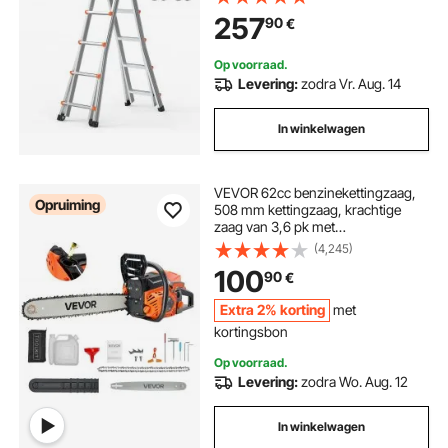
Trapladder, Aanleunladder voor
257
90
€
Huiswerk, Trappen, Binnen- &
Buitendaken, Draagvermogen 150
kg
Op voorraad.
Levering:
zodra Vr. Aug. 14
In winkelwagen
VEVOR 62cc benzinekettingzaag,
Opruiming
508 mm kettingzaag, krachtige
zaag van 3,6 pk met
antisliphandgreep, twee
(4,245)
brandstoftanks en
100
90
€
noodstopfunctie, max. 11.800 tpm,
voor houtkap, snoeien en ruimen
Extra 2% korting
met
van bomen
kortingsbon
Op voorraad.
Levering:
zodra Wo. Aug. 12
In winkelwagen