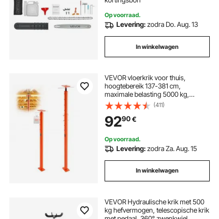
Op voorraad.
Levering:
zodra Do. Aug. 13
In winkelwagen
VEVOR vloerkrik voor thuis,
hoogtebereik 137-381 cm,
maximale belasting 5000 kg,
verstelbare steunbalk, kelderkrik,
(411)
paal voor nivellering,
92
90
€
hefondersteuning, telescopische
stalen krik voor tijdelijke
ondersteuning
Op voorraad.
Levering:
zodra Za. Aug. 15
In winkelwagen
VEVOR Hydraulische krik met 500
kg hefvermogen, telescopische krik
met pedaal, 360° zwenkwiel,