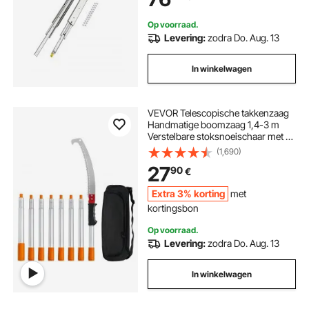
met kogellagers en vergrendeling
Op voorraad.
Levering:
zodra Do. Aug. 13
In winkelwagen
VEVOR Telescopische takkenzaag
Handmatige boomzaag 1,4-3 m
Verstelbare stoksnoeischaar met 8
stangen Snoeischaar Telescopisch
(1,690)
blad van koolstofstaal Bereik tot
27
90
€
298 cm voor het snoeien van
takken, struiken en stammen
Extra 3% korting
met
kortingsbon
Op voorraad.
Levering:
zodra Do. Aug. 13
In winkelwagen