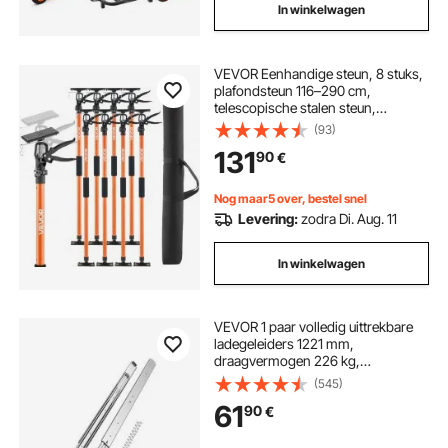
In winkelwagen
VEVOR Eenhandige steun, 8 stuks,
plafondsteun 116–290 cm,
telescopische stalen steun,
montagesteun met een
(93)
draagvermogen tot 70 kg voor het
131
90
€
installeren van kasten, het tillen van
gipsplaten en het gebruik van
laadstangen.
Nog maar5 over, bestel snel
Levering:
zodra Di. Aug. 11
In winkelwagen
VEVOR 1 paar volledig uittrekbare
ladegeleiders 1221 mm,
draagvermogen 226 kg,
ladegeleiders, kogellagers met slot,
(545)
zijdelings gemonteerde
61
90
€
telescopische geleiders voor
planken, kasten, industriële lades