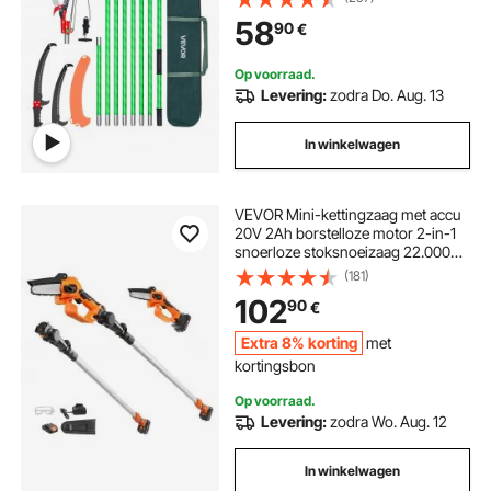
glasvezelstok, telescopische
58
90
€
boomzaag voor het snoeien van
hoge takken, (incl. boomschaar)
Op voorraad.
Levering:
zodra Do. Aug. 13
In winkelwagen
VEVOR Mini-kettingzaag met accu
20V 2Ah borstelloze motor 2-in-1
snoerloze stoksnoeizaag 22.000
tpm kettingzaag elektrisch,
(181)
telescopische heggenschaar
102
90
€
snoeizaag met telescopische
handgreep Verlenglengte tot 2,43
Extra 8% korting
met
m
kortingsbon
Op voorraad.
Levering:
zodra Wo. Aug. 12
In winkelwagen