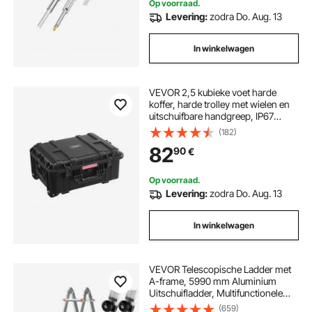
Op voorraad.
Levering:
zodra Do. Aug. 13
In winkelwagen
VEVOR 2,5 kubieke voet harde
koffer, harde trolley met wielen en
uitschuifbare handgreep, IP67
waterdichte beschermhoes met 4
(182)
clips, 4 hangslotgaten en
82
90
€
schuimrubberen inzetstuk
Op voorraad.
Levering:
zodra Do. Aug. 13
In winkelwagen
VEVOR Telescopische Ladder met
A-frame, 5990 mm Aluminium
Uitschuifladder, Multifunctionele
Ladder, Opvouwbare Ladder,
(659)