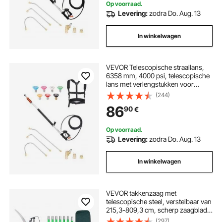
Op voorraad.
Levering:
zodra Do. Aug. 13
In winkelwagen
VEVOR Telescopische straallans,
6358 mm, 4000 psi, telescopische
lans met verlengstukken voor
hogedrukreinigers,
(244)
dakgootreiniger, draaibare
86
90
€
koppeling, 7 sproeikoppen en
verstelbare steunband
Op voorraad.
Levering:
zodra Do. Aug. 13
In winkelwagen
VEVOR takkenzaag met
telescopische steel, verstelbaar van
215,3-809,3 cm, scherp zaagblad
van 65Mn staal, lichtgewicht
(297)