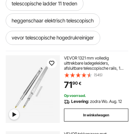
telescopische ladder 11 treden
heggenschaar elektrisch telescopisch
vevor telescopische hogedrukreiniger
telescopische stokzaag vevor
VEVOR 1321 mm volledig
uittrekbare ladegeleiders,
afsluitbare telescopische rails, 1
vevor telescopische snoeizaag
paar, draagvermogen 226,8 kg,
(545)
zijdelings gemonteerde glijrail met
71
90
€
kogellagers en vergrendeling
vevor telescopische verlengstuk
Op voorraad.
Levering:
zodra Wo. Aug. 12
telescopische vouwladder aluminium
In winkelwagen
telescopische elektrische heggenschaar
VEVOR takkenzaag met