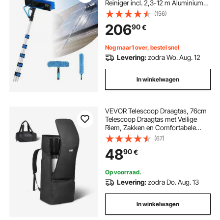
Reiniger incl. 2,3-12 m Aluminium
Telescoop, 20 m Wateraansluiting,
(156)
180° Borstel, Raamwisser,
206
90
€
Zeepdispenser, Reinigingsset voor
Zonnepanelen, Ramen en
Terrasdaken
Nog maar1 over, bestel snel
Levering:
zodra Wo. Aug. 12
In winkelwagen
VEVOR Telescoop Draagtas, 76cm
Telescoop Draagtas met Veilige
Riem, Zakken en Comfortabele
Schouderbanden,
(67)
Schokabsorberende Telescoop
48
90
€
Draagtas voor Optische Buis en
Statief, Contragewicht Tas
Op voorraad.
Levering:
zodra Do. Aug. 13
In winkelwagen