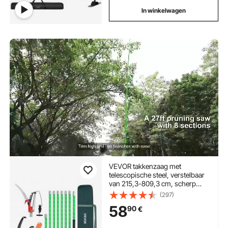
In winkelwagen
VEVOR takkenzaag met
telescopische steel, verstelbaar
van 215,3-809,3 cm, scherp
zaagblad van 65Mn staal,
(297)
lichtgewicht glasvezelstok,
58
90
€
telescopische boomzaag voor
het snoeien van hoge takken,
(incl. boomschaar)