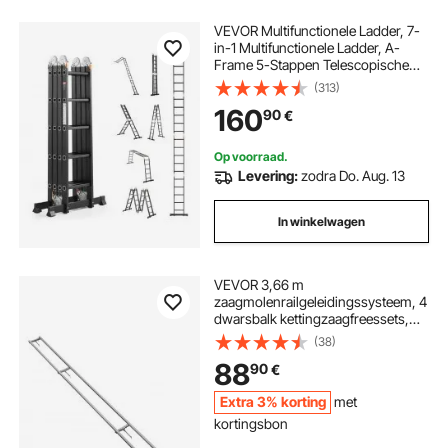
VEVOR Multifunctionele Ladder, 7-
in-1 Multifunctionele Ladder, A-
Frame 5-Stappen Telescopische
Ladder, Ladderframe 5800 mm,
(313)
Verstelbare Zware Ladder,
160
90
€
Draagvermogen 150 kg voor
Buitenhuis
Op voorraad.
Levering:
zodra Do. Aug. 13
In winkelwagen
VEVOR 3,66 m
zaagmolenrailgeleidingssysteem, 4
dwarsbalk kettingzaagfreessets,
aluminium zaagfreesrailsysteem
(38)
voor kettingzaag, 2 wiggen,
88
90
€
railfreesgeleiderset voor
bouwvakkers en houtbewerkers
Extra 3% korting
met
kortingsbon