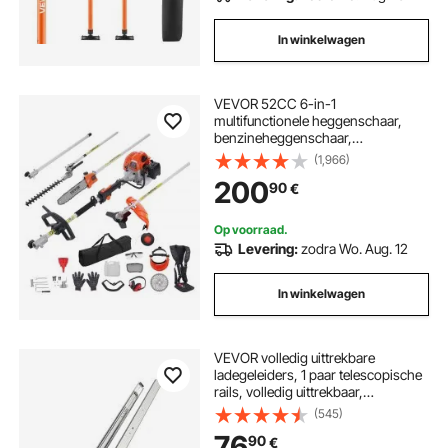
In winkelwagen
VEVOR 52CC 6-in-1
multifunctionele heggenschaar,
benzineheggenschaar,
onkruidverdelger, draadtrimmer,
(1,966)
bosmaaier, kantenmaaier,
200
90
€
stoksnoeischaar, kettingzaag,
snoeizaag met verlengstok
Op voorraad.
Levering:
zodra Wo. Aug. 12
In winkelwagen
VEVOR volledig uittrekbare
ladegeleiders, 1 paar telescopische
rails, volledig uittrekbaar,
ladegeleider van 1524 mm,
(545)
draagvermogen van 226,8 kg,
76
90
€
zijdelings gemonteerde schuifrail