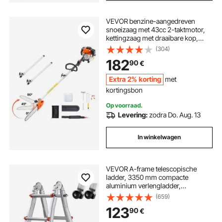
VEVOR benzine-aangedreven
snoeizaag met 43cc 2-taktmotor,
kettingzaag met draaibare kop,
telescopische zaag met
(304)
uitschuifbare steel van 2,16-3,66 m,
182
90
€
zaagblad van 25,4 cm,
brandstoftank van 850 ml, voor het
Extra 2% korting
met
snoeien van bomen.
kortingsbon
Op voorraad.
Levering:
zodra Do. Aug. 13
In winkelwagen
VEVOR A-frame telescopische
ladder, 3350 mm compacte
aluminium verlengladder,
multifunctionele draagbare
(659)
opvouwbare camperladder,
123
90
€
telescopische ladder voor
huiswerk, trappen, binnen- en