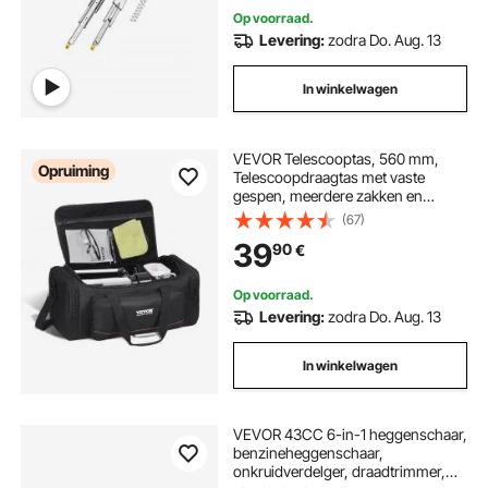
lades
Op voorraad.
Levering:
zodra Do. Aug. 13
In winkelwagen
VEVOR Telescooptas, 560 mm,
Opruiming
Telescoopdraagtas met vaste
gespen, meerdere zakken en
verwijderbare verdeler voor
(67)
telescopen, Telescoopdraagtas
39
90
€
voor het bevestigen van optische
buis en statief
Op voorraad.
Levering:
zodra Do. Aug. 13
In winkelwagen
VEVOR 43CC 6-in-1 heggenschaar,
benzineheggenschaar,
onkruidverdelger, draadtrimmer,