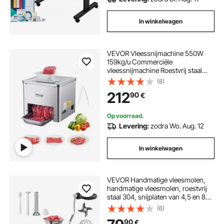
In winkelwagen
VEVOR Vleessnijmachine 550W
159kg/u Commerciële
vleessnijmachine Roestvrij staal
(3,5 mm dik), Elektrische
(8)
voedselsnijmachine voor
212
90
€
restaurants en supermarkten
Op voorraad.
Levering:
zodra Wo. Aug. 12
In winkelwagen
VEVOR Handmatige vleesmolen,
handmatige vleesmolen, roestvrij
staal 304, snijplaten van 4,5 en 8
mm, handmatige vleesverwerker
(6)
met worstbuis, geschikt voor het
90
€
malen van vlees en groenten en het