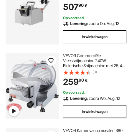
lengte van 0,1-99999,9 mm,
507
90
€
buizensnijder voor krimpkousen,
glasvezelbuizen, kabels en
wasbuizen
Op voorraad.
Levering:
zodra Do. Aug. 13
In winkelwagen
VEVOR Commerciële
Vleessnijmachine 240W,
Elektrische Snijmachine met 25,4
cm lang koolstofstalen mes,
(3)
instelbare dikte van 0-12 mm voor
259
90
€
vlees, kaas, groenten, enz.
Op voorraad.
Levering:
zodra Wo. Aug. 12
In winkelwagen
VEVOR Kamer vacuümsealer, 380