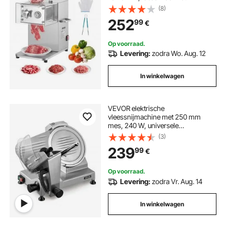
versnipperen van vlees zonder bot
(8)
en zachte groenten, Snijmachine
252
99
€
voor keuken, restaurant en
supermarkt
Op voorraad.
Levering:
zodra Wo. Aug. 12
In winkelwagen
VEVOR elektrische
vleessnijmachine met 250 mm
mes, 240 W, universele
vleessnijmachine met
(3)
geïntegreerde slijper en instelbare
239
99
€
snijdikte van 0-12 mm, voor
bevroren vlees en ham.
Op voorraad.
Levering:
zodra Vr. Aug. 14
In winkelwagen