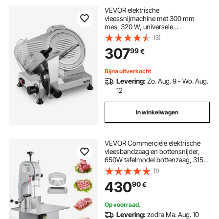
VEVOR elektrische
vleessnijmachine met 300 mm
mes, 320 W, universele
vleessnijmachine met
(3)
geïntegreerde slijper en instelbare
307
99
€
snijdikte van 0-15 mm, voor
bevroren vlees en ham.
Bijna uitverkocht
Levering:
Zo. Aug. 9 - Wo. Aug.
12
In winkelwagen
VEVOR Commerciële elektrische
vleesbandzaag en bottensnijder,
650W tafelmodel bottenzaag, 315 x
460 mm werkblad, snijmachine
(1)
voor bevroren vlees (varkens- en
430
90
€
rundvlees), zilverkleurig
Op voorraad.
Levering:
zodra Ma. Aug. 10