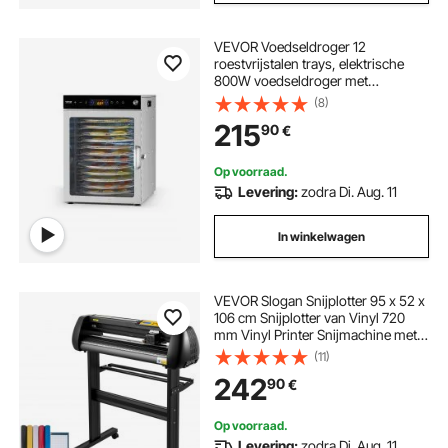
VEVOR Voedseldroger 12
roestvrijstalen trays, elektrische
800W voedseldroger met
instelbare temperatuur, vriesdroger
(8)
voor gedroogd vlees, fruit,
215
90
€
groenten, kruiden en
hondensnoepjes
Op voorraad.
Levering:
zodra Di. Aug. 11
In winkelwagen
VEVOR Slogan Snijplotter 95 x 52 x
106 cm Snijplotter van Vinyl 720
mm Vinyl Printer Snijmachine met
LED Digitaal Paneel, USB- en COM-
(11)
interface voor Gravures
242
90
€
Beletteringsfolie met
Warmteoverdracht enz
Op voorraad.
Levering:
zodra Di. Aug. 11