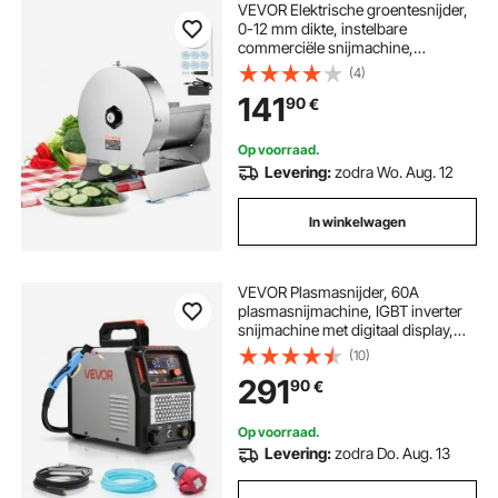
VEVOR Elektrische groentesnijder,
0-12 mm dikte, instelbare
commerciële snijmachine,
handmatige roestvrijstalen
(4)
voedselsnijder, snijmachine, voor
141
90
€
aardappelen, citroenen, tomaten,
appels
Op voorraad.
Levering:
zodra Wo. Aug. 12
In winkelwagen
VEVOR Plasmasnijder, 60A
plasmasnijmachine, IGBT inverter
snijmachine met digitaal display,
2T/4T-functie en instelbare PA/PT-
(10)
tijd voor industrieel gebruik (400V
291
90
€
3-fase)
Op voorraad.
Levering:
zodra Do. Aug. 13