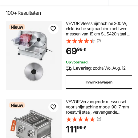
100+
Resultaten
VEVOR Vleessnijmachine 200 W,
Nieuw
elektrische snijmachine met twee
messen van 19 cm SUS420 staal en
een snijdikte van 0–15 mm,
(7)
universele snijmachine voor
69
99
€
diepvriesvlees, ham, stokbrood en
biefstuk.
Op voorraad.
Levering:
zodra Wo. Aug. 12
In winkelwagen
VEVOR Vervangende messenset
Nieuw
voor snijmachine model 90, 7 mm
roestvrij staal, vervangende
messen voor professionele
(2)
vleessnijmachines, kamvormige
111
99
€
messenset geschikt voor vlees
zonder bot en zachte groenten.