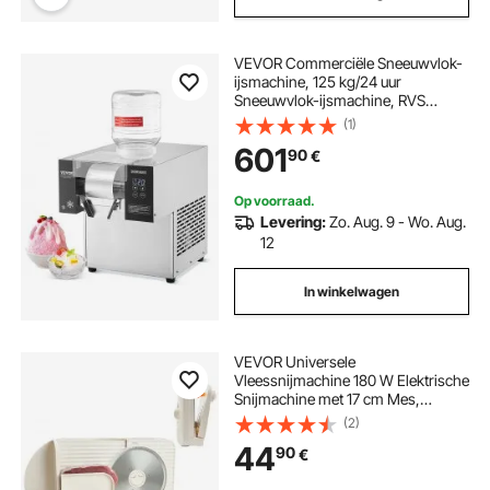
VEVOR Commerciële Sneeuwvlok-
ijsmachine, 125 kg/24 uur
Sneeuwvlok-ijsmachine, RVS
ijsschaaf, Elektrische
(1)
sneeuwkegelmaker met
601
90
€
luchtkoelsysteem en touchscreen
Op voorraad.
Levering:
Zo. Aug. 9 - Wo. Aug.
12
In winkelwagen
VEVOR Universele
Vleessnijmachine 180 W Elektrische
Snijmachine met 17 cm Mes,
Vleessnijmachine met Instelbare
(2)
Dikte van 0–15 mm, voor
44
90
€
Diepvriesvlees, Ham, Biefstuk