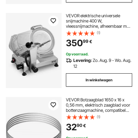
VEVOR elektrische universele
snijmachine 400 W,
vleessnijmachine, afneembaar mes
van 30 cm van koolstofstaal en
(1)
opvangbak, instelbare snijdikte van
350
99
€
0–15 mm, voor bevroren vlees,
ham en stokbrood.
Op voorraad.
Levering:
Zo. Aug. 9 - Wo. Aug.
12
In winkelwagen
VEVOR Botzaagblad 1650 x 16 x
0,56 mm, elektrisch zaagblad voor
bottenzaagmachine, compatibel
met modellen HC-210, HC-250,
(1)
YF-400A HC-280, harde botten,
32
90
€
bevroren vlees, vis, enz.