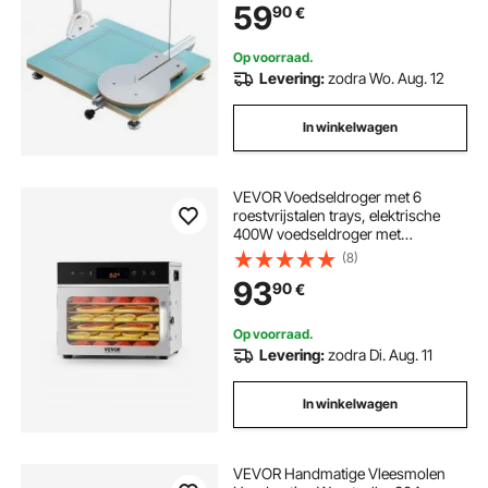
59
90
€
35,5 cm
Op voorraad.
Levering:
zodra Wo. Aug. 12
In winkelwagen
VEVOR Voedseldroger met 6
roestvrijstalen trays, elektrische
400W voedseldroger met
instelbare temperatuur, vriesdroger
(8)
voor gedroogd vlees, fruit,
93
90
€
groenten, kruiden en
hondensnoepjes
Op voorraad.
Levering:
zodra Di. Aug. 11
In winkelwagen
VEVOR Handmatige Vleesmolen