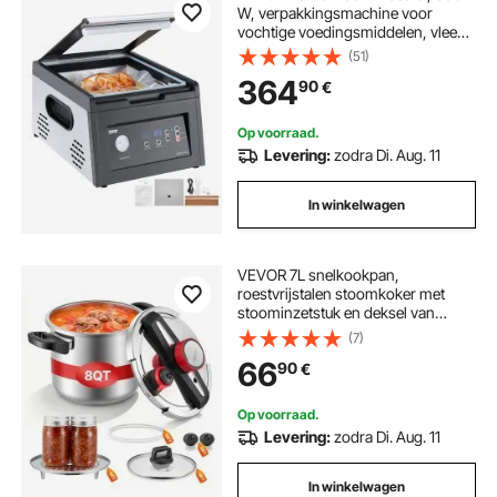
W, verpakkingsmachine voor
vochtige voedingsmiddelen, vlees,
compact ontwerp, ideale
(51)
commerciële vacuümsealer voor
364
90
€
professioneel en thuisgebruik
Op voorraad.
Levering:
zodra Di. Aug. 11
In winkelwagen
VEVOR 7L snelkookpan,
roestvrijstalen stoomkoker met
stoominzetstuk en deksel van
gehard glas, en 3 drukstanden voor
(7)
vlees, bonen, rijst, soepen en
66
90
€
sauzen. Snelkookpan tot 100 kPa.
Op voorraad.
Levering:
zodra Di. Aug. 11
In winkelwagen