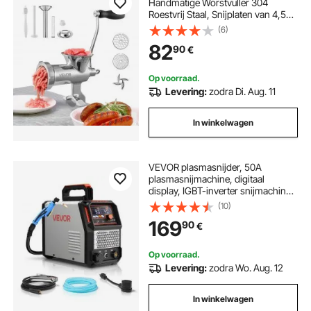
Handmatige Worstvuller 304
Roestvrij Staal, Snijplaten van 4,5
en 8 mm Handmatige Vleesmolen
(6)
Vleesmachine met Worstbuis,
82
90
€
Geschikt voor het Malen van Vlees
en het Vullen van Worst Zilver
Op voorraad.
Levering:
zodra Di. Aug. 11
In winkelwagen
VEVOR plasmasnijder, 50A
plasmasnijmachine, digitaal
display, IGBT-inverter snijmachine
met 2T/4T-functie en instelbare
(10)
PA/PT-tijd, ideaal voor
169
90
€
thuisreparaties en werkplaatsen.
Op voorraad.
Levering:
zodra Wo. Aug. 12
In winkelwagen