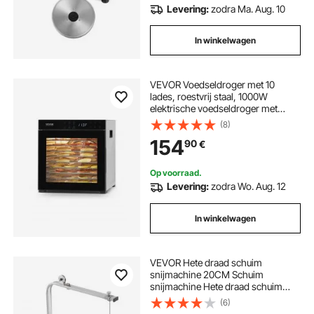
Levering:
zodra Ma. Aug. 10
In winkelwagen
VEVOR Voedseldroger met 10
lades, roestvrij staal, 1000W
elektrische voedseldroger met
instelbare temperatuur, vriesdroger
(8)
voor gedroogd vlees, fruit,
154
90
€
groenten, kruiden en
hondensnoepjes
Op voorraad.
Levering:
zodra Wo. Aug. 12
In winkelwagen
VEVOR Hete draad schuim
snijmachine 20CM Schuim
snijmachine Hete draad schuim
snijder Verstelbare temperatuur
(6)
geschaalde werkbank 77 x 36 x