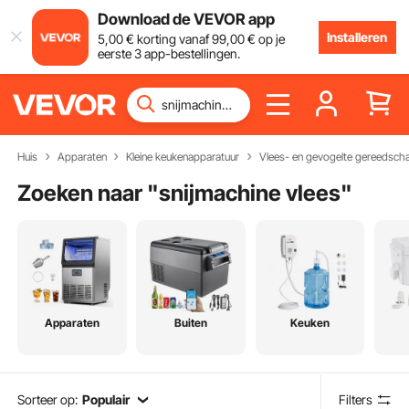
Download de VEVOR app
Installeren
5
,00
€
korting vanaf
99
,00
€
op je
eerste 3 app-bestellingen.
Huis
Apparaten
Kleine keukenapparatuur
Vlees- en gevogelte gereedsch
Zoeken naar "
snijmachine vlees
"
Apparaten
Buiten
Keuken
Sorteer op:
Populair
Filters