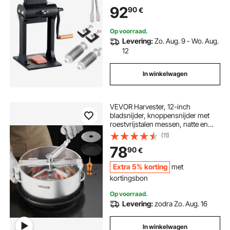
Steakvermalser voor Kip Rundvlees
92
90
€
Varkensvlees Steak Keuken Thuis
Restaurant Kookaccessoires
Op voorraad.
Levering:
Zo. Aug. 9 - Wo. Aug.
12
In winkelwagen
VEVOR Harvester, 12-inch
bladsnijder, knoppensnijder met
roestvrijstalen messen, natte en
droge hydrocultuur snijmachine
(11)
met schaal, bladkomtrimmer voor
78
90
€
plantknoppen en bloemen
Extra 5% korting
met
kortingsbon
Op voorraad.
Levering:
zodra Zo. Aug. 16
In winkelwagen