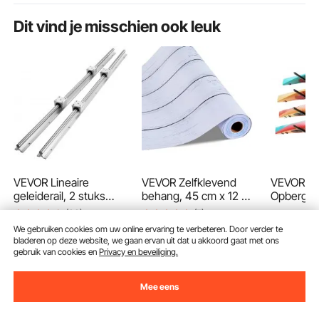
Dit vind je misschien ook leuk
VEVOR Lineaire
VEVOR Zelfklevend
VEVOR Ka
geleiderail, 2 stuks
behang, 45 cm x 12 m,
Opbergre
SBR20-800mm
Muurbehang,
Wandmont
(22)
(7)
67
99
€
koolstofstalen
Zelfklevende folie met
Kajaks/Ka
We gebruiken cookies om uw online ervaring te verbeteren. Door verder te
17
90
€
aluminium geleiderail
witte houtstructuur,
rds/Supp
Eindigt Aug. 24
bladeren op deze website, we gaan ervan uit dat u akkoord gaat met ons
met 4 stuks SBR20UU
Waterdicht,
Kleine Bo
38
90
€
gebruik van cookies en
Privacy en beveiliging.
-
5%
glijblokken, lineair
Meubelfolie,
Kajaksta
40
,90
€
lagerblok, CNC-
Decoratieve vinylrol
een draa
Mee eens
onderdelen voor 3D-
voor slaapkamer,
van 136 k
printer, frezen/draaien
keuken, kantoor,
Kajak Opb
In winkelwagen
In winkelwagen
In w
badkamer, meubels
Garage e