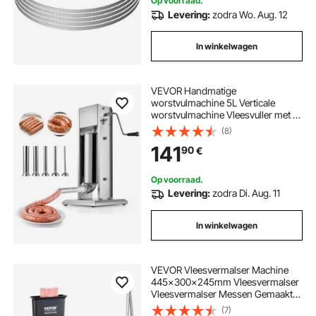
Op voorraad.
Levering:
zodra Wo. Aug. 12
In winkelwagen
VEVOR Handmatige
worstvulmachine 5L Verticale
worstvulmachine Vleesvuller met 2
snelheden (snel/langzaam),
(8)
Robuuste roestvrijstalen vuller met
141
90
€
5 worstvulbuizen, Vleesvulling
Op voorraad.
Levering:
zodra Di. Aug. 11
In winkelwagen
VEVOR Vleesvermalser Machine
445x300x245mm Vleesvermalser
Vleesvermalser Messen Gemaakt
van 420 Roestvrij Staal
(7)