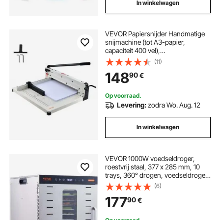
In winkelwagen
VEVOR Papiersnijder Handmatige
snijmachine (tot A3-papier,
capaciteit 400 vel),
Papiersnijmachine Hefboomsnijder,
(11)
Guillotineschaar voor papier
148
90
€
Hoogste precisie Kantoor Thuis
School
Op voorraad.
Levering:
zodra Wo. Aug. 12
In winkelwagen
VEVOR 1000W voedseldroger,
roestvrij staal, 377 x 285 mm, 10
trays, 360° drogen, voedseldroger,
temperatuurregeling, timer van 0,5
(6)
tot 48 uur,
177
90
€
oververhittingsbeveiliging,
receptenboekje voor vlees, fruit en
groenten