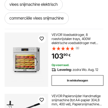
vlees snijmachine elektrisch
commerciële vlees snijmachine
groente snijmachine handmatig
VEVOR Voedseldroger, 8
roestvrijstalen trays, 400W
elektrische voedseldroger met
snijmachine metaal
snijmachine machine
instelbare temperatuur, verwarmde
(8)
voedseldroger voor gedroogd
103
90
€
vlees, fruit, groenten, kruiden en
hondensnoepjes
automatisch snijmachine
Op voorraad.
Levering:
zodra Wo. Aug. 12
ideaal snijmachine
snijmachine staal
In winkelwagen
Commerciële Snijmachine
VEVOR Papiersnijder Handmatige
snijmachine (tot A4-papier 304,8
snijmachine handmatig
l snijmachine
mm, 400 vel), Papiersnijmachine