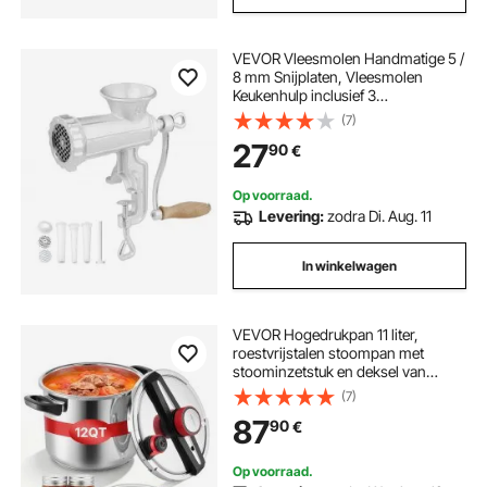
VEVOR Vleesmolen Handmatige 5 /
8 mm Snijplaten, Vleesmolen
Keukenhulp inclusief 3
Worstvulbuizen & Duwstang
(7)
Vleesmachine Vleesmolen
27
90
€
Gehaktworstvuller Gemakkelijk
schoon te maken Vleesmolen
Op voorraad.
Levering:
zodra Di. Aug. 11
In winkelwagen
VEVOR Hogedrukpan 11 liter,
roestvrijstalen stoompan met
stoominzetstuk en deksel van
gehard glas, en 3 drukstanden voor
(7)
vlees, bonen, rijst, soepen en
87
90
€
sauzen. Hogedrukpan tot 100 kPa.
Op voorraad.