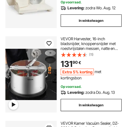
Op voorraad.
Levering:
zodra Wo. Aug. 12
In winkelwagen
VEVOR Harvester, 16-inch
bladsnijder, knoppensnijder met
roestvrijstalen messen, natte en
droge hydrocultuur snijmachine
(11)
met schaal, bladkomtrimmer voor
131
90
€
plantknoppen en bloemen
Extra 5% korting
met
kortingsbon
Op voorraad.
Levering:
zodra Do. Aug. 13
In winkelwagen
VEVOR Kamer Vacuüm Sealer, DZ-