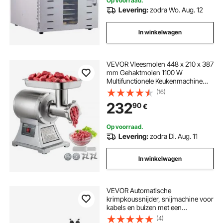
Op voorraad.
Levering:
zodra Wo. Aug. 12
In winkelwagen
VEVOR Vleesmolen 448 x 210 x 387
mm Gehaktmolen 1100 W
Multifunctionele Keukenmachine
Vlees van Roestvrij Staal met 193
(16)
r/min Snelheid, Complete
232
90
€
Accessoires, voor Restaurants
Supermarkten Slagerijen
Op voorraad.
Levering:
zodra Di. Aug. 11
In winkelwagen
VEVOR Automatische
krimpkoussnijder, snijmachine voor
kabels en buizen met een
snijbreedte van 1-85 mm, een
(4)