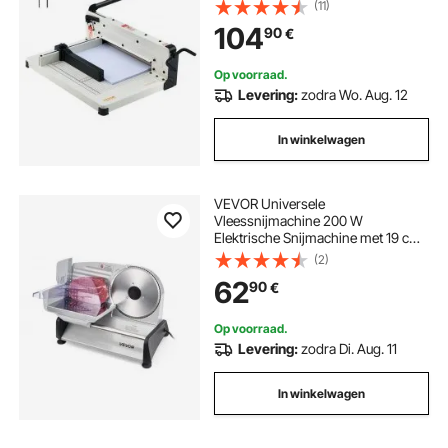
Hefboomsnijder, Guillotineschaar
(11)
voor papier Hoogste precisie
snijmachine roestvrijstaal
104
90
€
Kantoor Thuis School Wit
Op voorraad.
roestvrijstalen snijmachine
Levering:
zodra Wo. Aug. 12
In winkelwagen
elektrisch snijmachine
VEVOR Universele
Vleessnijmachine 200 W
Elektrische Snijmachine met 19 cm
Mes, Vleessnijmachine met
(2)
instelbare dikte van 0–15 mm, voor
62
90
€
Diepvriesvlees, Ham, Biefstuk
Op voorraad.
Levering:
zodra Di. Aug. 11
In winkelwagen