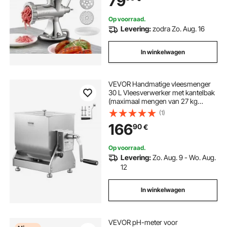
79
vullen van worsten, zilver
Op voorraad.
Levering:
zodra Zo. Aug. 16
In winkelwagen
VEVOR Handmatige vleesmenger
30 L Vleesverwerker met kantelbak
(maximaal mengen van 27 kg
vlees), vleesmenger worstmenger
(1)
met reductietandwiel, handmixer
166
90
€
voor gehakt
Op voorraad.
Levering:
Zo. Aug. 9 - Wo. Aug.
12
In winkelwagen
VEVOR pH-meter voor