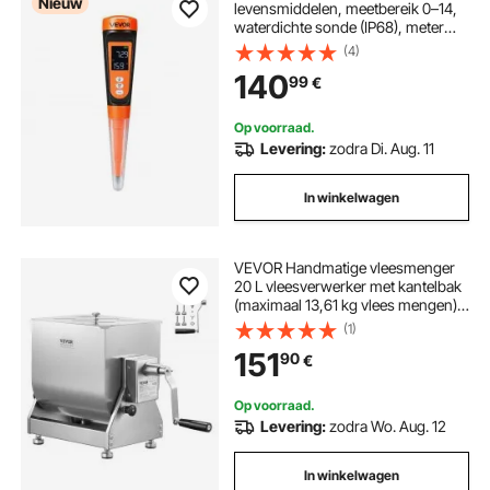
Nieuw
levensmiddelen, meetbereik 0–14,
waterdichte sonde (IP68), meter
met automatische
(4)
temperatuurcompensatie,
140
99
€
kalibratiepoeder, voor
voedselfermentatie, deeg en vlees
Op voorraad.
Levering:
zodra Di. Aug. 11
In winkelwagen
VEVOR Handmatige vleesmenger
20 L vleesverwerker met kantelbak
(maximaal 13,61 kg vlees mengen),
vleesmenger worstmenger met
(1)
reductietandwiel, handmixer voor
151
90
€
gehakt
Op voorraad.
Levering:
zodra Wo. Aug. 12
In winkelwagen