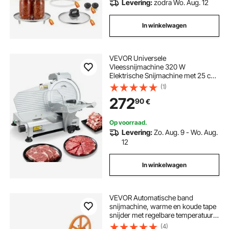
Levering:
zodra Wo. Aug. 12
In winkelwagen
VEVOR Universele
Vleessnijmachine 320 W
Elektrische Snijmachine met 25 cm
Mes, Vleessnijmachine met
(1)
instelbare dikte van 0-10 mm, voor
272
90
€
Diepvriesvlees, Ham, Biefstuk
Op voorraad.
Levering:
Zo. Aug. 9 - Wo. Aug.
12
In winkelwagen
VEVOR Automatische band
snijmachine, warme en koude tape
snijder met regelbare temperatuur
en LCD-scherm, rits tape snijder
(4)