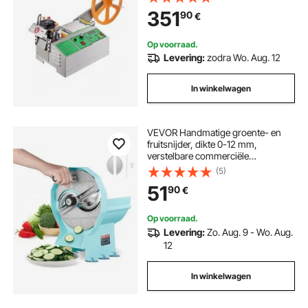
voor nylon banden, elastiekjes,
351
90
€
schoenveters
Op voorraad.
Levering:
zodra Wo. Aug. 12
In winkelwagen
VEVOR Handmatige groente- en
fruitsnijder, dikte 0-12 mm,
verstelbare commerciële
snijmachine, dubbele
(5)
invoeropeningen, voedselsnijder
51
90
€
met roestvrijstalen mes voor
komkommers, citroenen, tomaten
Op voorraad.
Levering:
Zo. Aug. 9 - Wo. Aug.
12
In winkelwagen