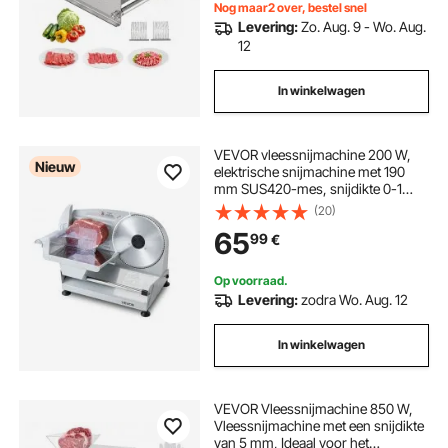
Nog maar2 over, bestel snel
Levering:
Zo. Aug. 9 - Wo. Aug.
12
In winkelwagen
VEVOR vleessnijmachine 200 W,
Nieuw
elektrische snijmachine met 190
mm SUS420-mes, snijdikte 0-1
mm, universele snijmachine voor
(20)
bevroren vlees, ham, stokbrood en
65
99
€
biefstuk.
Op voorraad.
Levering:
zodra Wo. Aug. 12
In winkelwagen
VEVOR Vleessnijmachine 850 W,
Vleessnijmachine met een snijdikte
van 5 mm, Ideaal voor het