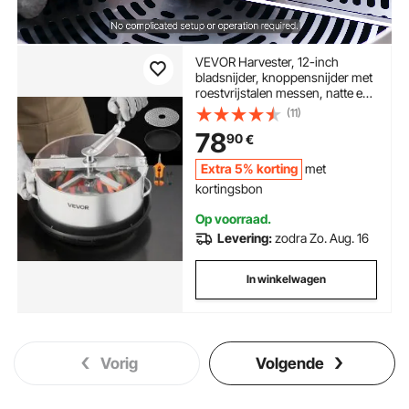
VEVOR Harvester, 12-inch
bladsnijder, knoppensnijder met
roestvrijstalen messen, natte en
droge hydrocultuur snijmachine
(11)
met schaal, bladkomtrimmer
78
90
€
voor plantknoppen en bloemen
Extra 5% korting
met
kortingsbon
Op voorraad.
Levering:
zodra Zo. Aug. 16
In winkelwagen
Vorig
Volgende