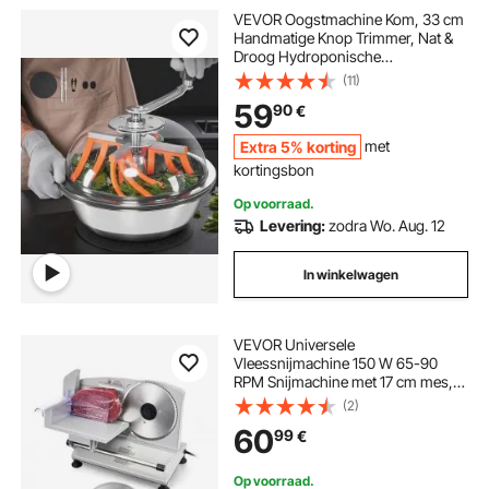
VEVOR Oogstmachine Kom, 33 cm
Handmatige Knop Trimmer, Nat &
Droog Hydroponische
Snijmachine, Roterende Snijfunctie
(11)
voor Planten, Bladeren, Knoppen,
59
90
€
Bloemen
Extra 5% korting
met
kortingsbon
Op voorraad.
Levering:
zodra Wo. Aug. 12
In winkelwagen
VEVOR Universele
Vleessnijmachine 150 W 65-90
RPM Snijmachine met 17 cm mes,
instelbare dikte 0-15 mm voor
(2)
bevroren vlees, ham, biefstuk
60
99
€
Op voorraad.