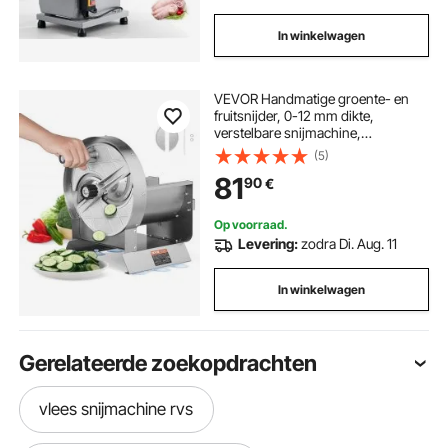
In winkelwagen
VEVOR Handmatige groente- en
fruitsnijder, 0-12 mm dikte,
verstelbare snijmachine,
roestvrijstalen snijmachine met 2
(5)
vervangende messen, voor
81
90
€
aardappelen, komkommers,
citroenen, tomaten
Op voorraad.
Levering:
zodra Di. Aug. 11
In winkelwagen
Gerelateerde zoekopdrachten
vlees snijmachine rvs