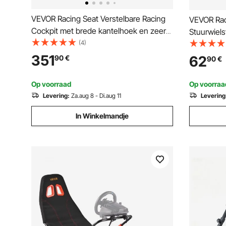
VEVOR Racing Seat Verstelbare Racing
VEVOR Rac
Cockpit met brede kantelhoek en zeer
Stuurwiels
veerkrachtig schuim 2 stuks Racing
(4)
G27, G25 
Chair met zacht PVC-leer en Q235B-
en pedalen
351
62
90
€
90
€
schuif, geschikt voor raceauto's en go-
Stuurstan
karts
Op voorraad
Op voorraa
Levering:
Za.aug 8 - Di.aug 11
Levering
In Winkelmandje