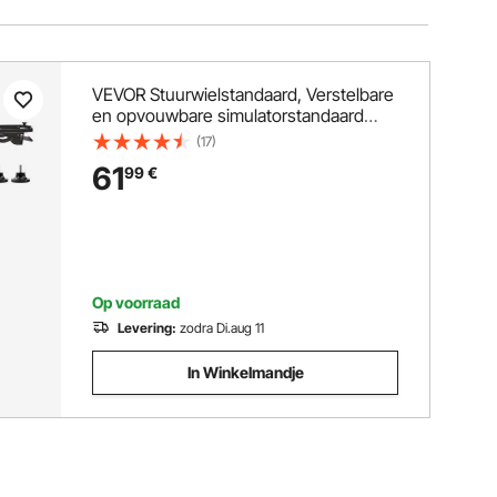
VEVOR Stuurwielstandaard, Verstelbare
en opvouwbare simulatorstandaard
voor Logitech G29 G27 G920 G923,
(17)
Thrustmaster T300RS T300GT T248
61
99
€
TS-PC TSXW Gaming Cockpit,
pedalensimulator niet inbegrepen
Op voorraad
Levering:
zodra Di.aug 11
In Winkelmandje