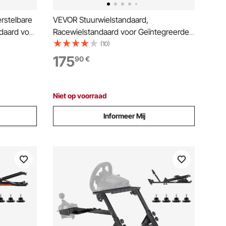
rstelbare
VEVOR Stuurwielstandaard,
daard voor
Racewielstandaard voor Geïntegreerde
,
Simulator Cockpits, voor Logitech G25,
(10)
T T248
G27, G29, G920, G923, Thrustmaster
175
90
€
,
T300RS, TX F458, T500RS, T3PA-PRO
epen
(F1/GT) en CSR Pedalen, Zwart
Niet op voorraad
Informeer Mij