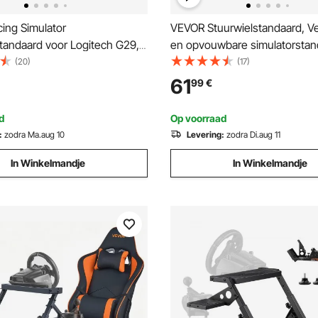
ing Simulator
VEVOR Stuurwielstandaard, Ve
tandaard voor Logitech G29,
en opvouwbare simulatorstan
Racing Wheel Pro Stand Stuur
Logitech G29 G27 G920 G923
(20)
(17)
, niet inbegrepen
Thrustmaster T300RS T300G
61
99
€
daard
TS-PC TSXW Gaming Cockpit
pedalensimulator niet inbegr
d
Op voorraad
:
zodra Ma.aug 10
Levering:
zodra Di.aug 11
In Winkelmandje
In Winkelmandje