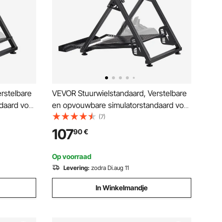
rstelbare
VEVOR Stuurwielstandaard, Verstelbare
daard voor
en opvouwbare simulatorstandaard voor
aster
Logitech G923 G920 G29 G27,
(7)
PA-PRO
Thrustmaster T300RS TX F458 T500RS
107
90
€
T3PA-PRO (F1/GT) Gaming Cockpit,
en,
pedalensimulator niet inbegrepen
Op voorraad
Levering:
zodra Di.aug 11
In Winkelmandje