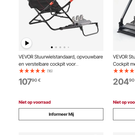
VEVOR Stuurwielstandaard, opvouwbare
VEVOR Stu
en verstelbare cockpit voor
Cockpit me
racesimulator, 620 mm breed,
compatibe
(16)
compatibel met Logitech
G920, G92
107
204
90
€
90
G923/G920/G29, Thrustmaster T248P,
F458, T50
Fanatec, Hori, Mad Catz, zwart
CSR pedal
Niet op voorraad
Niet op voo
Informeer Mij