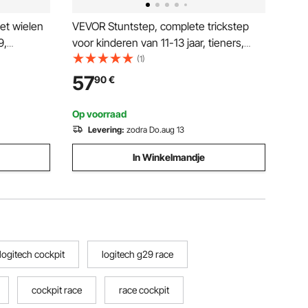
et wielen
VEVOR Stuntstep, complete trickstep
9,
voor kinderen van 11-13 jaar, tieners,
ijsimulator
jongens en meisjes, freestyle streetrider
(1)
lbare
voor gevorderden en beginners,
57
90
€
l,
lichtgewicht aluminium deck
Op voorraad
Levering:
zodra Do.aug 13
In Winkelmandje
logitech cockpit
logitech g29 race
cockpit race
race cockpit