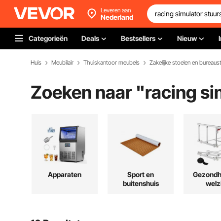
Leveren aan
Nederland
Categorieën
Deals
Bestsellers
Nieuw
Huis
Meubilair
Thuiskantoor meubels
Zakelijke stoelen en bureaus
Zoeken naar "
racing s
Apparaten
Sport en
Gezondh
buitenshuis
welz