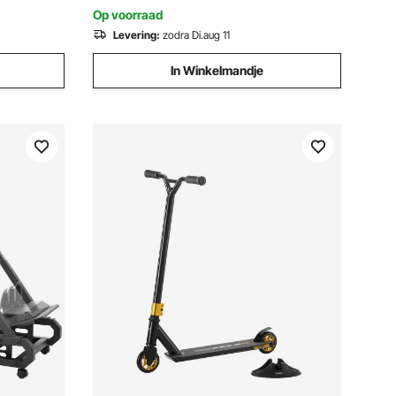
stabiel, met rubberen voetjes
Op voorraad
Levering:
zodra Di.aug 11
In Winkelmandje