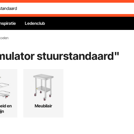
Inspiratie
Ledenclub
toelen
imulator stuurstandaard
"
eid en
Meubilair
ijn