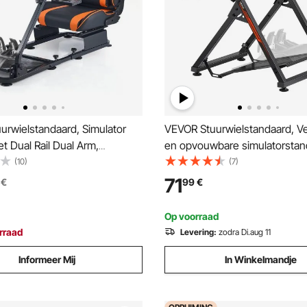
urwielstandaard, Simulator
VEVOR Stuurwielstandaard, Ve
t Dual Rail Dual Arm,
en opvouwbare simulatorstan
l met Logitech G25, G27, G29,
G923 G920 G29 G27, Thrustm
(10)
(7)
3, Thrustmaster T300RS, TX
T300RS TX F458 T500RS T3
71
€
99
€
0RS, T3PA-PRO (F1/GT) en
(F1/GT) Gaming Cockpit,
en
Pedaalsimulator niet inbegrep
Op voorraad
Compact
rraad
Levering:
zodra Di.aug 11
Informeer Mij
In Winkelmandje