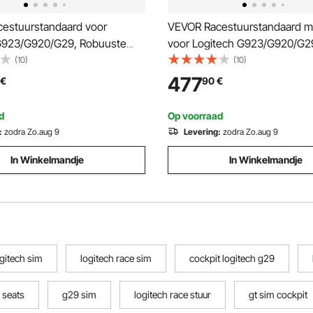
estuurstandaard voor
VEVOR Racestuurstandaard m
G923/G920/G29, Robuuste
voor Logitech G923/G920/G2
pit voor rijsimulator -
robuuste stalen cockpit voor r
(10)
(10)
ter T248P, Hoogte
- Thrustmaster T248P, verste
477
€
90
€
bevestiging en hoek
stuurwielhouder en voetpedaa
 verstelbaar, Max. belasting
maximale belasting 150 kg
d
Op voorraad
ompact
:
zodra Zo.aug 9
Levering:
zodra Zo.aug 9
In Winkelmandje
In Winkelmandje
ogitech sim
logitech race sim
cockpit logitech g29
 seats
g29 sim
logitech race stuur
gt sim cockpit