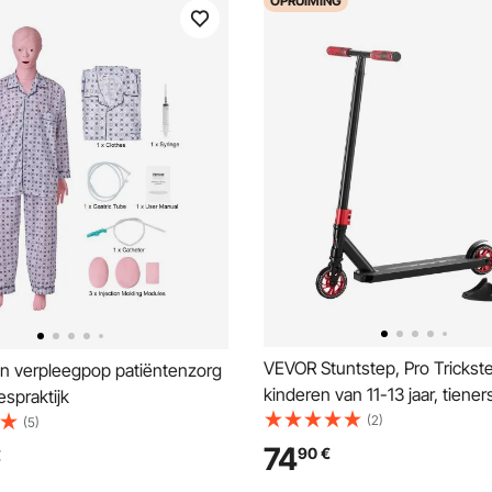
OPRUIMING
VEVOR Stuntstep, Pro Trickst
 verpleegpop patiëntenzorg
kinderen van 11-13 jaar, tiener
espraktijk
en meisjes, Freestyle Street R
(2)
(5)
gevorderden en beginners, D
74
90
€
€
lichtgewicht aluminium deck