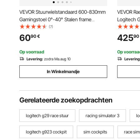
VEVOR Stuurwielstandaard 600-830mm
VEVOR Rac
Gamingstoel 0°-40° Stalen frame
Logitech 
Racesimulator voor racegames
stalen cock
(7)
Gamingstoel Racestoel Racestoel voor
Thrustmas
60
425
90
€
90
Logitech Thrustmaster Fanatec Hori en
stuurwiel
Mad Catz
voetpedaal
Op voorraad
Op voorraa
150 kg, C
Levering:
zodra Ma.aug 10
Levering
In Winkelmandje
Gerelateerde zoekopdrachten
logitech g29 race stuur
racing simulator 3
l
logitech g923 cockpit
sim cockpits
race sim