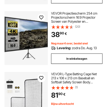
VEVOR Projectiescherm 254 cm
Projectorscherm 16:9 Projector
Screen van Polyester en
Aluminiumlegering met Verstelbaar
(20)
Aluminium Statief en 160 Graden
38
90
€
Kijkhoek voor Thuisbioscoop,
Vergaderruimte, enz
Nog maar4 over, bestel snel
Levering:
zodra Do. Aug. 13
In winkelwagen
VEVOR L-Type Batting Cage Net
213 x 106 x 213 cm Baseball en
Softball Safety Screen Body
Protector Draagbaar slagscherm
(1)
met body protector, draagtas en
81
90
€
wielen, Softball Pitching Net Zwart
Bijna uitverkocht