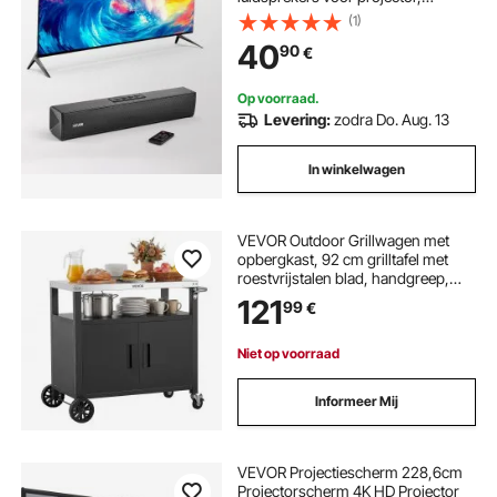
Bluetooth AUX-aansluiting,
(1)
afstandsbediening, 80 W surround
40
90
€
sound-systeem voor pc-
hometheateraudio
Op voorraad.
Levering:
zodra Do. Aug. 13
In winkelwagen
VEVOR Outdoor Grillwagen met
opbergkast, 92 cm grilltafel met
roestvrijstalen blad, handgreep,
wielen en flesopener, keukenwagen
121
99
€
& serveerwagen voor terras, tuin,
bar en barbecue.
Niet op voorraad
Informeer Mij
VEVOR Projectiescherm 228,6cm
Projectorscherm 4K HD Projector