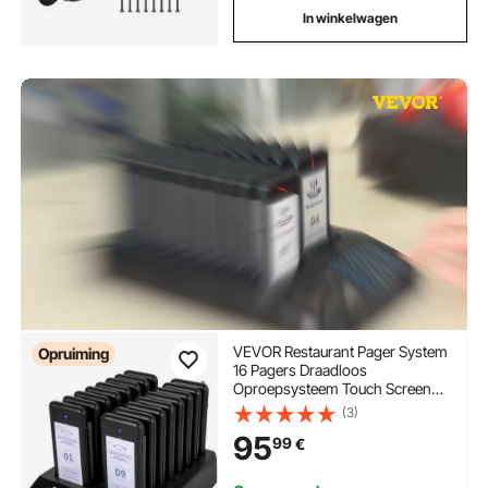
In winkelwagen
VEVOR Restaurant Pager System
Opruiming
16 Pagers Draadloos
Oproepsysteem Touch Screen
Klantoproepsysteem 500 M
(3)
Gastoproepsysteem
95
99
€
Trillingen/Flits/Zoemer
Wachtrijoproepsysteem voor
Restaurants/Foodtrucks/Kerken