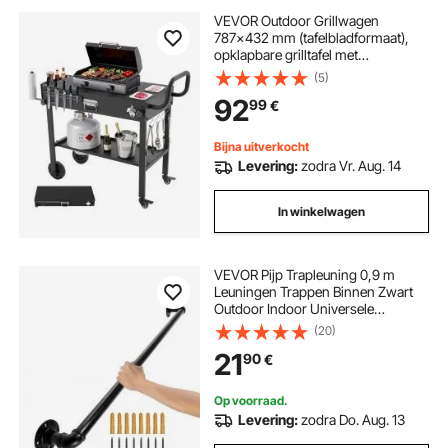
VEVOR Outdoor Grillwagen
787x432 mm (tafelbladformaat),
opklapbare grilltafel met
tissuehouder, wielen en
(5)
magnetische gereedschapsbak,
92
99
€
grillvoorbereidingstafel/serveerwag
en voor picknickkeuken
Bijna uitverkocht
Levering:
zodra Vr. Aug. 14
In winkelwagen
VEVOR Pijp Trapleuning 0,9 m
Leuningen Trappen Binnen Zwart
Outdoor Indoor Universele
Trapleuning Gemaakt van
(20)
Koolstofstaal en Matte Afwerking
21
90
€
met 200 kg Laadvermogen voor
Binnen- en Buitenleuningen
Op voorraad.
Levering:
zodra Do. Aug. 13