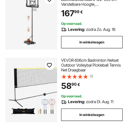
Verstelbare Hoogte,
Basketbalsysteem Zwart
167
99
€
Weerbestendig Roestvrij,
Basketbalringstandaard met Water
of Zand Mobiel
Op voorraad.
Levering:
zodra Zo. Aug. 16
In winkelwagen
VEVOR 606cm Badminton Netset
Outdoor Volleybal Pickleball Tennis
Net Draagbaar
(1)
58
90
€
Op voorraad.
Levering:
zodra Di. Aug. 11
In winkelwagen