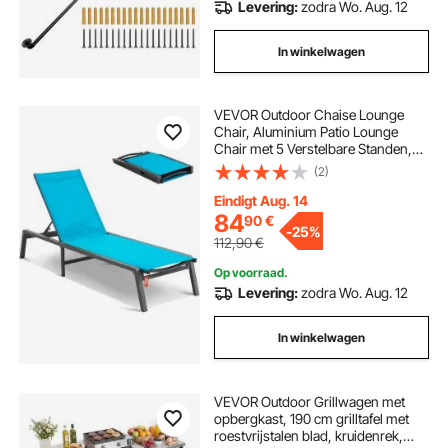
Levering:
zodra Wo. Aug. 12
In winkelwagen
VEVOR Outdoor Chaise Lounge
Chair, Aluminium Patio Lounge
Chair met 5 Verstelbare Standen,
Opvouwbare Zwembad Lounge
(2)
Chair met Ligfunctie en Volledig
Vlakke Zonnestoel voor Terras,
Eindigt Aug. 14
Strand, Zwembad, Blauw
84
90
€
-
25%
112,90
€
Op voorraad.
Levering:
zodra Wo. Aug. 12
In winkelwagen
VEVOR Outdoor Grillwagen met
opbergkast, 190 cm grilltafel met
roestvrijstalen blad, kruidenrek,