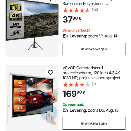
Screen van Polyester en
Aluminiumlegering met Verstelbaar
(20)
Aluminium Statief en 160 Graden
37
90
€
Kijkhoek voor Thuisbioscoop,
Vergaderruimte, enz
Bijna uitverkocht
Levering:
zodra Vr. Aug. 14
In winkelwagen
VEVOR Gemotoriseerd
projectiescherm, 120 inch 4:3 4K
1080 HD, projectieschermprojector
met afstandsbediening,
(7)
automatisch filmscherm, draagbaar
169
90
€
oprolbaar scherm voor
thuisbioscoop en thuiskantoor
Op voorraad.
Levering:
zodra Do. Aug. 13
In winkelwagen