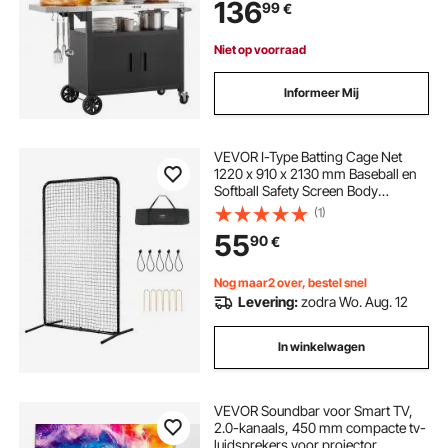
136
99
€
serveerwagen voor terras, tuin, bar
en barbecue.
Niet op voorraad
Informeer Mij
VEVOR I-Type Batting Cage Net
1220 x 910 x 2130 mm Baseball en
Softball Safety Screen Body
Protector Draagbaar slagscherm
(1)
met draagtas en grondpennen,
55
90
€
Outdoor Baseball Pitching Net
Zwart
Nog maar2 over, bestel snel
Levering:
zodra Wo. Aug. 12
In winkelwagen
VEVOR Soundbar voor Smart TV,
2.0-kanaals, 450 mm compacte tv-
luidsprekers voor projector,