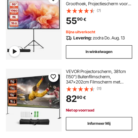
Groothoek, Projectiescherm voor
Binnen & Buiten Projector 16:9 4K
(7)
HD, Draagbaar Filmscherm met
55
90
€
Draagtas voor Home Theater
Presentatie
Bijna uitverkocht
Levering:
zodra Do. Aug. 13
In winkelwagen
VEVOR Projectorscherm, 381cm
(150") Buitenfilmscherm,
347x202cm Filmscherm met
Opbergtas & Standaard, 16:9HD
(11)
Eenvoudige Montage
82
90
€
Projectiescherm, 160° Kijkhoek
Projectorscherm voor Gebruik
Buitenshuis
Niet op voorraad
Informeer Mij