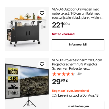
VEVOR Outdoor Grillwagen met
opbergkast, 140 cm grilltafel met
roestvrijstalen blad, plank, wielen
en handdoekhouder, keukenwagen
221
99
€
& serveerwagen voor terras, tuin,
bar en barbecue.
Niet op voorraad
Informeer Mij
VEVOR Projectiescherm 203,2 cm
Projectorscherm 16:9 Projector
Screen van Polyester en
Aluminiumlegering met Verstelbaar
(20)
Aluminium Statief en 160 Graden
29
90
€
Kijkhoek voor Thuisbioscoop,
Vergaderruimte, enz
Nog maar1 over, bestel snel
Levering:
zodra Do. Aug. 13
In winkelwagen