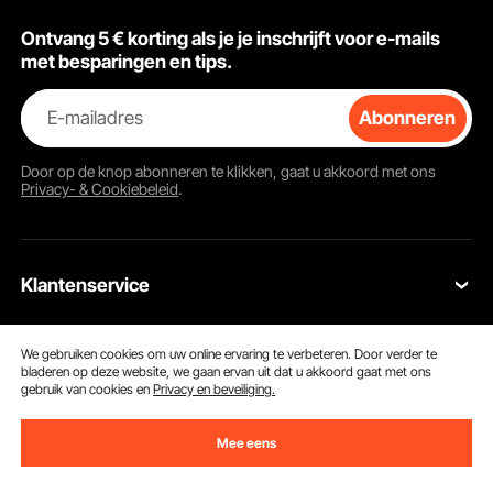
Ontvang 5 € korting als je je inschrijft voor e-mails
met besparingen en tips.
E-mailadres
Abonneren
Door op de knop
abonneren
te klikken, gaat u akkoord met ons
Privacy- & Cookiebeleid
.
Klantenservice
Neem contact op
We gebruiken cookies om uw online ervaring te verbeteren. Door verder te
bladeren op deze website, we gaan ervan uit dat u akkoord gaat met ons
Bronnen
Retourneren en vervangingen
gebruik van cookies en
Privacy en beveiliging.
Leden Programma
Uw bestellingen
Mee eens
Over Ons
Pro-ledenprogramma
Jouw rekening