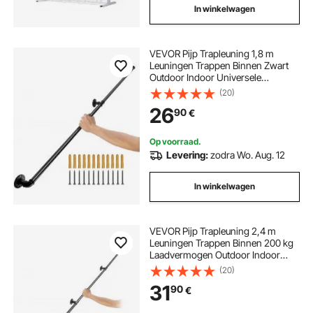
In winkelwagen
VEVOR Pijp Trapleuning 1,8 m
Leuningen Trappen Binnen Zwart
Outdoor Indoor Universele
Trapleuning van Koolstofstaal en
(20)
Matte Afwerking met 200 kg
26
90
€
Laadvermogen Gebruikt als
Binnen- en Buitenomheining
Op voorraad.
Levering:
zodra Wo. Aug. 12
In winkelwagen
VEVOR Pijp Trapleuning 2,4 m
Leuningen Trappen Binnen 200 kg
Laadvermogen Outdoor Indoor
Universele Trapleuning Gemaakt
(20)
van Koolstofstaal en Matte
31
90
€
Afwerking Geschikt voor
Zolderleuning Badkamerleuning