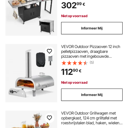
bijzettafel (opklapbaar) en
302
99
€
handdoekhouder, keukenwagen &
serveerwagen voor terras, tuin, bar
Niet op voorraad
Informeer Mij
VEVOR Outdoor Pizzaoven 12 inch
pelletpizzaoven, draagbare
pizzaoven met ingebouwde
thermometer, houtgestookt,
(5)
pizzasteen, pizzaschep en
112
90
€
draagtas, roestvrijstalen
pizzamaker, voor tuin en kamperen
Niet op voorraad
Informeer Mij
VEVOR Outdoor Grillwagen met
opbergkast, 124 cm grilltafel met
roestvrijstalen blad, haken, wielen
en flesopener, keukenwagen &