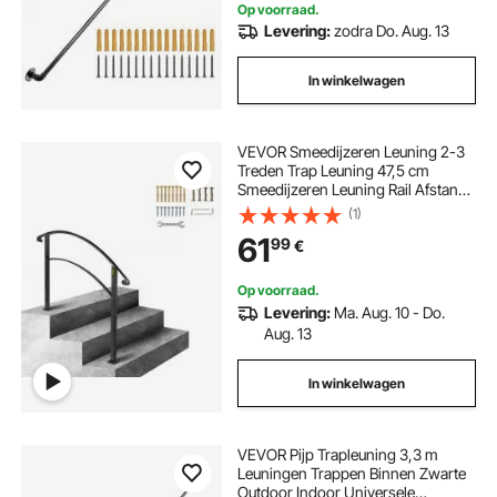
Op voorraad.
Levering:
zodra Do. Aug. 13
In winkelwagen
VEVOR Smeedijzeren Leuning 2-3
Treden Trap Leuning 47,5 cm
Smeedijzeren Leuning Rail Afstand
Tussen Palen 63,5 cm Outdoor
(1)
Indoor Trapleuning voor Tuinen
61
99
€
Woongebouwen Commerciële
Kantoorgebouwen Zwart
Op voorraad.
Levering:
Ma. Aug. 10 - Do.
Aug. 13
In winkelwagen
VEVOR Pijp Trapleuning 3,3 m
Leuningen Trappen Binnen Zwarte
Outdoor Indoor Universele