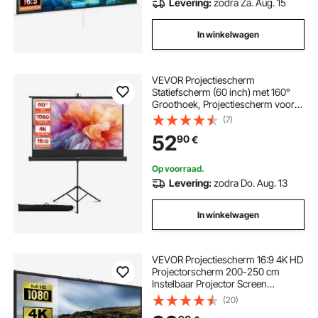
Levering:
zodra Za. Aug. 15
In winkelwagen
VEVOR Projectiescherm
Statiefscherm (60 inch) met 160°
Groothoek, Projectiescherm voor
Binnen & Buiten Projector 16:9 4K
(7)
HD, Draagbaar Filmscherm met
52
90
€
Draagtas voor Home Theater
Presentatie
Op voorraad.
Levering:
zodra Do. Aug. 13
In winkelwagen
VEVOR Projectiescherm 16:9 4K HD
Projectorscherm 200-250 cm
Instelbaar Projector Screen
Gemaakt van Polyester en
(20)
Aluminiumlegering voor