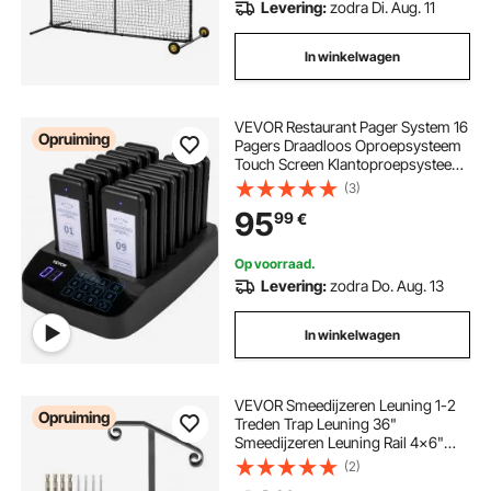
Levering:
zodra Di. Aug. 11
In winkelwagen
VEVOR Restaurant Pager System 16
Opruiming
Pagers Draadloos Oproepsysteem
Touch Screen Klantoproepsysteem
500 M Gastoproepsysteem
(3)
Trillingen/Flits/Zoemer
95
99
€
Wachtrijoproepsysteem voor
Restaurants/Foodtrucks/Kerken
Op voorraad.
Levering:
zodra Do. Aug. 13
In winkelwagen
VEVOR Smeedijzeren Leuning 1-2
Opruiming
Treden Trap Leuning 36"
Smeedijzeren Leuning Rail 4x6"
Basisplaat Outdoor Indoor
(2)
Universele Trapleuning voor