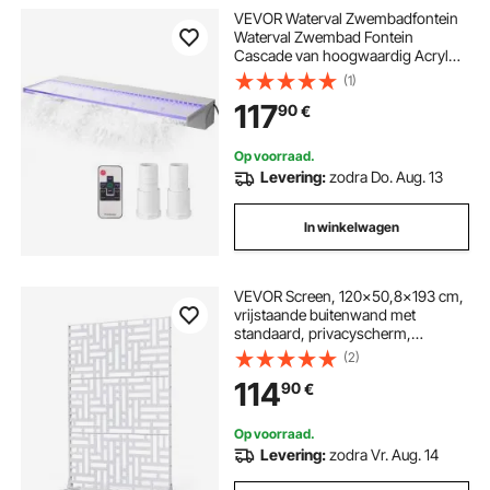
VEVOR Waterval Zwembadfontein
Waterval Zwembad Fontein
Cascade van hoogwaardig Acryl
Waterval Overlaat Zwembad Tuin
(1)
220V Outdoor Waterval Zwembad
117
90
€
Fontein met een LEDLichtstrip en
een Afstandsbediening
Op voorraad.
Levering:
zodra Do. Aug. 13
In winkelwagen
VEVOR Screen, 120x50,8x193 cm,
vrijstaande buitenwand met
standaard, privacyscherm,
scheidingswand, kamerverdeler,
(2)
decoratieve stalen kamerverdeler
114
90
€
voor balkon, terras, binnen,
whirlpool, wit
Op voorraad.
Levering:
zodra Vr. Aug. 14