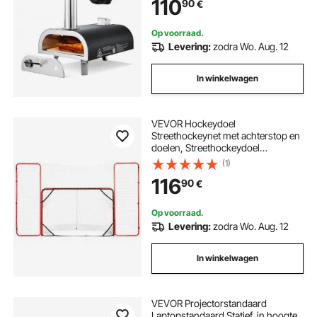
110
90
€
zilverkleurig
Op voorraad.
Levering:
zodra Wo. Aug. 12
In winkelwagen
VEVOR Hockeydoel
Streethockeynet met achterstop en
doelen, Streethockeydoel
Hockeynet, 310 x 183 cm Pro
(1)
Hockey Trainingsdoelenset,
116
90
€
Draagbaar Indoor Outdoor
Hockeydoel met net, Wit/Rood,
Training
Op voorraad.
Levering:
zodra Wo. Aug. 12
In winkelwagen
VEVOR Projectorstandaard
Laptopstandaard Statief, in hoogte