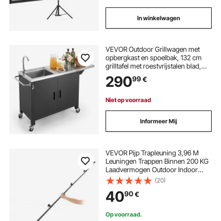
In winkelwagen
VEVOR Outdoor Grillwagen met
opbergkast en spoelbak, 132 cm
grilltafel met roestvrijstalen blad,
kruidenrek en handdoekhouder,
290
99
€
keukenwagen en serveerwagen
voor terras, tuin, bar en barbecue.
Niet op voorraad
Informeer Mij
VEVOR Pijp Trapleuning 3,96 M
Leuningen Trappen Binnen 200 KG
Laadvermogen Outdoor Indoor
Universele Trapleuning van
(20)
Koolstofstaal en Matte Afwerking
40
90
€
als Zolderleuning Armleuning
Badkamerleuning enz
Op voorraad.