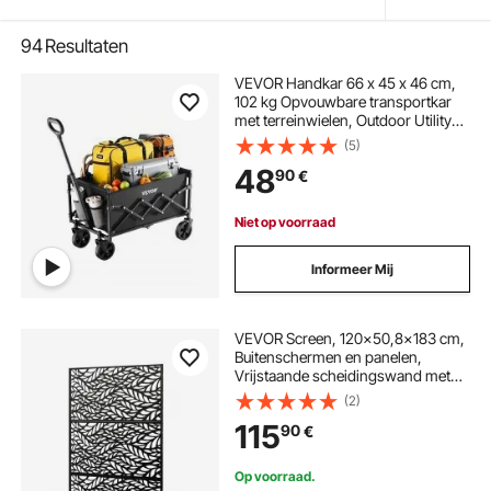
94
Resultaten
VEVOR Handkar 66 x 45 x 46 cm,
102 kg Opvouwbare transportkar
met terreinwielen, Outdoor Utility
Kar met verstelbare handgreep,
(5)
Kampeerkar voor strand,
48
90
€
supermarkt, tuin, zwart
Niet op voorraad
Informeer Mij
VEVOR Screen, 120x50,8x183 cm,
Buitenschermen en panelen,
Vrijstaande scheidingswand met
standaard, Decoratieve
(2)
kamerverdeler voor balkon, terras,
115
90
€
binnen, Zwart
Op voorraad.