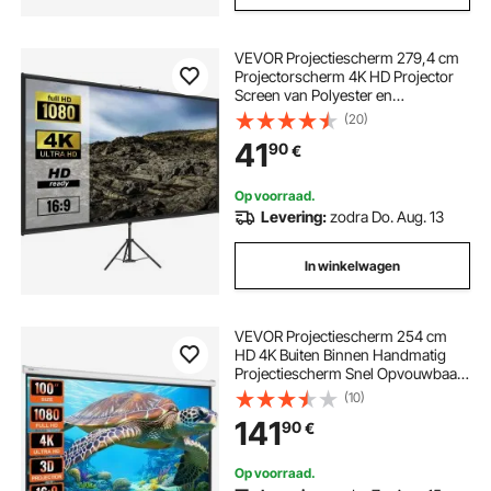
VEVOR Projectiescherm 279,4 cm
Projectorscherm 4K HD Projector
Screen van Polyester en
Aluminiumlegering met Verstelbaar
(20)
Aluminium Statief en 160 Graden
41
90
€
Kijkhoek voor Thuisbioscoop Buiten
Kamperen enz
Op voorraad.
Levering:
zodra Do. Aug. 13
In winkelwagen
VEVOR Projectiescherm 254 cm
HD 4K Buiten Binnen Handmatig
Projectiescherm Snel Opvouwbaar
Draagbaar Filmscherm 16:9 voor
(10)
Thuisbioscoop, Camping en
141
90
€
Vrijetijdsevenementen Zwart
Op voorraad.