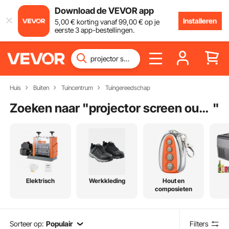
Download de VEVOR app
Installeren
5
,00
€
korting vanaf
99
,00
€
op je
eerste 3 app-bestellingen.
Huis
Buiten
Tuincentrum
Tuingereedschap
Zoeken naar "
projector screen outdoor
"
Elektrisch
Werkkleding
Hout en
composieten
Sorteer op:
Populair
Filters