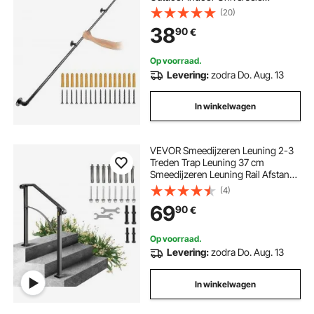
Trapleuning Gemaakt van
(20)
Koolstofstaal en Matte Afwerking
38
90
€
met 200 kg Laadvermogen voor
Binnen- en Buitenleuningen
Op voorraad.
Levering:
zodra Do. Aug. 13
In winkelwagen
VEVOR Smeedijzeren Leuning 2-3
Treden Trap Leuning 37 cm
Smeedijzeren Leuning Rail Afstand
Tussen Palen 71 cm Outdoor Indoor
(4)
Trapleuning voor Tuinen
69
90
€
Woongebouwen Commerciële
Kantoorgebouwen Zwart
Op voorraad.
Levering:
zodra Do. Aug. 13
In winkelwagen