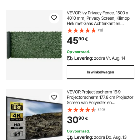
outdoor kind
outdoor voor kinderen
VEVOR Ivy Privacy Fence, 1500 x
4010 mm, Privacy Screen, Klimop
Hek met Gaas Achterkant en
outdoor kinderen
Versterkte Verbinding, Kunstmatige
(11)
Heggen met Wijnbladeren als
45
90
€
Decoratie voor Tuin, Tuin, Balkon
golf pop up indoor outdoor chipping net
Op voorraad.
Levering:
zodra Vr. Aug. 14
outdoor door frame
outdoor frame
In winkelwagen
outdoor set
outdoor tuin
VEVOR Projectiescherm 16:9
Projectorscherm 177,8 cm Projector
kinder trampoline outdoor
Screen van Polyester en
Aluminiumlegering met Verstelbaar
(20)
Aluminium Statief en 160 Graden
30
90
€
Kijkhoek voor Thuisbioscoop,
Vergaderruimte, enz
Op voorraad.
Levering:
zodra Do. Aug. 13