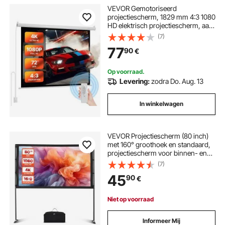
VEVOR Gemotoriseerd
projectiescherm, 1829 mm 4:3 1080
HD elektrisch projectiescherm, aan
de muur bevestigde projector met
(7)
afstandsbediening, automatisch
77
90
€
filmscherm voor thuisbioscoop
Op voorraad.
Levering:
zodra Do. Aug. 13
In winkelwagen
VEVOR Projectiescherm (80 inch)
met 160° groothoek en standaard,
projectiescherm voor binnen- en
buitenprojectoren 16:9 4K HD,
(7)
draagbaar filmscherm met draagtas
45
90
€
voor thuisbioscoop en
kantoorpresentaties
Niet op voorraad
Informeer Mij