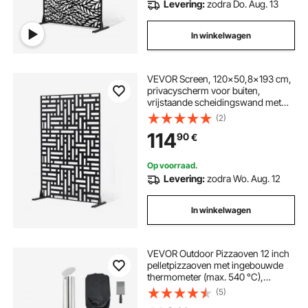
Levering:
zodra Do. Aug. 13
In winkelwagen
VEVOR Screen, 120x50,8x193 cm,
privacyscherm voor buiten,
vrijstaande scheidingswand met
standaard, decoratieve stalen
(2)
kamerverdeler voor balkon, terras,
114
90
€
binnen, hottub, zwart
Op voorraad.
Levering:
zodra Wo. Aug. 12
In winkelwagen
VEVOR Outdoor Pizzaoven 12 inch
pelletpizzaoven met ingebouwde
thermometer (max. 540 °C),
pizzaschep en draagtas, draagbare
(5)
pizzamaker voor tuin en camping,