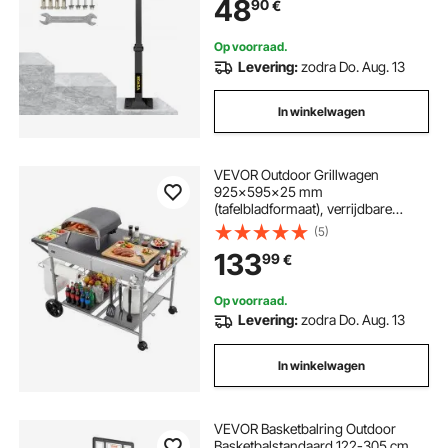
48
90
€
Tuinen, Woongebouwen,
Commerciële Kantoorgebouwen,
Hotels
Op voorraad.
Levering:
zodra Do. Aug. 13
In winkelwagen
VEVOR Outdoor Grillwagen
925x595x25 mm
(tafelbladformaat), verrijdbare
grilltafel met 4 kruidenbakjes,
(5)
wielen, deksels en haken,
133
99
€
grillvoorbereidingstafel/serveerwag
en voor picknick, keuken en tuin
Op voorraad.
Levering:
zodra Do. Aug. 13
In winkelwagen
VEVOR Basketbalring Outdoor
Basketbalstandaard 122-305 cm