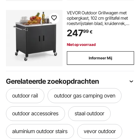
VEVOR Outdoor Grillwagen met
opbergkast, 102 cm grilltafel met
roestvrijstalen blad, kruidenrek,
haken en handdoekhouder,
247
99
€
keukenwagen & serveerwagen voor
terras, tuin, bar en barbecue.
Niet op voorraad
Informeer Mij
Gerelateerde zoekopdrachten
outdoor rail
outdoor gas camping oven
outdoor accessoires
staal outdoor
aluminium outdoor stairs
vevor outdoor