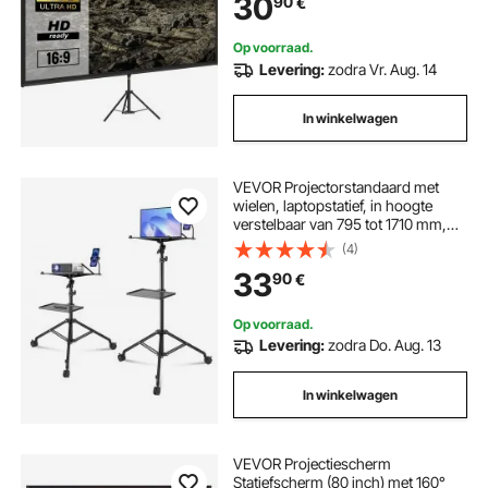
30
90
€
Thuisbioscoop, Zakelijke
Bijeenkomsten, Klassikale Training,
enz
Op voorraad.
Levering:
zodra Vr. Aug. 14
In winkelwagen
VEVOR Projectorstandaard met
wielen, laptopstatief, in hoogte
verstelbaar van 795 tot 1710 mm,
projectorstatief met 2 planken en
(4)
flexibele telefoonhouder, voor
33
90
€
buiten/kantoor/studio, thuis
Op voorraad.
Levering:
zodra Do. Aug. 13
In winkelwagen
VEVOR Projectiescherm
Statiefscherm (80 inch) met 160°