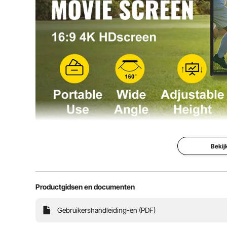
Beeldgebied (B x H)
96,1" x 53,9"/
Standhoogte
78,7"-98,4"/20
Productgewicht
26,7 lbs/12,1 k
Bekij
110" Statief
Productgidsen en documenten
Ons draagbare p
heeft 16:9 4K HD
160 graden, voor
Gebruikershandleiding-en (PDF)
levendige beelde
van de prachtige 