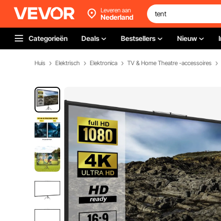
Leveren aan
Nederland
Categorieën
Deals
Bestsellers
Nieuw
Huis
Elektrisch
Elektronica
TV & Home Theatre -accessoires