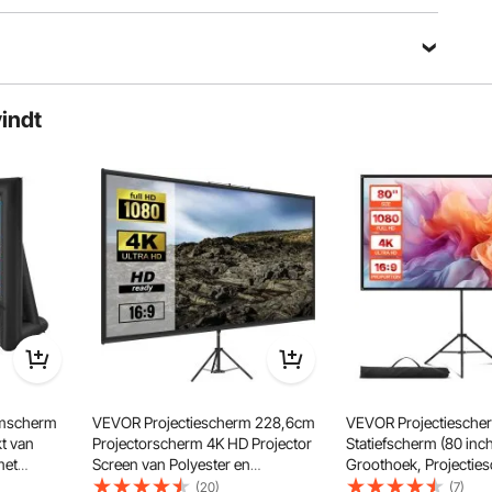
VEVOR zich in om onze klanten te
orbrengen met uw
voorzien van robuust materieel en
den. De
gereedschap tegen ongelooflijk
tandaard is in
lage prijzen. Tegenwoordig heeft
aar om aan uw
VEVOR markten in meer dan 200
ehoeften te
landen bezet met meer dan 10
eoscherm is ideaal
Stel een vraag
miljoen wereldwijde leden.
op, vergaderruimte,
vindt
fs buitenshuis, zoals
Waarom kiezen voor VEVOR?
 in de achtertuin,
um statief en een
Sorteren op：
Aanbevolen vragen
er oppervlak.
Premium stevige kwaliteit
Ongelooflijk lage prijzen
Snelle en veilige levering
 van het scherm en hoe wordt het aan alle vier de zijden aan
ndige Beelden
30 dagen gratis retourneren
scherm
24/7 Attente Service
npassing
& Eenvoudig in te
 is er een clip op de staaldraad om de staaf vast te klemmen.
.cloudfront.net/vevor-center-goods/5_1672227350292.jpg
lmscherm
VEVOR Projectiescherm 228,6cm
VEVOR Projectiesche
t van
Projectorscherm 4K HD Projector
Statiefscherm (80 inc
met
Screen van Polyester en
Groothoek, Projectie
ectie voor
Aluminiumlegering met Verstelbaar
Binnen & Buiten Projec
(20)
(7)