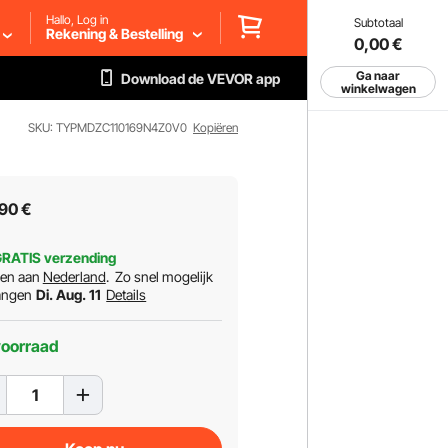
Hallo, Log in
Subtotaal
Rekening & Bestelling
0,00
€
Ga naar
Download de VEVOR app
winkelwagen
SKU: TYPMDZC110169N4Z0V0
Kopiëren
90
€
RATIS verzending
ren aan
Nederland
.
Zo snel mogelijk
angen
Di. Aug. 11
Details
voorraad