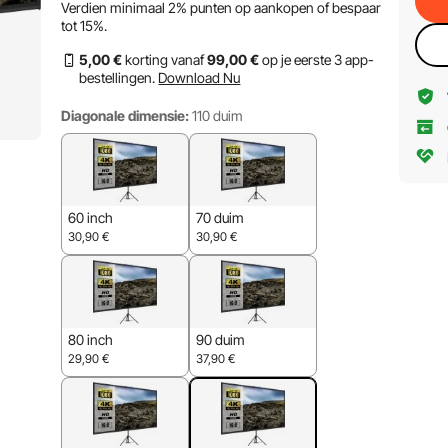
Verdien minimaal
2%
punten op aankopen of bespaar
tot
15%
.
5
,00
€
korting vanaf
99
,00
€
op je eerste 3 app-
bestellingen.
Download Nu
Diagonale dimensie:
110 duim
60 inch
70 duim
30,90
€
30,90
€
80 inch
90 duim
29,90
€
37,90
€