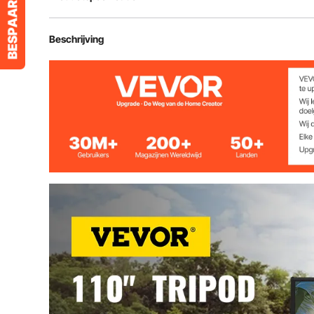
Model
DM-ABS-110
Beschrijving
Schermmateriaal
Polyester
Statiefmateriaal
Aluminiumlege
Diagonaal
110"/279,4 cm
Beeldverhouding
16
Schermresolutie
4K HD
Kijkhoek
160 Graden
Type Standaard
Statief