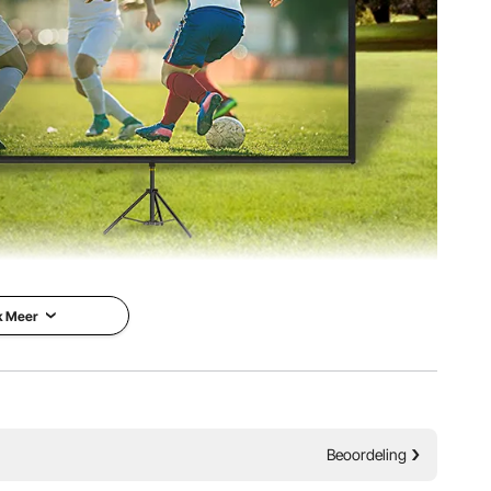
244 x 137 cm
0-250 cm (instelbaar)
g
k Meer
projectorscherm
VEVOR is een toonaangevend
rojectiescherm
merk dat gespecialiseerd is in
 en een kijkhoek van
apparatuur en gereedschappen.
 heldere en
Beoordeling
Samen met duizenden
n. U zult genieten
gemotiveerde medewerkers zet
films, foto's, games