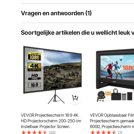
en meer tijd do
familie en vrien
projectorscherms
Vragen en antwoorden (1)
hoogte verstelb
uiteenlopende b
voldoen. Dit vid
1
Vragen
voor thuisbiosco
Soortgelijke artikelen die u wellicht leuk 
bruiloften en zel
op de camping en
met een alumini
kreukvrij polyest
V:
Het polyester scherm is dit opgerold op de totale breedte
4K HD Leve
het frame gemonteerd
Groothoek
Hoogte Aa
Beantwoord deze vraag
Draagbaar 
A:
Ja, de staaf wordt ingeschroefd in de bovenste mouw, en dan
Stellen
Zoals te zien in de foto in de link: https://d2v0huudrf11kh
Doorvevor
op dec 27, 2022
Behulpzaam (
9
)
VEVOR Projectiescherm 16:9 4K
VEVOR Opblaasbaar Fi
HD Projectorscherm 200-250 cm
Projectiescherm gemaak
Instelbaar Projector Screen
600D, Projectiescherm 
Gemaakt van Polyester en
Draagtas, 16:9, Filmproj
(20)
(7)