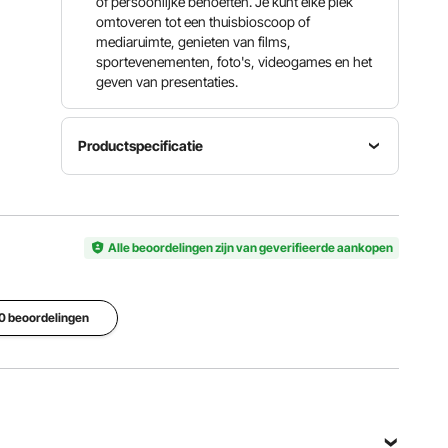
of persoonlijke behoeften. Je kunt elke plek
omtoveren tot een thuisbioscoop of
mediaruimte, genieten van films,
sportevenementen, foto's, videogames en het
geven van presentaties.
Productspecificatie
Model
Statiefmateriaal
Schermmateriaal
DM-ABS-
Aluminiu
Polyester
110
mlegering
Alle beoordelingen zijn van geverifieerde aankopen
Diagonaal
Beeldverhouding
Schermresolutie
110"/279,4
16
4K HD
20 beoordelingen
cm
Bekijk alle specificaties