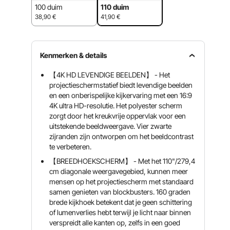
100 duim
110 duim
38,90
€
41,90
€
Kenmerken & details
【4K HD LEVENDIGE BEELDEN】 - Het
projectieschermstatief biedt levendige beelden
en een onberispelijke kijkervaring met een 16:9
4K ultra HD-resolutie. Het polyester scherm
zorgt door het kreukvrije oppervlak voor een
uitstekende beeldweergave. Vier zwarte
zijranden zijn ontworpen om het beeldcontrast
te verbeteren.
【BREEDHOEKSCHERM】 - Met het 110"/279,4
cm diagonale weergavegebied, kunnen meer
mensen op het projectiescherm met standaard
samen genieten van blockbusters. 160 graden
brede kijkhoek betekent dat je geen schittering
of lumenverlies hebt terwijl je licht naar binnen
verspreidt alle kanten op, zelfs in een goed