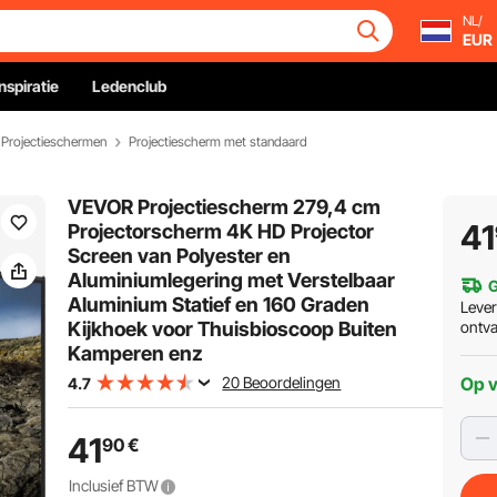
NL/
EUR
Inspiratie
Ledenclub
Projectieschermen
Projectiescherm met standaard
VEVOR Projectiescherm 279,4 cm
41
Projectorscherm 4K HD Projector
Screen van Polyester en
Aluminiumlegering met Verstelbaar
G
Aluminium Statief en 160 Graden
Leve
Kijkhoek voor Thuisbioscoop Buiten
ontv
Kamperen enz
20 Beoordelingen
Op 
4.7
41
90
€
Inclusief BTW