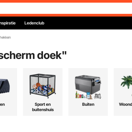
Inspiratie
Ledenclub
 hekken
escherm doek
"
ren
Sport en
Buiten
Woond
buitenshuis