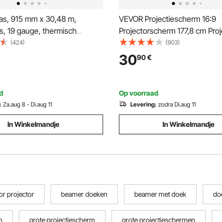
s, 915 mm x 30,48 m,
VEVOR Projectiescherm 16:9
s, 19 gauge, thermisch
Projectorscherm 177,8 cm Proj
aas op rol, gaas met schakels,
Screen van Polyester en
(424)
(903)
konijnenkooien, tuin, kleine
Aluminiumlegering met Verste
30
90
€
en
Aluminium Statief en 160 Gra
Kijkhoek voor Thuisbioscoop,
Vergaderruimte, enz
d
Op voorraad
:
Za.aug 8 - Di.aug 11
Levering:
zodra Di.aug 11
In Winkelmandje
In Winkelmandje
or projector
beamer doeken
beamer met doek
do
m
grote projectiescherm
grote projectieschermen