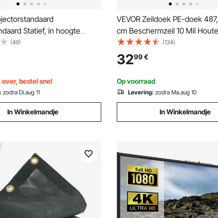
jectorstandaard
VEVOR Zeildoek PE-doek 487,
daard Statief, in hoogte
cm Beschermzeil 10 Mil Houte
r van 685 tot 1600 mm,
12 x 12 Stoffen tuinzeildoek W
(49)
(134)
projectorstatief met plank en
UV-bestendig voor het afdek
32
99
€
s telefoonhouder, voor
campers, auto's, motoren,
s, kantoor aan huis,
tuinmeubelen Bruin Zilver
over, bestel snel
Op voorraad
ogen 5 kg
:
zodra Di.aug 11
Levering:
zodra Ma.aug 10
In Winkelmandje
In Winkelmandje