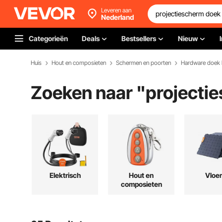
Leveren aan
Nederland
Categorieën
Deals
Bestsellers
Nieuw
Huis
Hout en composieten
Schermen en poorten
Hardware doek
Zoeken naar "
projecti
Elektrisch
Hout en
Vloe
composieten