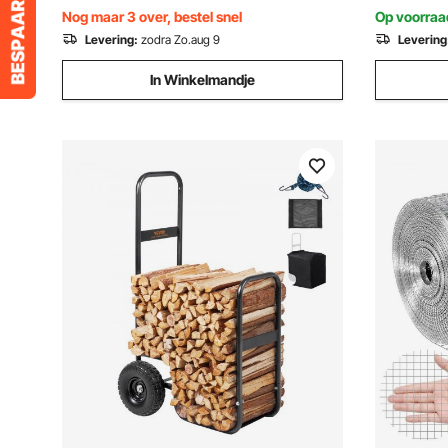
zwembaden, Zwart
Kijkhoek 
Nog maar 3 over, bestel snel
Op voorraa
Kamperen
Levering:
zodra Zo.aug 9
Levering
In Winkelmandje