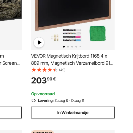
cm
VEVOR Magnetisch Krijtbord 1168,4 x
r Screen
889 mm, Magnetisch Verzamelbord 913
gering met
x 1092 mm, Verticaal of Horizontaal
(49)
 en 160
Ophangen incl. 4 Krijtstiften & Doek,
203
90
€
ioscoop,
Wandmontagestandaard
Op voorraad
Levering:
Za.aug 8 - Di.aug 11
In Winkelmandje