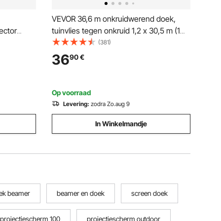
VEVOR 36,6 m onkruidwerend doek,
ector
tuinvlies tegen onkruid 1,2 x 30,5 m (1
rol) Onkruidbarrière van PP, waterdicht,
(381)
lbaar
scheurvast, corrosiebestendig.
36
90
€
den
Onkruidwerend doek, onkruidbarrière,
onkruidbescherming, bodembedekking.
Op voorraad
Levering:
zodra Zo.aug 9
In Winkelmandje
ek beamer
beamer en doek
screen doek
projectiescherm 100
projectiescherm outdoor