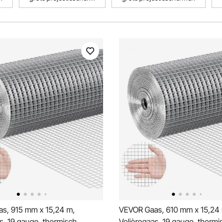
s, 915 mm x 15,24 m,
VEVOR Gaas, 610 mm x 15,24
s, 19 gauge, thermisch
Volièregaas, 19 gauge, thermi