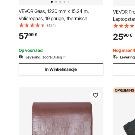
VEVOR Gaas, 1220 mm x 15,24 m,
VEVOR Pro
Volièregaas, 19 gauge, thermisch
Laptopstan
verzinkt gaas op rol, gaas met schakels,
(424)
verstelbaa
gaas voor konijnenkooien, tuin, kleine
draagbaar 
57
25
99
€
90
€
knaagdieren
zwanenhal
buitenfilm
Op voorraad
Nog maar 4 
draagverm
Levering:
zodra Di.aug 11
Levering
In Winkelmandje
OPRUIMING