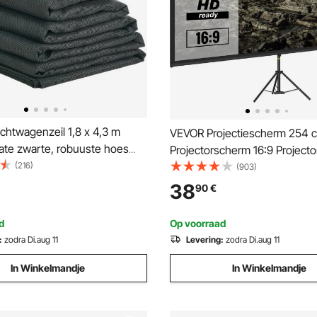
chtwagenzeil 1,8 x 4,3 m
VEVOR Projectiescherm 254 
te zwarte, robuuste hoes
Projectorscherm 16:9 Projecto
le zak, messing ogen,
(216)
van Polyester en Aluminiumle
(903)
dubbelnaalds doek geschikt
Verstelbaar Aluminium Statief
38
90
€
atige of elektrische
Graden Kijkhoek voor Thuisb
nsystemen
Vergaderruimte, enz
d
Op voorraad
:
zodra Di.aug 11
Levering:
zodra Di.aug 11
In Winkelmandje
In Winkelmandje