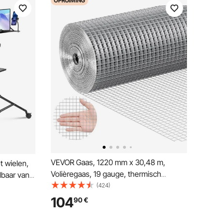
OPRUIMING
VEVOR Gaas, 1220 mm x 30,48 m,
 wielen,
Volièregaas, 19 gauge, thermisch
elbaar van
verzinkt gaas op rol, gaas met schakels,
(424)
ief met 2
gaas voor konijnenkooien, tuin, kleine
houder,
104
90
€
knaagdieren
uis