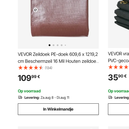
VEVOR vra
VEVOR Zeildoek PE-doek 609,6 x 1219,2
PVC-gecoa
cm Beschermzeil 16 Mil Houten zeildoek
met dubbe
16 x 16 Stoffen tuinzeildoek Waterdicht
(134)
versterkt 
UV-bestendig voor het afdekken van
35
109
90
€
99
€
voor handm
campers, auto's, motoren en
kiepwage
tuinmeubelen Bruin
Op voorraad
Op voorraa
Levering:
Za.aug 8 - Di.aug 11
Levering
In Winkelmandje