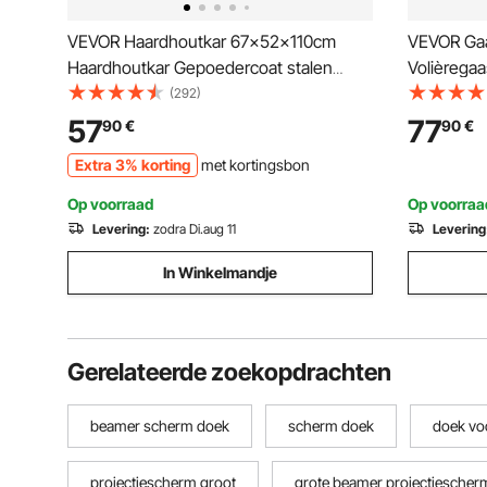
VEVOR Haardhoutkar 67x52x110cm
VEVOR Gaa
Haardhoutkar Gepoedercoat stalen
Volièregaa
haardhoutkar met 266,7 mm rubberen
verzinkt g
(292)
wielen Houtkar Max. 113,4 kg
gaas voor 
57
77
90
€
90
€
Transportkar Inclusief bungee-koord
knaagdier
Extra 3% korting
met kortingsbon
Grondnet 600D Oxford-doek
Op voorraad
Op voorraa
Levering:
zodra Di.aug 11
Levering
In Winkelmandje
Gerelateerde zoekopdrachten
beamer scherm doek
scherm doek
doek vo
projectiescherm groot
grote beamer projectiescher