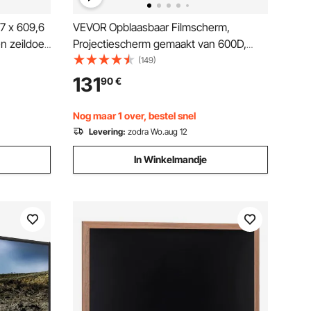
7 x 609,6
VEVOR Opblaasbaar Filmscherm,
n zeildoek
Projectiescherm gemaakt van 600D,
aterdicht
Projectiescherm met Draagbare
(149)
ken van
Opbergtas, 16:9, Filmprojectie voor
131
90
€
Thuisbioscoop, Themafeest,
Zwembadplezier (476 x 200 x 378 cm)
Nog maar 1 over, bestel snel
Levering:
zodra Wo.aug 12
In Winkelmandje