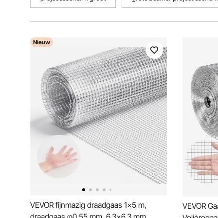
Nieuw
VEVOR fijnmazig draadgaas 1x5 m,
VEVOR Gaa
draadgaas φ0,55 mm, 6,3x6,3 mm
Volièregaa