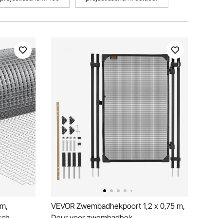
 m,
VEVOR Zwembadhekpoort 1,2 x 0,75 m,
sch
Deur voor zwembadhek,