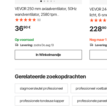
VEVOR 250 mm axiaalventilator, 50Hz
VEVOR 244
wandventilator, 2580 tpm
licht, 6-s
wandventilator, 220V ventilator,
(6)
aluminium 
axiaalventilator, wandventilator
voor slaap
36
228
90
€
90
binnen/bui
Op voorraad
Nog maar 1 
Levering:
zodra Do.aug 13
Levering
In Winkelmandje
Gerelateerde zoekopdrachten
slagmoersleutel professioneel
professioneel voetbal
professionele tondeuse kapper
professionele panee