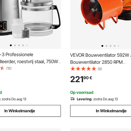
3 Professionele
VEVOR Bouwventilator 592W
leerder, roestvrij staal, 750W
Bouwventilator 2850 RPM
n 4L capaciteit, voor
(15)
Bouwventilator Blaasvermoge
(8)
a, ziekenhuizen en kantoren,
CFM (8792 m³/h) Axiale ventil
221
90
€
-efficiëntie 1L/u
slang Axiale blazer Geluidsni
Industriële ventilator IP44
d
Op voorraad
:
zodra Do.aug 13
Levering:
zodra Do.aug 13
In Winkelmandje
In Winkelmandje