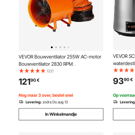
VEVOR SC-
VEVOR Bouwventilator 255W AC-motor
waterdestil
Bouwventilator 2830 RPM
vermogen e
Bouwventilator Ventilator 1720 CFM
(22)
laboratori
(2922 m3/h) Axiale ventilator met 10 m
93
121
90
€
90
€
destillatie
slang Axiale ventilator 79 dB
geluidsniveau Industriële ventilator
Nog maar 3 over, bestel snel
Op voorraa
Levering:
zodra Do.aug 13
Levering
In Winkelmandje