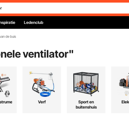
Inspiratie
Ledenclub
 van de buis
nele ventilator
"
strumenten
Verf
Sport en
Elek
buitenshuis