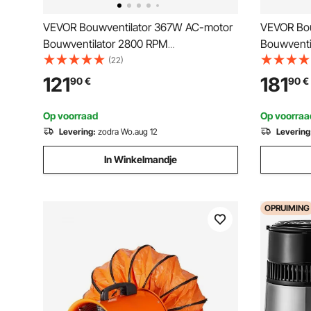
VEVOR Bouwventilator 367W AC-motor
VEVOR Bou
Bouwventilator 2800 RPM
Bouwventi
Bouwventilator Ventilator 2574 CFM
Bouwventil
(22)
(4373 m3/h) Axiale ventilator met 5m
CFM) Axial
121
181
90
€
90
€
slang Axiale ventilator 79dB
Axiale ven
geluidsniveau Industriële ventilator
Industriële
Op voorraad
Op voorraa
Levering:
zodra Wo.aug 12
Levering
In Winkelmandje
OPRUIMING