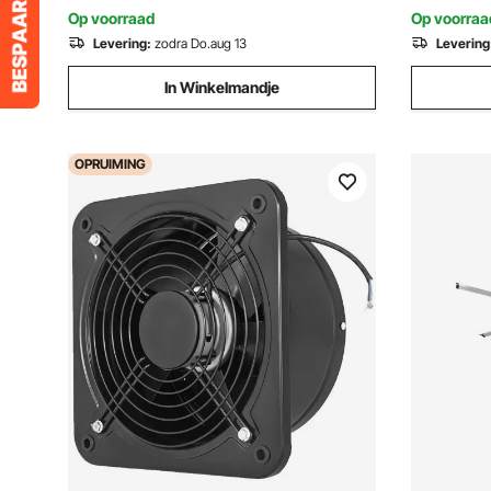
thuis
glazen ta
Op voorraad
Op voorraa
Levering:
zodra Do.aug 13
Levering
In Winkelmandje
OPRUIMING