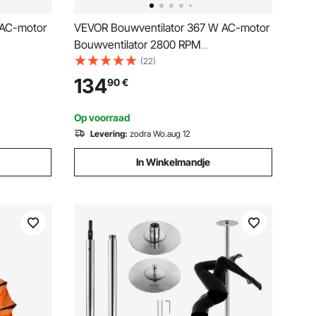
 AC-motor
VEVOR Bouwventilator 367 W AC-motor
Bouwventilator 2800 RPM
20 CFM
Bouwventilator Blaasvermogen 2574
(22)
 met 5m
CFM (4373 m³/h) Axiale ventilator met
134
90
€
10 m slang Axiale blazer Geluidsniveau
lator
79 dB Industriële ventilator
Op voorraad
Levering:
zodra Wo.aug 12
In Winkelmandje