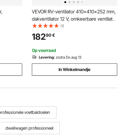
r,
VEVOR RV-ventilator 410x410x252 mm,
dakventilator 12 V, omkeerbare ventilator
gingsmand
met 10 snelheden en
(1)
VS 40 kHz
afstandsbediening, regenhoes,
182
90
€
n voor
elektrische deksel, afzuigventilator,
dakventilatie past op RV-dakopeningen
Op voorraad
Levering:
zodra Do.aug 13
In Winkelmandje
professionele voetbaldoelen
dweilwagen professioneel