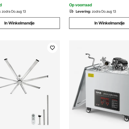
ndheelkundige instrumenten
Industriële ventilator IP44
d
Op voorraad
:
zodra Do.aug 13
Levering:
zodra Do.aug 13
In Winkelmandje
In Winkelmandje