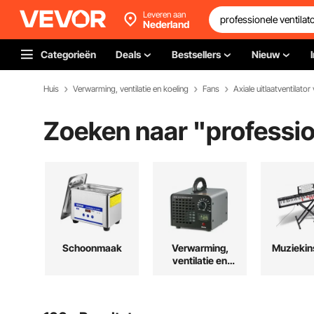
Leveren aan
Nederland
Categorieën
Deals
Bestsellers
Nieuw
Huis
Verwarming, ventilatie en koeling
Fans
Axiale uitlaatventilator
Zoeken naar "
professio
Schoonmaak
Verwarming,
Muziekin
ventilatie en
koeling