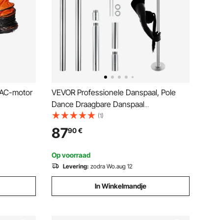
 AC-motor
VEVOR Professionele Danspaal, Pole
Dance Draagbare Danspaal
n 5175
Professioneel Ca. 210,5-278,4 cm
(1)
ator 5 m
Hoogte Verstelbare Verwijderbare
87
90
€
veau 79 dB
Fitnesspaal Spinning Fitness Zilver,
Danspaal Sportscholen, Club, Feest
Op voorraad
Levering:
zodra Wo.aug 12
In Winkelmandje