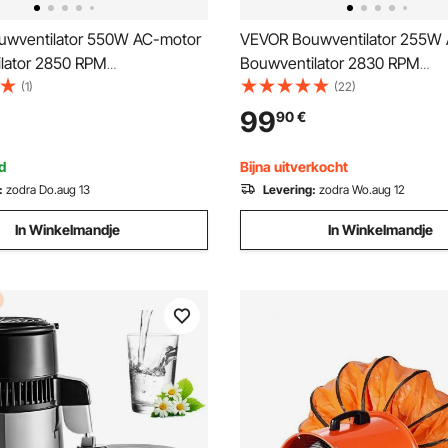
wventilator 550W AC-motor
VEVOR Bouwventilator 255W
lator 2850 RPM
Bouwventilator 2830 RPM
ator Ventilator 1179 L/s (2500
Bouwventilator Ventilator 17
(1)
(22)
e ventilator 3m netsnoer
(2922 m3/u) Axiale ventilator
99
90
€
tilator 75dB geluidsniveau
slang Axiale ventilator 79dB
 ventilator IP44
geluidsniveau Industriële venti
d
Bijna uitverkocht
:
zodra Do.aug 13
Levering:
zodra Wo.aug 12
In Winkelmandje
In Winkelmandje