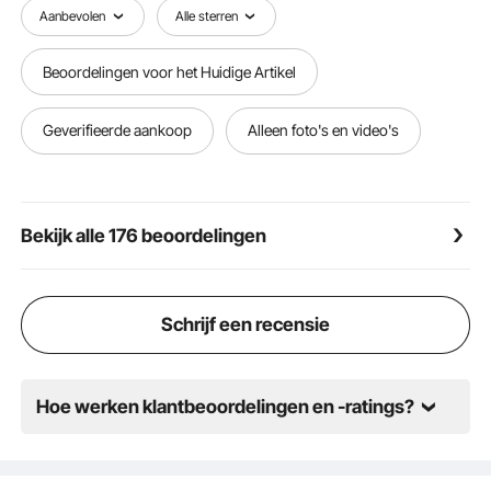
scenario's, inclusief vochtige omgevingen, waardoor
Aanbevolen
Alle sterren
stabiele prestaties gedurende langere perioden
mogelijk zijn.
Beoordelingen voor het Huidige Artikel
Veelzijdige toepassing: de bouwventilator is geschikt
voor verschillende omgevingen, waaronder
magazijnen, bouwplaatsen, fabrieken, kelders,
Geverifieerde aankoop
Alleen foto's en video's
keukens en meer, en voldoet aan de behoeften op
het gebied van ventilatie, stofafzuiging en koeling in
verschillende situaties.
Bekijk alle 176 beoordelingen
Schrijf een recensie
Hoe werken klantbeoordelingen en -ratings?