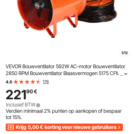
1/12
VEVOR Bouwventilator 592W AC-motor Bouwventilator
2850 RPM Bouwventilator Blaasvermogen 5175 CFM
...
(8792 m³/h) Axiale ventilator 5 m slang Axiale blazer
176
4.6
Geluidsniveau 79 dB Industriële ventilator IP44
221
90
€
Inclusief BTW
Verdien minimaal
2%
punten op aankopen of bespaar
tot
15%
.
Krijg
5,00
€
korting voor nieuwe gebruikers