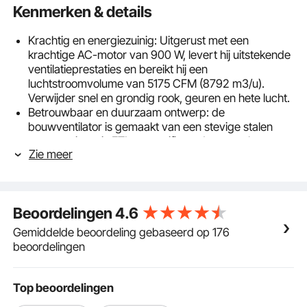
Kenmerken & details
Krachtig en energiezuinig: Uitgerust met een
krachtige AC-motor van 900 W, levert hij uitstekende
ventilatieprestaties en bereikt hij een
luchtstroomvolume van 5175 CFM (8792 m3/u).
Verwijder snel en grondig rook, geuren en hete lucht.
Betrouwbaar en duurzaam ontwerp: de
bouwventilator is gemaakt van een stevige stalen
constructie en is ETL-gecertificeerd om een ​​lange
Zie meer
levensduur te garanderen. De corrosiebestendige en
duurzame coating zorgt voor een betrouwbare
werking op de lange termijn.
Draagbaar en lichtgewicht: het draagbare handvat
Beoordelingen
4.6
en de antislip rubberen voetjes maken het
gemakkelijk te dragen en zorgen voor flexibel gebruik
Gemiddelde beoordeling gebaseerd op 176
op verschillende locaties. Deze luchtblazer kan de
beoordelingen
afvoer van geuren in de kelder of het riool versnellen.
Veiligheidsbescherming: Met IP44-bescherming,
bescherming tegen oververhitting zorgt deze
Top beoordelingen
ventilator voor een veilige werking in verschillende