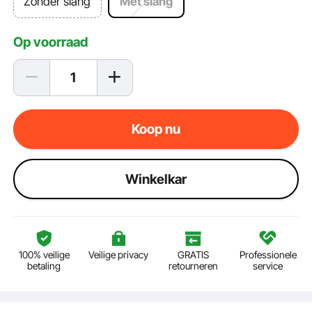
Zonder slang
Met slang
Op voorraad
Koop nu
Winkelkar
100% veilige
Veilige privacy
GRATIS
Professionele
betaling
retourneren
service