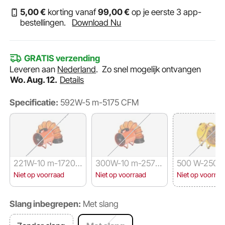
5
,00
€
korting vanaf
99
,00
€
op je eerste 3 app-
bestellingen.
Download Nu
GRATIS verzending
Leveren aan
Nederland
.
Zo snel mogelijk ontvangen
Wo. Aug. 12.
Details
Specificatie:
592W-5 m-5175 CFM
221W-10 m-1720
300W-10 m-2574
500 W-2500
CFM
CFM
Niet op voorraad
Niet op voorraad
Niet op voorraa
Slang inbegrepen:
Met slang