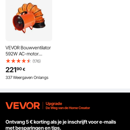
VEVOR Bouwventilator
592W AC-motor
Bouwventilator 2850
(176)
RPM Bouwventilator
221
90
€
Blaasvermogen 5175
337 Weergaven Onlangs
CFM (8792 m³/h)
Axiale ventilator 5 m
slang Axiale blazer
Geluidsniveau 79 dB
Industriële ventilator
IP44
Ontvang 5 € korting als je je inschrijft voor e-mails
met besparingen en tips.