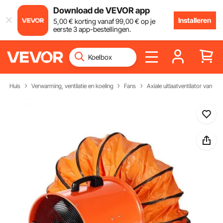
Download de VEVOR app
Installeren
5
,00
€
korting vanaf
99
,00
€
op je
eerste 3 app-bestellingen.
Huis
Verwarming, ventilatie en koeling
Fans
Axiale uitlaatventilator van de 