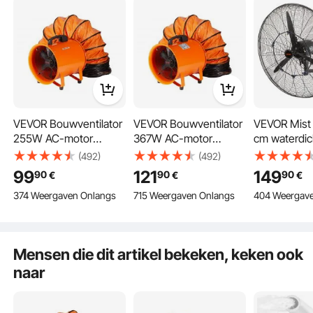
VEVOR Bouwventilator
VEVOR Bouwventilator
VEVOR Mist 
255W AC-motor
367W AC-motor
cm waterdic
Bouwventilator 2830
Bouwventilator 2800
industriële v
(492)
(492)
RPM Bouwventilator
RPM Bouwventilator
snelheden,
99
121
149
90
90
90
€
€
€
Ventilator 1720 CFM
Ventilator 2574 CFM
commerciële
374 Weergaven Onlangs
715 Weergaven Onlangs
404 Weergav
(2922 m3/u) Axiale
(4373 m3/h) Axiale
residentiële 
ventilator met 5m
ventilator met 5m
voor het ko
slang Axiale ventilator
slang Axiale ventilator
magazijnen,
79dB geluidsniveau
79dB geluidsniveau
werkplaats
Mensen die dit artikel bekeken, keken ook
Industriële ventilator
Industriële ventilator
naar