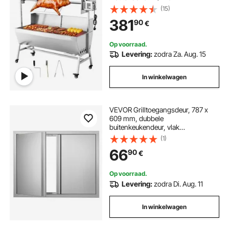
Grilllengte) met 60 kg
(15)
draagvermogen & wielen & 4-
381
90
€
voudige hoogteverstelling &
beschermhoes, elektrische grillset
voor kamperen
Op voorraad.
Levering:
zodra Za. Aug. 15
In winkelwagen
VEVOR Grilltoegangsdeur, 787 x
609 mm, dubbele
buitenkeukendeur, vlak
gemonteerde roestvrijstalen deur,
(1)
verticale wanddeur met intrekbare
66
90
€
handgrepen, voor grill-eiland,
grillstation, buitenkast
Op voorraad.
Levering:
zodra Di. Aug. 11
In winkelwagen