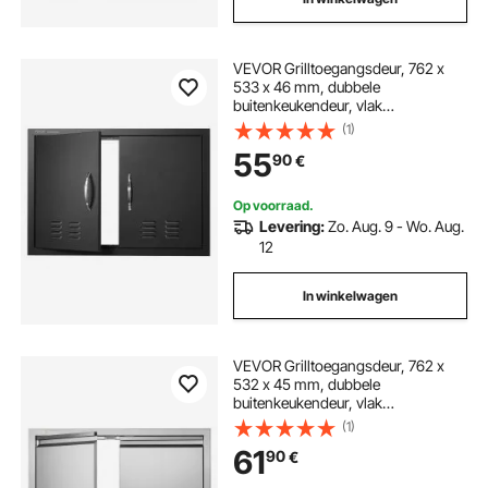
VEVOR Grilltoegangsdeur, 762 x
533 x 46 mm, dubbele
buitenkeukendeur, vlak
gemonteerde koelplaatdeur,
(1)
verticale wanddeur met
55
90
€
handgrepen en
ventilatieopeningen, voor grill-
eiland, BBQ-station, enz.
Op voorraad.
Levering:
Zo. Aug. 9 - Wo. Aug.
12
In winkelwagen
VEVOR Grilltoegangsdeur, 762 x
532 x 45 mm, dubbele
buitenkeukendeur, vlak
gemonteerde roestvrijstalen deur,
(1)
verticale wanddeur met intrekbare
61
90
€
handgrepen, voor grill-eiland,
grillstation, buitenkast, enz.