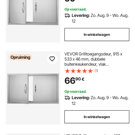
grillstation, buitenkast
Op voorraad.
Levering:
Zo. Aug. 9 - Wo. Aug.
12
In winkelwagen
VEVOR Grilltoegangsdeur, 915 x
Opruiming
533 x 46 mm, dubbele
buitenkeukendeur, vlak
gemonteerde roestvrijstalen deur,
(1)
verticale wanddeur met
66
90
€
handgrepen, voor grill-eiland,
grillstation, buitenkast, enz.
Op voorraad.
Levering:
Zo. Aug. 9 - Wo. Aug.
12
In winkelwagen