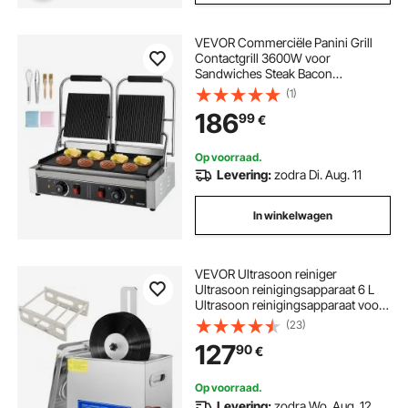
VEVOR Commerciële Panini Grill
Contactgrill 3600W voor
Sandwiches Steak Bacon
Hamburger, Sandwich Maker Press
(1)
Grill Gemaakt van roestvrij staal met
186
99
€
handvat & temperatuurregeling & 48
x 23 cm verwarmingsplaat, Panini
Press
Op voorraad.
Levering:
zodra Di. Aug. 11
In winkelwagen
VEVOR Ultrasoon reiniger
Ultrasoon reinigingsapparaat 6 L
Ultrasoon reinigingsapparaat voor
platen 180 W Instelbare tijd,
(23)
platenreiniger RVS 40 KHz
127
90
€
reinigingsapparaat
Op voorraad.
Levering:
zodra Wo. Aug. 12