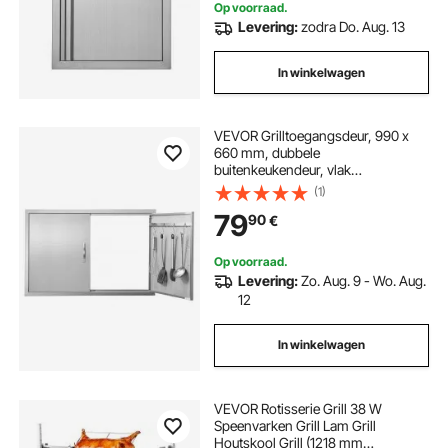
Op voorraad.
Levering:
zodra Do. Aug. 13
In winkelwagen
VEVOR Grilltoegangsdeur, 990 x
660 mm, dubbele
buitenkeukendeur, vlak
gemonteerde roestvrijstalen deur,
(1)
verticale wanddeur met
79
90
€
handgrepen en haken, voor grill-
eiland, grillstation, buitenkast
Op voorraad.
Levering:
Zo. Aug. 9 - Wo. Aug.
12
In winkelwagen
VEVOR Rotisserie Grill 38 W
Speenvarken Grill Lam Grill
Houtskool Grill (1218 mm