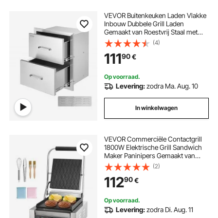
VEVOR Buitenkeuken Laden Vlakke
Inbouw Dubbele Grill Laden
Gemaakt van Roestvrij Staal met
Handvat, Grill Eiland Laden voor
(4)
Buitenkeukens of Patio Grill Stations
111
90
€
451 x 514 x 310 mm
Op voorraad.
Levering:
zodra Ma. Aug. 10
In winkelwagen
VEVOR Commerciële Contactgrill
1800W Elektrische Grill Sandwich
Maker Paninipers Gemaakt van
roestvrij staal met handvat en
(2)
temperatuurregeling, 22 x 23 cm
112
90
€
Platte geëmailleerde plaat (enkel),
voor hamburger, steak en spek
Op voorraad.
Levering:
zodra Di. Aug. 11