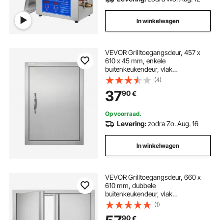
In winkelwagen
VEVOR Grilltoegangsdeur, 457 x
610 x 45 mm, enkele
buitenkeukendeur, vlak
gemonteerde roestvrijstalen deur,
(4)
verticale wanddeur met handgreep,
37
90
€
voor grill-eiland, grillstation,
buitenkast
Op voorraad.
Levering:
zodra Zo. Aug. 16
In winkelwagen
VEVOR Grilltoegangsdeur, 660 x
610 mm, dubbele
buitenkeukendeur, vlak
gemonteerde roestvrijstalen deur,
(1)
verticale wanddeur met intrekbare
90
€
handgrepen, voor grill-eiland,