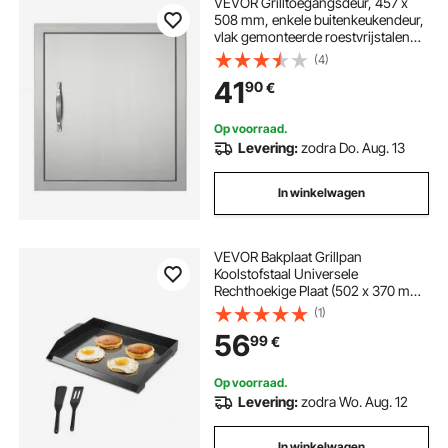
VEVOR Grilltoegangsdeur, 457 x
508 mm, enkele buitenkeukendeur,
vlak gemonteerde roestvrijstalen
deur, verticale wanddeur met
(4)
handgreep en haak, voor grill-
41
90
€
eiland, grillstation, buitenkast
Op voorraad.
Levering:
zodra Do. Aug. 13
In winkelwagen
VEVOR Bakplaat Grillpan
Koolstofstaal Universele
Rechthoekige Plaat (502 x 370 mm)
met Platte Bovenkant, Gasgrillplaat
(1)
voor BBQ Grill Teppanyaki,
56
99
€
Draagbare Familie Kookgerei met
Handvat
Op voorraad.
Levering:
zodra Wo. Aug. 12
In winkelwagen