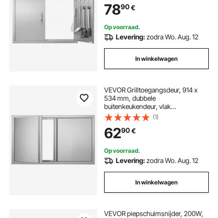
78
90
€
handgrepen en haken, voor grill-
eiland, grillstation, buitenkast
Op voorraad.
Levering:
zodra Wo. Aug. 12
In winkelwagen
VEVOR Grilltoegangsdeur, 914 x
534 mm, dubbele
buitenkeukendeur, vlak
gemonteerde roestvrijstalen deur,
(1)
verticale wanddeur met intrekbare
62
90
€
handgrepen, voor grill-eiland,
grillstation, buitenkast
Op voorraad.
Levering:
zodra Wo. Aug. 12
In winkelwagen
VEVOR piepschuimsnijder, 200W,