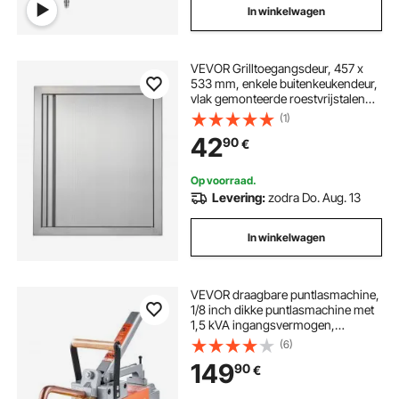
In winkelwagen
VEVOR Grilltoegangsdeur, 457 x
533 mm, enkele buitenkeukendeur,
vlak gemonteerde roestvrijstalen
deur, verticale wanddeur met
(1)
intrekbare handgreep, voor grill-
42
90
€
eiland, grillstation, buitenkast
Op voorraad.
Levering:
zodra Do. Aug. 13
In winkelwagen
VEVOR draagbare puntlasmachine,
1/8 inch dikke puntlasmachine met
1,5 kVA ingangsvermogen,
laspistool, puntlasmachine voor
(6)
metalen platen voor koolstofstaal,
149
90
€
roestvrij staal en aluminium platen