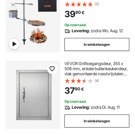
Grillframe Draagvermogen 6 kg
(5)
300 ℃ Vrijstaande Spit Roast Grill
39
90
€
BBQ Grill Grillkar Barbecue Buiten
Op voorraad.
Levering:
zodra Wo. Aug. 12
In winkelwagen
VEVOR Grilltoegangsdeur, 355 x
508 mm, enkele buitenkeukendeur,
vlak gemonteerde roestvrijstalen
deur, verticale wanddeur met
(4)
handgreep, voor grill-eiland,
37
90
€
grillstation, buitenkast
Op voorraad.
Levering:
zodra Di. Aug. 11
In winkelwagen