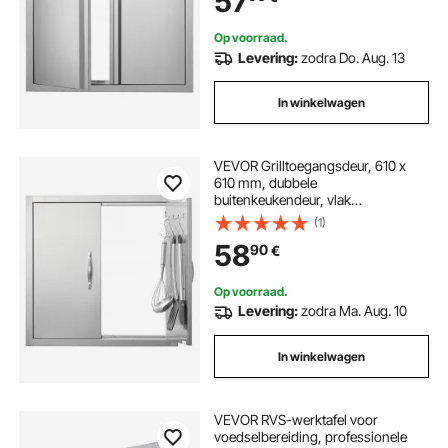
57
grillstation, buitenkast
Op voorraad.
Levering:
zodra Do. Aug. 13
In winkelwagen
VEVOR Grilltoegangsdeur, 610 x
610 mm, dubbele
buitenkeukendeur, vlak
gemonteerde roestvrijstalen deur,
(1)
dubbelwandige verticale deur met
58
90
€
handgrepen en haken, voor grill-
eiland, grillstation, buitenkast
Op voorraad.
Levering:
zodra Ma. Aug. 10
In winkelwagen
VEVOR RVS-werktafel voor
voedselbereiding, professionele