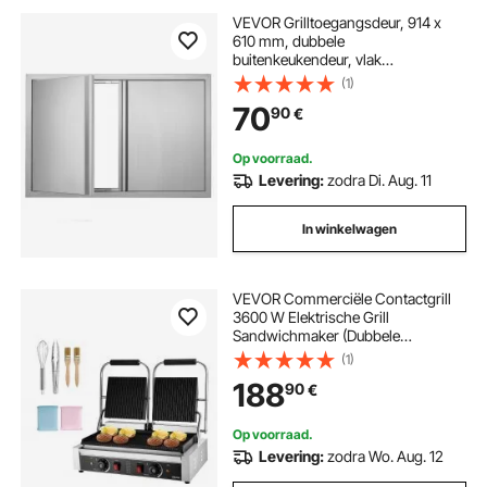
VEVOR Grilltoegangsdeur, 914 x
610 mm, dubbele
buitenkeukendeur, vlak
gemonteerde roestvrijstalen deur,
(1)
verticale wanddeur met intrekbare
70
90
€
handgrepen, voor grill-eiland,
grillstation, buitenkast
Op voorraad.
Levering:
zodra Di. Aug. 11
In winkelwagen
VEVOR Commerciële Contactgrill
3600 W Elektrische Grill
Sandwichmaker (Dubbele
Bakplaten) Panini-pers Roestvrij
(1)
Staal met Temperatuurregeling, 48
188
90
€
x 23 cm Geribbelde Emaille Plaat
voor Hamburgers, Steaks, Spek
Op voorraad.
Levering:
zodra Wo. Aug. 12