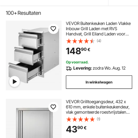
100+
Resultaten
VEVOR Buitenkeuken Laden Vlakke
Inbouw Grill Laden met RVS
Handvat, Grill Eiland Laden voor
Buitenkeukens of Patio Grill Stations
(4)
377 x 646 x 480 mm
148
90
€
Op voorraad.
Levering:
zodra Wo. Aug. 12
In winkelwagen
VEVOR Grilltoegangsdeur, 432 x
610 mm, enkele buitenkeukendeur,
vlak gemonteerde roestvrijstalen
deur, verticale wanddeur met
(1)
intrekbare handgreep, voor grill-
43
90
€
eiland, grillstation, buitenkast