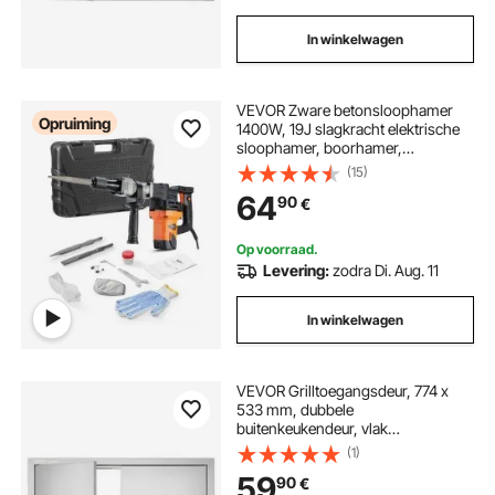
In winkelwagen
VEVOR Zware betonsloophamer
Opruiming
1400W, 19J slagkracht elektrische
sloophamer, boorhamer,
betonhamer, beitelhamer 2900
(15)
BPM, inclusief puntbeitel, platte
64
90
€
beitel, voor leisteen, beton, enz.
Op voorraad.
Levering:
zodra Di. Aug. 11
In winkelwagen
VEVOR Grilltoegangsdeur, 774 x
533 mm, dubbele
buitenkeukendeur, vlak
gemonteerde roestvrijstalen deur,
(1)
verticale wanddeur met
59
90
€
handgrepen, voor grill-eiland,