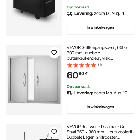
Op voorraad.
Levering:
zodra Di. Aug. 11
In winkelwagen
VEVOR Grilltoegangsdeur, 660 x
609 mm, dubbele
buitenkeukendeur, vlak
gemonteerde roestvrijstalen deur,
(1)
verticale wanddeur met
60
90
€
handgrepen, voor grill-eiland,
grillstation, buitenkast
Op voorraad.
Levering:
zodra Ma. Aug. 10
In winkelwagen
VEVOR Rotisserie Draaibare Grill
Staal 360 x 360 mm, Houtskoolgrill
Dubbele Lagen Grillrooster