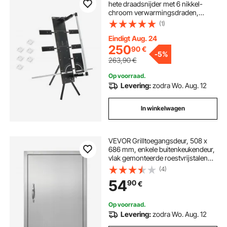
hete draadsnijder met 6 nikkel-
chroom verwarmingsdraden,
professioneel elektrisch
(1)
snijgereedschap met een maximale
snijlengte van 1150 mm voor
Eindigt Aug. 24
schuim, spons en KT-platen
250
90
€
-
5%
263,90
€
Op voorraad.
Levering:
zodra Wo. Aug. 12
In winkelwagen
VEVOR Grilltoegangsdeur, 508 x
686 mm, enkele buitenkeukendeur,
vlak gemonteerde roestvrijstalen
deur, verticale wanddeur met
(4)
handgreep, voor grill-eiland,
54
90
€
grillstation, buitenkast
Op voorraad.
Levering:
zodra Wo. Aug. 12