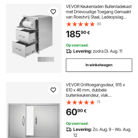
VEVOR Keukenladen Buitenladekast
met Drievoudige Toegang Gemaakt
van Roestvrij Staal, Ladeopslag
voor Grill Eiland met
(6)
Keukenrolhouder & Handvat, voor
185
90
€
Grill Station
Op voorraad.
Levering:
zodra Di. Aug. 11
In winkelwagen
VEVOR Grilltoegangsdeur, 915 x
610 x 46 mm, dubbele
buitenkeukendeur, vlak
gemonteerde roestvrijstalen deur,
(1)
verticale wanddeur met
60
90
€
handgrepen, voor grill-eiland,
grillstation, buitenkast, enz.
Op voorraad.
Levering:
Zo. Aug. 9 - Wo. Aug.
12