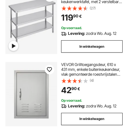
keukenwerktafel, met 2 verstelbare
onderste planken, 457 x 1219 x 864
(27)
mm voorbereidingstafel voor grill,
119
90
€
keuken, thuis
Op voorraad.
Levering:
zodra Wo. Aug. 12
In winkelwagen
VEVOR Grilltoegangsdeur, 610 x
431 mm, enkele buitenkeukendeur,
vlak gemonteerde roestvrijstalen
deur, verticale wanddeur met
(4)
handgreep, ventilatieopeningen en
42
90
€
haken, voor grill-eiland, grillstation
Op voorraad.
Levering:
zodra Wo. Aug. 12
In winkelwagen