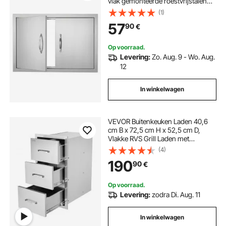
vlak gemonteerde roestvrijstalen
deur, verticale wanddeur met
(1)
handgrepen, voor grill-eiland,
57
90
€
grillstation, buitenkast
Op voorraad.
Levering:
Zo. Aug. 9 - Wo. Aug.
12
In winkelwagen
VEVOR Buitenkeuken Laden 40,6
cm B x 72,5 cm H x 52,5 cm D,
Vlakke RVS Grill Laden met
Drievoudige Toegang en Handvat,
(4)
Grill Eiland Laden voor
190
90
€
Buitenkeukens of Patio Grill Stations
Op voorraad.
Levering:
zodra Di. Aug. 11
In winkelwagen