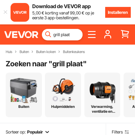
Download de VEVOR app
Installeren
5
,00
€
korting vanaf
99
,00
€
op je
eerste 3 app-bestellingen.
Huis
Buiten
Buiten koken
Buitenkeukens
Zoeken naar "
grill plaat
"
Buiten
Hulpmiddelen
Verwarming,
A
ventilatie en
koeling
Sorteer op:
Populair
Filters