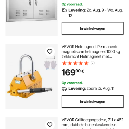
eiland, grillstation, buitenkast
Op voorraad.
Levering:
Zo. Aug. 9 - Wo. Aug.
12
In winkelwagen
VEVOR Hefmagneet Permanente
magnetische hefmagneet 1000 kg
trekkracht Hefmagneet met
ontgrendelingshendel en stalen
(2)
haak, gebruikt in werkplaatskranen
169
90
€
en hijswerktuigen, voor het heffen
van stalen platen en planken
Op voorraad.
Levering:
zodra Di. Aug. 11
In winkelwagen
VEVOR Grilltoegangsdeur, 711 x 482
mm, dubbele buitenkeukendeur,