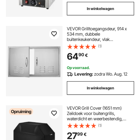
In winkelwagen
VEVOR Grilltoegangsdeur, 914 x
534 mm, dubbele
buitenkeukendeur, vlak
gemonteerde roestvrijstalen deur,
(1)
verticale wanddeur met
64
90
€
handgrepen en
ventilatieopeningen, voor grill-
eiland, grillstation, buitenkast
Op voorraad.
Levering:
zodra Wo. Aug. 12
In winkelwagen
VEVOR Grill Cover (1651 mm)
Opruiming
Zeildoek voor buitengrills,
waterdicht en weerbestendig,
duurzaam 600D polyester,
(1)
gemakkelijk aan en uit te trekken,
27
99
€
met klittenbandsluitingen