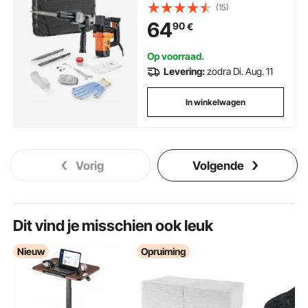
boorhamer, betonhamer,
(15)
beitelhamer 2900 BPM, inclusief
64
90
€
puntbeitel, platte beitel, voor
leisteen, beton, enz.
Op voorraad.
Levering:
zodra Di. Aug. 11
In winkelwagen
Vorig
Volgende
Dit vind je misschien ook leuk
Nieuw
Opruiming