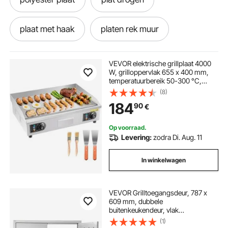
plaat met haak
platen rek muur
nylon plaat
ijzer plaat
ijzer platen
VEVOR elektrische grillplaat 4000
W, grilloppervlak 655 x 400 mm,
temperatuurbereik 50-300 °C,
ijzeren plaat
ijzeren platen
roestvrijstalen gastrogrillplaat
(8)
(behuizing), tafelmodel grillplaat
184
90
€
met 2 spatels, 2 borstels en 4
voetjes voor steaks en barbecue.
kantoor plate
platen display
Stekker niet inbegrepen.
Op voorraad.
Levering:
zodra Di. Aug. 11
warmte platen
warmte plaat
In winkelwagen
VEVOR Grilltoegangsdeur, 787 x
609 mm, dubbele
buitenkeukendeur, vlak
gemonteerde roestvrijstalen deur,
(1)
dubbelwandige verticale deur met