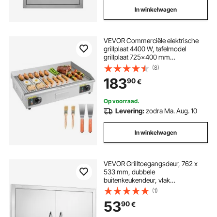
In winkelwagen
VEVOR Commerciële elektrische
grillplaat 4400 W, tafelmodel
grillplaat 725x400 mm
grilloppervlak, 50–300 °C,
(8)
elektrische grill, half geribbeld, half
183
90
€
glad, met 2 spatels en 2 borstels,
voor steaks en barbecue, zonder
stekker.
Op voorraad.
Levering:
zodra Ma. Aug. 10
In winkelwagen
VEVOR Grilltoegangsdeur, 762 x
533 mm, dubbele
buitenkeukendeur, vlak
gemonteerde roestvrijstalen deur,
(1)
verticale wanddeur met
53
90
€
handgrepen en
ventilatieopeningen, voor grill-