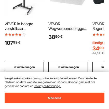
VEVOR in hoogte
VEVOR
VEVOR Enk
verstelbaar
Wegwerponderleggers
Regenlaar
computerbureau
, 762x914,5 mm,
Rubberen
(1)
38
90
€
650x480x(760-
Incontinentieonderlegg
Enkelband
107
99
€
1102)mm, metalen
ers, Absorberende
Bescher
Eindigt Au
frame, MDF-blad, 0-
Chux-onderleggers
Schoenen
34
90
€
90° kantelbaar,
met 5-laags
Geïsolee
44
,90
€
draagvermogen 15 kg,
bescherming voor bed,
Modderlaa
zwenkwielen met
bank en matras,
voor Wan
remmen, zit-sta
Onderlegger voor
Vissen, J
In winkelwagen
In winkelwagen
In w
bureau voor
huisdieren,
Tuinieren
thuiswerkplek
volwassenen, kinderen
We gebruiken cookies om uw online ervaring te verbeteren. Door verder te
en senioren (70-pack)
bladeren op deze website, we gaan ervan uit dat u akkoord gaat met ons
Aanbevolen zoekopdrachten
gebruik van cookies en
Privacy en beveiliging.
Mee eens
door metal plate
houten platen
metal plat