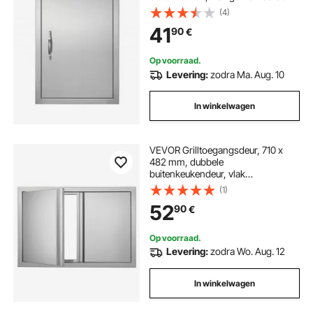
deur van roestvrij staal, verticale
(4)
wanddeur met handgreep, voor
41
90
€
grill-eiland, grillstation, buitenkast,
enz.
Op voorraad.
Levering:
zodra Ma. Aug. 10
In winkelwagen
VEVOR Grilltoegangsdeur, 710 x
482 mm, dubbele
buitenkeukendeur, vlak
gemonteerde roestvrijstalen deur,
(1)
verticale wanddeur met intrekbare
52
90
€
handgrepen, voor grill-eiland,
grillstation, buitenkast
Op voorraad.
Levering:
zodra Wo. Aug. 12
In winkelwagen