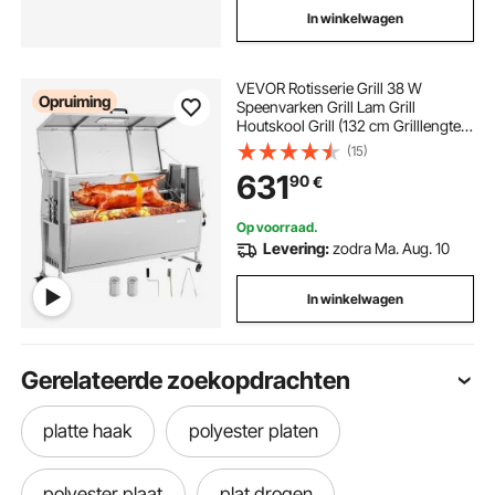
In winkelwagen
VEVOR Rotisserie Grill 38 W
Opruiming
Speenvarken Grill Lam Grill
Houtskool Grill (132 cm Grilllengte)
met 60 kg draagvermogen & wielen
(15)
& 4-voudige hoogteverstelling &
631
90
€
deksel, roestvrijstalen elektrische
grillset voor kamperen
Op voorraad.
Levering:
zodra Ma. Aug. 10
In winkelwagen
Gerelateerde zoekopdrachten
platte haak
polyester platen
polyester plaat
plat drogen