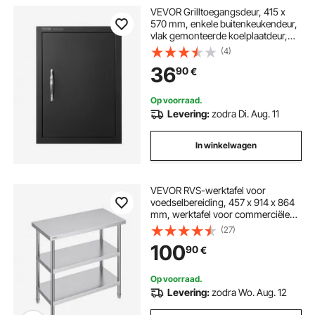
VEVOR Grilltoegangsdeur, 415 x
570 mm, enkele buitenkeukendeur,
vlak gemonteerde koelplaatdeur,
verticale wanddeur met handgreep,
(4)
voor grill-eiland, grillstation,
36
90
€
buitenkast, zwart
Op voorraad.
Levering:
zodra Di. Aug. 11
In winkelwagen
VEVOR RVS-werktafel voor
voedselbereiding, 457 x 914 x 864
mm, werktafel voor commerciële
keukens, met 2 verstelbare
(27)
onderste planken, robuuste
100
90
€
metalen werktafel voor grill, keuken
Op voorraad.
Levering:
zodra Wo. Aug. 12