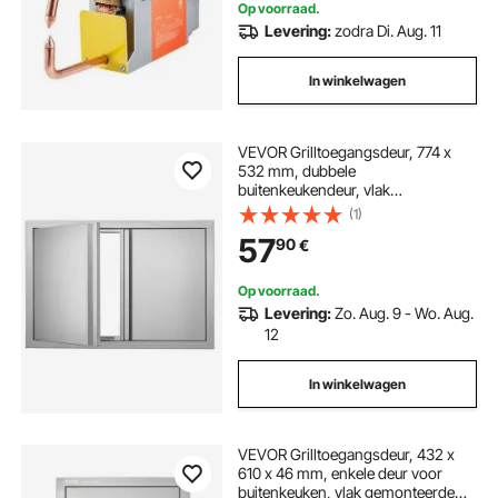
Op voorraad.
Levering:
zodra Di. Aug. 11
In winkelwagen
VEVOR Grilltoegangsdeur, 774 x
532 mm, dubbele
buitenkeukendeur, vlak
gemonteerde roestvrijstalen deur,
(1)
verticale wanddeur met intrekbare
57
90
€
handgrepen, voor grill-eiland,
grillstation, buitenkast
Op voorraad.
Levering:
Zo. Aug. 9 - Wo. Aug.
12
In winkelwagen
VEVOR Grilltoegangsdeur, 432 x
610 x 46 mm, enkele deur voor
buitenkeuken, vlak gemonteerde