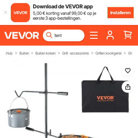
Download de VEVOR app
Installeren
5
,00
€
korting vanaf
99
,00
€
op je
eerste 3 app-bestellingen.
Huis
Buiten
Buiten koken
Grill -accessoires
Grillen kookgerei
Grillr