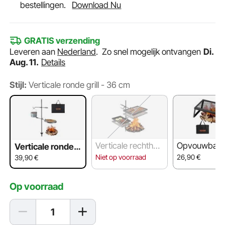
bestellingen.
Download Nu
GRATIS verzending
Leveren aan
Nederland
.
Zo snel mogelijk ontvangen
Di.
Aug. 11.
Details
Stijl:
Verticale ronde grill - 36 cm
Verticale rechthoe
Opvouwbare g
Verticale ronde g
kige grill - 43 cm
46 cm
rill - 36 cm
Niet op voorraad
26,90
€
39,90
€
Op voorraad