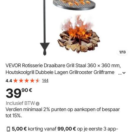
1/13
VEVOR Rotisserie Draaibare Grill Staal 360 x 360 mm,
Houtskoolgrill Dubbele Lagen Grillrooster Grillframe
...
Draagvermogen 6 kg 300 ℃ Vrijstaande Spit Roast Grill
144
4.4
BBQ Grill Grillkar Barbecue Buiten
39
90
€
Inclusief BTW
Verdien minimaal
2%
punten op aankopen of bespaar
tot
15%
.
5
,00
€
korting vanaf
99
,00
€
op je eerste 3 app-