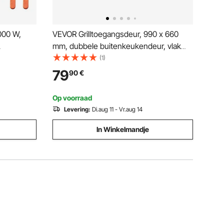
4000 W,
VEVOR Grilltoegangsdeur, 990 x 660
mm, dubbele buitenkeukendeur, vlak
,
gemonteerde roestvrijstalen deur,
(1)
verticale wanddeur met handgrepen en
79
90
€
aat met 2
haken, voor grill-eiland, grillstation,
es voor
buitenkast
Op voorraad
iet
Levering:
Di.aug 11 - Vr.aug 14
In Winkelmandje