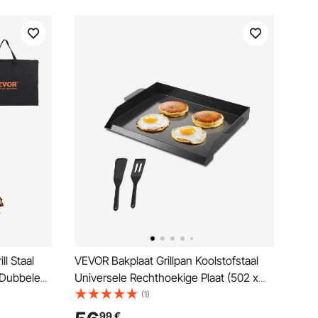
ll Staal
VEVOR Bakplaat Grillpan Koolstofstaal
 Dubbele
Universele Rechthoekige Plaat (502 x
370 mm) met Platte Bovenkant,
(1)
rijstaande
Gasgrillplaat voor BBQ Grill Teppanyaki,
99
€