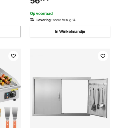
56
r
Draagbare Familie Kookgerei met
Handvat
Op voorraad
Levering:
zodra Vr.aug 14
In Winkelmandje