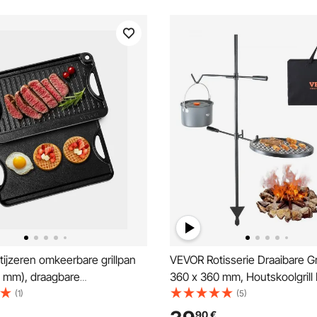
ijzeren omkeerbare grillpan
VEVOR Rotisserie Draaibare Gri
2 mm), draagbare
360 x 360 mm, Houtskoolgrill
ige barbecuepan met
Lagen Grillrooster Grillframe
(1)
(5)
ookgerei voor op het fornuis,
Draagvermogen 6 kg 300 ℃ V
90
€