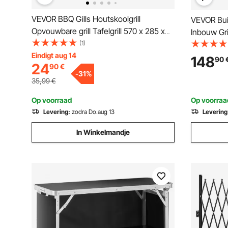
VEVOR BBQ Gills Houtskoolgrill
VEVOR Bui
Opvouwbare grill Tafelgrill 570 x 285 x
Inbouw Gr
230 mm, Draagvermogen 6 kg
(1)
Grill Eila
Draagbare reisgrill Buitengrill
Eindigt aug 14
Patio Gril
148
90
24
90
€
Campinggrill 300 ℃, Grillrooster +
-
31
%
Grillplaat voor tuinfeesten, picknicks,
35,99
€
terras
Op voorraad
Op voorraa
Levering:
zodra Do.aug 13
Levering
In Winkelmandje