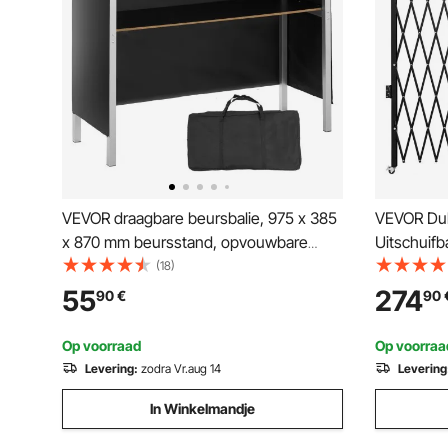
VEVOR draagbare beursbalie, 975 x 385
VEVOR Dub
x 870 mm beursstand, opvouwbare
Uitschuifb
promotionele bartafel, receptiebalie met
Draagbare
(18)
opbergplank, draagtas, zwart
Opvouwbaa
55
274
90
€
90
Garage, W
Dubbele K
Op voorraad
Op voorraa
Levering:
zodra Vr.aug 14
Levering
In Winkelmandje