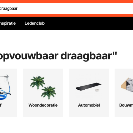
Inspiratie
Ledenclub
l opvouwbaar draagbaar
"
f
Woondecoratie
Automobiel
Bouwma