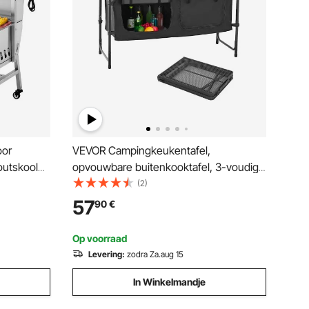
oor
VEVOR Campingkeukentafel,
outskool
opvouwbare buitenkooktafel, 3-voudig
in hoogte verstelbaar, draagbaar
(2)
hoogte-
aluminium kookstation met organizer en
57
90
€
laat.
draaggreep, voor barbecues, picknicks,
oestvrij
camperreizen, zwart
Op voorraad
 en
Levering:
zodra Za.aug 15
In Winkelmandje