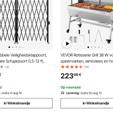
bele Veiligheidsklappoort,
VEVOR Rotisserie Grill 38 W v
are Schaarpoort 0,5-12 ft,
speenvarken, lamsvlees en h
 Schaarpoort met 360° Rollen,
(94 cm grilllengte) met een
(3)
(15)
r, Buitengebruik, Kelderdeur,
draagvermogen van 60 kg, 7 
223
€
99
€
inkelraam, Hek, Zwart,
instellingen en een beschermp
lappoort
Deze elektrische grillset van r
d
Op voorraad
staal is ideaal voor kamperen
:
zodra Vr.aug 14
Levering:
zodra Do.aug 13
buitengebruik.
In Winkelmandje
In Winkelmandje