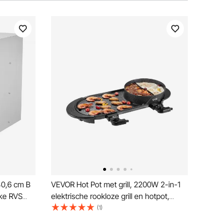
0,6 cm B
VEVOR Hot Pot met grill, 2200W 2-in-1
kke RVS
elektrische rookloze grill en hotpot,
Toegang en
Koreaanse BBQ Shabu Hot Pot met
(1)