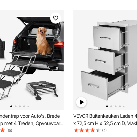
dentrap voor Auto's, Brede
VEVOR Buitenkeuken Laden 4
p met 4 Treden, Opvouwbare
x 72,5 cm H x 52,5 cm D, Vla
 met Antislipoppervlak,
Grill Laden met Drievoudige 
(15)
(4)