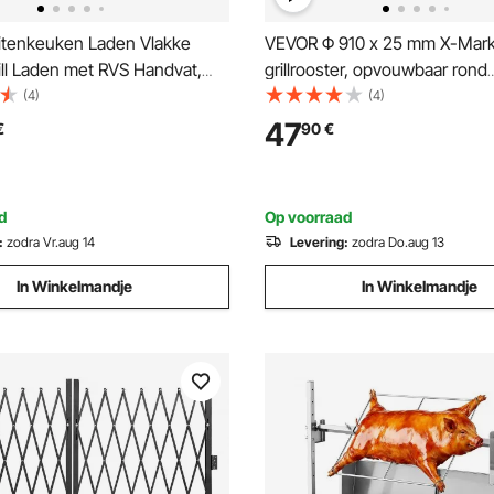
tenkeuken Laden Vlakke
VEVOR Φ 910 x 25 mm X-Mark
ill Laden met RVS Handvat,
grillrooster, opvouwbaar rond
nd Laden voor Buitenkeukens of
grillrooster, robuust stalen k
(4)
(4)
l Stations 377 x 646 x 480 mm
BBQ grillrooster met handvat 
47
€
90
€
ondersteuning, draagbaar
kampeerkookgerei, zwart
d
Op voorraad
:
zodra Vr.aug 14
Levering:
zodra Do.aug 13
In Winkelmandje
In Winkelmandje