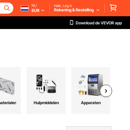
NL/
Hallo, Log in
Rekening & Bestelling
EUR
Download de VEVOR app
terialen
Hulpmiddelen
Apparaten
M