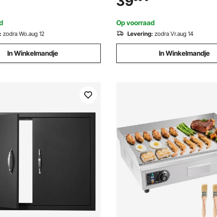
39
 buitengrill, zwart
Spit Roast Grill BBQ Grill Grillka
Barbecue Buiten
d
Op voorraad
:
zodra Wo.aug 12
Levering:
zodra Vr.aug 14
In Winkelmandje
In Winkelmandje