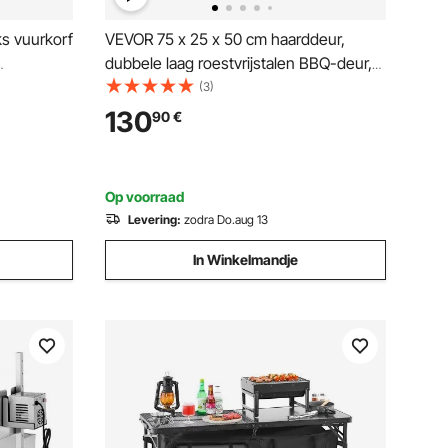
s vuurkorf
VEVOR 75 x 25 x 50 cm haarddeur,
dubbele laag roestvrijstalen BBQ-deur,
ampvuur
verticale BBQ-eilanddeur
(3)
en X-Wire
130
90
€
Op voorraad
Levering:
zodra Do.aug 13
In Winkelmandje