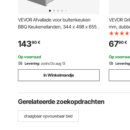
VEVOR Afvallade voor buitenkeuken
VEVOR Gri
BBQ Keukeneilanden, 344 x 498 x 655
mm, dubbe
mm (B x D x H), Opbergruimte voor
keuken, v
binnen, Multifunctionele roestvrijstalen
koelplaatd
143
67
90
€
90
€
keukenladen voor propaangasflessen,
handgrepen,
Max. 25 kg (Geen afvalbakken)
(roestvrij
Op voorraad
Op voorraa
Levering:
zodra Do.aug 13
Levering
In Winkelmandje
Gerelateerde zoekopdrachten
draagbaar opvouwbaar bed