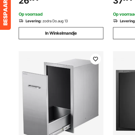
26
37
picknickgrill voor buiten, Campinggrill
binnen- en
Zwart 300 ℃, voor terras, camping,
Op voorraad
Op voorraa
feest
Levering:
zodra Do.aug 13
Levering
In Winkelmandje