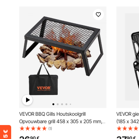
VEVOR BBQ Gills Houtskoolgrill
VEVOR giet
Opvouwbare grill 458 x 305 x 205 mm,
(185 x 34
Tafelgrill Draagbare reisgrill
rechthoek
(1)
Draagvermogen 6 kg, Opvouwbare
handvat, k
90
€
90
€