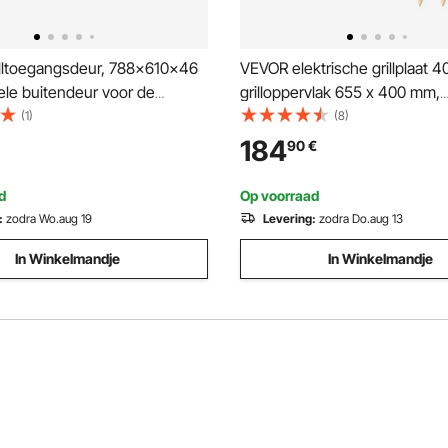
lltoegangsdeur, 788x610x46
VEVOR elektrische grillplaat 
le buitendeur voor de
grilloppervlak 655 x 400 mm,
lak gemonteerde
temperatuurbereik 50-300 °C
(1)
(8)
eur, verticale wanddeur met
roestvrijstalen gastrogrillplaat
184
90
€
 voor grill-eilandgrillstation
(behuizing), tafelmodel grillpl
 staal + oliegespoten product)
spatels, 2 borstels en 4 voetj
d
Op voorraad
steaks en barbecue. Stekker n
:
zodra Wo.aug 19
Levering:
zodra Do.aug 13
inbegrepen.
In Winkelmandje
In Winkelmandje