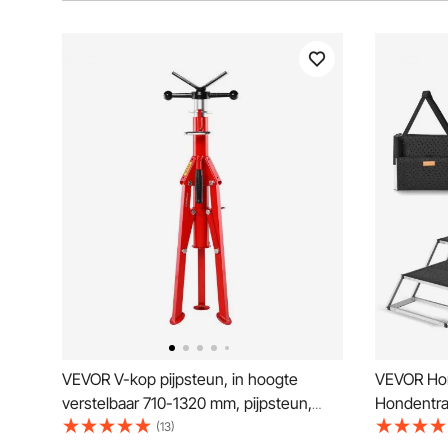
VEVOR V-kop pijpsteun, in hoogte
VEVOR Hon
verstelbaar 710-1320 mm, pijpsteun,
Hondentra
1134 kg, draagbare opvouwbare
Hondentrap
(13)