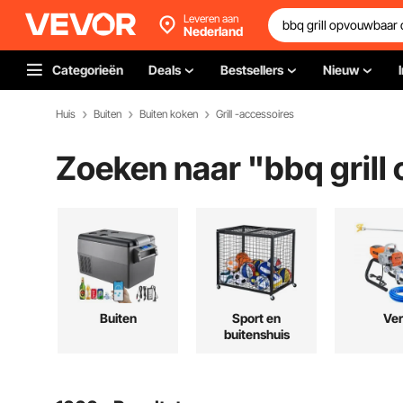
Leveren aan
Nederland
Categorieën
Deals
Bestsellers
Nieuw
Huis
Buiten
Buiten koken
Grill -accessoires
Zoeken naar "
bbq gril
Buiten
Sport en
Ver
buitenshuis