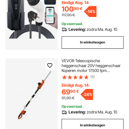
Eindigt Aug. 14
100
90
€
-
14%
117,90
€
Op voorraad.
Levering:
zodra Ma. Aug. 10
In winkelwagen
VEVOR Telescopische
heggenschaar 20V heggenschaar
Koperen motor 17.500 tpm
Elektrische heggenschaar 46 cm
(5)
Meslengte 188-239 cm
Uitschuifbaar 16 mm Snijdiameter
Eindigt Aug. 14
30-150° Draaibaar Inclusief
69
90
€
-
24%
snellader Accu
91,90
€
Op voorraad.
Levering:
zodra Ma. Aug. 10
In winkelwagen