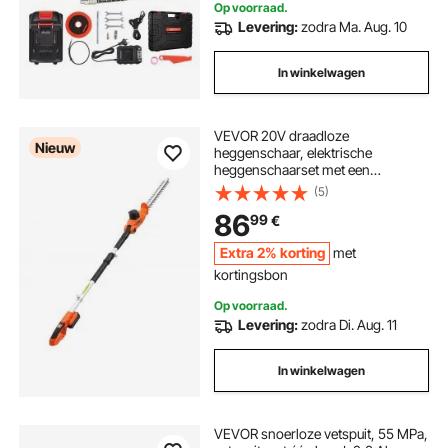
Op voorraad.
Levering:
zodra Ma. Aug. 10
In winkelwagen
VEVOR 20V draadloze
Nieuw
heggenschaar, elektrische
heggenschaarset met een
snijlengte van 457,2 mm en een
(5)
telescopisch ontwerp van 187,5–
86
99
€
238,5 cm voor hoge takken
(inclusief 2,0 Ah accu en snellader)
Extra 2% korting
met
kortingsbon
Op voorraad.
Levering:
zodra Di. Aug. 11
In winkelwagen
VEVOR snoerloze vetspuit, 55 MPa,