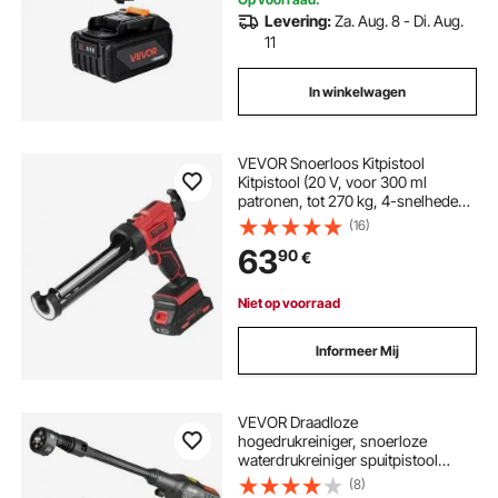
Levering:
Za. Aug. 8 - Di. Aug.
11
In winkelwagen
VEVOR Snoerloos Kitpistool
Kitpistool (20 V, voor 300 ml
patronen, tot 270 kg, 4-snelheden
instelbaar, incl. accu en oplader)
(16)
Compatibel met acrylzuur, lijmen
63
90
€
Niet op voorraad
Informeer Mij
VEVOR Draadloze
hogedrukreiniger, snoerloze
waterdrukreiniger spuitpistool
(250W 21V, 50bar, voor mobiele
(8)
reiniging en irrigatie, 4L/min,