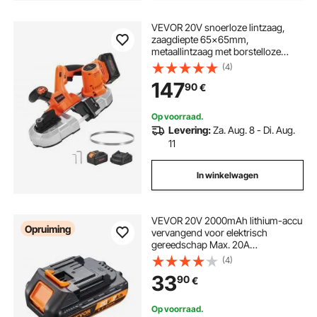
VEVOR 20V snoerloze lintzaag,
zaagdiepte 65x65mm,
metaallintzaag met borstelloze
motor, 4000mAh accu en oplader,
(4)
variabele snelheid 0-192 m/min,
147
90
€
ideaal voor het zagen van metaal en
hout
Op voorraad.
Levering:
Za. Aug. 8 - Di. Aug.
11
In winkelwagen
VEVOR 20V 2000mAh lithium-accu
Opruiming
vervangend voor elektrisch
gereedschap Max. 20A
uitgangsstroom accu met
(4)
overbelasting, overontlading,
33
90
€
oververhitting en
kortsluitbeveiliging Lithium-accu
15,8 x 74,8 x 50,7 mm
Op voorraad.