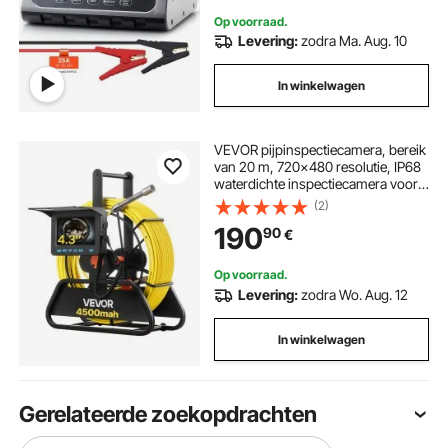
Op voorraad.
Levering:
zodra Ma. Aug. 10
In winkelwagen
VEVOR pijpinspectiecamera, bereik
van 20 m, 720x480 resolutie, IP68
waterdichte inspectiecamera voor
leidingen met 6 verstelbare LED's,
(2)
4500 mAh accu en 16 GB
190
90
€
geheugenkaart voor rioolleidingen
en buizen.
Op voorraad.
Levering:
zodra Wo. Aug. 12
In winkelwagen
Gerelateerde zoekopdrachten