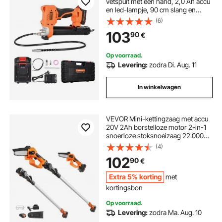
vetspuit met één hand, 2,0 Ah accu
en led-lampje, 90 cm slang en
draagtas, trekker, compatibel met
(6)
18V Makita accu's, smering van
103
90
€
voertuigen of machines
Op voorraad.
Levering:
zodra Di. Aug. 11
In winkelwagen
VEVOR Mini-kettingzaag met accu
20V 2Ah borstelloze motor 2-in-1
snoerloze stoksnoeizaag 22.000
tpm kettingzaag elektrisch,
(4)
telescopische heggenschaar
102
90
€
snoeizaag met telescopische
handgreep Verlenglengte tot 2,43
Extra 5% korting
met
m
kortingsbon
Op voorraad.
Levering:
zodra Ma. Aug. 10