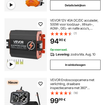
Details bekijken
VEVOR 12V 40A DC/DC acculader,
500W voor loodzuur-, lithium-,
AGM-, GEL- en natte accu's,
intelligent meertraps opladen, voor
(7)
campers, bedrijfsvoertuigen, boten
94
90
€
en jachten
Op voorraad.
Levering:
zodra Ma. Aug. 10
In winkelwagen
VEVOR Endoscoopcamera met
Nieuw
verlichting, draaibare
inspectiecamera met 360°
beweegbare kop, IP67 waterdichte
(18)
pijpcamera met 5-inch display, 5
99
99
€
meter flexibele kabel, 5000 mAh
accu, 8 mm borescopecamera voor