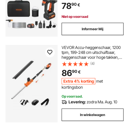
78
90
€
inclusief accessoires en oplader)
Niet op voorraad
Informeer Mij
VEVOR Accu-heggenschaar, 1200
tpm, 199-248 cm uitschuifbaar,
heggenschaar voor hoge takken,
20 V accu, snoerloze elektrische
(4)
heggenschaar met 51 cm mes, 5
86
90
€
hoeken verstelbaar voor tuin en erf
Extra 4% korting
met
kortingsbon
Op voorraad.
Levering:
zodra Ma. Aug. 10
In winkelwagen