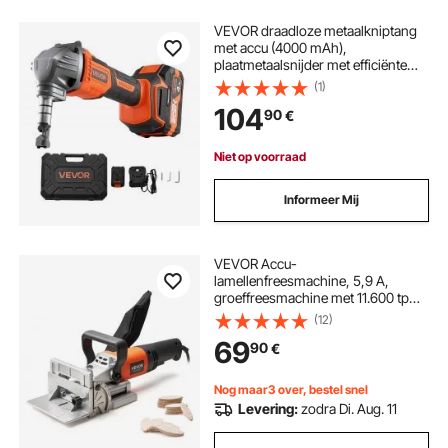
VEVOR draadloze metaalkniptang
met accu (4000 mAh),
plaatmetaalsnijder met efficiënte
borstelloze motor (2200 tpm) en
(1)
kunststof koffer, voor het snijden
104
90
€
van staal- en aluminiumplaten.
Niet op voorraad
Informeer Mij
VEVOR Accu-
lamellenfreesmachine, 5,9 A,
groeffreesmachine met 11.600 tpm
760 W motor, 45 graden
(12)
positioneringsinkeping,
69
90
€
hardmetalen zaagblad, stofzak,
verstelbare hoek en diepte, voor
houtbewerking
Nog maar3 over, bestel snel
Levering:
zodra Di. Aug. 11