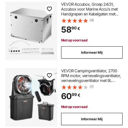
VEVOR Accubox, Groep 24/31,
Accubox voor Marine Accu's met
Handgrepen en Kabelgaten met
Rubberen Doorvoertule, Aluminium
(4)
Behuizing, Geschikt voor Off-Road
58
90
€
Race Auto's en Vrachtwagens
Niet op voorraad
Informeer Mij
VEVOR Campingventilator, 2700
RPM motor, vernevelingsventilator,
vernevelingsventilator met 9L
watertank, 10000mAh accu, 4
(7)
windsnelheden en 5 lichtstanden,
60
99
€
draagbare staande ventilator voor
kamperen, vissen en reizen
Niet op voorraad
Informeer Mij