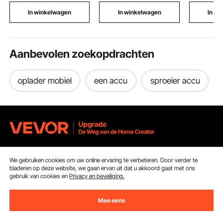
grondpennen,
grond, grind,
snelkoppe
Swooper Flags voor
betonplaten en
frame
In winkelwagen
In winkelwagen
In w
bedrijven 5 m
funderingen
Aanbevolen zoekopdrachten
oplader mobiel
een accu
sproeier accu
Ontvang 5 € korting als je je inschrijft voor e-mails
We gebruiken cookies om uw online ervaring te verbeteren. Door verder te
met besparingen en tips.
bladeren op deze website, we gaan ervan uit dat u akkoord gaat met ons
gebruik van cookies en
Privacy en beveiliging.
E-mailadres
Abonneren
Mee eens
Door op de knop
abonneren
te klikken, gaat u akkoord met ons