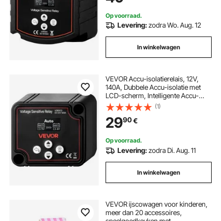
Boot
Op voorraad.
Levering:
zodra Wo. Aug. 12
In winkelwagen
VEVOR Accu-isolatierelais, 12V,
140A, Dubbele Accu-isolatie met
LCD-scherm, Intelligente Accu-
scheidingsschakelaar voor Lithium-
(1)
en Loodzuuraccu's, voor Auto,
29
90
€
Vrachtwagen, Camper, UTV, ATV,
Boot
Op voorraad.
Levering:
zodra Di. Aug. 11
In winkelwagen
VEVOR ijscowagen voor kinderen,
meer dan 20 accessoires,
speelgoedkeuken met