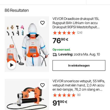
86
Resultaten
VEVOR Draadloze drukspuit 15L
Rugspuit 8Ah Lithium-ion accu
Drukspuit 90PSI Meststofspuit
4,1L/min Tuinspuit met
(24)
schouderbanden Plantenspuit
76
90
€
Tuinirrigatie Desinfectie
Autowasstraat
Op voorraad.
Levering:
zodra Ma. Aug. 10
In winkelwagen
VEVOR snoerloze vetspuit, 55 MPa,
vetspuit met één hand, 2,0 Ah accu
en led-lampje, 76,2 cm slang en
draagtas, trekker, compatibel met
(6)
18V Makita accu's, smering van
91
90
€
voertuigen of machines