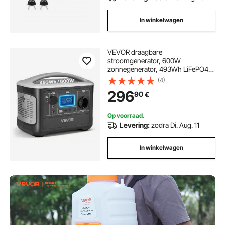
In winkelwagen
VEVOR draagbare
stroomgenerator, 600W
zonnegenerator, 493Wh LiFePO4-
accu met 7 uitgangen, geschikt
(4)
voor noodgevallen thuis, kamperen
296
90
€
en camperreizen (zonnepaneel
NIET inbegrepen)
Op voorraad.
Levering:
zodra Di. Aug. 11
In winkelwagen