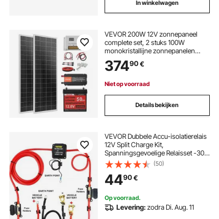
In winkelwagen
VEVOR 200W 12V zonnepaneel
complete set, 2 stuks 100W
monokristallijne zonnepanelen
12,8V 50Ah LiFePO₄ accu + 40A
374
90
€
laadregelaar + 800W omvormer,
voor camper, huis, camping, boot,
off-grid
Niet op voorraad
Details bekijken
VEVOR Dubbele Accu-isolatierelais
12V Split Charge Kit,
Spanningsgevoelige Relaisset -30-
105℃, Automatische Lader & 4m
(50)
Kabelset voor Vrachtwagens,
44
90
€
Campers, Werkplaatsen, Auto's &
Boten
Op voorraad.
Levering:
zodra Di. Aug. 11