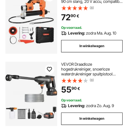
90 cm slang, 20 V accu, compatibel
met 18 V Makita accu's, voor het
(8)
smeren van voertuigen of machines
72
90
€
(alleen gereedschap, zonder accu)
Op voorraad.
Levering:
zodra Ma. Aug. 10
In winkelwagen
VEVOR Draadloze
hogedrukreiniger, snoerloze
waterdrukreiniger spuitpistool
(220W 21V, 40bar, voor mobiele
(8)
reiniging en irrigatie, 4L/min,
55
90
€
inclusief accessoires en oplader)
Op voorraad.
Levering:
zodra Zo. Aug. 9
In winkelwagen