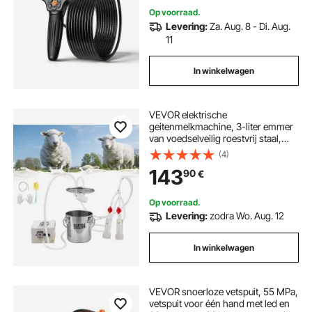
auto en thuis
Op voorraad.
Levering:
Za. Aug. 8 - Di. Aug.
11
In winkelwagen
VEVOR elektrische
geitenmelkmachine, 3-liter emmer
van voedselveilig roestvrij staal,
melkapparatuur met 5200 mAh
(4)
accu, 2 speenbekers, pulsatie-
143
90
€
vacuümmelkmachine,
impulsmelker (alleen voor geiten)
Op voorraad.
Levering:
zodra Wo. Aug. 12
In winkelwagen
VEVOR snoerloze vetspuit, 55 MPa,
vetspuit voor één hand met led en