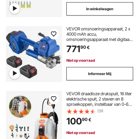
In winkelwagen
VEVOR omsnoeringsapparaat, 2 x
4000 mAh accu,
omsnoeringsapparaat met digitaal
display voor 10-19 mm brede PET-
771
90
€
banden,
omsnoeringsverpakkingsmachine
ideaal voor fabrieken, magazijnen
Niet op voorraad
en logistieke centra
Informeer Mij
VEVOR draadloze drukspuit, 16 liter
elektrische spuit, 2 staven en 8
sproeikoppen, instelbaar van 0-6
bar, 4 uur looptijd, draagbare
(31)
rugspuit voor tuin en park voor
100
90
€
onkruid wieden, sproeien en
reinigen
Niet op voorraad