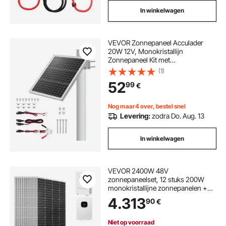
In winkelwagen
VEVOR Zonnepaneel Acculader
20W 12V, Monokristallijn
Zonnepaneel Kit met
Beveiligingscontroller & 0-60°
(1)
Verstelbare Mastbevestiging,
52
99
€
Zonne-oplader voor Masten van
40-80 mm, Zonnepanelen voor
Buitengebruik
Nog maar4 over, bestel snel
Levering:
zodra Do. Aug. 13
In winkelwagen
VEVOR 2400W 48V
zonnepaneelset, 12 stuks 200W
monokristallijne zonnepanelen +
51,2V 100Ah LiFePO₄ accu + 48V
4.313
90
€
5kW hybride omvormer, krachtige
off-grid zonne-energieset voor
thuis- en schuurboerderijen
Niet op voorraad