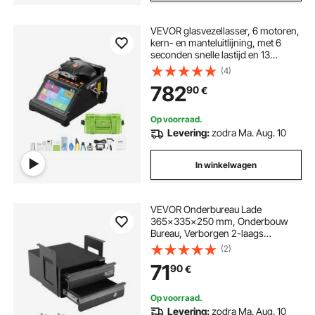
VEVOR glasvezellasser, 6 motoren,
kern- en manteluitlijning, met 6
seconden snelle lastijd en 13
seconden opwarmtijd, 5-inch LCD-
(4)
scherm, 3-in-1 glasvezelhouder,
782
90
€
7800 mAh accu voor SM-, MM-,
DS- en NZDS-vezels.
Op voorraad.
Levering:
zodra Ma. Aug. 10
In winkelwagen
VEVOR Onderbureau Lade
365x335x250 mm, Onderbouw
Bureau, Verborgen 2-laags
Opbergorganizer, Afsluitbare
(2)
Pennenlade voor Onderbouw voor
71
90
€
Zit-Sta Werkplekken
Op voorraad.
Levering:
zodra Ma. Aug. 10