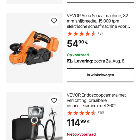
VEVOR Accu Schaafmachine, 82
mm snijbreedte, 15.000 tpm
elektrische schaafmachine voor
hout met borstelloze motor,
(3)
instelbare snijdiepte voor
54
90
€
houtbewerking, compatibel met
VEVOR 18V ​​accu (alleen
gereedschap)
Op voorraad.
Levering:
zodra Za. Aug. 8
In winkelwagen
VEVOR Endoscoopcamera met
verlichting, draaibare
inspectiecamera met 360°
beweegbare kop, IP67 waterdichte
(18)
pijpcamera met 4,5 inch display, 1,5
114
99
€
m spiraalkabel, 3000 mAh accu, 8
mm borescopecamera voor auto en
thuis
Niet op voorraad