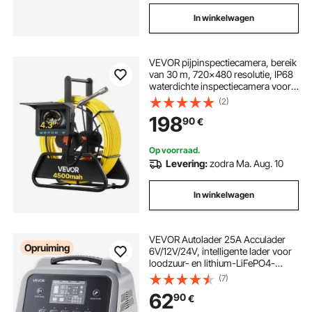
In winkelwagen
VEVOR pijpinspectiecamera, bereik
van 30 m, 720x480 resolutie, IP68
waterdichte inspectiecamera voor
leidingen met 6 verstelbare LED's,
(2)
4500 mAh accu en 16 GB
198
90
€
geheugenkaart voor rioolleidingen
en buizen
Op voorraad.
Levering:
zodra Ma. Aug. 10
In winkelwagen
VEVOR Autolader 25A Acculader
Opruiming
6V/12V/24V, intelligente lader voor
loodzuur- en lithium-LiFePO4-
accu's, met 7-traps laad- en
(7)
reparatiemodus en LCD-display
62
90
€
voor auto, motor en boot