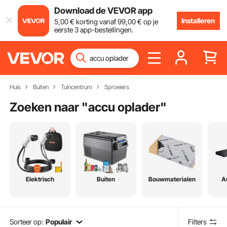
Download de VEVOR app
Installeren
5
,00
€
korting vanaf
99
,00
€
op je
eerste 3 app-bestellingen.
Huis
Buiten
Tuincentrum
Sproeiers
Zoeken naar "
accu oplader
"
Elektrisch
Buiten
Bouwmaterialen
A
Sorteer op:
Populair
Filters