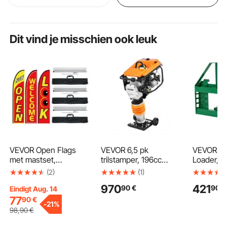
Dit vind je misschien ook leuk
VEVOR Open Flags
VEVOR 6,5 pk
VEVOR Sk
met mastset,
trilstamper, 196cc
Loader, 1
buitenreclamevlaggen
motor op brandstof,
150 x 75
(2)
(1)
voor bedrijven,
1632 kg slagkracht, 66
palletvor
970
421
90
€
90
€
promotionele set met
cm maximale
verlengin
Eindigt Aug. 14
verenvlaggen, 3
verdichtingsdiepte,
mm trekh
77
90
€
-
21%
vlaggen (Open, Kijk,
vier veren,
speerhulz
98
,90
€
Welkom), 3 masten, 3
sleufstamper voor
John Dee