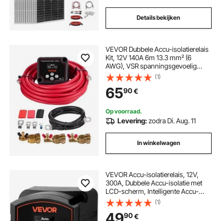
Details bekijken
VEVOR Dubbele Accu-isolatierelais
Kit, 12V 140A 6m 13.3 mm² (6
AWG), VSR spanningsgevoelig
relais met voltmeter, LCD-scherm,
(1)
accuschakelaar, compatibel met
65
90
€
lithiumbatterijen, voor UTV, ATV
Op voorraad.
Levering:
zodra Di. Aug. 11
In winkelwagen
VEVOR Accu-isolatierelais, 12V,
300A, Dubbele Accu-isolatie met
LCD-scherm, Intelligente Accu-
scheidingsschakelaar voor Lithium-
(1)
en Loodzuuraccu's, voor Auto,
49
90
€
Vrachtwagen, Camper, UTV, ATV,