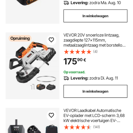
Levering:
zodra Ma. Aug. 10
In winkelwagen
VEVOR 20V snoerloze lintzaag,
Opruiming
zaagdiepte 127x115mm,
metaalzaaglintzaag met borstelloze
motor, 4000mAh accu en oplader,
(4)
variabele snelheid 0-120 m/min,
175
90
€
voor het zagen van metaal en hout
Op voorraad.
Levering:
zodra Di. Aug. 11
In winkelwagen
VEVOR Laadkabel Automatische
EV-oplader met LCD-scherm 3,68
kW elektrische voertuigen EV-
oplaadkabel Type 2 (IEC62196) Cee
(141)
7/7-stekker 16A 1-fase 8,6m