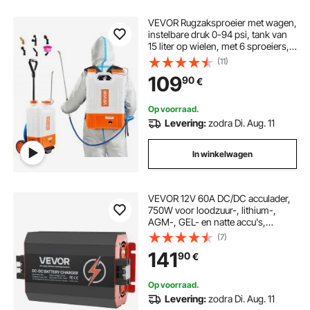
VEVOR Rugzaksproeier met wagen,
instelbare druk 0-94 psi, tank van
15 liter op wielen, met 6 sproeiers, 2
toverstaven, brede hals voor tuin,
(11)
wieden, sproeien, reinigen
109
90
€
Op voorraad.
Levering:
zodra Di. Aug. 11
In winkelwagen
VEVOR 12V 60A DC/DC acculader,
750W voor loodzuur-, lithium-,
AGM-, GEL- en natte accu's,
intelligent meertraps opladen, voor
(7)
campers, bedrijfsvoertuigen, boten
141
90
€
en jachten
Op voorraad.
Levering:
zodra Di. Aug. 11