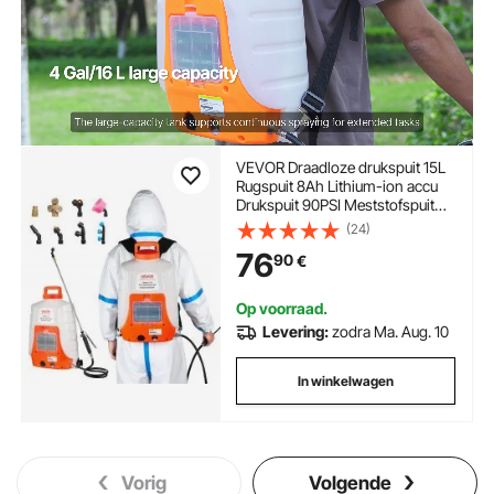
VEVOR Draadloze drukspuit 15L
Rugspuit 8Ah Lithium-ion accu
Drukspuit 90PSI Meststofspuit
4,1L/min Tuinspuit met
(24)
schouderbanden Plantenspuit
76
90
€
Tuinirrigatie Desinfectie
Autowasstraat
Op voorraad.
Levering:
zodra Ma. Aug. 10
In winkelwagen
Vorig
Volgende