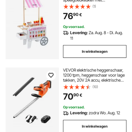
ijscohoorntje, luifel en vriezer,
(1)
opberglades en uitklapbare menu's,
76
90
€
voor kinderen van 3-7 jaar
Op voorraad.
Levering:
Za. Aug. 8 - Di. Aug.
11
In winkelwagen
VEVOR elektrische heggenschaar,
1200 tpm, heggenschaar voor lage
takken, 20V 2A accu, elektrische
heggenschaar met 51 cm
(10)
dubbelwerkend mes en veilig
70
90
€
ontwerp, tuinschaar voor
gazononderhoud
Op voorraad.
Levering:
zodra Wo. Aug. 12
In winkelwagen