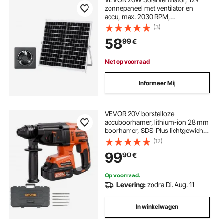
zonnepaneel met ventilator en
accu, max. 2030 RPM,
zonneventilator voor 374 m³/h
(3)
luchtstroom, 4,3 m/s, op zonne-
58
99
€
energie werkende afzuigventilator
voor kleine kippenhokken en
kassen.
Niet op voorraad
Informeer Mij
VEVOR 20V borstelloze
accuboorhamer, lithium-ion 28 mm
boorhamer, SDS-Plus lichtgewicht
elektrische set met accu, lader en
(12)
draagtas, 4 functies, 1200 tpm,
99
90
€
5300 slagen per minuut
Op voorraad.
Levering:
zodra Di. Aug. 11
In winkelwagen