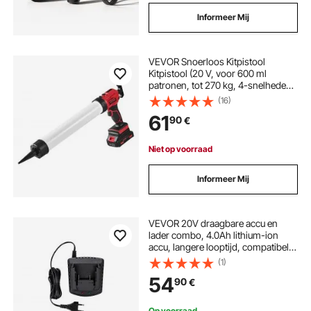
Informeer Mij
VEVOR Snoerloos Kitpistool
Kitpistool (20 V, voor 600 ml
patronen, tot 270 kg, 4-snelheden
instelbaar, incl. accu en oplader)
(16)
Compatibel met acrylzuur, lijmen
61
90
€
Niet op voorraad
Informeer Mij
VEVOR 20V draagbare accu en
lader combo, 4.0Ah lithium-ion
accu, langere looptijd, compatibel
met seriegereedschappen, voor
(1)
verwisselen en snel opladen
54
90
€
Op voorraad.