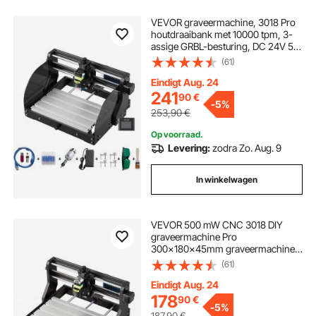
VEVOR graveermachine, 3018 Pro
houtdraaibank met 10000 tpm, 3-
assige GRBL-besturing, DC 24V 5A,
aluminium profiel- en
(61)
bakeliethoutdraaibank, CNC-
graveermachine, graveermachine
Eindigt Aug. 24
300 x 180 x 45 mm
241
90
€
-
5%
253,90
€
Op voorraad.
Levering:
zodra Zo. Aug. 9
In winkelwagen
VEVOR 500 mW CNC 3018 DIY
graveermachine Pro
300x180x45mm graveermachine
3-assige minigraveermachine met
(61)
GRBL-besturingskaart en offline
controller
Eindigt Aug. 24
178
90
€
-
5%
187,90
€