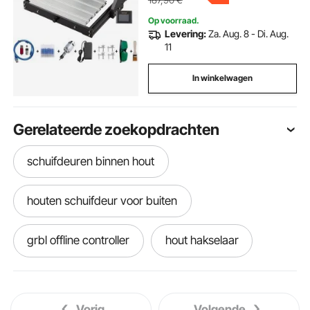
Op voorraad.
Levering:
Za. Aug. 8 - Di. Aug.
11
In winkelwagen
Gerelateerde zoekopdrachten
schuifdeuren binnen hout
houten schuifdeur voor buiten
grbl offline controller
hout hakselaar
werkbank in hout
Vorig
Volgende