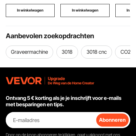
Opbergtas, 201-213 cm
opbergwagen voor
keukenka
(B) Blauw
kantoor, werkplaats,
nano-plaks
In winkelwagen
In winkelwagen
In w
hobbyruimte
Aanbevolen zoekopdrachten
Graveermachine
3018
3018 cnc
CO2 la
Ontvang 5 € korting als je je inschrijft voor e-mails
met besparingen en tips.
E-mailadres
Abonneren
Door op de knop
abonneren
te klikken, gaat u akkoord met ons