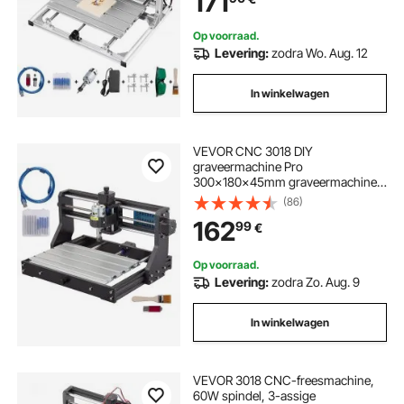
171
PVB, PCB enz.
Op voorraad.
Levering:
zodra Wo. Aug. 12
In winkelwagen
VEVOR CNC 3018 DIY
graveermachine Pro
300x180x45mm graveermachine
3-assige minigraveermachine met
(86)
GRBL-besturingskaart en offline
162
99
€
controller
Op voorraad.
Levering:
zodra Zo. Aug. 9
In winkelwagen
VEVOR 3018 CNC-freesmachine,
60W spindel, 3-assige