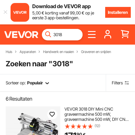
Download de VEVOR app
Installeren
5
,00
€
korting vanaf
99
,00
€
op je
eerste 3 app-bestellingen.
Huis
Apparaten
Handwerk en naaien
Graveren en snijden
Zoeken naar "
3018
"
Sorteer op:
Populair
Filters
6
Resultaten
VEVOR 3018 DIY Mini CNC
graveermachine 500 mW,
graveermachine 500 mW, DIY CNC
machine kit 3018 met 500 mW
(12)
GRBL-besturing, graveermachine,
90
€
3-assige freesmachine voor hout,