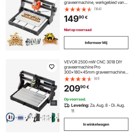
graveermachine, werkgebied van
300x180x40 mm, behuizing van
(164)
aluminiumlegering, voor het
149
90
€
graveren en snijden van hout en
acryl.
Niet op voorraad
Informeer Mij
VEVOR 2500 mW CNC 3018 DIY
graveermachine Pro
300x180x45mm graveermachine
3-assige minigraveermachine met
(61)
GRBL-besturingskaart en offline
209
90
€
controller
Op voorraad.
Levering:
Za. Aug. 8 - Di. Aug.
11
In winkelwagen