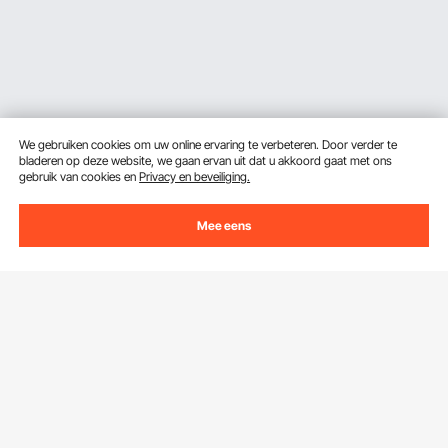
We gebruiken cookies om uw online ervaring te verbeteren. Door verder te
bladeren op deze website, we gaan ervan uit dat u akkoord gaat met ons
gebruik van cookies en
Privacy en beveiliging.
Mee eens
Ontvang 5 € korting als je je inschrijft voor e-mails
met besparingen en tips.
E-mailadres
Abonneren
Door op de knop
abonneren
te klikken, gaat u akkoord met ons
Privacy- & Cookiebeleid
.