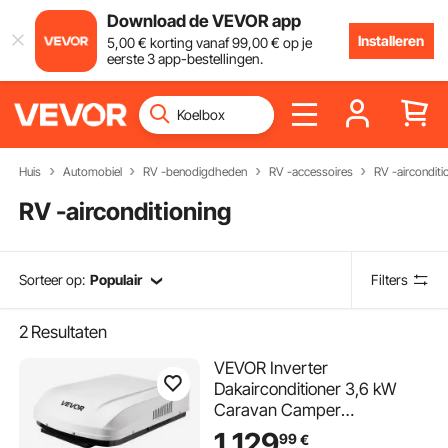
Download de VEVOR app
Installeren
5
,00
€
korting vanaf
99
,00
€
op je
eerste 3 app-bestellingen.
Huis
Automobiel
RV -benodigdheden
RV -accessoires
RV -airconditi
RV -airconditioning
Sorteer op:
Populair
Filters
2
Resultaten
VEVOR Inverter
Dakairconditioner 3,6 kW
Caravan Camper
Airconditioner met
1.129
99
€