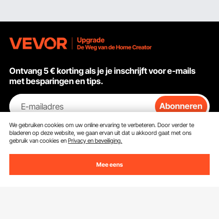
Ontvang 5 € korting als je je inschrijft voor e-mails
met besparingen en tips.
E-mailadres
Abonneren
We gebruiken cookies om uw online ervaring te verbeteren. Door verder te
Door op de knop
abonneren
te klikken, gaat u akkoord met ons
bladeren op deze website, we gaan ervan uit dat u akkoord gaat met ons
Privacy- & Cookiebeleid
.
gebruik van cookies en
Privacy en beveiliging.
Mee eens
Klantenservice
Neem contact op