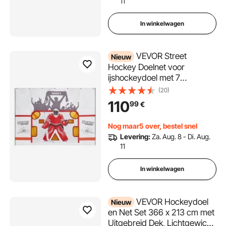
11
In winkelwagen
VEVOR Street
Nieuw
Hockey Doelnet voor
ijshockeydoel met 7
openingen, scheurvast net
(20)
voor schietoefeningen,
110
99
€
trainingshulpmiddel voor
schietnauwkeurigheid,
Nog maar5 over, bestel snel
hockeydoelnet voor
Levering:
Za. Aug. 8 - Di. Aug.
straathockey en ijshockey.
11
In winkelwagen
VEVOR Hockeydoel
Nieuw
en Net Set 366 x 213 cm met
Uitgebreid Dek, Lichtgewicht