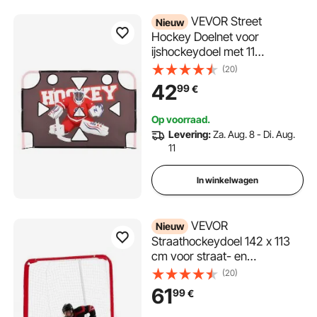
VEVOR Street
Nieuw
Hockey Doelnet voor
ijshockeydoel met 11
openingen, scheurvast net
(20)
voor schietoefeningen,
42
99
€
trainingshulpmiddel voor
schietnauwkeurigheid,
Op voorraad.
hockeydoelnet voor
Levering:
Za. Aug. 8 - Di. Aug.
straathockey en ijshockey.
11
In winkelwagen
VEVOR
Nieuw
Straathockeydoel 142 x 113
cm voor straat- en
rolhockeytraining, hockeynet
(20)
met metalen frame,
61
99
€
veldhockeydoel voor binnen-
en buitengebruik, draagbaar