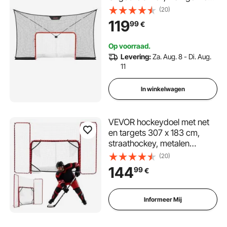
Draagbare Complete Set,
(20)
Duurzaam Hockeynet,
119
99
€
Straathockeydoel
Trainingsset voor Jeugd en
Op voorraad.
Volwassenen
Levering:
Za. Aug. 8 - Di. Aug.
11
In winkelwagen
VEVOR hockeydoel met net
en targets 307 x 183 cm,
straathockey, metalen
hockeydoelset wit/rood,
(20)
lichtgewicht en draagbaar
144
99
€
trainingsmateriaal, stevig net
voor binnen- en
buitengebruik
Informeer Mij