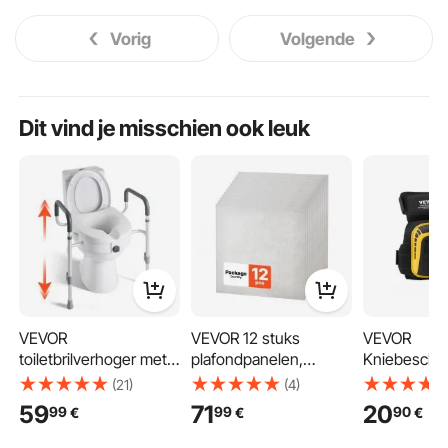
Vorig
Volgende
Dit vind je misschien ook leuk
VEVOR
VEVOR 12 stuks
VEVOR
toiletbrilverhoger met
plafondpanelen,
Kniebesche
armleuningen,
plafondtegels, PVC-
30x20x7cm
(21)
(4)
draagvermogen van
schuimplaat
Verlengde
59
71
20
99
99
90
€
€
€
159 kg, hefhoogte van
605x605mm, wit,
kniebesche
127 mm en aluminium
marmerpatroon,
2 verlengba