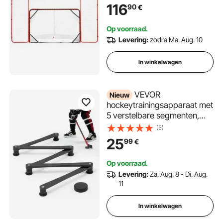
310 x 183 cm Pro Hockey
116
90
€
Trainingsdoelenset,
Draagbaar Indoor Outdoor
Op voorraad.
Hockeydoel met net,
Levering:
zodra Ma. Aug. 10
Wit/Rood, Training
In winkelwagen
VEVOR
Nieuw
hockeytrainingsapparaat met
5 verstelbare segmenten,
draagbare sticktrainer voor
(5)
stickhandling op ijs en droge
25
99
€
ondergrond om
puckcontrole,
Op voorraad.
reactievermogen en
Levering:
Za. Aug. 8 - Di. Aug.
coördinatie te verbeteren.
11
In winkelwagen