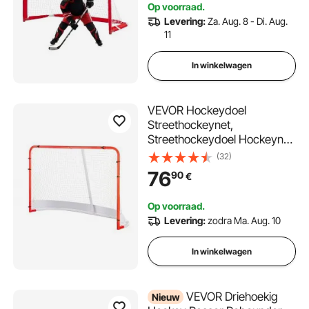
Op voorraad.
inline hockeydoel voor tuin en
Levering:
Za. Aug. 8 - Di. Aug.
garage
11
In winkelwagen
VEVOR Hockeydoel
Streethockeynet,
Streethockeydoel Hockeynet,
183 x 64 x 122 cm
(32)
Hockeytrainingsdoelenset,
76
90
€
Officieel professioneel
indoor/outdoor hockeydoel
Op voorraad.
van stalen buizen met net,
Levering:
zodra Ma. Aug. 10
wit/rood, training
In winkelwagen
VEVOR Driehoekig
Nieuw