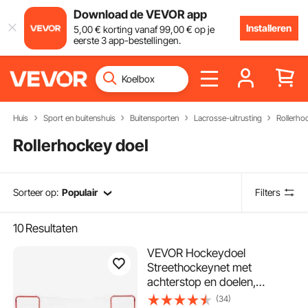
Download de VEVOR app
Installeren
5
,00
€
korting vanaf
99
,00
€
op je
eerste 3 app-bestellingen.
Huis
Sport en buitenshuis
Buitensporten
Lacrosse-uitrusting
Rollerho
Rollerhockey doel
Sorteer op:
Populair
Filters
10
Resultaten
VEVOR Hockeydoel
Streethockeynet met
achterstop en doelen,
Streethockeydoel Hockeynet,
(34)