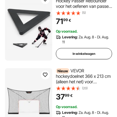
Hockey Passer Rebounder
voor het oefenen van passen
en stickhandling, Multi-Angle
(5)
Hockey Passing Aid,
71
99
€
Draagbaar
Trainingsapparaat voor op
Op voorraad.
het ijs en daarbuiten,
Levering:
Za. Aug. 8 - Di. Aug.
Puckcontrole en
11
Schiettechniek
In winkelwagen
VEVOR
Nieuw
hockeydoelnet 366 x 213 cm
(alleen het net) voor
hockeytraining, robuust
(20)
vervangingsnet met
37
99
€
uitgebreid oppervlak,
lichtgewicht en draagbaar,
Op voorraad.
hockeydoelnet voor jeugd en
Levering:
Za. Aug. 8 - Di. Aug.
volwassenen.