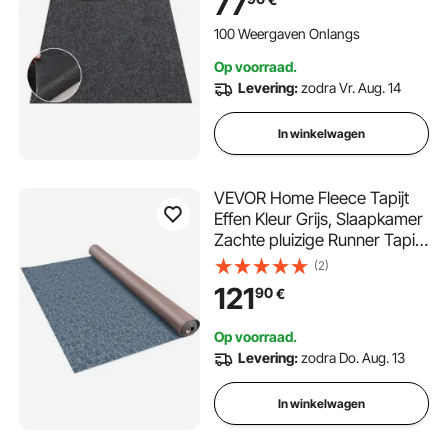
77
Servicemat
Vloerbescherming
100 Weergaven Onlangs
Vloerpanelen voor Garage
Op voorraad.
Levering:
zodra Vr. Aug. 14
In winkelwagen
VEVOR Home Fleece Tapijt
Effen Kleur Grijs, Slaapkamer
Zachte pluizige Runner Tapijt
1,8x11 M Thuis, Tapijt Voor
(2)
Indoor Woonkamer, Nordic
121
90
€
Style Tapijt Thuis Tapijt Mat
Effen Kleur Tapijt Bedkant
Op voorraad.
Levering:
zodra Do. Aug. 13
In winkelwagen