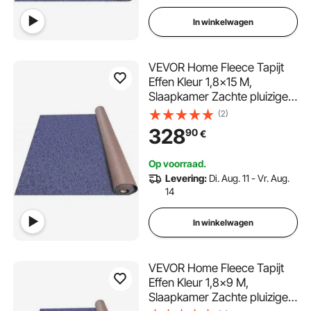
In winkelwagen
VEVOR Home Fleece Tapijt
Effen Kleur 1,8x15 M,
Slaapkamer Zachte pluizige
Runner Tapijt Thuis Blauw,
(2)
Tapijt Voor Indoor
328
90
€
Woonkamer, Nordic Style
Tapijt Thuis Tapijt Mat Effen
Op voorraad.
Kleur Tapijt Bedkant
Levering:
Di. Aug. 11 - Vr. Aug.
14
In winkelwagen
VEVOR Home Fleece Tapijt
Effen Kleur 1,8x9 M,
Slaapkamer Zachte pluizige