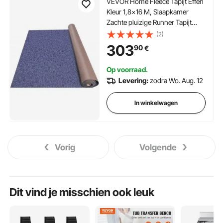
VEVOR Home Fleece Tapijt Effen
Kleur 1,8x16 M, Slaapkamer
Zachte pluizige Runner Tapijt
Thuis Blauw, Tapijt Voor Indoor
(2)
Woonkamer, Nordic Style Tapijt
303
90
€
Thuis Tapijt Mat Effen Kleur Tapijt
Bedkant
Op voorraad.
Levering:
zodra Wo. Aug. 12
In winkelwagen
Vorig
Volgende
Dit vind je misschien ook leuk