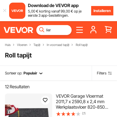
Download de VEVOR app
Installeren
5
,00
€
korting vanaf
99
,00
€
op je
eerste 3 app-bestellingen.
Huis
Vloeren
Tapijt
In voorraad tapijt
Roll tapijt
Roll tapijt
Sorteer op:
Populair
Filters
12
Resultaten
VEVOR Garage Vloermat
2011,7 x 2590,8 x 2,4 mm
Werkplaatsvloer 820-850
g/m² Garagevloervilt & TPE
(7)