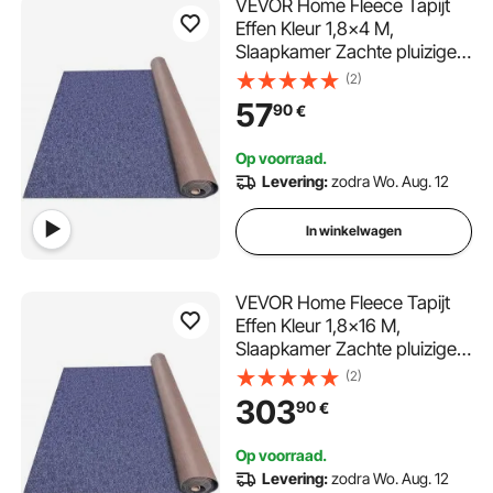
VEVOR Home Fleece Tapijt
Effen Kleur 1,8x4 M,
Slaapkamer Zachte pluizige
Runner Tapijt Thuis Blauw,
(2)
Tapijt Voor Indoor
57
90
€
Woonkamer, Nordic Style
Tapijt Thuis Tapijt Mat Effen
Op voorraad.
Kleur Tapijt Bedkant
Levering:
zodra Wo. Aug. 12
In winkelwagen
VEVOR Home Fleece Tapijt
Effen Kleur 1,8x16 M,
Slaapkamer Zachte pluizige
Runner Tapijt Thuis Blauw,
(2)
Tapijt Voor Indoor
303
90
€
Woonkamer, Nordic Style
Tapijt Thuis Tapijt Mat Effen
Op voorraad.
Kleur Tapijt Bedkant
Levering:
zodra Wo. Aug. 12