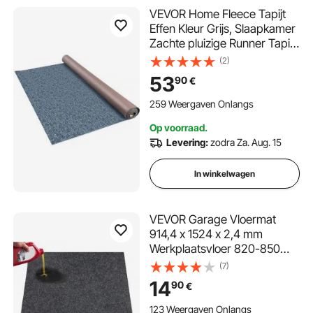
VEVOR Home Fleece Tapijt
Effen Kleur Grijs, Slaapkamer
Zachte pluizige Runner Tapijt
Thuis 1,8x4 M, Tapijt Voor
(2)
Indoor Woonkamer, Nordic
53
90
€
Style Tapijt Thuis Tapijt Mat
Effen Kleur Tapijt Bedkant
259 Weergaven Onlangs
Op voorraad.
Levering:
zodra Za. Aug. 15
In winkelwagen
VEVOR Garage Vloermat
914,4 x 1524 x 2,4 mm
Werkplaatsvloer 820-850
g/m² Garagevloervilt & TPE
(7)
Olieopvangmat Garagemat
14
90
€
Servicemat
Vloerbescherming
123 Weergaven Onlangs