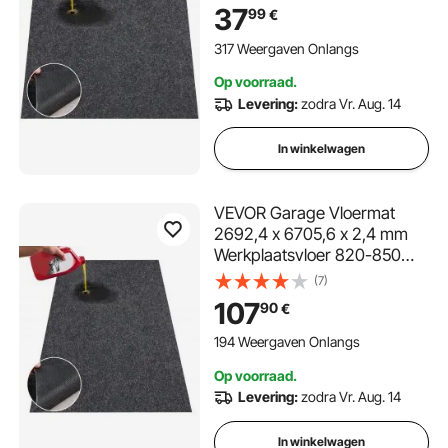
Olieopvangmat Garagemat
37
99
€
Servicemat
Vloerbescherming
317 Weergaven Onlangs
Vloerpanelen voor Garage
Op voorraad.
Levering:
zodra Vr. Aug. 14
In winkelwagen
VEVOR Garage Vloermat
2692,4 x 6705,6 x 2,4 mm
Werkplaatsvloer 820-850
g/m² Garagevloervilt & TPE
(7)
Olieopvangmat Garagemat
107
90
€
Servicemat
Vloerbescherming
194 Weergaven Onlangs
Vloerpanelen voor Garage
Op voorraad.
Levering:
zodra Vr. Aug. 14
In winkelwagen