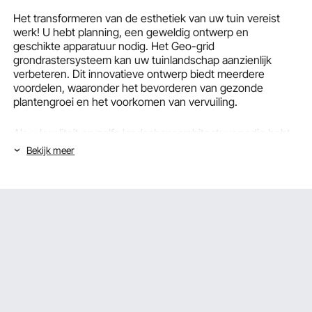
Het transformeren van de esthetiek van uw tuin vereist
werk! U hebt planning, een geweldig ontwerp en
geschikte apparatuur nodig. Het Geo-grid
grondrastersysteem kan uw tuinlandschap aanzienlijk
verbeteren. Dit innovatieve ontwerp biedt meerdere
voordelen, waaronder het bevorderen van gezonde
plantengroei en het voorkomen van vervuiling.
Als u kwaliteit en zelfs landschapsarchitectuur nodig hebt,
moet u investeren in een kwalitatief geo-gridsysteem.
Bekijk meer
VEVOR is een gerenommeerd merk dat kwalitatieve
oplossingen biedt voor uw esthetiek. Bezoek ons vandaag
nog en bekijk ons aanbod!
Het VEVOR Geo Grid Ground Grid-systeem
begrijpen
VEVOR geo-grid grondsystemen; richten zich primair op
één ding; duurzaamheid. Stijfheid moet goed worden
verzorgd voor een systeem dat uw oprit of voetpad siert.
Hoe bereikt VEVOR dit?