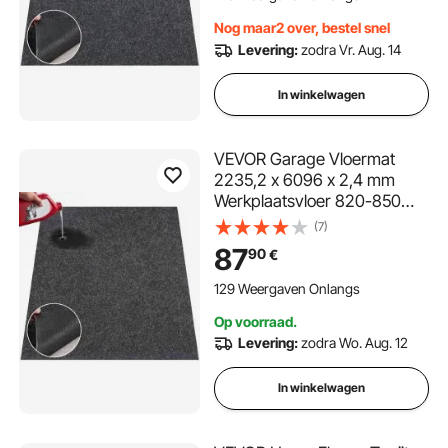
Vloerpanelen voor Garage
Nog maar2 over, bestel snel
Levering:
zodra Vr. Aug. 14
In winkelwagen
VEVOR Garage Vloermat
2235,2 x 6096 x 2,4 mm
Werkplaatsvloer 820-850
g/m² Garagevloervilt & TPE
(7)
Olieopvangmat Garagemat
87
90
€
Servicemat
Vloerbescherming
129 Weergaven Onlangs
Vloerpanelen voor Garage
Op voorraad.
Levering:
zodra Wo. Aug. 12
In winkelwagen