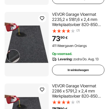
VEVOR Garage Vloermat
2235,2 x 5181,6 x 2,4 mm
Werkplaatsvloer 820-850
g/m² Garagevloervilt & TPE
(7)
Olieopvangmat Garagemat
73
90
€
Servicemat
Vloerbescherming
411 Weergaven Onlangs
Vloerpanelen voor Garage
Op voorraad.
Levering:
zodra Do. Aug. 13
In winkelwagen
VEVOR Garage Vloermat
2286 x 5791,2 x 2,4 mm
Werkplaatsvloer 820-850
g/m² Garagevloervilt & TPE
(7)
Olieopvangmat Garagemat
90
€