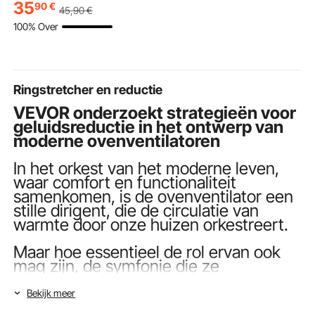
gevoerde neus,
van 600D Oxford-stof
schouderba
35
90
€
45
,90
€
veiligheidssneakers,
met verwarmd kussen,
bekerhouder
100% Over
lichtgewicht
temperatuurverhoging
zijvak, stad
werkschoenen voor
tot 20 °C, voor de
(431,8 mm b
industrie en bouw,
winter, Grijs (Midden)
Blauw 1 st.
zwart
Ringstretcher en reductie
VEVOR onderzoekt strategieën voor
geluidsreductie in het ontwerp van
moderne ovenventilatoren
In het orkest van het moderne leven,
waar comfort en functionaliteit
samenkomen, is de ovenventilator een
stille dirigent, die de circulatie van
warmte door onze huizen orkestreert.
Maar hoe essentieel de rol ervan ook
mag zijn, de symfonie die ze
voortbrengt kan soms op dissonante
wijze botsen met de rust die we
Bekijk meer
zoeken. Als reactie op deze onenigheid