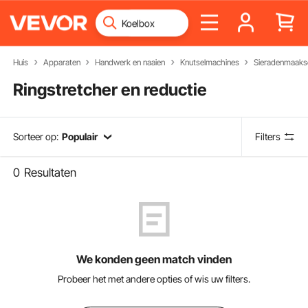
Huis
Apparaten
Handwerk en naaien
Knutselmachines
Sieradenmaaks
Ringstretcher en reductie
Sorteer op:
Populair
Filters
0
Resultaten
We konden geen match vinden
Probeer het met andere opties of wis uw filters.