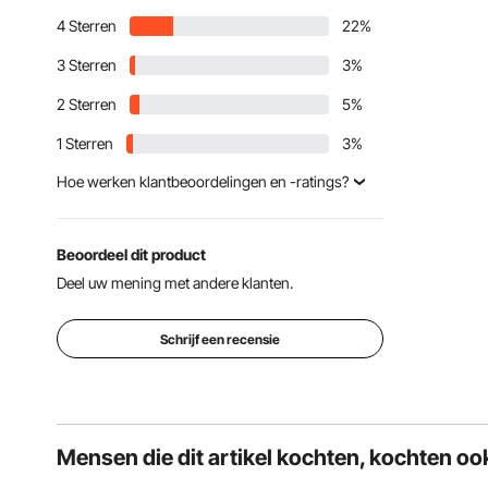
4 Sterren
22%
3 Sterren
3%
2 Sterren
5%
1 Sterren
3%
Hoe werken klantbeoordelingen en -ratings?
Klantrecensies, inclusief
productsterrenbeoordelingen, helpen klanten
meer te weten te komen over het product en te
Beoordeel dit product
beslissen of het het juiste product voor hen is.
Deel uw mening met andere klanten.
Onze eindscore is geen simpel gemiddelde. We
geven prioriteit aan authentieke, betrouwbare
beoordelingen en filteren duplicaten of ongeldige
Schrijf een recensie
inhoud eruit voordat we de eindscore berekenen.
Dit zorgt ervoor dat de score de werkelijke
ervaringen van klanten goed weergeeft.
Mensen die dit artikel kochten, kochten oo