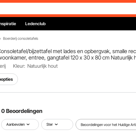
Inspiratie
Ledenclub
Boerderij consoletafels
nsoletafel/bijzettafel met lades en opbergvak, smalle r
woonkamer, entree, gangtafel 120 x 30 x 80 cm Natuurlijk 
rij
Kleur:
Natuurlijk hout
popties
0 Beoordelingen
Aanbevolen
Ster
Beoordelingen voor het Huidige Arti