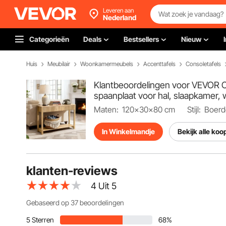
Leveren aan
Nederland
Categorieën
Deals
Bestsellers
Nieuw
Huis
Meubilair
Woonkamermeubels
Accenttafels
Consoletafels
Klantbeoordelingen voor VEVOR Co
spaanplaat voor hal, slaapkamer, 
Maten:
120x30x80 cm
Stijl:
Boerde
In Winkelmandje
Bekijk alle koo
klanten-reviews
4
Uit 5
Gebaseerd op 37 beoordelingen
5 Sterren
68%