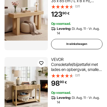
35 x 85 cm / L x B x H),
smalle rechthoekige
(37)
bijzettafel van spaanplaat
123
90
€
voor hal, slaapkamer,
woonkamer, entree, haltafel,
Op voorraad.
bijzettafel, naturel hout
Levering:
Di. Aug. 11 - Vr. Aug.
14
In winkelwagen
VEVOR
Consoletafel/bijzettafel met
lades en opbergvak, smalle
rechthoekige entreetafel
(37)
gemaakt van MDF +
98
90
€
spaanplaat voor hal,
slaapkamer, woonkamer,
Op voorraad.
entree, gangtafel 120 x 30 x
Levering:
Di. Aug. 11 - Vr. Aug.
80 cm Natuurlijk hout
14