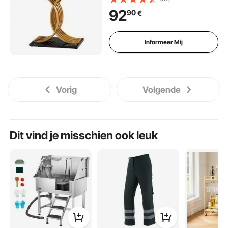
MDF + stalen buizen voor hal,
92
90
€
slaapkamer, woonkamer,
entree, gangtafel goudkleurig
Informeer Mij
Vorig
Volgende
Dit vind je misschien ook leuk