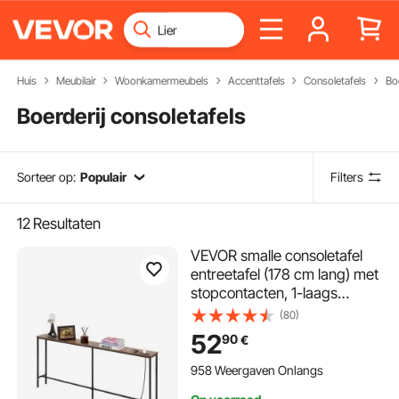
Huis
Meubilair
Woonkamermeubels
Accenttafels
Consoletafels
Boe
Boerderij consoletafels
Sorteer op:
Populair
Filters
12
Resultaten
VEVOR smalle consoletafel
entreetafel (178 cm lang) met
stopcontacten, 1-laags
haltafel bijzettafel banktafel
(80)
met metalen frame &
52
90
€
oplaadstation, voor entree,
hal woonkamer
958 Weergaven Onlangs