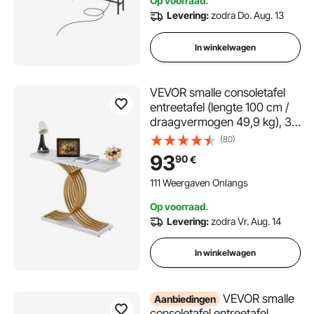
Op voorraad.
Levering:
zodra Do. Aug. 13
In winkelwagen
VEVOR smalle consoletafel
entreetafel (lengte 100 cm /
draagvermogen 49,9 kg), 3-
laags haltafel bijzettafel
(80)
banktafel met metalen frame,
93
90
€
voor entree, hal, woonkamer,
slaapkamer
111 Weergaven Onlangs
Op voorraad.
Levering:
zodra Vr. Aug. 14
In winkelwagen
VEVOR smalle
Aanbiedingen
consoletafel entreetafel