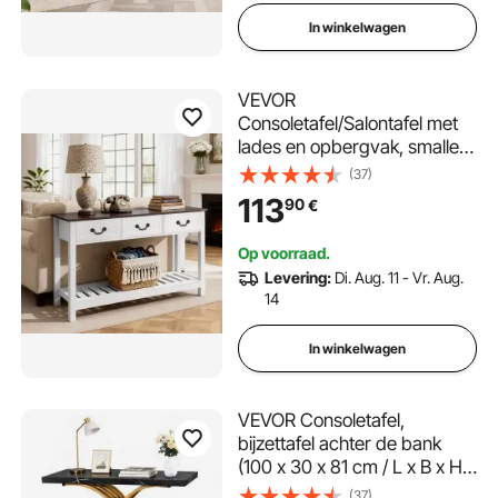
In winkelwagen
VEVOR
Consoletafel/Salontafel met
lades en opbergvak, smalle
rechthoekige entreetafel van
(37)
MDF + spaanplaat voor hal,
113
90
€
slaapkamer, woonkamer,
entree, gangtafel 120 x 30 x
Op voorraad.
80 cm Bruin + Wit
Levering:
Di. Aug. 11 - Vr. Aug.
14
In winkelwagen
VEVOR Consoletafel,
bijzettafel achter de bank
(100 x 30 x 81 cm / L x B x H),
rechthoekige bijzettafel van
(37)