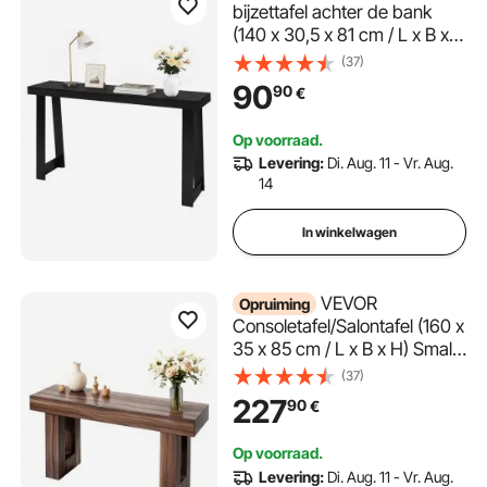
bijzettafel achter de bank
(140 x 30,5 x 81 cm / L x B x
H), rechthoekige bijzettafel
(37)
van meerlaags plaatmateriaal
90
90
€
voor hal, slaapkamer,
woonkamer, entree, moderne
Op voorraad.
zwarte haltafel
Levering:
Di. Aug. 11 - Vr. Aug.
14
In winkelwagen
VEVOR
Opruiming
Consoletafel/Salontafel (160 x
35 x 85 cm / L x B x H) Smalle
rechthoekige haltafel van
(37)
spaanplaat voor hal,
227
90
€
slaapkamer, woonkamer,
entree, gangtafel/bijzettafel,
Op voorraad.
bruin
Levering:
Di. Aug. 11 - Vr. Aug.