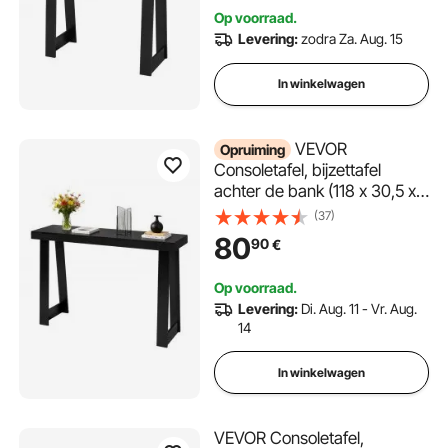
woonkamer, entree, moderne
Op voorraad.
zwarte haltafel
Levering:
zodra Za. Aug. 15
In winkelwagen
VEVOR
Opruiming
Consoletafel, bijzettafel
achter de bank (118 x 30,5 x
81 cm / L x B x H),
(37)
rechthoekige bijzettafel van
80
90
€
meerlaags plaatmateriaal
voor hal, slaapkamer,
Op voorraad.
woonkamer, entree, zwart
Levering:
Di. Aug. 11 - Vr. Aug.
14
In winkelwagen
VEVOR Consoletafel,