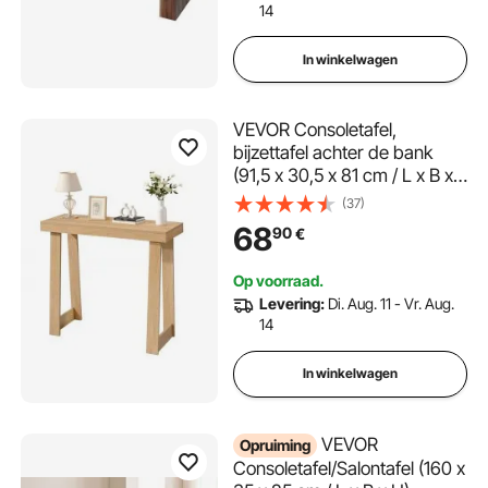
14
In winkelwagen
VEVOR Consoletafel,
bijzettafel achter de bank
(91,5 x 30,5 x 81 cm / L x B x
H), rechthoekige bijzettafel
(37)
van meerlaags plaatmateriaal
68
90
€
voor hal, slaapkamer,
woonkamer, entree, moderne
Op voorraad.
haltafel van natuurlijk hout
Levering:
Di. Aug. 11 - Vr. Aug.
14
In winkelwagen
VEVOR
Opruiming
Consoletafel/Salontafel (160 x