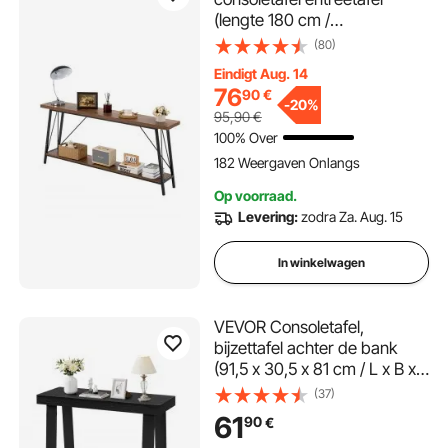
(lengte 180 cm /
draagvermogen 45,3 kg), 2-
(80)
laags haltafel bijzettafel
Eindigt Aug. 14
banktafel met metalen frame,
76
90
€
voor entree, hal woonkamer
-
20%
95,90
€
slaapkamer
100% Over
182 Weergaven Onlangs
Op voorraad.
Levering:
zodra Za. Aug. 15
In winkelwagen
VEVOR Consoletafel,
bijzettafel achter de bank
(91,5 x 30,5 x 81 cm / L x B x
H), rechthoekige bijzettafel
(37)
van meerlaags plaatmateriaal
61
90
€
voor hal, slaapkamer,