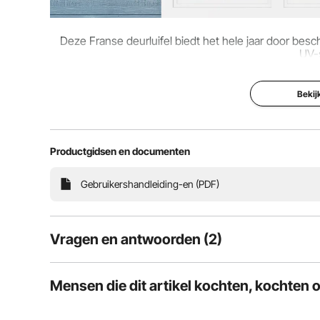
Deze Franse deurluifel biedt het hele jaar door bes
UV-s
Bekij
Productgidsen en documenten
Gebruikershandleiding-en (PDF)
Vragen en antwoorden (2)
2
Vragen
Mensen die dit artikel kochten, kochten 
Onze overkapping wordt geleverd met duidelijke fot