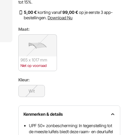
tot
15%
.
5
,00
€
korting vanaf
99
,00
€
op je eerste 3 app-
bestellingen.
Download Nu
Maat:
965 x 1017 mm
Niet op voorraad
Kleur:
Wit
Kenmerken & details
UPF 50+ zonbescherming: In tegenstelling tot
de meeste luifels biedt deze raam- en deurluifel