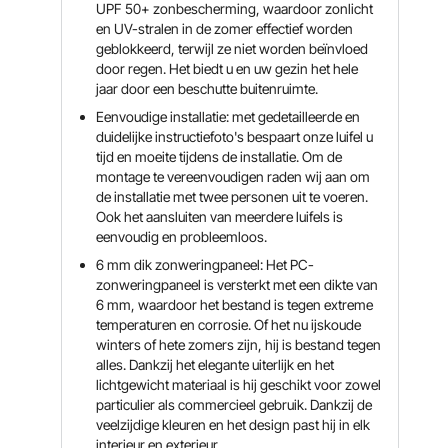
UPF 50+ zonbescherming, waardoor zonlicht
en UV-stralen in de zomer effectief worden
geblokkeerd, terwijl ze niet worden beïnvloed
door regen. Het biedt u en uw gezin het hele
jaar door een beschutte buitenruimte.
Eenvoudige installatie: met gedetailleerde en
duidelijke instructiefoto's bespaart onze luifel u
tijd en moeite tijdens de installatie. Om de
montage te vereenvoudigen raden wij aan om
de installatie met twee personen uit te voeren.
Ook het aansluiten van meerdere luifels is
eenvoudig en probleemloos.
6 mm dik zonweringpaneel: Het PC-
zonweringpaneel is versterkt met een dikte van
6 mm, waardoor het bestand is tegen extreme
temperaturen en corrosie. Of het nu ijskoude
winters of hete zomers zijn, hij is bestand tegen
alles. Dankzij het elegante uiterlijk en het
lichtgewicht materiaal is hij geschikt voor zowel
particulier als commercieel gebruik. Dankzij de
veelzijdige kleuren en het design past hij in elk
interieur en exterieur.