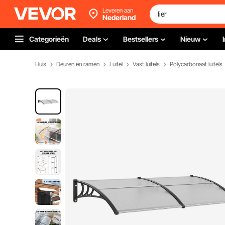
Leveren aan
Nederland
Categorieën
Deals
Bestsellers
Nieuw
Huis
Deuren en ramen
Luifel
Vast luifels
Polycarbonaat luifels