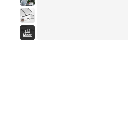
+12
Meer