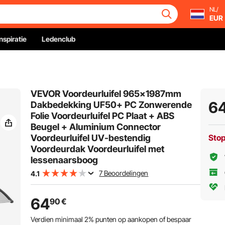
NL/
EUR
Inspiratie
Ledenclub
VEVOR Voordeurluifel 965x1987mm
6
Dakbedekking UF50+ PC Zonwerende
Folie Voordeurluifel PC Plaat + ABS
Beugel + Aluminium Connector
Voordeurluifel UV-bestendig
Sto
Voordeurdak Voordeurluifel met
lessenaarsboog
7 Beoordelingen
4.1
64
90
€
Verdien minimaal
2%
punten op aankopen of bespaar