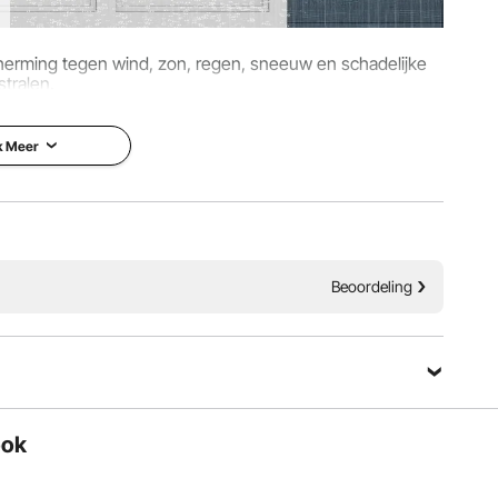
cherming tegen wind, zon, regen, sneeuw en schadelijke
tralen.
k Meer
Beoordeling
Stel een vraag
ook
o-instructies, waardoor het installatieproces tijd- en
Sorteren op：
Aanbevolen vragen