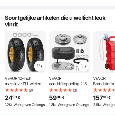
Grote compatibiliteit
Robuust constructiestaal
Moeiteloze installatie
Stevig gelast
Soortgelijke artikelen die u wellicht leuk
Brede toepassing
vindt
VEVOR 10-inch
VEVOR
VEVOR
massieve PU-wielen
aandrijfkoppeling 2-8
Brandstoftro
met runflatbanden, 2-
pk motor, 2000 tpm
Brandstofta
(8)
(3)
pack, 400 lbs
Hoogwaardige
V DC brand
24
59
157
90
90
90
€
€
€
dynamische belasting,
aandrijfkoppeling met
1,2 m aanvo
1.2K+ Weergaven Onlangs
1.3K+ Weergaven Onlangs
2.9K+ Weerga
450 lbs statische
asymmetrisch
Auto-Stop
belasting, tubeless
ontworpen wielen en
sensormond