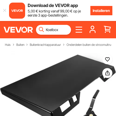
Download de VEVOR app
Installeren
5
,00
€
korting vanaf
99
,00
€
op je
eerste 3 app-bestellingen.
Huis
Buiten
Buitenkrachtapparatuur
Onderdelen buiten de stroomuitrusti