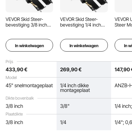
VEVOR Skid Steer-
VEVOR Skid Steer-
VEVOR U
bevestiging 3/8 inch
bevestiging 1/4 inch
Steer M
Skid Steer-
Skid Steer-
1/4 inch 
snelbevestigingsplaat
snelbevestigingsplaat
Plaat M
85 lbs Skid Steer-
Binnenbreedte 45 inch
Draagv
In winkelwagen
In winkelwagen
In 
bevestiging 18,5 inch
Skid Steer-bevestiging
lbs, Sne
hoogte
18,5 inch Hoogte
Montage
Snelbevestiging Skid
Snelbevestiging Skid
Adapter,
Prijs
Steer-bevestigingen
Steer-bevestigingen
433
,90
€
269
,90
€
147
,90
voor bakken, ploegen,
voor scheppen,
vorken
ploegen, vorken
Model
45" snelmontageplaat
1/4 inch dikke
ANZB-
montageplaat
Dikte bovenbalk
3/8 inch
3/8"
1/4 inch
VEVOR schranklader montageplaat
3/8", 50 staal, directe aansluiting
Plaatdikte
Onze schrankladermontageplaat is gemaakt van 50 gauge staal en
beschikt over nauwkeurige lastechnologie. Daarom is het duurzaam en
3/8 inch
1/4
1/4"; 0
biedt het een enorme weerstand tegen druk en roest. Bovendien is het
eenvoudig te installeren en veelzijdig.