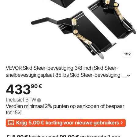
1/12
VEVOR Skid Steer-bevestiging 3/8 inch Skid Steer-
snelbevestigingsplaat 85 lbs Skid Steer-bevestiging 18,5
...
inch hoogte Snelbevestiging Skid Steer-bevestigingen
433
90
€
voor bakken, ploegen, vorken
Inclusief BTW
Verdien minimaal
2%
punten op aankopen of bespaar
tot
15%
.
Krijg
5,00
€
korting voor nieuwe gebruikers