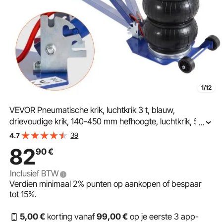
1/12
VEVOR Pneumatische krik, luchtkrik 3 t, blauw,
drievoudige krik, 140-450 mm hefhoogte, luchtkrik, 5
...
minuten hefhoogte, luchtkrik, krik voor SUV,
39
4.7
vrachtwagen, blauw
82
90
€
Inclusief BTW
Verdien minimaal
2%
punten op aankopen of bespaar
tot
15%
.
5
,00
€
korting vanaf
99
,00
€
op je eerste 3 app-