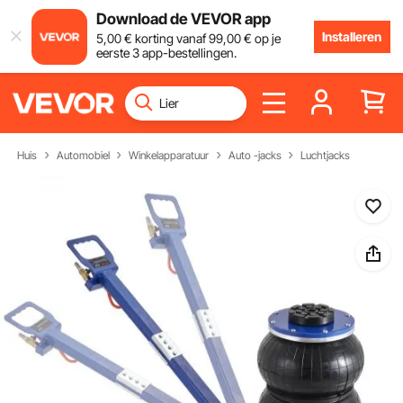
Download de VEVOR app
Installeren
5
,00
€
korting vanaf
99
,00
€
op je
eerste 3 app-bestellingen.
Huis
Automobiel
Winkelapparatuur
Auto -jacks
Luchtjacks