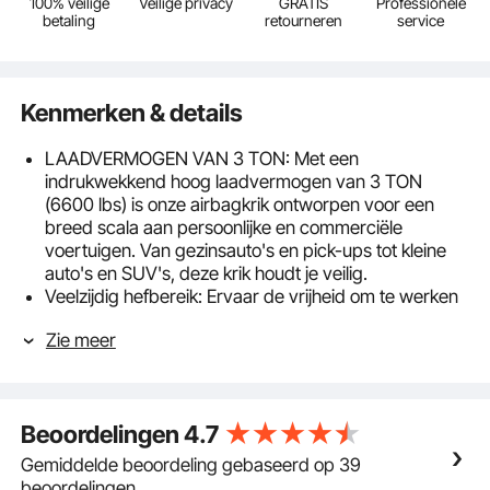
100% veilige
Veilige privacy
GRATIS
Professionele
betaling
retourneren
service
Kenmerken & details
LAADVERMOGEN VAN 3 TON: Met een
indrukwekkend hoog laadvermogen van 3 TON
(6600 lbs) is onze airbagkrik ontworpen voor een
breed scala aan persoonlijke en commerciële
voertuigen. Van gezinsauto's en pick-ups tot kleine
auto's en SUV's, deze krik houdt je veilig.
Veelzijdig hefbereik: Ervaar de vrijheid om te werken
aan voertuigen van verschillende hoogtes. Onze
Zie meer
airbagkrik heeft een hefhoogtebereik van 140-450
mm (5,5 tot 17,7 inch), waardoor hij perfect past bij
uw onderhoudsbehoeften. Profiteer van deze
praktische functie voor probleemloze reparatie- en
Beoordelingen
4.7
onderhoudswerkzaamheden.
Moeiteloze bediening: Ergonomisch ontwerp met een
Gemiddelde beoordeling gebaseerd op 39
lange handgreep en twee zwenkwielen voor
beoordelingen