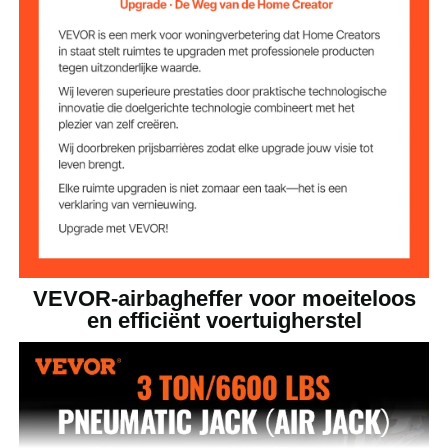
0,8-1,0 MPa
Werkdruk
-76 tot 122℉ / -60 tot 50℃
Werktemperatuur
Normaal
8 kg/cm²
drukgebied
VEVOR-airbagheffer voor moeiteloos
en efficiënt voertuigherstel